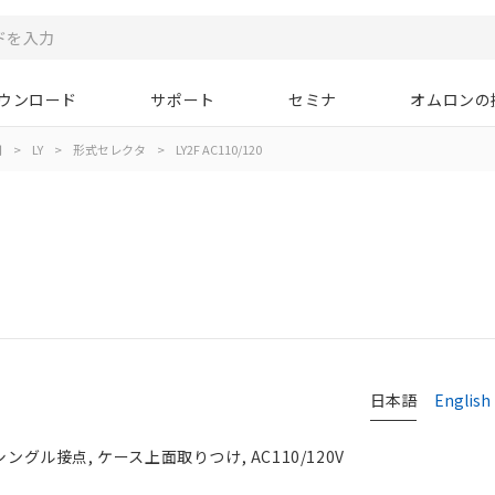
ウンロード
サポート
セミナ
オムロンの
用
>
LY
>
形式セレクタ
>
LY2F AC110/120
日本語
English
シングル接点, ケース上面取りつけ, AC110/120V