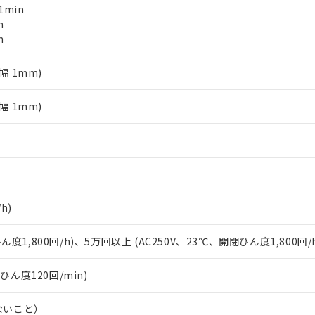
1min
備考欄に対応日を記載しておりました。
n
品への在庫切替を完了していることから、特段のことがない限り、20
n
す。
幅 1mm)
幅 1mm)
h)
ん度1,800回/h)、5万回以上 (AC250V、23℃、開閉ひん度1,800回/
閉ひん度120回/min)
ないこと）