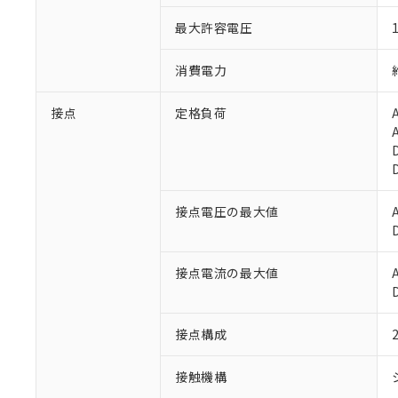
最大許容電圧
消費電力
接点
定格負荷
接点電圧の最大値
※1 対応状況
対応済み：EU
接点電流の最大値
対応予定：EU R
対応予定なし：EU
調査・確認中：EU
ご利用条件
接点構成
非該当品：ライセ
※1 中国RoHS
仕入先様の事情に
接触機構
があります。
以下の条件をお読
「○」：最大均質