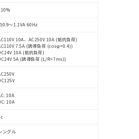
110%
約0.9～1.1VA 60Hz
AC110V 10A、AC250V 10A (抵抗負荷)
AC110V 7.5A (誘導負荷 (cosφ=0.4))
DC24V 10A (抵抗負荷)
DC24V 5A (誘導負荷 (L/R=7ms))
AC250V
DC125V
 RoHS指令（10物質）の非含有に対応した製品が提供可能な商品です
AC: 10A
oHS指令（10物質）の非含有に対応した製品に切り替える予定のある
DC: 10A
 RoHS指令（10物質）の非含有に非対応の商品で、対応品を出す予
 RoHS指令（10物質）の非含有の対応状況を調査中または確認中の
2c
ンス料など無形物で、有害物質有無と関係のない商品です。
○×表
より、非含有部品としていたものが、含有品と判明した場合などやむ
シングル
みいただき、同意のうえご利用ください。
材料含有率が中国RoHSの基準値以下であることを示します。