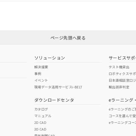
CCC認証
電波法
みください。
N/A
N/A
非含有証明書
※3
ページ先頭へ戻る
ダウンロードはこちら
型式承認
NK型式承認
ABS型式承認
韓国
（日本
（アメリカ
ソリューション
サービスサポ
舶規格）
船舶規格）
船舶規格）
解決提案
テスト機貸出
事例
ロボティクスサ
No
No
イベント
日本語相談窓口
現場データ活用サービスi-BELT
輸出該非判定
I)
PBBs
PBDEs
DBP
ダウンロードセンタ
eラーニング
この製品の規格認証/適合
その他の認証はこちらのページからご
カタログ
eラーニングのご
マニュアル
コースを選んで受
O
O
O
2D CAD
eラーニングコー
3D CAD
電気制御CAD