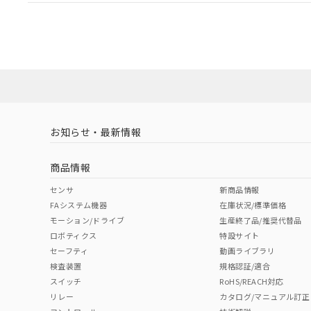
EU RoHS
注意事項・凡例
UL認証
CSA認証
CEマーキング
ダウンロードデータをご利用いただく前に、以下を必ずお読
Yes
Yes
Yes
対応状況
対応予定月
※1
※2
ソフトウェアの使用条件
対応済み
LR型式承認
DNV型式承認
BV型式承認
KR
（イギリス
（ノルウェー
（フランス
（
お知らせ・最新情報
中国 RoHS
注意事項・凡例
船舶規格）
船舶規格）
船舶規格）
船
商品情報
Yes
No
No
No
中国 RoHS表
※1 ※2
センサ
新商品情報
FAシステム機器
在庫状況/標準価格
Pb
Hg
Cd
Cr(V
モーション/ドライブ
生産終了品/推奨代替品
ロボティクス
特設サイト
セーフティ
動画ライブラリ
検査装置
規格認証/適合
O
O
O
O
スイッチ
RoHS/REACH対応
リレー
カタログ/マニュアル訂正