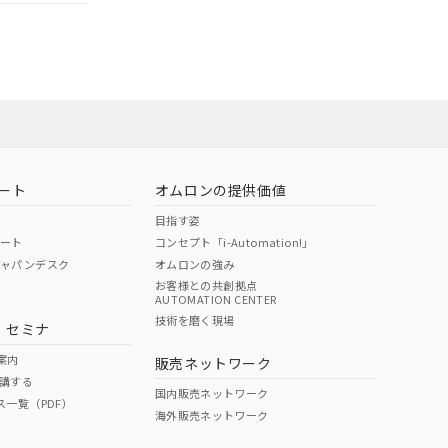
ート
オムロンの提供価値
目指す姿
ポート
コンセプト「i-Automation!」
ジャパンデスク
オムロンの強み
お客様との共創拠点
AUTOMATION CENTER
DIBP
BBP
DEHP
環境保護
技術を磨く現場
・セミナ
状況ページへ
使用期限
検索ください
案内
販売ネットワーク
講する
O
O
O
e
国内販売ネットワーク
ス一覧（PDF）
海外販売ネットワーク