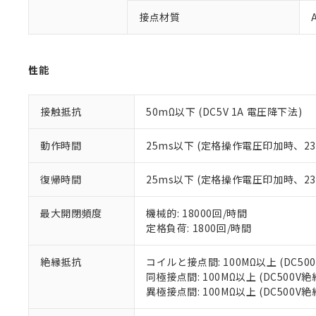
「×」：最大均質
本サービスは
接点材質
当社は、これ
*EU RoHS指令（10物
「－」：未確認で
鉛(Pb) 1000ppm以下、
くものです。
う）を輸出ま
記
説明
六価クロム(Cr(Ⅵ)) 1
当社制御機器
などの必要な
フタル酸ビス(2-エチルヘ
号
*中国RoHS10物質の基準値 
ル（DBP） 1000ppm
在庫状況およ
当社は規制貨
Pb(鉛) :1000ppm、 Hg
性能
但し、RoHS指令で産
のであり、閲
ます。
Cr(Ⅵ)(六価クロム) : 
フタル酸エステル類の４
○
一定数以
DBP(フタル酸ジブチル) :
い。
当社は貴社製
DEHP(フタル酸ビス(2-エ
正式な納期状
置等に一切使
接触抵抗
50mΩ以下 (DC5V 1A 電圧降下法)
当社販売員に
※2 対応予定月
△
一定数に
当社は、貴社
オムロン制御
また当社は、
※2 環境保護使
動作時間
25ms以下 (定格操作電圧印加時、
在庫状況およ
部品在庫の切り替
たしません。
－
在庫なし
す。
「ｅ」：有害物質
機器販売
復帰時間
25ms以下 (定格操作電圧印加時、
マイパーツ機
「10」：通常の
ている必要が
味します。
空
受注生産
お客様が当ウ
※3 非含有証明
最大開閉頻度
機械的: 18000回/時間
「－」：未確認で
白
が、当社の製
定格負荷: 1800回/時間
さい。
下記の非含有証明
※当社の共同
絶縁抵抗
コイルと接点間: 100MΩ以上 (DC5
いる法人を指
EU RoHS指令（
同極接点間: 100MΩ以上 (DC500V
51物質の非含有証
異極接点間: 100MΩ以上 (DC500V
※本証明書は発行
また、RoHS指