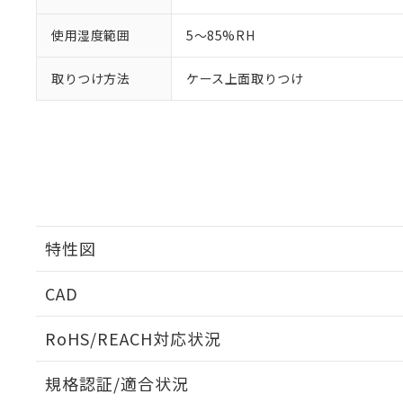
使用湿度範囲
5～85%RH
取りつけ方法
ケース上面取りつけ
特性図
CAD
開閉容量
ログイン/会員登録いただくと、CADデータをダウンロ
RoHS/REACH対応状況
規格認証/適合状況