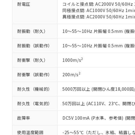
耐電圧
コイルと接点間: AC2000V 50/60Hz 
混在することから
同極接点間: AC1000V 50/60Hz 1mi
既に当社にて対応
異極接点間: AC2000V 50/60Hz 1mi
り割愛しておりま
耐振動（耐久）
10～55～10Hz 片振幅 0.5mm (複振
耐振動（誤動作）
10～55～10Hz 片振幅 0.5mm (複振
2
耐衝撃（耐久）
1000m/s
2
耐衝撃（誤動作）
200m/s
耐久性（機械的）
5000万回以上 (開閉ひん度18,000回/
耐久性（電気的）
50万回以上 (AC110V、23℃、開閉ひ
故障率
DC5V 100mA (P水準、参考値) (開
使用温度範囲
-25～55℃（ただし、氷結、結露し