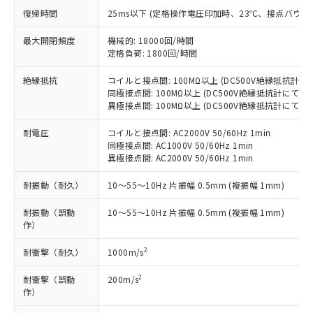
す。
復帰時間
25ms以下 (定格操作電圧印加時、23℃、接点バウン
対応予定：EU RoHS指令（10物質）の非含
ご利用条件
有に対応した製品に切り替える予定のある
最大開閉頻度
機械的: 18000回/時間
商品です。
定格負荷: 1800回/時間
対応予定なし：EU RoHS指令（10物質）の
以下の条件をお読みいただき、同意のうえ
絶縁抵抗
コイルと接点間: 100MΩ以上 (DC500V絶縁抵抗計に
非含有に非対応の商品で、対応品を出す予
ご利用ください。
同極接点間: 100MΩ以上 (DC500V絶縁抵抗計にて)
定はありません。
異極接点間: 100MΩ以上 (DC500V絶縁抵抗計にて)
調査・確認中：EU RoHS指令（10物質）の
本サービスは、当社制御機器事業取扱
※1 中国RoHS○×表
非含有の対応状況を調査中または確認中の
商品の当社在庫状況および標準価格
耐電圧
コイルと接点間: AC2000V 50/60Hz 1min
商品です。
同極接点間: AC1000V 50/60Hz 1min
(税抜)を提供させていただくもので
「○」：最大均質材料含有率が中国RoHSの
非該当品：ライセンス料など無形物で、有
異極接点間: AC2000V 50/60Hz 1min
す。
基準値以下であることを示します。
害物質有無と関係のない商品です。
当社制御機器事業取扱商品の中には、
「×」：最大均質材料含有率が中国RoHSの
仕入先様の事情により、非含有部品として
耐振動（耐久）
10～55～10Hz 片振幅 0.5mm (複振幅 1mm)
本サービスの対象外となる商品もある
基準値を超えていることを示します。
いたものが、含有品と判明した場合などや
当社は、これら貴社製品のうち、外国
ことをご了承ください。
「－」：未確認です。当社販売部門へお問
耐振動（誤動
10～55～10Hz 片振幅 0.5mm (複振幅 1mm)
むを得ず変更することがあります。
為替および外国貿易法に定める商品
在庫状況および標準価格照会結果は、
作）
い合わせください。
（以下｢規制貨物等」という）を輸出
記載している更新日時点での社内デー
*EU RoHS指令（10物質）：
または国外への提供する場合は、日本
記
タに基づき作成されるものであり、閲
説明
2
耐衝撃（耐久）
1000m/s
鉛(Pb) 1000ppm以下、 水銀(Hg) 1000ppm以下、 カド
*中国RoHS10物質の基準値 (GB/T26572)：
国政府の輸出許可(または役務取引許
号
覧された時点での実際の在庫および標
ミウム(Cd) 100ppm以下、
Pb(鉛) :1000ppm、 Hg(水銀) : 1000ppm、 Cd(カドミウ
可)を取得するなどの必要な手続きを
六価クロム(Cr(Ⅵ)) 1000ppm以下、ポリ臭化ビフェニル
ム) : 100ppm、
準価格とは異なる場合があることをご
2
耐衝撃（誤動
200m/s
類(PBB) 1000ppm以下、ポリ臭化ジフェニルエーテル類
Cr(Ⅵ)(六価クロム) : 1000ppm、 PBBs(ポリ臭化ビフェ
とります。
作）
了承ください。
(PBDE) 1000ppm以下、フタル酸ビス(2-エチルヘキシ
○
一定数以上の在庫あり
ニル類) : 1000ppm、 PBDEs(ポリ臭化ジフェニルエーテ
当社は規制貨物を破棄する場合は、完
ル) (DEHP)(別名：DOP) 1000ppm以下、フタル酸ブチ
正式な納期状況および標準価格はお客
ル類) : 1000ppm、