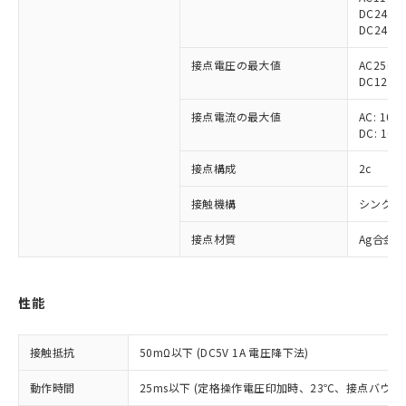
DC24V 
DC24V 5
接点電圧の最大値
AC250V
DC125V
接点電流の最大値
AC: 10A
DC: 10A
接点構成
2c
接触機構
シングル
接点材質
Ag合金
性能
※1 対応状況
接触抵抗
50mΩ以下 (DC5V 1A 電圧降下法)
対応済み：EU RoHS指令（10物質）の
動作時間
25ms以下 (定格操作電圧印加時、23℃、接点バウン
非含有に対応した製品が提供可能な商品で