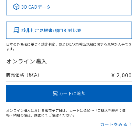
中国 RoHS表
※1 ※2
3D CADデータ
この製品の規格認証/適合状況ページへ
Pb
Hg
Cd
Cr(VI)
その他の認証はこちらのページからご検索ください
該非判定見解書/項目別対比表
X
O
O
O
日本の外為法に基づく該非判定、およびEAR再輸出規制に関する見解が入手でき
ます。
"対応済み"や非含有の記載がされた商品であっても、流通
在庫等で未対応品が混在する可能性があります。
オンライン購入
非含有品が必要な際は、弊社営業部門もしくは販売店へお
問い合わせください。
¥ 2,000
販売価格（税込）
この製品のRoHS/REACH対応状況ページへ
カートに追加
オンライン購入における出荷予定日は、カートに追加～「ご購入手続き：価
格・納期の確認」画面にてご確認ください。
カートをみる