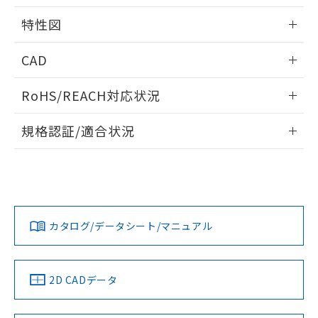
用者の範囲」に記載されている法人を
るもので、過去に遡って非含有を証明する
指します。
特性図
ものではありません。
また、RoHS指令のフタル酸エステル類４
情報更新：2026/05/15
CAD
物質の対応では、対応完了までの期間は出
荷製品に未対応品が混在することから備考
開閉容量
ログイン/会員登録いただくと、CADデータをダウンロー
欄に対応日を記載しておりました。
RoHS/REACH対応状況
ドすることができます。
既に当社にて対応品への在庫切替を完了
していることから、特段のことがない限
情報更新：2026/7/29
規格認証/適合状況
り、2022年1月12日より割愛しておりま
す。
ログイン/会員登録
EU RoHS
注意事項・凡例
UL認証
CSA認証
CEマーキング
Yes
Yes
Yes
対応状況
対応予定月
※1
※2
ダウンロードデータをご利用いただく前に、以下を必ずお読
みください。
カタログ/データシート/マニュアル
対応済み
ソフトウェアの使用条件
LR型式承認
DNV型式承認
BV型式承認
KR型式承
（イギリス
（ノルウェー
（フランス
（韓国
船舶規格）
船舶規格）
船舶規格）
船舶規格
中国 RoHS
注意事項・凡例
2D CADデータ
No
No
No
No