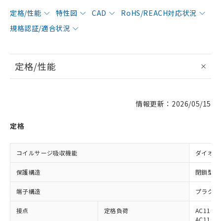
定格/性能
特性図
CAD
RoHS/REACH対応状況
規格認証/適合状況
定格/性能
情報更新：2026/05/15
定格
コイルサージ吸収機能
ダイオー
保護構造
閉鎖型（
端子構造
プラグイ
接点
定格負荷
AC110V
AC110V 