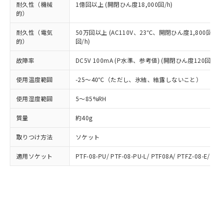
ルベンジル（BBP） 1000ppm以下、フタル酸ジブチル
全に破砕するなど、違法に輸出されな
DBP(フタル酸ジブチル) : 1000ppm、 DIBP(フタル酸ジ
耐久性（機械
1億回以上 (開閉ひん度18,000回/h)
様のお取引先、またはお客様担当のオ
（DBP） 1000ppm以下、フタル酸ジイソブチル
イソブチル) : 1000ppm、 BBP(フタル酸ブチルベンジ
△
一定数には満たないが在庫あり
的）
いよう必要な手段を講じます。
ムロン制御機器販売店・当社販売員に
(DIBP) 1000ppm以下
ル) : 1000ppm、
当社は貴社製品を、核兵器、ミサイ
但し、RoHS指令で産業用監視および制御機器に対する
DEHP(フタル酸ビス(2-エチルヘキシル)) : 1000ppm
ご相談ください。
適用除外項目は除く。
耐久性（電気
50万回以上 (AC110V、23℃、開閉ひん度1,800回/h
ル、化学兵器、生物兵器またはその他
－
在庫なし(最新の在庫状況につ
オムロン制御機器販売店や当社販売拠
フタル酸エステル類の４物質については閾値を超える意
的）
回/h)
武器並びにこれらの製造装置等に一切
いては、お客様のお取引先、ま
図的な使用がないことを確認しています。
点は「
販売ネットワーク
」をご確認
※2 環境保護使用期限
使用いたしません。
たはお客様担当のオムロン制御
ください。
故障率
DC5V 100mA (P水準、参考値) (開閉ひん度120回/mi
当社は、貴社製品を第三者に販売する
機器販売店・当社販売員にご確
在庫状況および標準価格結果を当社の
※2 対応予定月
「ｅ」：有害物質（10物質）のすべてが基
場合は、上記1、2および3の内容を当
認ください)
事前の承諾なく第三者に漏洩または開
使用温度範囲
-25～40℃（ただし、氷結、結露しないこと）
準値以下であることを示します。
該第三者に通知します。また当社は、
示しないようお願いします。
部品在庫の切り替え状況などにより、予定
「10」：通常の使用状況下において有害物
販売先および販売に係わる関係者が違
使用湿度範囲
5～85%RH
マイパーツ機能（部品リスト作成サー
空
受注生産機種、また在庫状況の
月が前後することがあります。
質が外部に漏えいし、環境に深刻な影響を
法に輸出するおそれがある場合は、取
ビス）をご利用いただくには、I-Web
白
情報を公開していない機種
及ぼさない年数を意味します。
り引きをいたしません。
質量
約40g
メンバーズにご登録されている必要が
「－」：未確認です。当社販売部門へお問
あります。
い合わせください。
取りつけ方法
ソケット
お客様が当ウェブサイト上で当社にご
※3 非含有証明書ダウンロード
登録された部品リストについて、当社
適用ソケット
PTF-08-PU/ PTF-08-PU-L/ PTF08A/ PTFZ-08-E/ P
および当社の共同利用者が、当社の製
下記の非含有証明書をダウンロードするこ
品・サービスに関するお客様との取
とができます。
合意する
キャンセル
引・商談に必要な範囲で利用すること
をご了承ください。
EU RoHS指令（10物質）の非含有証明書
※当社の共同利用者とは、
"個人情報
51物質の非含有証明書（当社基準）
の共同利用に関して"
の「1.共同利
※本証明書は発行日時点で非含有を証明す