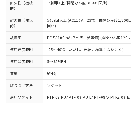
ルベンジル（BBP） 1000ppm以下、フタル酸ジブチル
全に破砕するなど、違法に輸出されな
DBP(フタル酸ジブチル) : 1000ppm、 DIBP(フタル酸ジ
耐久性（機械
1億回以上 (開閉ひん度18,000回/h)
様のお取引先、またはお客様担当のオ
（DBP） 1000ppm以下、フタル酸ジイソブチル
イソブチル) : 1000ppm、 BBP(フタル酸ブチルベンジ
△
一定数には満たないが在庫あり
的）
いよう必要な手段を講じます。
ムロン制御機器販売店・当社販売員に
(DIBP) 1000ppm以下
ル) : 1000ppm、
当社は貴社製品を、核兵器、ミサイ
但し、RoHS指令で産業用監視および制御機器に対する
DEHP(フタル酸ビス(2-エチルヘキシル)) : 1000ppm
ご相談ください。
適用除外項目は除く。
耐久性（電気
50万回以上 (AC110V、23℃、開閉ひん度1,800回/h
ル、化学兵器、生物兵器またはその他
－
在庫なし(最新の在庫状況につ
オムロン制御機器販売店や当社販売拠
フタル酸エステル類の４物質については閾値を超える意
的）
回/h)
武器並びにこれらの製造装置等に一切
いては、お客様のお取引先、ま
図的な使用がないことを確認しています。
点は「
販売ネットワーク
」をご確認
※2 環境保護使用期限
使用いたしません。
たはお客様担当のオムロン制御
ください。
故障率
DC5V 100mA (P水準、参考値) (開閉ひん度120回/mi
当社は、貴社製品を第三者に販売する
機器販売店・当社販売員にご確
在庫状況および標準価格結果を当社の
※2 対応予定月
「ｅ」：有害物質（10物質）のすべてが基
場合は、上記1、2および3の内容を当
認ください)
事前の承諾なく第三者に漏洩または開
使用温度範囲
-25～40℃（ただし、氷結、結露しないこと）
準値以下であることを示します。
該第三者に通知します。また当社は、
示しないようお願いします。
部品在庫の切り替え状況などにより、予定
「10」：通常の使用状況下において有害物
販売先および販売に係わる関係者が違
使用湿度範囲
5～85%RH
マイパーツ機能（部品リスト作成サー
空
受注生産機種、また在庫状況の
月が前後することがあります。
質が外部に漏えいし、環境に深刻な影響を
法に輸出するおそれがある場合は、取
ビス）をご利用いただくには、I-Web
白
情報を公開していない機種
及ぼさない年数を意味します。
り引きをいたしません。
質量
約40g
メンバーズにご登録されている必要が
「－」：未確認です。当社販売部門へお問
あります。
い合わせください。
取りつけ方法
ソケット
お客様が当ウェブサイト上で当社にご
※3 非含有証明書ダウンロード
登録された部品リストについて、当社
適用ソケット
PTF-08-PU/ PTF-08-PU-L/ PTF08A/ PTFZ-08-E/ P
および当社の共同利用者が、当社の製
下記の非含有証明書をダウンロードするこ
品・サービスに関するお客様との取
とができます。
合意する
キャンセル
引・商談に必要な範囲で利用すること
をご了承ください。
EU RoHS指令（10物質）の非含有証明書
※当社の共同利用者とは、
"個人情報
51物質の非含有証明書（当社基準）
の共同利用に関して"
の「1.共同利
※本証明書は発行日時点で非含有を証明す