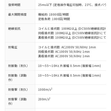
す。
復帰時間
25ms以下 (定格操作電圧印加時、23℃、接点バウン
対応予定：EU RoHS指令（10物質）の非含
ご利用条件
有に対応した製品に切り替える予定のある
最大開閉頻度
機械的: 18000回/時間
商品です。
定格負荷: 1800回/時間
対応予定なし：EU RoHS指令（10物質）の
以下の条件をお読みいただき、同意のうえ
絶縁抵抗
コイルと接点間: 100MΩ以上 (DC500V絶縁抵抗計に
非含有に非対応の商品で、対応品を出す予
ご利用ください。
同極接点間: 100MΩ以上 (DC500V絶縁抵抗計にて)
定はありません。
異極接点間: 100MΩ以上 (DC500V絶縁抵抗計にて)
調査・確認中：EU RoHS指令（10物質）の
本サービスは、当社制御機器事業取扱
※1 中国RoHS○×表
非含有の対応状況を調査中または確認中の
商品の当社在庫状況および標準価格
耐電圧
コイルと接点間: AC2000V 50/60Hz 1min
商品です。
同極接点間: AC1000V 50/60Hz 1min
(税抜)を提供させていただくもので
「○」：最大均質材料含有率が中国RoHSの
非該当品：ライセンス料など無形物で、有
異極接点間: AC2000V 50/60Hz 1min
す。
基準値以下であることを示します。
害物質有無と関係のない商品です。
当社制御機器事業取扱商品の中には、
「×」：最大均質材料含有率が中国RoHSの
仕入先様の事情により、非含有部品として
耐振動（耐久）
10～55～10Hz 片振幅 0.5mm (複振幅 1mm)
本サービスの対象外となる商品もある
基準値を超えていることを示します。
いたものが、含有品と判明した場合などや
当社は、これら貴社製品のうち、外国
ことをご了承ください。
「－」：未確認です。当社販売部門へお問
耐振動（誤動
10～55～10Hz 片振幅 0.5mm (複振幅 1mm)
むを得ず変更することがあります。
為替および外国貿易法に定める商品
在庫状況および標準価格照会結果は、
作）
い合わせください。
（以下｢規制貨物等」という）を輸出
記載している更新日時点での社内デー
*EU RoHS指令（10物質）：
または国外への提供する場合は、日本
記
タに基づき作成されるものであり、閲
説明
2
耐衝撃（耐久）
1000m/s
鉛(Pb) 1000ppm以下、 水銀(Hg) 1000ppm以下、 カド
*中国RoHS10物質の基準値 (GB/T26572)：
国政府の輸出許可(または役務取引許
号
覧された時点での実際の在庫および標
ミウム(Cd) 100ppm以下、
Pb(鉛) :1000ppm、 Hg(水銀) : 1000ppm、 Cd(カドミウ
可)を取得するなどの必要な手続きを
六価クロム(Cr(Ⅵ)) 1000ppm以下、ポリ臭化ビフェニル
ム) : 100ppm、
準価格とは異なる場合があることをご
2
耐衝撃（誤動
200m/s
類(PBB) 1000ppm以下、ポリ臭化ジフェニルエーテル類
Cr(Ⅵ)(六価クロム) : 1000ppm、 PBBs(ポリ臭化ビフェ
とります。
作）
了承ください。
(PBDE) 1000ppm以下、フタル酸ビス(2-エチルヘキシ
○
一定数以上の在庫あり
ニル類) : 1000ppm、 PBDEs(ポリ臭化ジフェニルエーテ
当社は規制貨物を破棄する場合は、完
ル) (DEHP)(別名：DOP) 1000ppm以下、フタル酸ブチ
正式な納期状況および標準価格はお客
ル類) : 1000ppm、