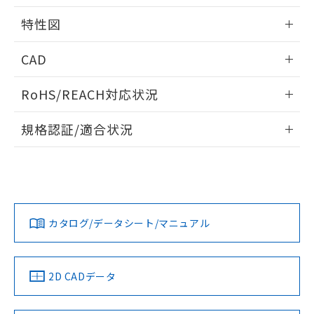
用者の範囲」に記載されている法人を
るもので、過去に遡って非含有を証明する
指します。
特性図
ものではありません。
また、RoHS指令のフタル酸エステル類４
情報更新：2026/05/15
CAD
物質の対応では、対応完了までの期間は出
荷製品に未対応品が混在することから備考
開閉容量
ログイン/会員登録いただくと、CADデータをダウンロー
欄に対応日を記載しておりました。
RoHS/REACH対応状況
ドすることができます。
既に当社にて対応品への在庫切替を完了
していることから、特段のことがない限
情報更新：2026/7/29
規格認証/適合状況
り、2022年1月12日より割愛しておりま
す。
ログイン/会員登録
EU RoHS
注意事項・凡例
UL認証
CSA認証
CEマーキング
Yes
Yes
Yes
対応状況
対応予定月
※1
※2
ダウンロードデータをご利用いただく前に、以下を必ずお読
みください。
カタログ/データシート/マニュアル
対応済み
ソフトウェアの使用条件
LR型式承認
DNV型式承認
BV型式承認
KR型式承
（イギリス
（ノルウェー
（フランス
（韓国
船舶規格）
船舶規格）
船舶規格）
船舶規格
中国 RoHS
注意事項・凡例
2D CADデータ
No
No
No
No