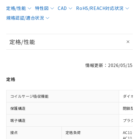
定格/性能
特性図
CAD
RoHS/REACH対応状況
規格認証/適合状況
定格/性能
情報更新：2026/05/15
定格
コイルサージ吸収機能
ダイオー
保護構造
閉鎖型（
端子構造
プラグイ
接点
定格負荷
AC110V
AC110V 