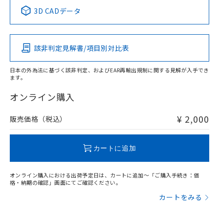
中国 RoHS表
※1 ※2
3D CADデータ
この製品の規格認証/適合状況ページへ
Pb
Hg
Cd
Cr(VI)
その他の認証はこちらのページからご検索ください
該非判定見解書/項目別対比表
X
O
O
O
日本の外為法に基づく該非判定、およびEAR再輸出規制に関する見解が入手でき
ます。
"対応済み"や非含有の記載がされた商品であっても、流通
在庫等で未対応品が混在する可能性があります。
オンライン購入
非含有品が必要な際は、弊社営業部門もしくは販売店へお
問い合わせください。
¥ 2,000
販売価格（税込）
この製品のRoHS/REACH対応状況ページへ
カートに追加
オンライン購入における出荷予定日は、カートに追加～「ご購入手続き：価
格・納期の確認」画面にてご確認ください。
カートをみる