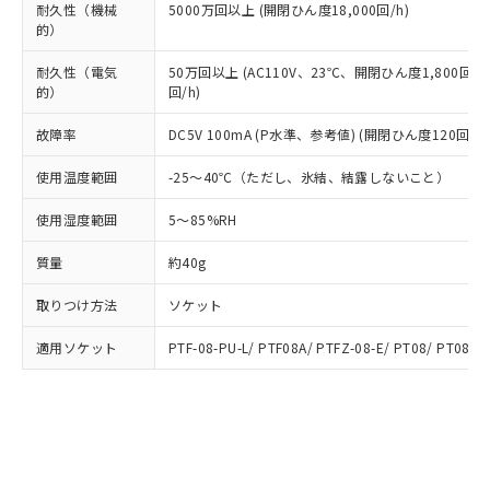
ルベンジル（BBP） 1000ppm以下、フタル酸ジブチル
全に破砕するなど、違法に輸出されな
DBP(フタル酸ジブチル) : 1000ppm、 DIBP(フタル酸ジ
耐久性（機械
5000万回以上 (開閉ひん度18,000回/h)
様のお取引先、またはお客様担当のオ
（DBP） 1000ppm以下、フタル酸ジイソブチル
イソブチル) : 1000ppm、 BBP(フタル酸ブチルベンジ
△
一定数には満たないが在庫あり
的）
いよう必要な手段を講じます。
ムロン制御機器販売店・当社販売員に
(DIBP) 1000ppm以下
ル) : 1000ppm、
当社は貴社製品を、核兵器、ミサイ
但し、RoHS指令で産業用監視および制御機器に対する
DEHP(フタル酸ビス(2-エチルヘキシル)) : 1000ppm
ご相談ください。
適用除外項目は除く。
耐久性（電気
50万回以上 (AC110V、23℃、開閉ひん度1,800回/h
ル、化学兵器、生物兵器またはその他
－
在庫なし(最新の在庫状況につ
オムロン制御機器販売店や当社販売拠
フタル酸エステル類の４物質については閾値を超える意
的）
回/h)
武器並びにこれらの製造装置等に一切
いては、お客様のお取引先、ま
図的な使用がないことを確認しています。
点は「
販売ネットワーク
」をご確認
※2 環境保護使用期限
使用いたしません。
たはお客様担当のオムロン制御
ください。
故障率
DC5V 100mA (P水準、参考値) (開閉ひん度120回/mi
当社は、貴社製品を第三者に販売する
機器販売店・当社販売員にご確
在庫状況および標準価格結果を当社の
※2 対応予定月
「ｅ」：有害物質（10物質）のすべてが基
場合は、上記1、2および3の内容を当
認ください)
事前の承諾なく第三者に漏洩または開
使用温度範囲
-25～40℃（ただし、氷結、結露しないこと）
準値以下であることを示します。
該第三者に通知します。また当社は、
示しないようお願いします。
部品在庫の切り替え状況などにより、予定
「10」：通常の使用状況下において有害物
販売先および販売に係わる関係者が違
使用湿度範囲
5～85%RH
マイパーツ機能（部品リスト作成サー
空
受注生産機種、また在庫状況の
月が前後することがあります。
質が外部に漏えいし、環境に深刻な影響を
法に輸出するおそれがある場合は、取
ビス）をご利用いただくには、I-Web
白
情報を公開していない機種
及ぼさない年数を意味します。
り引きをいたしません。
質量
約40g
メンバーズにご登録されている必要が
「－」：未確認です。当社販売部門へお問
あります。
い合わせください。
取りつけ方法
ソケット
お客様が当ウェブサイト上で当社にご
※3 非含有証明書ダウンロード
登録された部品リストについて、当社
適用ソケット
PTF-08-PU-L/ PTF08A/ PTFZ-08-E/ PT08/ PT08QN
および当社の共同利用者が、当社の製
下記の非含有証明書をダウンロードするこ
品・サービスに関するお客様との取
とができます。
合意する
キャンセル
引・商談に必要な範囲で利用すること
をご了承ください。
EU RoHS指令（10物質）の非含有証明書
※当社の共同利用者とは、
"個人情報
51物質の非含有証明書（当社基準）
の共同利用に関して"
の「1.共同利
※本証明書は発行日時点で非含有を証明す