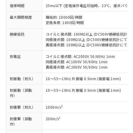
す。
復帰時間
25ms以下 (定格操作電圧印加時、23℃、接点バウン
対応予定：EU RoHS指令（10物質）の非含
ご利用条件
有に対応した製品に切り替える予定のある
最大開閉頻度
機械的: 18000回/時間
商品です。
定格負荷: 1800回/時間
対応予定なし：EU RoHS指令（10物質）の
以下の条件をお読みいただき、同意のうえ
絶縁抵抗
コイルと接点間: 100MΩ以上 (DC500V絶縁抵抗計に
非含有に非対応の商品で、対応品を出す予
ご利用ください。
同極接点間: 100MΩ以上 (DC500V絶縁抵抗計にて)
定はありません。
異極接点間: 100MΩ以上 (DC500V絶縁抵抗計にて)
調査・確認中：EU RoHS指令（10物質）の
本サービスは、当社制御機器事業取扱
※1 中国RoHS○×表
非含有の対応状況を調査中または確認中の
商品の当社在庫状況および標準価格
耐電圧
コイルと接点間: AC2000V 50/60Hz 1min
商品です。
同極接点間: AC1000V 50/60Hz 1min
(税抜)を提供させていただくもので
「○」：最大均質材料含有率が中国RoHSの
非該当品：ライセンス料など無形物で、有
異極接点間: AC2000V 50/60Hz 1min
す。
基準値以下であることを示します。
害物質有無と関係のない商品です。
当社制御機器事業取扱商品の中には、
「×」：最大均質材料含有率が中国RoHSの
仕入先様の事情により、非含有部品として
耐振動（耐久）
10～55～10Hz 片振幅 0.5mm (複振幅 1mm)
本サービスの対象外となる商品もある
基準値を超えていることを示します。
いたものが、含有品と判明した場合などや
当社は、これら貴社製品のうち、外国
ことをご了承ください。
「－」：未確認です。当社販売部門へお問
耐振動（誤動
10～55～10Hz 片振幅 0.5mm (複振幅 1mm)
むを得ず変更することがあります。
為替および外国貿易法に定める商品
在庫状況および標準価格照会結果は、
作）
い合わせください。
（以下｢規制貨物等」という）を輸出
記載している更新日時点での社内デー
*EU RoHS指令（10物質）：
または国外への提供する場合は、日本
記
タに基づき作成されるものであり、閲
説明
2
耐衝撃（耐久）
1000m/s
鉛(Pb) 1000ppm以下、 水銀(Hg) 1000ppm以下、 カド
*中国RoHS10物質の基準値 (GB/T26572)：
国政府の輸出許可(または役務取引許
号
覧された時点での実際の在庫および標
ミウム(Cd) 100ppm以下、
Pb(鉛) :1000ppm、 Hg(水銀) : 1000ppm、 Cd(カドミウ
可)を取得するなどの必要な手続きを
六価クロム(Cr(Ⅵ)) 1000ppm以下、ポリ臭化ビフェニル
ム) : 100ppm、
準価格とは異なる場合があることをご
2
耐衝撃（誤動
200m/s
類(PBB) 1000ppm以下、ポリ臭化ジフェニルエーテル類
Cr(Ⅵ)(六価クロム) : 1000ppm、 PBBs(ポリ臭化ビフェ
とります。
作）
了承ください。
(PBDE) 1000ppm以下、フタル酸ビス(2-エチルヘキシ
○
一定数以上の在庫あり
ニル類) : 1000ppm、 PBDEs(ポリ臭化ジフェニルエーテ
当社は規制貨物を破棄する場合は、完
ル) (DEHP)(別名：DOP) 1000ppm以下、フタル酸ブチ
正式な納期状況および標準価格はお客
ル類) : 1000ppm、