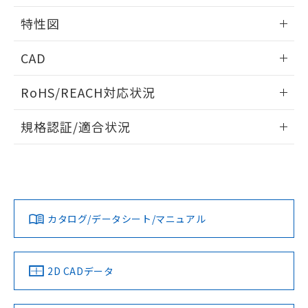
用者の範囲」に記載されている法人を
るもので、過去に遡って非含有を証明する
指します。
特性図
ものではありません。
また、RoHS指令のフタル酸エステル類４
情報更新：2026/05/15
CAD
物質の対応では、対応完了までの期間は出
荷製品に未対応品が混在することから備考
開閉容量
ログイン/会員登録いただくと、CADデータをダウンロー
欄に対応日を記載しておりました。
RoHS/REACH対応状況
ドすることができます。
既に当社にて対応品への在庫切替を完了
していることから、特段のことがない限
情報更新：2026/7/29
規格認証/適合状況
り、2022年1月12日より割愛しておりま
す。
ログイン/会員登録
EU RoHS
注意事項・凡例
UL認証
CSA認証
CEマーキング
Yes
Yes
Yes
対応状況
対応予定月
※1
※2
ダウンロードデータをご利用いただく前に、以下を必ずお読
みください。
カタログ/データシート/マニュアル
対応済み
ソフトウェアの使用条件
LR型式承認
DNV型式承認
BV型式承認
KR型式承
（イギリス
（ノルウェー
（フランス
（韓国
船舶規格）
船舶規格）
船舶規格）
船舶規格
中国 RoHS
注意事項・凡例
2D CADデータ
No
No
No
No