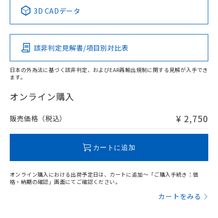
中国 RoHS表
※1 ※2
3D CADデータ
この製品の規格認証/適合状況ページへ
Pb
Hg
Cd
Cr(VI)
その他の認証はこちらのページからご検索ください
該非判定見解書/項目別対比表
O
O
O
O
日本の外為法に基づく該非判定、およびEAR再輸出規制に関する見解が入手でき
ます。
"対応済み"や非含有の記載がされた商品であっても、流通
在庫等で未対応品が混在する可能性があります。
オンライン購入
非含有品が必要な際は、弊社営業部門もしくは販売店へお
問い合わせください。
¥ 2,750
販売価格（税込）
この製品のRoHS/REACH対応状況ページへ
カートに追加
オンライン購入における出荷予定日は、カートに追加～「ご購入手続き：価
格・納期の確認」画面にてご確認ください。
カートをみる