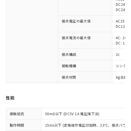
DC24V 
DC24V 5
接点電圧の最大値
AC250V
DC125V
接点電流の最大値
AC: 10A
DC: 10A
接点構成
2c
接触機構
シングル
接点材質
Ag合金
性能
※1 対応状況
接触抵抗
50mΩ以下 (DC5V 1A 電圧降下法)
対応済み：EU RoHS指令（10物質）の
動作時間
25ms以下 (定格操作電圧印加時、23℃、接点バウン
非含有に対応した製品が提供可能な商品で