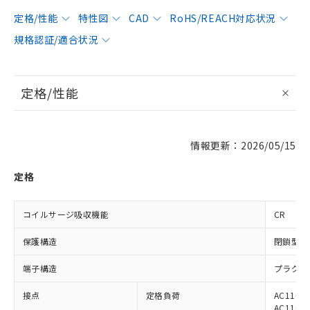
定格/性能
特性図
CAD
RoHS/REACH対応状況
規格認証/適合状況
定格/性能
情報更新：2026/05/15
定格
コイルサージ吸収機能
CR
保護構造
閉鎖型（
端子構造
プラグイ
接点
定格負荷
AC110V
AC110V 