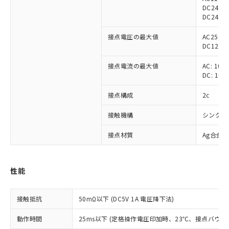
DC24V 
DC24V 5
接点電圧の最大値
AC250V
DC125V
接点電流の最大値
AC: 10A
DC: 10A
接点構成
2c
接触機構
シングル
接点材質
Ag合金
性能
※1 対応状況
接触抵抗
50mΩ以下 (DC5V 1A 電圧降下法)
対応済み：EU RoHS指令（10物質）の
動作時間
25ms以下 (定格操作電圧印加時、23℃、接点バウン
非含有に対応した製品が提供可能な商品で