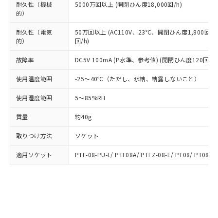
ルベンジル（BBP） 1000ppm以下、フタル酸ジブチル
全に破砕するなど、違法に輸出されな
DBP(フタル酸ジブチル) : 1000ppm、 DIBP(フタル酸ジ
耐久性（機械
5000万回以上 (開閉ひん度18,000回/h)
様のお取引先、またはお客様担当のオ
（DBP） 1000ppm以下、フタル酸ジイソブチル
イソブチル) : 1000ppm、 BBP(フタル酸ブチルベンジ
△
一定数には満たないが在庫あり
的）
いよう必要な手段を講じます。
ムロン制御機器販売店・当社販売員に
(DIBP) 1000ppm以下
ル) : 1000ppm、
当社は貴社製品を、核兵器、ミサイ
但し、RoHS指令で産業用監視および制御機器に対する
DEHP(フタル酸ビス(2-エチルヘキシル)) : 1000ppm
ご相談ください。
適用除外項目は除く。
耐久性（電気
50万回以上 (AC110V、23℃、開閉ひん度1,800回/h
ル、化学兵器、生物兵器またはその他
－
在庫なし(最新の在庫状況につ
オムロン制御機器販売店や当社販売拠
フタル酸エステル類の４物質については閾値を超える意
的）
回/h)
武器並びにこれらの製造装置等に一切
いては、お客様のお取引先、ま
図的な使用がないことを確認しています。
点は「
販売ネットワーク
」をご確認
※2 環境保護使用期限
使用いたしません。
たはお客様担当のオムロン制御
ください。
故障率
DC5V 100mA (P水準、参考値) (開閉ひん度120回/mi
当社は、貴社製品を第三者に販売する
機器販売店・当社販売員にご確
在庫状況および標準価格結果を当社の
※2 対応予定月
「ｅ」：有害物質（10物質）のすべてが基
場合は、上記1、2および3の内容を当
認ください)
事前の承諾なく第三者に漏洩または開
使用温度範囲
-25～40℃（ただし、氷結、結露しないこと）
準値以下であることを示します。
該第三者に通知します。また当社は、
示しないようお願いします。
部品在庫の切り替え状況などにより、予定
「10」：通常の使用状況下において有害物
販売先および販売に係わる関係者が違
使用湿度範囲
5～85%RH
マイパーツ機能（部品リスト作成サー
空
受注生産機種、また在庫状況の
月が前後することがあります。
質が外部に漏えいし、環境に深刻な影響を
法に輸出するおそれがある場合は、取
ビス）をご利用いただくには、I-Web
白
情報を公開していない機種
及ぼさない年数を意味します。
り引きをいたしません。
質量
約40g
メンバーズにご登録されている必要が
「－」：未確認です。当社販売部門へお問
あります。
い合わせください。
取りつけ方法
ソケット
お客様が当ウェブサイト上で当社にご
※3 非含有証明書ダウンロード
登録された部品リストについて、当社
適用ソケット
PTF-08-PU-L/ PTF08A/ PTFZ-08-E/ PT08/ PT08QN
および当社の共同利用者が、当社の製
下記の非含有証明書をダウンロードするこ
品・サービスに関するお客様との取
とができます。
合意する
キャンセル
引・商談に必要な範囲で利用すること
をご了承ください。
EU RoHS指令（10物質）の非含有証明書
※当社の共同利用者とは、
"個人情報
51物質の非含有証明書（当社基準）
の共同利用に関して"
の「1.共同利
※本証明書は発行日時点で非含有を証明す