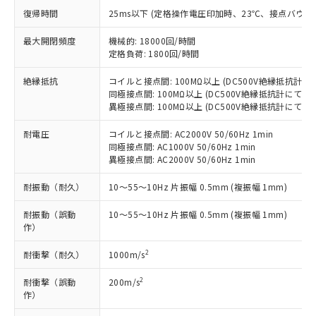
す。
復帰時間
25ms以下 (定格操作電圧印加時、23℃、接点バウン
対応予定：EU RoHS指令（10物質）の非含
ご利用条件
有に対応した製品に切り替える予定のある
最大開閉頻度
機械的: 18000回/時間
商品です。
定格負荷: 1800回/時間
対応予定なし：EU RoHS指令（10物質）の
以下の条件をお読みいただき、同意のうえ
絶縁抵抗
コイルと接点間: 100MΩ以上 (DC500V絶縁抵抗計に
非含有に非対応の商品で、対応品を出す予
ご利用ください。
同極接点間: 100MΩ以上 (DC500V絶縁抵抗計にて)
定はありません。
異極接点間: 100MΩ以上 (DC500V絶縁抵抗計にて)
調査・確認中：EU RoHS指令（10物質）の
本サービスは、当社制御機器事業取扱
※1 中国RoHS○×表
非含有の対応状況を調査中または確認中の
商品の当社在庫状況および標準価格
耐電圧
コイルと接点間: AC2000V 50/60Hz 1min
商品です。
同極接点間: AC1000V 50/60Hz 1min
(税抜)を提供させていただくもので
「○」：最大均質材料含有率が中国RoHSの
非該当品：ライセンス料など無形物で、有
異極接点間: AC2000V 50/60Hz 1min
す。
基準値以下であることを示します。
害物質有無と関係のない商品です。
当社制御機器事業取扱商品の中には、
「×」：最大均質材料含有率が中国RoHSの
仕入先様の事情により、非含有部品として
耐振動（耐久）
10～55～10Hz 片振幅 0.5mm (複振幅 1mm)
本サービスの対象外となる商品もある
基準値を超えていることを示します。
いたものが、含有品と判明した場合などや
当社は、これら貴社製品のうち、外国
ことをご了承ください。
「－」：未確認です。当社販売部門へお問
耐振動（誤動
10～55～10Hz 片振幅 0.5mm (複振幅 1mm)
むを得ず変更することがあります。
為替および外国貿易法に定める商品
在庫状況および標準価格照会結果は、
作）
い合わせください。
（以下｢規制貨物等」という）を輸出
記載している更新日時点での社内デー
*EU RoHS指令（10物質）：
または国外への提供する場合は、日本
記
タに基づき作成されるものであり、閲
説明
2
耐衝撃（耐久）
1000m/s
鉛(Pb) 1000ppm以下、 水銀(Hg) 1000ppm以下、 カド
*中国RoHS10物質の基準値 (GB/T26572)：
国政府の輸出許可(または役務取引許
号
覧された時点での実際の在庫および標
ミウム(Cd) 100ppm以下、
Pb(鉛) :1000ppm、 Hg(水銀) : 1000ppm、 Cd(カドミウ
可)を取得するなどの必要な手続きを
六価クロム(Cr(Ⅵ)) 1000ppm以下、ポリ臭化ビフェニル
ム) : 100ppm、
準価格とは異なる場合があることをご
2
耐衝撃（誤動
200m/s
類(PBB) 1000ppm以下、ポリ臭化ジフェニルエーテル類
Cr(Ⅵ)(六価クロム) : 1000ppm、 PBBs(ポリ臭化ビフェ
とります。
作）
了承ください。
(PBDE) 1000ppm以下、フタル酸ビス(2-エチルヘキシ
○
一定数以上の在庫あり
ニル類) : 1000ppm、 PBDEs(ポリ臭化ジフェニルエーテ
当社は規制貨物を破棄する場合は、完
ル) (DEHP)(別名：DOP) 1000ppm以下、フタル酸ブチ
正式な納期状況および標準価格はお客
ル類) : 1000ppm、