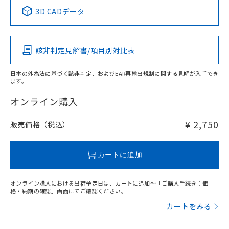
中国 RoHS表
※1 ※2
3D CADデータ
この製品の規格認証/適合状況ページへ
Pb
Hg
Cd
Cr(VI)
その他の認証はこちらのページからご検索ください
該非判定見解書/項目別対比表
O
O
O
O
日本の外為法に基づく該非判定、およびEAR再輸出規制に関する見解が入手でき
ます。
"対応済み"や非含有の記載がされた商品であっても、流通
在庫等で未対応品が混在する可能性があります。
オンライン購入
非含有品が必要な際は、弊社営業部門もしくは販売店へお
問い合わせください。
¥ 2,750
販売価格（税込）
この製品のRoHS/REACH対応状況ページへ
カートに追加
オンライン購入における出荷予定日は、カートに追加～「ご購入手続き：価
格・納期の確認」画面にてご確認ください。
カートをみる