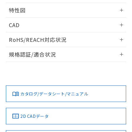
用者の範囲」に記載されている法人を
るもので、過去に遡って非含有を証明する
指します。
特性図
ものではありません。
また、RoHS指令のフタル酸エステル類４
情報更新：2026/05/15
CAD
物質の対応では、対応完了までの期間は出
荷製品に未対応品が混在することから備考
開閉容量
ログイン/会員登録いただくと、CADデータをダウンロー
欄に対応日を記載しておりました。
RoHS/REACH対応状況
ドすることができます。
既に当社にて対応品への在庫切替を完了
していることから、特段のことがない限
情報更新：2026/7/29
規格認証/適合状況
り、2022年1月12日より割愛しておりま
す。
ログイン/会員登録
EU RoHS
注意事項・凡例
UL認証
CSA認証
CEマーキング
Yes
Yes
Yes
対応状況
対応予定月
※1
※2
ダウンロードデータをご利用いただく前に、以下を必ずお読
みください。
カタログ/データシート/マニュアル
対応済み
ソフトウェアの使用条件
LR型式承認
DNV型式承認
BV型式承認
KR型式承
（イギリス
（ノルウェー
（フランス
（韓国
船舶規格）
船舶規格）
船舶規格）
船舶規格
中国 RoHS
注意事項・凡例
2D CADデータ
No
No
No
No