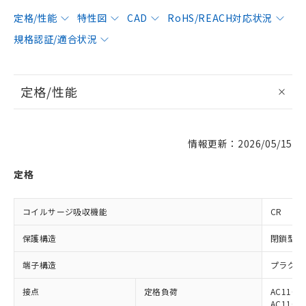
定格/性能
特性図
CAD
RoHS/REACH対応状況
規格認証/適合状況
定格/性能
情報更新：2026/05/15
定格
コイルサージ吸収機能
CR
保護構造
閉鎖型（
端子構造
プラグイ
接点
定格負荷
AC110V
AC110V 