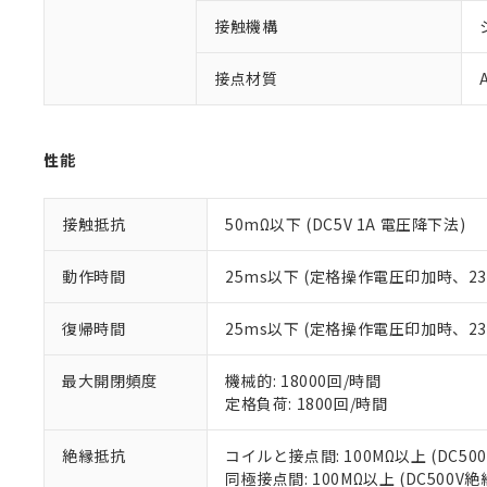
があります。
以下の条件をお読
「○」：最大均質
接触機構
「×」：最大均質
本サービスは
当社は、これ
*EU RoHS指令（10物
「－」：未確認で
鉛(Pb) 1000ppm以下、
くものです。
う）を輸出ま
接点材質
記
説明
六価クロム(Cr(Ⅵ)) 1
当社制御機器
などの必要な
フタル酸ビス(2-エチルヘ
号
*中国RoHS10物質の基準値 
ル（DBP） 1000ppm
在庫状況およ
当社は規制貨
Pb(鉛) :1000ppm、 Hg
但し、RoHS指令で産
のであり、閲
ます。
Cr(Ⅵ)(六価クロム) : 
フタル酸エステル類の４
○
一定数以
性能
DBP(フタル酸ジブチル) :
い。
当社は貴社製
DEHP(フタル酸ビス(2-エ
正式な納期状
置等に一切使
当社販売員に
※2 対応予定月
△
一定数に
当社は、貴社
接触抵抗
50mΩ以下 (DC5V 1A 電圧降下法)
オムロン制御
また当社は、
※2 環境保護使
在庫状況およ
部品在庫の切り替
たしません。
－
在庫なし
動作時間
25ms以下 (定格操作電圧印加時、
す。
「ｅ」：有害物質
機器販売
マイパーツ機
「10」：通常の
ている必要が
復帰時間
25ms以下 (定格操作電圧印加時、
味します。
空
受注生産
お客様が当ウ
※3 非含有証明
「－」：未確認で
白
が、当社の製
最大開閉頻度
機械的: 18000回/時間
さい。
下記の非含有証明
定格負荷: 1800回/時間
※当社の共同
いる法人を指
EU RoHS指令（
絶縁抵抗
コイルと接点間: 100MΩ以上 (DC5
51物質の非含有証
同極接点間: 100MΩ以上 (DC500V
※本証明書は発行