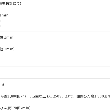
絶縁抵抗計にて)
令のフタル酸エステル類４物質の対応では、対応完了までの期間は出
備考欄に対応日を記載しておりました。
1min
品への在庫切替を完了していることから、特段のことがない限り、20
n
す。
n
幅 1mm)
幅 1mm)
h)
ん度1,800回/h)、5万回以上 (AC250V、23℃、開閉ひん度1,800回/
閉ひん度120回/min)