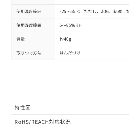
使用温度範囲
-25～55℃（ただし、氷結、結露し
使用湿度範囲
5～85%RH
質量
約40g
取りつけ方法
はんだづけ
特性図
RoHS/REACH対応状況