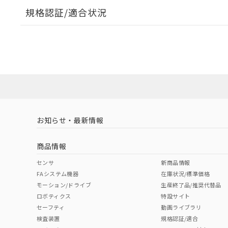
開閉容量
規格認証/適合状況
EU RoHS
注意事項・凡例
UL認証
CSA認証
CEマーキング
Yes
Yes
N/A
対応状況
対応予定月
※1
※2
対応済み
LR型式承認
DNV型式承認
BV型式承認
KR
（イギリス
（ノルウェー
（フランス
（
お知らせ・最新情報
中国 RoHS
注意事項・凡例
船舶規格）
船舶規格）
船舶規格）
船
商品情報
Yes
No
No
No
中国 RoHS表
※1 ※2
センサ
新商品情報
FAシステム機器
在庫状況/標準価格
Pb
Hg
Cd
Cr(V
モーション/ドライブ
生産終了品/推奨代替品
ロボティクス
特設サイト
セーフティ
動画ライブラリ
検査装置
規格認証/適合
O
O
O
O