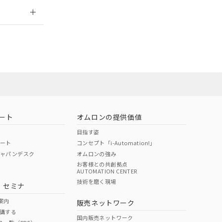
2026/7/29
ート
オムロンの提供価値
目指す姿
ポート
コンセプト「i-Automation!」
ジャパンデスク
オムロンの強み
お客様との共創拠点
AUTOMATION CENTER
DIBP
BBP
DEHP
環境保護
技術を磨く現場
・セミナ
状況ページへ
使用期限
検索ください
案内
販売ネットワーク
講する
O
O
O
e
国内販売ネットワーク