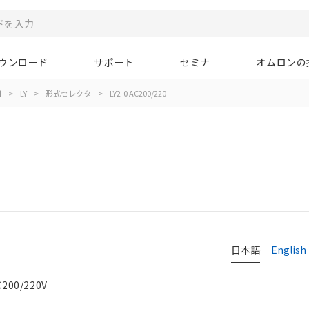
ウンロード
サポート
セミナ
オムロンの
用
>
LY
>
形式セレクタ
>
LY2-0 AC200/220
日本語
English
00/220V