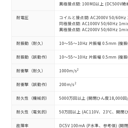
異極接点間: 100MΩ以上 (DC500V
また、RoHS指
混在することから
耐電圧
コイルと接点間: AC2000V 50/60Hz 
既に当社にて対応
同極接点間: AC1000V 50/60Hz 1mi
り割愛しておりま
異極接点間: AC2000V 50/60Hz 1mi
耐振動（耐久）
10～55～10Hz 片振幅 0.5mm (複振
耐振動（誤動作）
10～55～10Hz 片振幅 0.5mm (複振
2
耐衝撃（耐久）
1000m/s
2
耐衝撃（誤動作）
200m/s
耐久性（機械的）
5000万回以上 (開閉ひん度18,000回/
耐久性（電気的）
50万回以上 (AC110V、23℃、開閉ひ
故障率
DC5V 100mA (P水準、参考値) (開