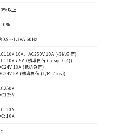
30%以上
110%
約0.9～1.1VA 60Hz
AC110V 10A、AC250V 10A (抵抗負荷)
AC110V 7.5A (誘導負荷 (cosφ=0.4))
DC24V 10A (抵抗負荷)
DC24V 5A (誘導負荷 (L/R=7ms))
AC250V
DC125V
 RoHS指令（10物質）の非含有に対応した製品が提供可能な商品です
oHS指令（10物質）の非含有に対応した製品に切り替える予定のある
AC: 10A
 RoHS指令（10物質）の非含有に非対応の商品で、対応品を出す予
DC: 10A
 RoHS指令（10物質）の非含有の対応状況を調査中または確認中の
ンス料など無形物で、有害物質有無と関係のない商品です。
○×表
2c
より、非含有部品としていたものが、含有品と判明した場合などやむ