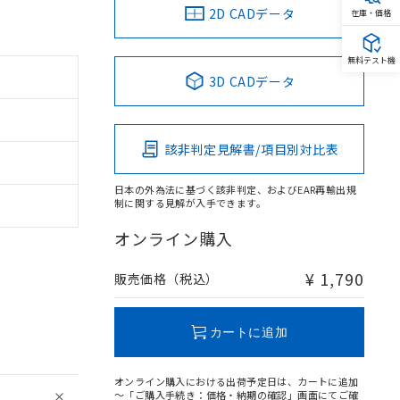
2D CADデータ
在庫・価格
無料テスト機
3D CADデータ
該非判定見解書/項目別対比表
日本の外為法に基づく該非判定、およびEAR再輸出規
制に関する見解が入手できます。
オンライン購入
¥ 1,790
販売価格（税込）
カートに追加
オンライン購入における出荷予定日は、カートに追加
～「ご購入手続き：価格・納期の確認」画面にてご確