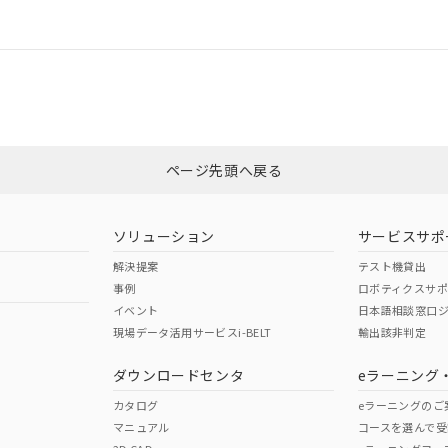
情報更新：
CCC認証
電波法
N/A
N/A
非含有証明書
※3
ページ先頭へ戻る
ダウンロードはこちら
型式承認
NK型式承認
ABS型式承認
韓国
（日本
（アメリカ
ソリューション
サービスサポ
舶規格）
船舶規格）
船舶規格）
解決提案
テスト機貸出
事例
ロボティクスサ
No
No
イベント
日本語相談窓口
現場データ活用サービスi-BELT
輸出該非判定
I)
PBBs
PBDEs
DBP
ダウンロードセンタ
eラーニング
この製品の規格認証/適合
その他の認証はこちらのページからご
カタログ
eラーニングのご
マニュアル
コースを選んで受
O
O
O