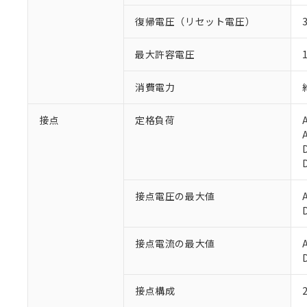
復帰電圧（リセット電圧）
最大許容電圧
消費電力
接点
定格負荷
※1 対応状況
接点電圧の最大値
対応済み：EU
対応予定：EU R
接点電流の最大値
対応予定なし：EU
調査・確認中：EU
ご利用条件
非該当品：ライセ
※1 中国RoHS
接点構成
仕入先様の事情に