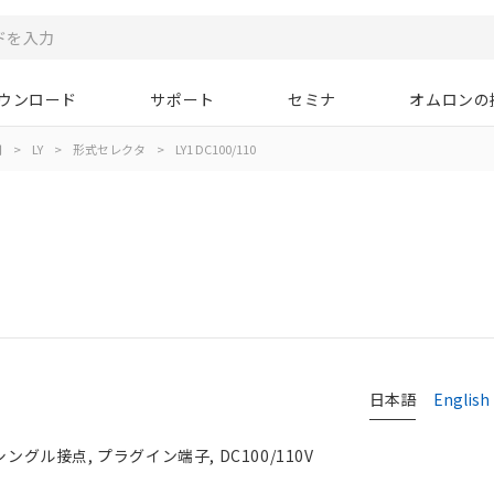
ウンロード
サポート
セミナ
オムロンの
用
>
LY
>
形式セレクタ
>
LY1 DC100/110
日本語
English
シングル接点, プラグイン端子, DC100/110V