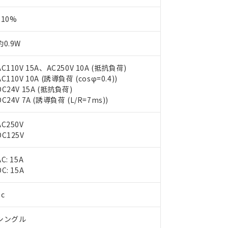
110%
約0.9W
AC110V 15A、AC250V 10A (抵抗負荷)
AC110V 10A (誘導負荷 (cosφ=0.4))
DC24V 15A (抵抗負荷)
DC24V 7A (誘導負荷 (L/R=7ms))
AC250V
DC125V
AC: 15A
 RoHS指令（10物質）の非含有に対応した製品が提供可能な商品です
DC: 15A
oHS指令（10物質）の非含有に対応した製品に切り替える予定のある
 RoHS指令（10物質）の非含有に非対応の商品で、対応品を出す予
1c
 RoHS指令（10物質）の非含有の対応状況を調査中または確認中の
ンス料など無形物で、有害物質有無と関係のない商品です。
○×表
シングル
より、非含有部品としていたものが、含有品と判明した場合などやむ