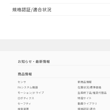
規格認証/適合状況
EU RoHS
注意事項・凡例
UL認証
CSA認証
CEマーキング
ダウンロードデータをご利用いただく前に、以下を必ずお読
Yes
Yes
Yes
対応状況
対応予定月
※1
※2
ソフトウェアの使用条件
対応済み
LR型式承認
DNV型式承認
BV型式承認
KR
（イギリス
（ノルウェー
（フランス
（
お知らせ・最新情報
中国 RoHS
注意事項・凡例
船舶規格）
船舶規格）
船舶規格）
船
商品情報
No
No
No
No
中国 RoHS表
※1 ※2
センサ
新商品情報
FAシステム機器
在庫状況/標準価格
Pb
Hg
Cd
Cr(V
モーション/ドライブ
生産終了品/推奨代替品
ロボティクス
特設サイト
セーフティ
動画ライブラリ
検査装置
規格認証/適合
O
O
O
O