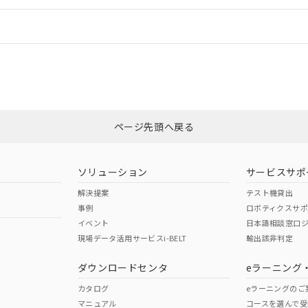
情報更新：
ログイン/会員登録
CCC認証
電波法
みください。
N/A
N/A
非含有証明書
※3
ページ先頭へ戻る
ダウンロードはこちら
型式承認
NK型式承認
ABS型式承認
韓国
（日本
（アメリカ
ソリューション
サービスサポ
舶規格）
船舶規格）
船舶規格）
解決提案
テスト機貸出
事例
ロボティクスサ
No
No
イベント
日本語相談窓口
現場データ活用サービスi-BELT
輸出該非判定
I)
PBBs
PBDEs
DBP
ダウンロードセンタ
eラーニング
この製品の規格認証/適合
その他の認証はこちらのページからご
カタログ
eラーニングのご
マニュアル
コースを選んで受
O
O
O