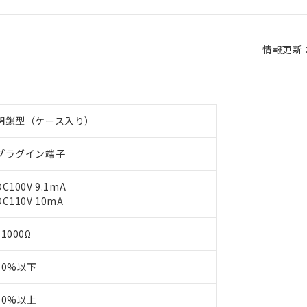
情報更新：2
閉鎖型（ケース入り）
プラグイン端子
DC100V 9.1mA
DC110V 10mA
11000Ω
80%以下
10%以上