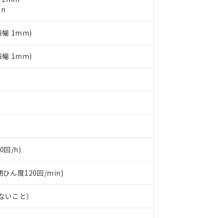
日時点で非含有を証明するもので、過去に遡って非含有を証明するも
in
令のフタル酸エステル類４物質の対応では、対応完了までの期間は出
備考欄に対応日を記載しておりました。
振幅 1mm)
品への在庫切替を完了していることから、特段のことがない限り、20
す。
振幅 1mm)
0回/h)
閉ひん度120回/min)
しないこと）