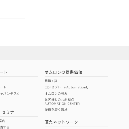
2026/7/29
ート
オムロンの提供価値
目指す姿
ポート
コンセプト「i-Automation!」
ジャパンデスク
オムロンの強み
お客様との共創拠点
AUTOMATION CENTER
DIBP
BBP
DEHP
環境保護
技術を磨く現場
・セミナ
状況ページへ
使用期限
検索ください
案内
販売ネットワーク
講する
O
O
O
e