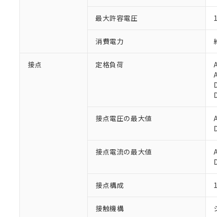
最大許容電圧
消費電力
接点
定格負荷
接点電圧の最大値
※1 対応状況
接点電流の最大値
対応済み：EU
対応予定：EU R
対応予定なし：EU
接点構成
調査・確認中：EU
ご利用条件
非該当品：ライセ
接触機構
※1 中国RoHS
仕入先様の事情に