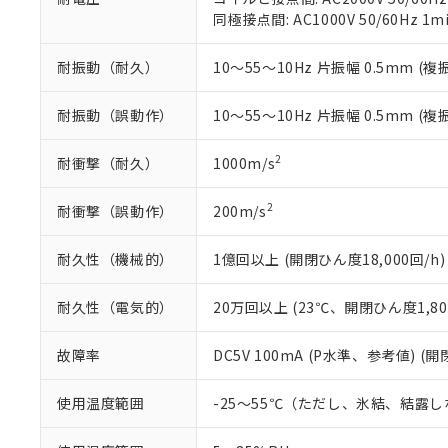
※本証明書は発行
同極接点間: AC1000V 50/60Hz 1m
また、RoHS指
混在することから
耐振動（耐久）
10～55～10Hz 片振幅 0.5mm (複
既に当社にて対応
り割愛しておりま
耐振動（誤動作）
10～55～10Hz 片振幅 0.5mm (複
2
耐衝撃（耐久）
1000m/s
2
耐衝撃（誤動作）
200m/s
耐久性（機械的）
1億回以上 (開閉ひん度18,000回/h)
耐久性（電気的）
20万回以上 (23℃、開閉ひん度1,80
故障率
DC5V 100mA (P水準、参考値) (開
使用温度範囲
-25～55℃（ただし、氷結、結露