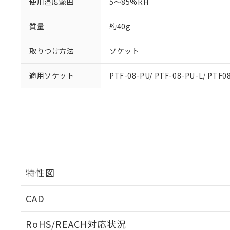
使用湿度範囲
5～85%RH
質量
約40g
取りつけ方法
ソケット
適用ソケット
PTF-08-PU/ PTF-08-PU-L/ PTF08
特性図
CAD
開閉容量
ログイン/会員登録いただくと、CADデータをダウンロ
RoHS/REACH対応状況