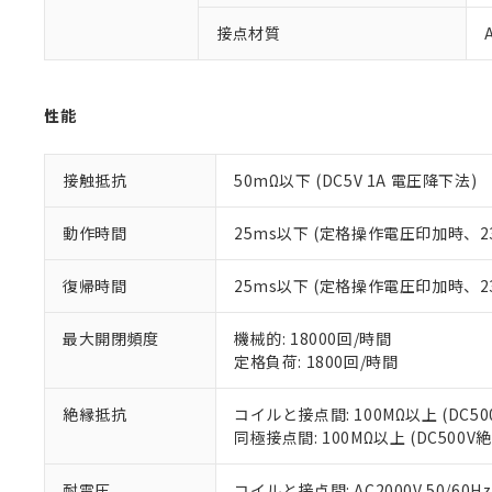
があります。
以下の条件をお読
「○」：最大均質
接点材質
「×」：最大均質
本サービスは
当社は、これ
*EU RoHS指令（10物
「－」：未確認で
鉛(Pb) 1000ppm以下、
くものです。
う）を輸出ま
記
説明
六価クロム(Cr(Ⅵ)) 1
当社制御機器
などの必要な
フタル酸ビス(2-エチルヘ
性能
号
*中国RoHS10物質の基準値 
ル（DBP） 1000ppm
在庫状況およ
当社は規制貨
Pb(鉛) :1000ppm、 Hg
但し、RoHS指令で産
のであり、閲
ます。
Cr(Ⅵ)(六価クロム) : 
フタル酸エステル類の４
○
一定数以
DBP(フタル酸ジブチル) :
い。
当社は貴社製
接触抵抗
50mΩ以下 (DC5V 1A 電圧降下法)
DEHP(フタル酸ビス(2-エ
正式な納期状
置等に一切使
当社販売員に
※2 対応予定月
△
一定数に
当社は、貴社
動作時間
25ms以下 (定格操作電圧印加時、
オムロン制御
また当社は、
※2 環境保護使
在庫状況およ
部品在庫の切り替
たしません。
－
在庫なし
復帰時間
25ms以下 (定格操作電圧印加時、
す。
「ｅ」：有害物質
機器販売
マイパーツ機
「10」：通常の
ている必要が
最大開閉頻度
機械的: 18000回/時間
味します。
空
受注生産
お客様が当ウ
※3 非含有証明
定格負荷: 1800回/時間
「－」：未確認で
白
が、当社の製
さい。
下記の非含有証明
絶縁抵抗
コイルと接点間: 100MΩ以上 (DC5
※当社の共同
同極接点間: 100MΩ以上 (DC500
いる法人を指
EU RoHS指令（
51物質の非含有証
耐電圧
コイルと接点間: AC2000V 50/60Hz