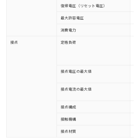
復帰電圧（リセット電圧）
1
最大許容電圧
11
消費電力
約0
接点
定格負荷
AC
AC
DC
DC
接点電圧の最大値
AC
DC
接点電流の最大値
AC
DC
接点構成
1c
※1 対応状況
接触機構
シ
対応済み：EU RoHS指令（10物質）の
接点材質
A
非含有に対応した製品が提供可能な商品で
す。