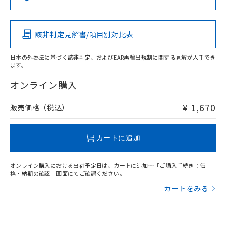
この製品の規格認証/適合状況ページへ
Pb
Hg
Cd
Cr(VI)
その他の認証はこちらのページからご検索ください
該非判定見解書/項目別対比表
O
O
O
O
日本の外為法に基づく該非判定、およびEAR再輸出規制に関する見解が入手でき
ます。
"対応済み"や非含有の記載がされた商品であっても、流通
在庫等で未対応品が混在する可能性があります。
オンライン購入
非含有品が必要な際は、弊社営業部門もしくは販売店へお
問い合わせください。
¥ 1,670
販売価格（税込）
この製品のRoHS/REACH対応状況ページへ
カートに追加
オンライン購入における出荷予定日は、カートに追加～「ご購入手続き：価
格・納期の確認」画面にてご確認ください。
カートをみる