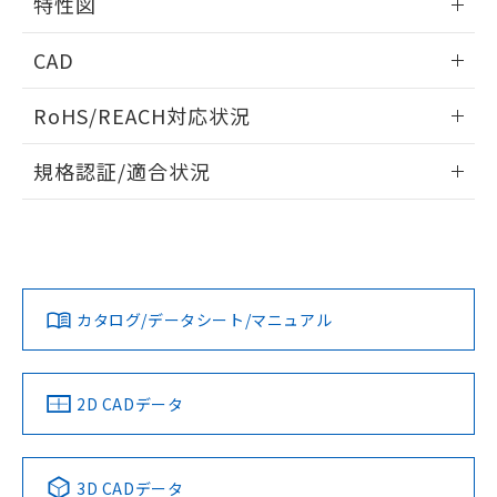
特性図
るもので、過去に遡って非含有を証明する
指します。
ものではありません。
情報更新：2026/05/15
また、RoHS指令のフタル酸エステル類４
CAD
物質の対応では、対応完了までの期間は出
開閉容量
荷製品に未対応品が混在することから備考
ログイン/会員登録いただくと、CADデータをダウンロー
RoHS/REACH対応状況
欄に対応日を記載しておりました。
ドすることができます。
既に当社にて対応品への在庫切替を完了
情報更新：2026/7/29
規格認証/適合状況
していることから、特段のことがない限
り、2022年1月12日より割愛しておりま
ログイン/会員登録
EU RoHS
注意事項・凡例
す。
UL認証
CSA認証
CEマーキング
Yes
Yes
Yes
対応状況
対応予定月
※1
※2
ダウンロードデータをご利用いただく前に、以下を必ずお読
みください。
カタログ/データシート/マニュアル
対応済み
ソフトウェアの使用条件
LR型式承認
DNV型式承認
BV型式承認
KR型式承
（イギリス
（ノルウェー
（フランス
（韓国
船舶規格）
船舶規格）
船舶規格）
船舶規格
中国 RoHS
注意事項・凡例
2D CADデータ
No
No
No
No
中国 RoHS表
※1 ※2
3D CADデータ