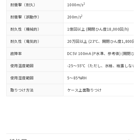
（DBP） 1000ppm以下、フタル酸ジイソブチル
イソブチル) : 1000ppm、 BBP(フタル酸ブチルベンジ
△
一定数には満たないが在庫あり
いよう必要な手段を講じます。
2
耐衝撃（耐久）
1000m/s
ムロン制御機器販売店・当社販売員に
(DIBP) 1000ppm以下
ル) : 1000ppm、
当社は貴社製品を、核兵器、ミサイ
但し、RoHS指令で産業用監視および制御機器に対する
DEHP(フタル酸ビス(2-エチルヘキシル)) : 1000ppm
ご相談ください。
適用除外項目は除く。
2
耐衝撃（誤動作）
200m/s
ル、化学兵器、生物兵器またはその他
－
在庫なし(最新の在庫状況につ
オムロン制御機器販売店や当社販売拠
フタル酸エステル類の４物質については閾値を超える意
武器並びにこれらの製造装置等に一切
いては、お客様のお取引先、ま
図的な使用がないことを確認しています。
点は「
販売ネットワーク
」をご確認
耐久性（機械的）
1億回以上 (開閉ひん度18,000回/h)
※2 環境保護使用期限
使用いたしません。
たはお客様担当のオムロン制御
ください。
当社は、貴社製品を第三者に販売する
機器販売店・当社販売員にご確
在庫状況および標準価格結果を当社の
耐久性（電気的）
20万回以上 (23℃、開閉ひん度1,800回/h
※2 対応予定月
「ｅ」：有害物質（10物質）のすべてが基
場合は、上記1、2および3の内容を当
認ください)
事前の承諾なく第三者に漏洩または開
準値以下であることを示します。
該第三者に通知します。また当社は、
示しないようお願いします。
故障率
DC5V 100mA (P水準、参考値) (開閉ひん度
部品在庫の切り替え状況などにより、予定
「10」：通常の使用状況下において有害物
販売先および販売に係わる関係者が違
マイパーツ機能（部品リスト作成サー
空
受注生産機種、また在庫状況の
月が前後することがあります。
質が外部に漏えいし、環境に深刻な影響を
法に輸出するおそれがある場合は、取
ビス）をご利用いただくには、I-Web
使用温度範囲
-25～55℃（ただし、氷結、結露しない
白
情報を公開していない機種
及ぼさない年数を意味します。
り引きをいたしません。
メンバーズにご登録されている必要が
「－」：未確認です。当社販売部門へお問
使用湿度範囲
5～85%RH
あります。
い合わせください。
お客様が当ウェブサイト上で当社にご
※3 非含有証明書ダウンロード
取りつけ方法
ケース上面取りつけ
登録された部品リストについて、当社
および当社の共同利用者が、当社の製
下記の非含有証明書をダウンロードするこ
品・サービスに関するお客様との取
とができます。
合意する
キャンセル
引・商談に必要な範囲で利用すること
をご了承ください。
EU RoHS指令（10物質）の非含有証明書
※当社の共同利用者とは、
"個人情報
51物質の非含有証明書（当社基準）
の共同利用に関して"
の「1.共同利
※本証明書は発行日時点で非含有を証明す
用者の範囲」に記載されている法人を