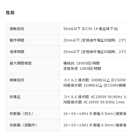
対応予定：EU RoHS指令（10物質）の非含
ご利用条件
有に対応した製品に切り替える予定のある
性能
商品です。
対応予定なし：EU RoHS指令（10物質）の
以下の条件をお読みいただき、同意のうえ
接触抵抗
50mΩ以下 (DC5V 1A 電圧降下法)
非含有に非対応の商品で、対応品を出す予
ご利用ください。
定はありません。
動作時間
25ms以下 (定格操作電圧印加時、23℃
調査・確認中：EU RoHS指令（10物質）の
本サービスは、当社制御機器事業取扱
※1 中国RoHS○×表
非含有の対応状況を調査中または確認中の
商品の当社在庫状況および標準価格
復帰時間
25ms以下 (定格操作電圧印加時、23℃
商品です。
(税抜)を提供させていただくもので
「○」：最大均質材料含有率が中国RoHSの
非該当品：ライセンス料など無形物で、有
最大開閉頻度
機械的: 18000回/時間
す。
基準値以下であることを示します。
害物質有無と関係のない商品です。
定格負荷: 1800回/時間
当社制御機器事業取扱商品の中には、
「×」：最大均質材料含有率が中国RoHSの
仕入先様の事情により、非含有部品として
本サービスの対象外となる商品もある
基準値を超えていることを示します。
いたものが、含有品と判明した場合などや
絶縁抵抗
コイルと接点間: 100MΩ以上 (DC500V
当社は、これら貴社製品のうち、外国
ことをご了承ください。
「－」：未確認です。当社販売部門へお問
同極接点間: 100MΩ以上 (DC500V絶縁抵
むを得ず変更することがあります。
為替および外国貿易法に定める商品
在庫状況および標準価格照会結果は、
い合わせください。
（以下｢規制貨物等」という）を輸出
記載している更新日時点での社内デー
耐電圧
コイルと接点間: AC2000V 50/60Hz 1mi
*EU RoHS指令（10物質）：
または国外への提供する場合は、日本
記
タに基づき作成されるものであり、閲
説明
同極接点間: AC1000V 50/60Hz 1min
鉛(Pb) 1000ppm以下、 水銀(Hg) 1000ppm以下、 カド
*中国RoHS10物質の基準値 (GB/T26572)：
国政府の輸出許可(または役務取引許
号
覧された時点での実際の在庫および標
ミウム(Cd) 100ppm以下、
Pb(鉛) :1000ppm、 Hg(水銀) : 1000ppm、 Cd(カドミウ
可)を取得するなどの必要な手続きを
六価クロム(Cr(Ⅵ)) 1000ppm以下、ポリ臭化ビフェニル
ム) : 100ppm、
準価格とは異なる場合があることをご
耐振動（耐久）
10～55～10Hz 片振幅 0.5mm (複振幅 1
類(PBB) 1000ppm以下、ポリ臭化ジフェニルエーテル類
Cr(Ⅵ)(六価クロム) : 1000ppm、 PBBs(ポリ臭化ビフェ
とります。
了承ください。
(PBDE) 1000ppm以下、フタル酸ビス(2-エチルヘキシ
○
一定数以上の在庫あり
ニル類) : 1000ppm、 PBDEs(ポリ臭化ジフェニルエーテ
当社は規制貨物を破棄する場合は、完
ル) (DEHP)(別名：DOP) 1000ppm以下、フタル酸ブチ
耐振動（誤動作）
10～55～10Hz 片振幅 0.5mm (複振幅 1
正式な納期状況および標準価格はお客
ル類) : 1000ppm、
ルベンジル（BBP） 1000ppm以下、フタル酸ジブチル
全に破砕するなど、違法に輸出されな
DBP(フタル酸ジブチル) : 1000ppm、 DIBP(フタル酸ジ
様のお取引先、またはお客様担当のオ