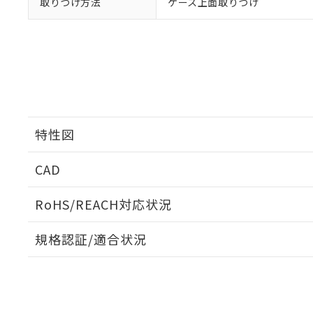
取りつけ方法
ケース上面取りつけ
特性図
CAD
開閉容量
ログイン/会員登録いただくと、CADデータをダウンロ
RoHS/REACH対応状況
規格認証/適合状況
EU RoHS
注意事項・凡例
UL認証
CSA認証
CEマーキング
ダウンロードデータをご利用いただく前に、以下を必ずお読
Yes
Yes
Yes
対応状況
対応予定月
※1
※2