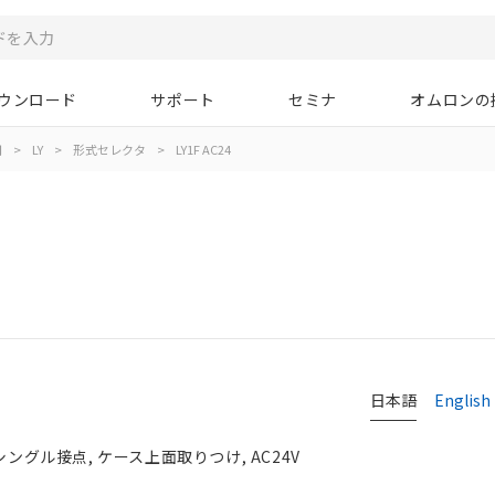
ウンロード
サポート
セミナ
オムロンの
用
>
LY
>
形式セレクタ
>
LY1F AC24
日本語
English
シングル接点, ケース上面取りつけ, AC24V