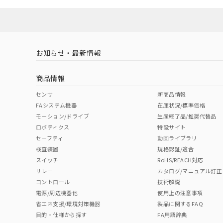
ソフトウェアの使用条件
対応済み
LR型式承認
DNV型式承認
BV型式承認
KR
（イギリス
（ノルウェー
（フランス
（
お知らせ・最新情報
中国 RoHS
注意事項・凡例
船舶規格）
船舶規格）
船舶規格）
船
商品情報
No
No
No
No
中国 RoHS表
※1 ※2
センサ
新商品情報
FAシステム機器
在庫状況/標準価格
Pb
Hg
Cd
Cr(V
モーション/ドライブ
生産終了品/推奨代替品
ロボティクス
特設サイト
セーフティ
動画ライブラリ
検査装置
規格認証/適合
O
O
O
O
スイッチ
RoHS/REACH対応
リレー
カタログ/マニュアル訂正
コントロール
技術解説
"対応済み"や非含有の記載がされた商品であっても、流通
電源/周辺機器他
使用上の注意事項
非含有品が必要な際は、弊社営業部門もしくは販売店へお
省エネ支援/環境対策機器
製品に関するFAQ
目的・仕様から探す
FA用語辞典