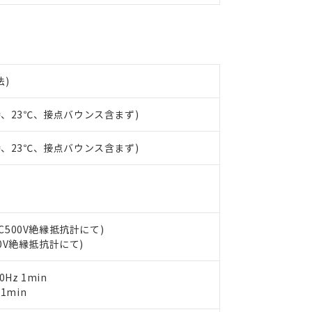
たは国外への提供する場合は、日本国政府の輸出許可(または役務取
000ppm以下、ポリ臭化ビフェニル類(PBB) 1000ppm以下、ポリ臭化ジフェニルエーテル類(P
事業取扱商品の中には、本サービスの対象外となる商品もあること
手続きをとります。
キシル) (DEHP)(別名：DOP) 1000ppm以下、フタル酸ブチルベンジル（BBP） 100
(GB/T26572)：
以下、フタル酸ジイソブチル (DIBP) 1000ppm以下
び標準価格照会結果は、記載している更新日時点での社内データに
物を破棄する場合は、完全に破砕するなど、違法に輸出されないよ
(水銀) : 1000ppm、 Cd(カドミウム) : 100ppm、
業用監視および制御機器に対する適用除外項目は除く。
覧された時点での実際の在庫および標準価格とは異なる場合がある
1000ppm、 PBBs(ポリ臭化ビフェニル類) : 1000ppm、 PBDEs(ポリ臭化ジフェニルエーテル類
物質については閾値を超える意図的な使用がないことを確認しています。
上の在庫あり
 1000ppm、 DIBP(フタル酸ジイソブチル) : 1000ppm、 BBP(フタル酸ブチルベンジル) :
品を、核兵器、ミサイル、化学兵器、生物兵器またはその他武器並
チルヘキシル)) : 1000ppm
況および標準価格はお客様のお取引先、またはお客様担当のオムロ
用いたしません。
法)
ご相談ください。
は満たないが在庫あり
製品を第三者に販売する場合は、上記1、2および3の内容を当該第
機器販売店や当社販売拠点は「
販売ネットワーク
」をご確認くだ
販売先および販売に係わる関係者が違法に輸出するおそれがある場
用期限
時、23℃、接点バウンス含まず)
び標準価格結果を当社の事前の承諾なく第三者に漏洩または開示し
え状況などにより、予定月が前後することがあります。
(最新の在庫状況については、お客様のお取引先、またはお客様担当
（10物質）のすべてが基準値以下であることを示します。
店・当社販売員にご確認ください)
時、23℃、接点バウンス含まず)
能（部品リスト作成サービス）をご利用いただくには、I-Webメン
使用状況下において有害物質が外部に漏えいし、環境に深刻な影響を
あります。
機種、また在庫状況の情報を公開していない機種
ェブサイト上で当社にご登録された部品リストについて、当社およ
書ダウンロード
す。当社販売部門へお問い合わせください。
品・サービスに関するお客様との取引・商談に必要な範囲で利用す
合意する
キャンセル
書をダウンロードすることができます。
利用者とは、
"個人情報の共同利用に関して"
の「1.共同利用者の
DC500V絶縁抵抗計にて)
します。
10物質）の非含有証明書
00V絶縁抵抗計にて)
明書（当社基準）
日時点で非含有を証明するもので、過去に遡って非含有を証明するも
0Hz 1min
令のフタル酸エステル類４物質の対応では、対応完了までの期間は出
 1min
備考欄に対応日を記載しておりました。
品への在庫切替を完了していることから、特段のことがない限り、20