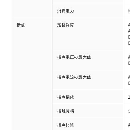
消費電力
接点
定格負荷
接点電圧の最大値
※1 対応状況
対応済み：EU
接点電流の最大値
対応予定：EU R
対応予定なし：EU
調査・確認中：EU
ご利用条件
接点構成
非該当品：ライセ
※1 中国RoHS
仕入先様の事情に
接触機構
があります。
以下の条件をお読
「○」：最大均質
「×」：最大均質
本サービスは
接点材質
当社は、これ
*EU RoHS指令（10物
「－」：未確認で
鉛(Pb) 1000ppm以下、