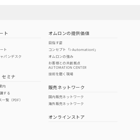
ート
オムロンの提供価値
目指す姿
ポート
コンセプト「i-Automation!」
ジャパンデスク
オムロンの強み
お客様との共創拠点
AUTOMATION CENTER
DIBP
BBP
DEHP
環境保護
技術を磨く現場
・セミナ
状況ページへ
使用期限
検索ください
案内
販売ネットワーク
講する
O
O
O
e
国内販売ネットワーク
ス一覧（PDF）
海外販売ネットワーク
オンラインストア