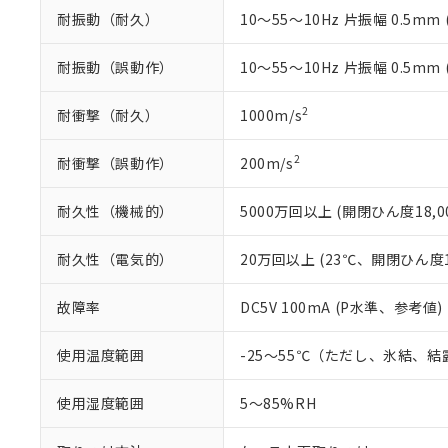
り割愛しておりま
耐振動（耐久）
10～55～10Hz 片振幅 0.5mm
耐振動（誤動作）
10～55～10Hz 片振幅 0.5mm
2
耐衝撃（耐久）
1000m/s
2
耐衝撃（誤動作）
200m/s
耐久性（機械的）
5000万回以上 (開閉ひん度18,00
耐久性（電気的）
20万回以上 (23℃、開閉ひん度1,
故障率
DC5V 100mA (P水準、参考値)
使用温度範囲
-25～55℃（ただし、氷結、
使用湿度範囲
5～85%RH