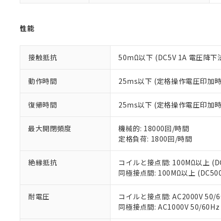
くものです。
う）を輸出ま
記
説明
六価クロム(Cr(Ⅵ)) 1
当社制御機器
などの必要な
フタル酸ビス(2-エチルヘ
号
*中国RoHS10物質の基準値 
ル（DBP） 1000ppm
在庫状況およ
当社は規制貨
Pb(鉛) :1000ppm、 Hg
性能
但し、RoHS指令で産
のであり、閲
ます。
Cr(Ⅵ)(六価クロム) : 
フタル酸エステル類の４
○
一定数以
DBP(フタル酸ジブチル) :
い。
当社は貴社製
DEHP(フタル酸ビス(2-エ
正式な納期状
置等に一切使
接触抵抗
50mΩ以下 (DC5V 1A 電圧降下
当社販売員に
※2 対応予定月
△
一定数に
当社は、貴社
オムロン制御
また当社は、
※2 環境保護使
動作時間
25ms以下 (定格操作電圧印加
在庫状況およ
部品在庫の切り替
たしません。
－
在庫なし
す。
「ｅ」：有害物質
機器販売
復帰時間
25ms以下 (定格操作電圧印加
マイパーツ機
「10」：通常の
ている必要が
味します。
空
受注生産
お客様が当ウ
※3 非含有証明
最大開閉頻度
機械的: 18000回/時間
「－」：未確認で
白
が、当社の製
定格負荷: 1800回/時間
さい。
下記の非含有証明
※当社の共同
絶縁抵抗
コイルと接点間: 100MΩ以上 (
いる法人を指
EU RoHS指令（
同極接点間: 100MΩ以上 (DC5
51物質の非含有証
※本証明書は発行
耐電圧
コイルと接点間: AC2000V 50/6
また、RoHS指
同極接点間: AC1000V 50/60Hz
混在することから
既に当社にて対応