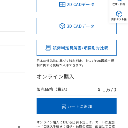
2D CADデータ
在庫・価格
無料テスト機
3D CADデータ
該非判定見解書/項目別対比表
日本の外為法に基づく該非判定、およびEAR再輸出規
制に関する見解が入手できます。
オンライン購入
¥ 1,670
販売価格（税込）
カートに追加
オンライン購入における出荷予定日は、カートに追加
～「ご購入手続き：価格・納期の確認」画面にてご確