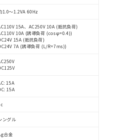
約1.0～1.2VA 60Hz
AC110V 15A、AC250V 10A (抵抗負荷)
AC110V 10A (誘導負荷 (cosφ=0.4))
DC24V 15A (抵抗負荷)
DC24V 7A (誘導負荷 (L/R=7ms))
AC250V
DC125V
 RoHS指令（10物質）の非含有に対応した製品が提供可能な商品です
AC: 15A
oHS指令（10物質）の非含有に対応した製品に切り替える予定のある
DC: 15A
 RoHS指令（10物質）の非含有に非対応の商品で、対応品を出す予
 RoHS指令（10物質）の非含有の対応状況を調査中または確認中の
1c
ンス料など無形物で、有害物質有無と関係のない商品です。
○×表
より、非含有部品としていたものが、含有品と判明した場合などやむ
シングル
みいただき、同意のうえご利用ください。
材料含有率が中国RoHSの基準値以下であることを示します。
材料含有率が中国RoHSの基準値を超えていることを示します。
、当社制御機器事業取扱商品の当社在庫状況および標準価格(税抜)
Ag合金
ら貴社製品のうち、外国為替および外国貿易法に定める商品（以下｢
質）：
す。当社販売部門へお問い合わせください。
 水銀(Hg) 1000ppm以下、 カドミウム(Cd) 100ppm以下、