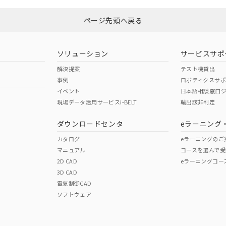
ページ先頭へ戻る
ダウンロードはこちら
型式承認
NK型式承認
ABS型式承認
韓国
（日本
（アメリカ
ソリューション
サービスサポ
舶規格）
船舶規格）
船舶規格）
解決提案
テスト機貸出
事例
ロボティクスサ
No
No
イベント
日本語相談窓口
現場データ活用サービスi-BELT
輸出該非判定
I)
PBBs
PBDEs
DBP
ダウンロードセンタ
eラーニング
この製品の規格認証/適合
その他の認証はこちらのページからご
カタログ
eラーニングのご
マニュアル
コースを選んで受
O
O
O
2D CAD
eラーニングコー
3D CAD
電気制御CAD
在庫等で未対応品が混在する可能性があります。
ソフトウェア
問い合わせください。