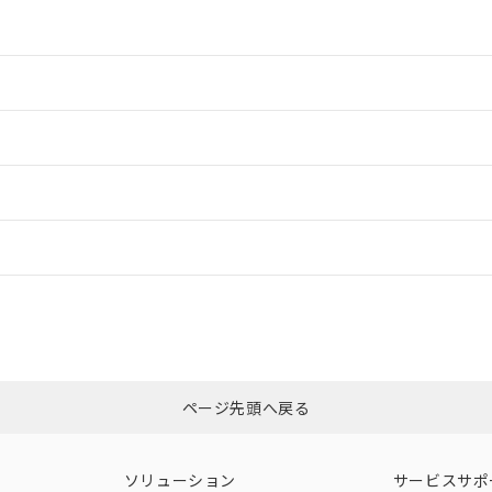
情報更新：2
ードすることができます。
情報更新：
ログイン/会員登録
CCC認証
電波法
みください。
N/A
N/A
非含有証明書
※3
ページ先頭へ戻る
ダウンロードはこちら
型式承認
NK型式承認
ABS型式承認
韓国
（日本
（アメリカ
ソリューション
サービスサポ