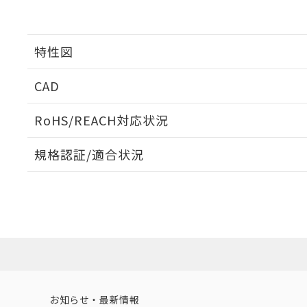
特性図
CAD
開閉容量
ログイン/会員登録いただくと、CADデータをダウンロ
RoHS/REACH対応状況
規格認証/適合状況
EU RoHS
注意事項・凡例
UL認証
CSA認証
CEマーキング
ダウンロードデータをご利用いただく前に、以下を必ずお読
Yes
Yes
Yes
対応状況
対応予定月
※1
※2
ソフトウェアの使用条件
対応済み
LR型式承認
DNV型式承認
BV型式承認
KR
（イギリス
（ノルウェー
（フランス
（
お知らせ・最新情報