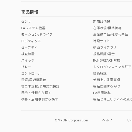
中国 RoHS
注意事項・凡例
船舶規格）
船舶規格）
船舶規格）
船
商品情報
No
No
No
No
中国 RoHS表
※1 ※2
センサ
新商品情報
FAシステム機器
在庫状況/標準価格
Pb
Hg
Cd
Cr(V
モーション/ドライブ
生産終了品/推奨代替品
ロボティクス
特設サイト
セーフティ
動画ライブラリ
検査装置
規格認証/適合
X
O
O
O
スイッチ
RoHS/REACH対応
リレー
カタログ/マニュアル訂正
コントロール
技術解説
"対応済み"や非含有の記載がされた商品であっても、流通
電源/周辺機器他
使用上の注意事項
非含有品が必要な際は、弊社営業部門もしくは販売店へお
省エネ支援/環境対策機器
製品に関するFAQ
目的・仕様から探す
FA用語辞典
改善・活用事例から探す
製品セキュリティへの取
OMRON Corporation
ヘルプ
サ