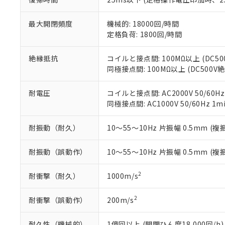
のであり、閲
ます。
Cr(Ⅵ)(六価クロム) : 
フタル酸エステル類の４
○
一定数以
DBP(フタル酸ジブチル) :
い。
当社は貴社製
DEHP(フタル酸ビス(2-エ
最大開閉頻度
機械的: 18000回/時間
正式な納期状
置等に一切使
定格負荷: 1800回/時間
当社販売員に
※2 対応予定月
△
一定数に
当社は、貴社
オムロン制御
また当社は、
※2 環境保護使
在庫状況およ
部品在庫の切り替
たしません。
絶縁抵抗
コイルと接点間: 100MΩ以上 (DC5
－
在庫なし
す。
同極接点間: 100MΩ以上 (DC500
「ｅ」：有害物質
機器販売
マイパーツ機
「10」：通常の
ている必要が
味します。
耐電圧
コイルと接点間: AC2000V 50/60Hz
空
受注生産
お客様が当ウ
※3 非含有証明
「－」：未確認で
同極接点間: AC1000V 50/60Hz 1m
白
が、当社の製
さい。
下記の非含有証明
耐振動（耐久）
10～55～10Hz 片振幅 0.5mm (複
※当社の共同
いる法人を指
EU RoHS指令（
耐振動（誤動作）
10～55～10Hz 片振幅 0.5mm (複
51物質の非含有証
※本証明書は発行
また、RoHS指
2
耐衝撃（耐久）
1000m/s
混在することから
既に当社にて対応
2
耐衝撃（誤動作）
200m/s
り割愛しておりま
耐久性（機械的）
1億回以上 (開閉ひん度18,000回/h)