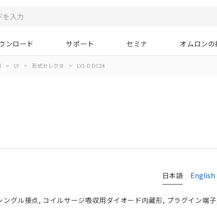
ウンロード
サポート
セミナ
オムロンの
用
>
LY
>
形式セレクタ
>
LY1-D DC24
日本語
English
 シングル接点, コイルサージ吸収用ダイオード内蔵形, プラグイン端子, 