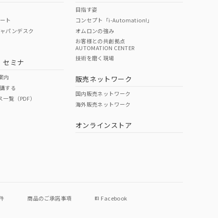
目指す姿
ポート
コンセプト「i-Automation!」
ジャパンデスク
オムロンの強み
お客様との共創拠点
AUTOMATION CENTER
DIBP
BBP
DEHP
環境保護
技術を磨く現場
・セミナ
状況ページへ
使用期限
検索ください
案内
販売ネットワーク
講する
O
O
O
10
国内販売ネットワーク
ス一覧（PDF）
海外販売ネットワーク
オンラインストア
状況ページへ
件
商品のご承諾事項
Facebook