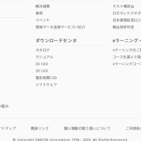
舶規格）
船舶規格）
船舶規格）
解決提案
テスト機貸出
事例
ロボティクスサ
No
No
イベント
日本語相談窓口
現場データ活用サービスi-BELT
輸出該非判定
I)
PBBs
PBDEs
DBP
ダウンロードセンタ
eラーニング
この製品の規格認証/適合
その他の認証はこちらのページからご
カタログ
eラーニングのご
マニュアル
コースを選んで受
O
O
O
2D CAD
eラーニングコー
3D CAD
電気制御CAD
在庫等で未対応品が混在する可能性があります。
ソフトウェア
問い合わせください。
この製品のRoHS/REACH対応
り組み
イトマップ
関連リンク
個人情報の
取り扱いについて
ご利用条
© Copyright OMRON Corporation 1996 - 2026.
All Rights Reserved.