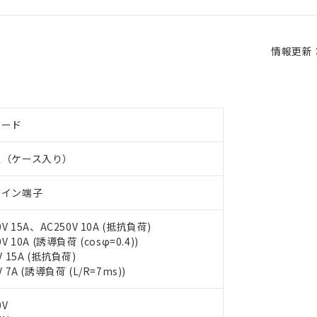
情報更新：2
オード
型（ケース入り）
グイン端子
0V 15A、AC250V 10A (抵抗負荷)
0V 10A (誘導負荷 (cosφ=0.4))
V 15A (抵抗負荷)
V 7A (誘導負荷 (L/R=7ms))
0V