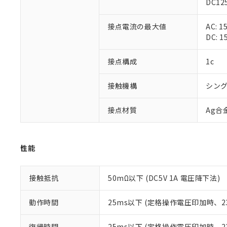
DC12
接点電流の最大値
AC: 1
DC: 1
接点構成
1c
※1 対応状況
接触機構
シン
対応済み：EU
接点材質
Ag合
対応予定：EU R
対応予定なし：EU
調査・確認中：EU
ご利用条件
非該当品：ライセ
性能
※1 中国RoHS
仕入先様の事情に
があります。
以下の条件をお読
「○」：最大均質
接触抵抗
50mΩ以下 (DC5V 1A 電圧降下法)
「×」：最大均質
本サービスは
当社は、これ
*EU RoHS指令（10物
「－」：未確認で
鉛(Pb) 1000ppm以下、
くものです。
う）を輸出ま
動作時間
25ms以下 (定格操作電圧印加時、
記
説明
六価クロム(Cr(Ⅵ)) 1
当社制御機器
などの必要な
フタル酸ビス(2-エチルヘ
号
*中国RoHS10物質の基準値 
ル（DBP） 1000ppm
在庫状況およ
当社は規制貨
Pb(鉛) :1000ppm、 Hg
復帰時間
25ms以下 (定格操作電圧印加時、
但し、RoHS指令で産