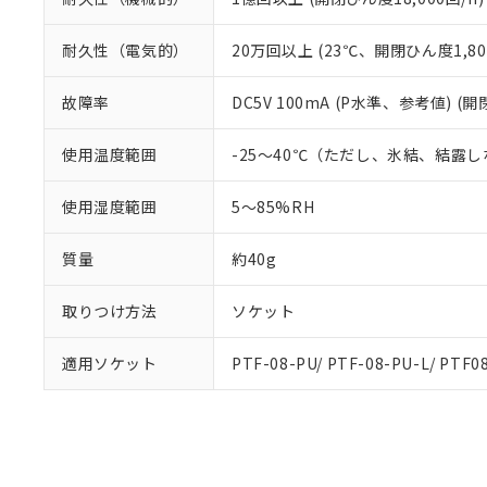
耐久性（電気的）
20万回以上 (23℃、開閉ひん度1,80
故障率
DC5V 100mA (P水準、参考値) (開
使用温度範囲
-25～40℃（ただし、氷結、結露
使用湿度範囲
5～85%RH
質量
約40g
取りつけ方法
ソケット
適用ソケット
PTF-08-PU/ PTF-08-PU-L/ PTF08