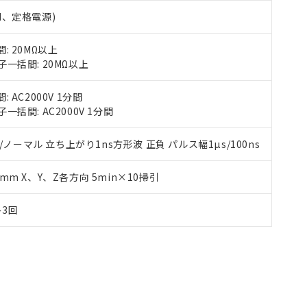
RH、定格電源)
 20MΩ以上
一括間: 20MΩ以上
AC2000V 1分間
括間: AC2000V 1分間
/ノーマル 立ち上がり1ns方形波 正負 パルス幅1µs/100ns
35mm X、Y、Z各方向 5min×10掃引
各3回