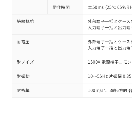
動作時間
±50ms (25℃ 65%
絶縁抵抗
外部端子一括とケース間:
入力端子一括と出力端子
耐電圧
外部端子一括とケース間: 
入力端子一括と出力端子一
耐ノイズ
1500V 電源端子コモン
耐振動
10～55Hz 片振幅 0.
2
耐衝撃
100m/s
、3軸6方向 