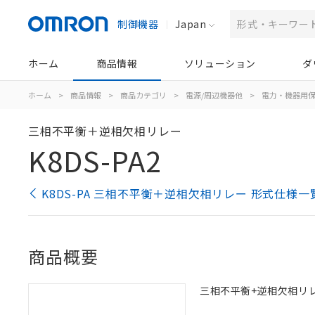
制御機器
Japan
ホーム
商品情報
ソリューション
ダ
ホーム
>
商品情報
>
商品カテゴリ
>
電源/周辺機器他
>
電力・機器用
三相不平衡＋逆相欠相リレー
K8DS-PA2
K8DS-PA 三相不平衡＋逆相欠相リレー 形式仕様一
商品概要
三相不平衡+逆相欠相リレー,