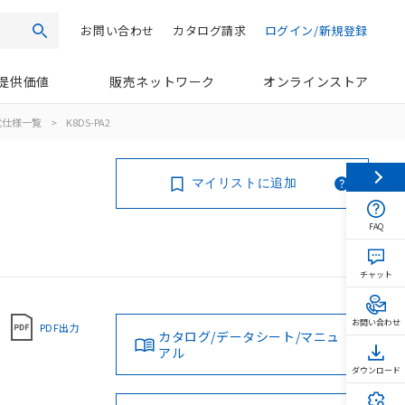
お問い合わせ
カタログ請求
ログイン/新規登録
検索
提供価値
販売ネットワーク
オンラインストア
式仕様一覧
>
K8DS-PA2
マイリストに追加
FAQ
チャット
お問い合わせ
PDF出力
カタログ/データシート/マニュ
アル
ダウンロード