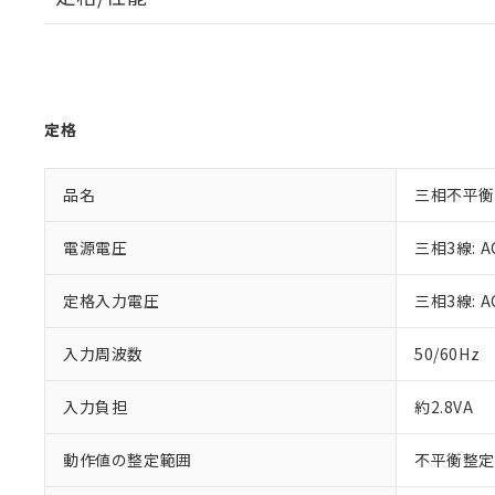
定格
品名
三相不平衡
電源電圧
三相3線: A
定格入力電圧
三相3線: A
入力周波数
50/60Hz
入力負担
約2.8VA
動作値の整定範囲
不平衡整定置