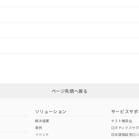
ードすることができます。
情報更新：
ログイン/会員登録
CCC認証
電波法
みください。
Yes
N/A
非含有証明書
※3
ページ先頭へ戻る
ダウンロードはこちら
型式承認
NK型式承認
ABS型式承認
韓国
（日本
（アメリカ
ソリューション
サービスサポ
舶規格）
船舶規格）
船舶規格）
解決提案
テスト機貸出
事例
ロボティクスサ
No
No
イベント
日本語相談窓口