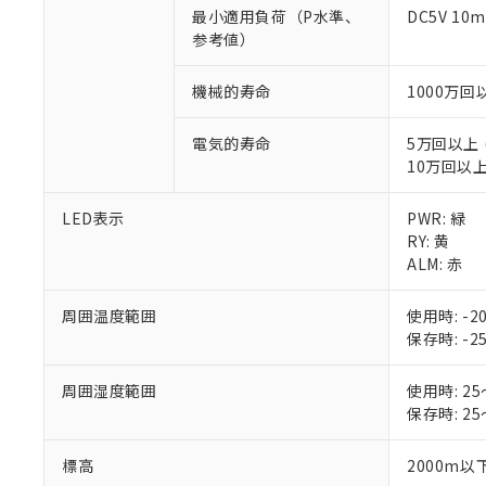
調査・確認中：EU
ご利用条件
最小適用負荷（P水準、
DC5V 10
非該当品：ライセ
参考値）
※1 中国RoHS
仕入先様の事情に
があります。
以下の条件をお読
「○」：最大均質
機械的寿命
1000万回
「×」：最大均質
本サービスは
当社は、これ
*EU RoHS指令（10物
「－」：未確認で
鉛(Pb) 1000ppm以下、
くものです。
う）を輸出ま
電気的寿命
5万回以上 (
記
説明
六価クロム(Cr(Ⅵ)) 1
当社制御機器
などの必要な
10万回以上 
フタル酸ビス(2-エチルヘ
号
*中国RoHS10物質の基準値 
ル（DBP） 1000ppm
在庫状況およ
当社は規制貨
Pb(鉛) :1000ppm、 Hg
但し、RoHS指令で産
のであり、閲
ます。
Cr(Ⅵ)(六価クロム) : 
フタル酸エステル類の４
LED表示
PWR: 緑
○
一定数以
DBP(フタル酸ジブチル) :
い。
当社は貴社製
RY: 黄
DEHP(フタル酸ビス(2-エ
正式な納期状
置等に一切使
ALM: 赤
当社販売員に
※2 対応予定月
△
一定数に
当社は、貴社
オムロン制御
また当社は、
※2 環境保護使
周囲温度範囲
使用時: 
在庫状況およ
部品在庫の切り替
たしません。
－
在庫なし
保存時: 
す。
「ｅ」：有害物質
機器販売
マイパーツ機
「10」：通常の
ている必要が
周囲湿度範囲
使用時: 
味します。
空
受注生産
お客様が当ウ
保存時: 
※3 非含有証明
「－」：未確認で
白
が、当社の製
さい。
下記の非含有証明
標高
2000m以
※当社の共同