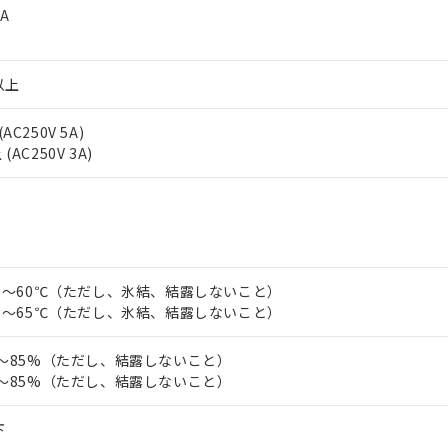
 RoHS指令（10物質）の非含有の対応状況を調査中または確認中の
mA
ンス料など無形物で、有害物質有無と関係のない商品です。
○×表
より、非含有部品としていたものが、含有品と判明した場合などやむ
みいただき、同意のうえご利用ください。
材料含有率が中国RoHSの基準値以下であることを示します。
以上
材料含有率が中国RoHSの基準値を超えていることを示します。
、当社制御機器事業取扱商品の当社在庫状況および標準価格(税抜)
ら貴社製品のうち、外国為替および外国貿易法に定める商品（以下｢
質）：
す。当社販売部門へお問い合わせください。
 水銀(Hg) 1000ppm以下、 カドミウム(Cd) 100ppm以下、
たは国外への提供する場合は、日本国政府の輸出許可(または役務取
AC250V 5A)
000ppm以下、ポリ臭化ビフェニル類(PBB) 1000ppm以下、ポリ臭化ジフェニルエーテル類(P
事業取扱商品の中には、本サービスの対象外となる商品もあること
手続きをとります。
(AC250V 3A)
キシル) (DEHP)(別名：DOP) 1000ppm以下、フタル酸ブチルベンジル（BBP） 100
(GB/T26572)：
以下、フタル酸ジイソブチル (DIBP) 1000ppm以下
び標準価格照会結果は、記載している更新日時点での社内データに
物を破棄する場合は、完全に破砕するなど、違法に輸出されないよ
(水銀) : 1000ppm、 Cd(カドミウム) : 100ppm、
業用監視および制御機器に対する適用除外項目は除く。
覧された時点での実際の在庫および標準価格とは異なる場合がある
1000ppm、 PBBs(ポリ臭化ビフェニル類) : 1000ppm、 PBDEs(ポリ臭化ジフェニルエーテル類
物質については閾値を超える意図的な使用がないことを確認しています。
上の在庫あり
 1000ppm、 DIBP(フタル酸ジイソブチル) : 1000ppm、 BBP(フタル酸ブチルベンジル) :
品を、核兵器、ミサイル、化学兵器、生物兵器またはその他武器並
チルヘキシル)) : 1000ppm
況および標準価格はお客様のお取引先、またはお客様担当のオムロ
用いたしません。
ご相談ください。
は満たないが在庫あり
製品を第三者に販売する場合は、上記1、2および3の内容を当該第
機器販売店や当社販売拠点は「
販売ネットワーク
」をご確認くだ
販売先および販売に係わる関係者が違法に輸出するおそれがある場
用期限
-20～60℃（ただし、氷結、結露しないこと）
び標準価格結果を当社の事前の承諾なく第三者に漏洩または開示し
え状況などにより、予定月が前後することがあります。
(最新の在庫状況については、お客様のお取引先、またはお客様担当
-25～65℃（ただし、氷結、結露しないこと）
（10物質）のすべてが基準値以下であることを示します。
店・当社販売員にご確認ください)
能（部品リスト作成サービス）をご利用いただくには、I-Webメン
使用状況下において有害物質が外部に漏えいし、環境に深刻な影響を
あります。
25～85%（ただし、結露しないこと）
機種、また在庫状況の情報を公開していない機種
ェブサイト上で当社にご登録された部品リストについて、当社およ
25～85%（ただし、結露しないこと）
書ダウンロード
す。当社販売部門へお問い合わせください。
品・サービスに関するお客様との取引・商談に必要な範囲で利用す
合意する
キャンセル
書をダウンロードすることができます。
下
利用者とは、
"個人情報の共同利用に関して"
の「1.共同利用者の