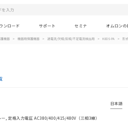
ウンロード
サポート
セミナ
オムロンの
保護機器
>
機器用保護機器
>
過電流/欠相/反相/不足電流検出用
>
K8DS-PA
>
形
覧
日本語
 定格入力電圧 AC380/400/415/480V（三相3線）