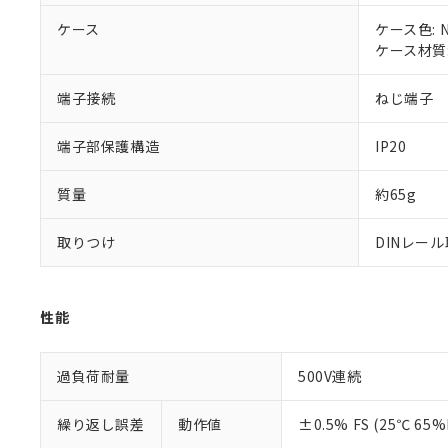
いる法人を指
EU RoHS指令（
ケース
ケース色: N
51物質の非含有証
ケース材質: 
※本証明書は発行
また、RoHS指
端子接続
ねじ端子
混在することから
既に当社にて対応
り割愛しておりま
端子部保護構造
IP20
質量
約65g
取りつけ
DINレー
性能
過負荷耐量
500V連続
繰り返し誤差
動作値
±0.5% FS (25℃ 