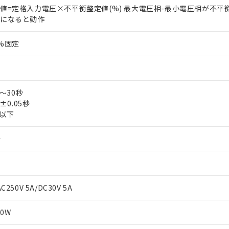
値=定格入力電圧×不平衡整定値(%) 最大電圧相-最小電圧相が不平
差になると動作
%固定
1～30秒
秒±0.05秒
秒以下
秒
250V 5A/DC30V 5A
 RoHS指令（10物質）の非含有に対応した製品が提供可能な商品です
oHS指令（10物質）の非含有に対応した製品に切り替える予定のある
50W
 RoHS指令（10物質）の非含有に非対応の商品で、対応品を出す予