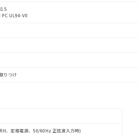
します。
10物質）の非含有証明書
1.5
明書（当社基準）
PC UL94-V0
日時点で非含有を証明するもので、過去に遡って非含有を証明するも
令のフタル酸エステル類４物質の対応では、対応完了までの期間は出
備考欄に対応日を記載しておりました。
品への在庫切替を完了していることから、特段のことがない限り、20
す。
ル取りつけ
65%RH、定格電源、50/60Hz 正弦波入力時)