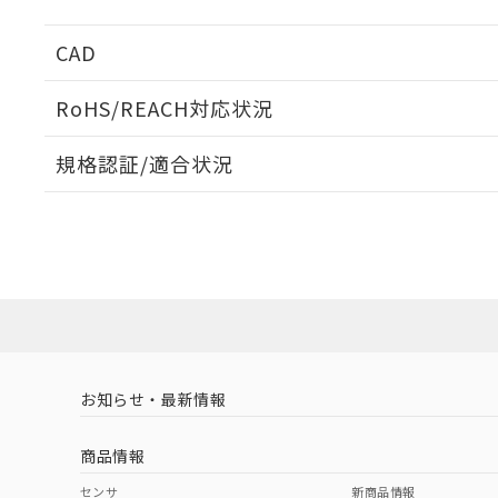
CAD
ログイン/会員登録いただくと、CADデータをダウンロ
RoHS/REACH対応状況
規格認証/適合状況
EU RoHS
注意事項・凡例
UL認証
CSA認証
CEマーキング
ダウンロードデータをご利用いただく前に、以下を必ずお読
Yes
Yes
Yes
対応状況
対応予定月
※1
※2
ソフトウェアの使用条件
対応済み
LR型式承認
DNV型式承認
BV型式承認
KR
（イギリス
（ノルウェー
（フランス
（
お知らせ・最新情報
中国 RoHS
注意事項・凡例
船舶規格）
船舶規格）
船舶規格）
船
商品情報
No
No
No
No
中国 RoHS表
※1 ※2
センサ
新商品情報