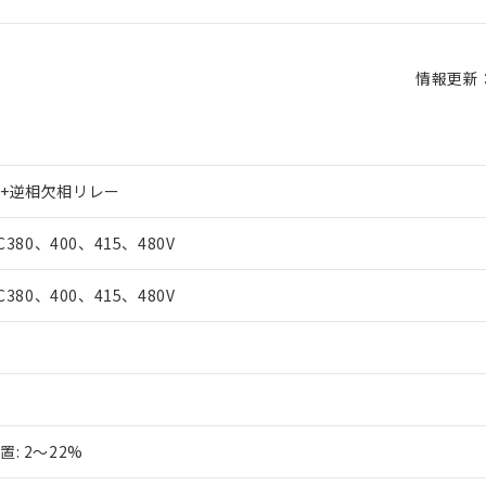
情報更新：2
+逆相欠相リレー
C380、400、415、480V
C380、400、415、480V
: 2～22%