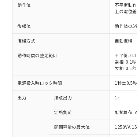
動作値
不平衡動作
上の電位
復帰値
動作値の5
復帰方式
自動復帰
動作時間の整定範囲
不平衡: 0.
逆相: 0.1
欠相: 0.1
電源投入時ロック時間
1秒±0.5
出力
接点出力
1c
※1 対応状況
定格負荷
抵抗負荷: AC
対応済み：EU
対応予定：EU R
開閉容量の最大値
1250VA 1
対応予定なし：EU