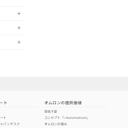
2026/7/29
ート
オムロンの提供価値
目指す姿
ポート
コンセプト「i-Automation!」
ジャパンデスク
オムロンの強み