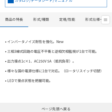
カタログ/データシート/マニュアル
商品の特長
形式/種類
定格/性能
形式仕様一覧
• インバータノイズ耐性を強化。New
• 三相3線式回路の電圧不平衡と逆相欠相監視が1台で可能。
• 出力接点1c×1、AC250V 5A（抵抗負荷）。
• 様々な国の電源仕様に1台で対応。（ロータリスイッチ切替）
• LEDで接点状態を把握可能。
ページ先頭へ戻る