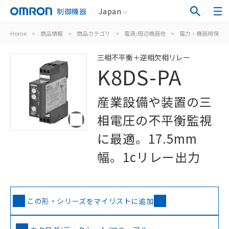
制御機器
Japan
Home
>
商品情報
>
商品カテゴリ
>
電源/周辺機器他
>
電力・機器用保護
三相不平衡＋逆相欠相リレー
K8DS-PA
産業設備や装置の三
相電圧の不平衡監視
に最適。17.5mm
幅。1cリレー出力
この形・シリーズをマイリストに追加