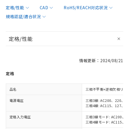
定格/性能
CAD
RoHS/REACH対応状況
規格認証/適合状況
定格/性能
情報更新：2024/08/21
定格
品名
三相不平衡+逆相欠相リレ
電源電圧
三相3線: AC200、220、23
三相4線: AC115、127、13
定格入力電圧
三相3線モード: AC200、22
三相4線モード: AC115、12