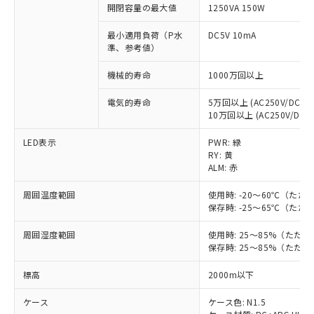
開閉容量の最大値
1250VA 150W
※1 対応状況
最小適用負荷（P水
DC5V 10mA
準、参考値）
対応済み：EU RoHS指令（10物質）の
非含有に対応した製品が提供可能な商品で
機械的寿命
1000万回以上
す。
対応予定：EU RoHS指令（10物質）の非含
電気的寿命
5万回以上 (AC250V/DC30V
ご利用条件
有に対応した製品に切り替える予定のある
10万回以上 (AC250V/DC30
商品です。
LED表示
PWR: 緑
対応予定なし：EU RoHS指令（10物質）の
以下の条件をお読みいただき、同意のうえ
RY: 黄
非含有に非対応の商品で、対応品を出す予
ALM: 赤
ご利用ください。
定はありません。
調査・確認中：EU RoHS指令（10物質）の
周囲温度範囲
使用時: -20～60℃（た
本サービスは、当社制御機器事業取扱
※1 中国RoHS○×表
非含有の対応状況を調査中または確認中の
保存時: -25～65℃（た
商品の当社在庫状況および標準価格
商品です。
(税抜)を提供させていただくもので
「○」：最大均質材料含有率が中国RoHSの
非該当品：ライセンス料など無形物で、有
周囲湿度範囲
使用時: 25～85%（ただ
す。
基準値以下であることを示します。
害物質有無と関係のない商品です。
保存時: 25～85%（ただ
当社制御機器事業取扱商品の中には、
「×」：最大均質材料含有率が中国RoHSの
仕入先様の事情により、非含有部品として
本サービスの対象外となる商品もある
標高
基準値を超えていることを示します。
2000m以下
いたものが、含有品と判明した場合などや
当社は、これら貴社製品のうち、外国
ことをご了承ください。
「－」：未確認です。当社販売部門へお問
むを得ず変更することがあります。
為替および外国貿易法に定める商品
在庫状況および標準価格照会結果は、
ケース
ケース色: N1.5
い合わせください。
（以下｢規制貨物等」という）を輸出