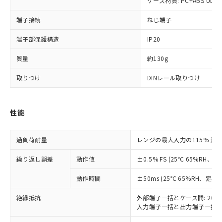
記載している更新日時点での社内デー
ケース材質: PC+ABS UL94
*EU RoHS指令（10物質）：
または国外への提供する場合は、日本
記
タに基づき作成されるものであり、閲
説明
鉛(Pb) 1000ppm以下、 水銀(Hg) 1000ppm以下、 カド
*中国RoHS10物質の基準値 (GB/T26572)：
国政府の輸出許可(または役務取引許
端子接続
ねじ端子
号
覧された時点での実際の在庫および標
ミウム(Cd) 100ppm以下、
Pb(鉛) :1000ppm、 Hg(水銀) : 1000ppm、 Cd(カドミウ
可)を取得するなどの必要な手続きを
六価クロム(Cr(Ⅵ)) 1000ppm以下、ポリ臭化ビフェニル
ム) : 100ppm、
準価格とは異なる場合があることをご
類(PBB) 1000ppm以下、ポリ臭化ジフェニルエーテル類
Cr(Ⅵ)(六価クロム) : 1000ppm、 PBBs(ポリ臭化ビフェ
とります。
端子部保護構造
IP20
了承ください。
(PBDE) 1000ppm以下、フタル酸ビス(2-エチルヘキシ
○
一定数以上の在庫あり
ニル類) : 1000ppm、 PBDEs(ポリ臭化ジフェニルエーテ
当社は規制貨物を破棄する場合は、完
ル) (DEHP)(別名：DOP) 1000ppm以下、フタル酸ブチ
正式な納期状況および標準価格はお客
ル類) : 1000ppm、
ルベンジル（BBP） 1000ppm以下、フタル酸ジブチル
質量
約130g
全に破砕するなど、違法に輸出されな
DBP(フタル酸ジブチル) : 1000ppm、 DIBP(フタル酸ジ
様のお取引先、またはお客様担当のオ
（DBP） 1000ppm以下、フタル酸ジイソブチル
イソブチル) : 1000ppm、 BBP(フタル酸ブチルベンジ
△
一定数には満たないが在庫あり
いよう必要な手段を講じます。
ムロン制御機器販売店・当社販売員に
(DIBP) 1000ppm以下
ル) : 1000ppm、
取りつけ
DINレール取りつけ
当社は貴社製品を、核兵器、ミサイ
但し、RoHS指令で産業用監視および制御機器に対する
DEHP(フタル酸ビス(2-エチルヘキシル)) : 1000ppm
ご相談ください。
適用除外項目は除く。
ル、化学兵器、生物兵器またはその他
－
在庫なし(最新の在庫状況につ
オムロン制御機器販売店や当社販売拠
フタル酸エステル類の４物質については閾値を超える意
武器並びにこれらの製造装置等に一切
いては、お客様のお取引先、ま
図的な使用がないことを確認しています。
点は「
販売ネットワーク
」をご確認
※2 環境保護使用期限
使用いたしません。
性能
たはお客様担当のオムロン制御
ください。
当社は、貴社製品を第三者に販売する
機器販売店・当社販売員にご確
在庫状況および標準価格結果を当社の
※2 対応予定月
「ｅ」：有害物質（10物質）のすべてが基
場合は、上記1、2および3の内容を当
認ください)
事前の承諾なく第三者に漏洩または開
過負荷耐量
レンジの最大入力の115% 連続
準値以下であることを示します。
該第三者に通知します。また当社は、
示しないようお願いします。
部品在庫の切り替え状況などにより、予定
「10」：通常の使用状況下において有害物
販売先および販売に係わる関係者が違
マイパーツ機能（部品リスト作成サー
空
受注生産機種、また在庫状況の
繰り返し誤差
動作値
±0.5% FS (25℃ 65%RH
月が前後することがあります。
質が外部に漏えいし、環境に深刻な影響を
法に輸出するおそれがある場合は、取
ビス）をご利用いただくには、I-Web
白
情報を公開していない機種
及ぼさない年数を意味します。
り引きをいたしません。
メンバーズにご登録されている必要が
動作時間
±50ms (25℃ 65%RH、定格
「－」：未確認です。当社販売部門へお問
あります。
い合わせください。
お客様が当ウェブサイト上で当社にご
絶縁抵抗
外部端子一括とケース間: 20M
※3 非含有証明書ダウンロード
入力端子一括と出力端子一括間:
登録された部品リストについて、当社
および当社の共同利用者が、当社の製