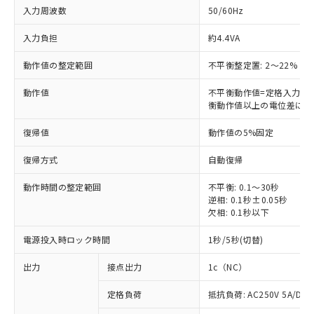
入力周波数
50/60Hz
入力負担
約4.4VA
動作値の整定範囲
不平衡整定置: 2～22%
動作値
不平衡動作値=定格入力電圧
衡動作値以上の電位差にな
復帰値
動作値の5%固定
復帰方式
自動復帰
動作時間の整定範囲
不平衡: 0.1～30秒
逆相: 0.1秒±0.05秒
欠相: 0.1秒以下
電源投入時ロック時間
1秒/5秒(切替)
出力
接点出力
1c（NC）
定格負荷
抵抗負荷: AC250V 5A/DC3