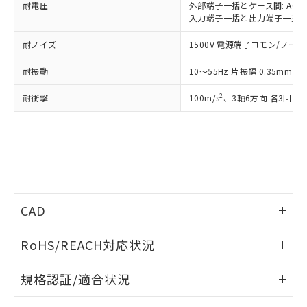
下記の非含有証明書をダウンロードするこ
耐電圧
外部端子一括とケース間: AC20
品・サービスに関するお客様との取
とができます。
入力端子一括と出力端子一括間: A
合意する
キャンセル
引・商談に必要な範囲で利用すること
をご了承ください。
耐ノイズ
1500V 電源端子コモン/ノーマル
EU RoHS指令（10物質）の非含有証明書
※当社の共同利用者とは、
"個人情報
51物質の非含有証明書（当社基準）
の共同利用に関して"
の「1.共同利
耐振動
10～55Hz 片振幅 0.35mm 
※本証明書は発行日時点で非含有を証明す
用者の範囲」に記載されている法人を
るもので、過去に遡って非含有を証明する
指します。
2
耐衝撃
100m/s
、3軸6方向 各3回
ものではありません。
また、RoHS指令のフタル酸エステル類４
物質の対応では、対応完了までの期間は出
荷製品に未対応品が混在することから備考
欄に対応日を記載しておりました。
既に当社にて対応品への在庫切替を完了
していることから、特段のことがない限
り、2022年1月12日より割愛しておりま
CAD
す。
ログイン/会員登録いただくと、CADデータをダウンロー
RoHS/REACH対応状況
ドすることができます。
情報更新：2026/7/29
規格認証/適合状況
ログイン/会員登録
EU RoHS
注意事項・凡例