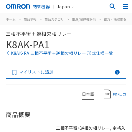
制御機器
Japan
ホーム
>
商品情報
>
商品カテゴリ
>
電源/周辺機器他
>
電力・機器用保護
三相不平衡＋逆相欠相リレー
K8AK-PA1
K8AK-PA 三相不平衡＋逆相欠相リレー 形式仕様一覧
マイリストに追加
日本語
PDF出力
商品概要
三相不平衡+逆相欠相リレー, 定格入