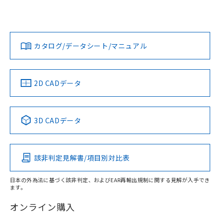
UL認証
CSA認証
CEマーキング
Yes
Yes
Yes
対応状況
対応予定月
※1
※2
ダウンロードデータをご利用いただく前に、以下を必ずお読
みください。
カタログ/データシート/マニュアル
対応済み
ソフトウェアの使用条件
LR型式承認
DNV型式承認
BV型式承認
KR型式承
（イギリス
（ノルウェー
（フランス
（韓国
船舶規格）
船舶規格）
船舶規格）
船舶規格
中国 RoHS
注意事項・凡例
2D CADデータ
No
No
No
No
中国 RoHS表
※1 ※2
3D CADデータ
この製品の規格認証/適合状況ページへ
Pb
Hg
Cd
Cr(VI)
その他の認証はこちらのページからご検索ください
該非判定見解書/項目別対比表
X
O
O
O
日本の外為法に基づく該非判定、およびEAR再輸出規制に関する見解が入手でき
ます。
"対応済み"や非含有の記載がされた商品であっても、流通
在庫等で未対応品が混在する可能性があります。
オンライン購入
非含有品が必要な際は、弊社営業部門もしくは販売店へお