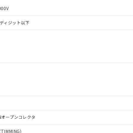
000V
±1ディジット以下
PNオープンコレクタ
 RoHS指令（10物質）の非含有に対応した製品が提供可能な商品です
IMMING)