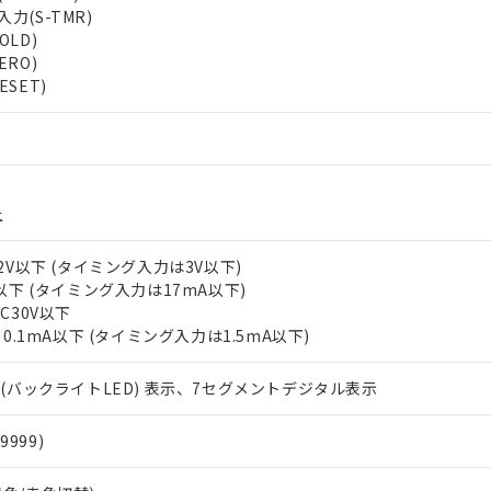
oHS指令（10物質）の非含有に対応した製品に切り替える予定のある
力(S-TMR)
 RoHS指令（10物質）の非含有に非対応の商品で、対応品を出す予
LD)
 RoHS指令（10物質）の非含有の対応状況を調査中または確認中の
RO)
ンス料など無形物で、有害物質有無と関係のない商品です。
SET)
○×表
より、非含有部品としていたものが、含有品と判明した場合などやむ
みいただき、同意のうえご利用ください。
材料含有率が中国RoHSの基準値以下であることを示します。
材料含有率が中国RoHSの基準値を超えていることを示します。
、当社制御機器事業取扱商品の当社在庫状況および標準価格(税抜)
ら貴社製品のうち、外国為替および外国貿易法に定める商品（以下｢
質）：
す。当社販売部門へお問い合わせください。
 水銀(Hg) 1000ppm以下、 カドミウム(Cd) 100ppm以下、
たは国外への提供する場合は、日本国政府の輸出許可(または役務取
000ppm以下、ポリ臭化ビフェニル類(PBB) 1000ppm以下、ポリ臭化ジフェニルエーテル類(P
上
事業取扱商品の中には、本サービスの対象外となる商品もあること
手続きをとります。
キシル) (DEHP)(別名：DOP) 1000ppm以下、フタル酸ブチルベンジル（BBP） 100
(GB/T26572)：
以下、フタル酸ジイソブチル (DIBP) 1000ppm以下
び標準価格照会結果は、記載している更新日時点での社内データに
物を破棄する場合は、完全に破砕するなど、違法に輸出されないよ
(水銀) : 1000ppm、 Cd(カドミウム) : 100ppm、
業用監視および制御機器に対する適用除外項目は除く。
2V以下 (タイミング入力は3V以下)
覧された時点での実際の在庫および標準価格とは異なる場合がある
1000ppm、 PBBs(ポリ臭化ビフェニル類) : 1000ppm、 PBDEs(ポリ臭化ジフェニルエーテル類
物質については閾値を超える意図的な使用がないことを確認しています。
上の在庫あり
 1000ppm、 DIBP(フタル酸ジイソブチル) : 1000ppm、 BBP(フタル酸ブチルベンジル) :
A以下 (タイミング入力は17mA以下)
品を、核兵器、ミサイル、化学兵器、生物兵器またはその他武器並
チルヘキシル)) : 1000ppm
C30V以下
況および標準価格はお客様のお取引先、またはお客様担当のオムロ
用いたしません。
 0.1mA以下 (タイミング入力は1.5mA以下)
ご相談ください。
は満たないが在庫あり
製品を第三者に販売する場合は、上記1、2および3の内容を当該第
機器販売店や当社販売拠点は「
販売ネットワーク
」をご確認くだ
販売先および販売に係わる関係者が違法に輸出するおそれがある場
用期限
び標準価格結果を当社の事前の承諾なく第三者に漏洩または開示し
え状況などにより、予定月が前後することがあります。
 (バックライトLED) 表示、7セグメントデジタル表示
(最新の在庫状況については、お客様のお取引先、またはお客様担当
（10物質）のすべてが基準値以下であることを示します。
店・当社販売員にご確認ください)
能（部品リスト作成サービス）をご利用いただくには、I-Webメン
使用状況下において有害物質が外部に漏えいし、環境に深刻な影響を
9999)
あります。
機種、また在庫状況の情報を公開していない機種
ェブサイト上で当社にご登録された部品リストについて、当社およ
書ダウンロード
す。当社販売部門へお問い合わせください。