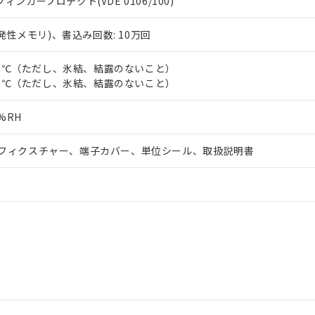
+ フィンガープロテクト(VDE 0106/100)
揮発性メモリ)、書込み回数: 10万回
～55℃（ただし、氷結、結露のないこと）
～65℃（ただし、氷結、結露のないこと）
%RH
フィクスチャー、端子カバー、単位シール、取扱説明書