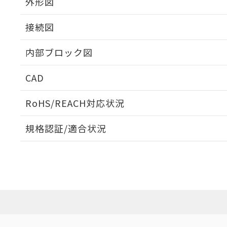
外形図
接続図
内部ブロック図
CAD
ログイン/会員登録いただくと、CADデータをダウンロ
RoHS/REACH対応状況
規格認証/適合状況
EU RoHS
注意事項・凡例
UL認証
CSA認証
CEマーキング
ダウンロードデータをご利用いただく前に、以下を必ずお読
Yes
Yes
Yes
対応状況
対応予定月
※1
※2
ソフトウェアの使用条件
対応済み
LR型式承認
DNV型式承認
BV型式承認
KR