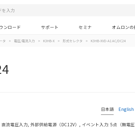
ウンロード
サポート
セミナ
オムロンの
ータ
>
電圧/電流入力
>
K3HB-X
>
形式セレクタ
>
K3HB-XVD-A1 AC/DC24
24
日本語
English
直流電圧入力, 外部供給電源（DC12V）, イベント入力: 5点（無電圧/