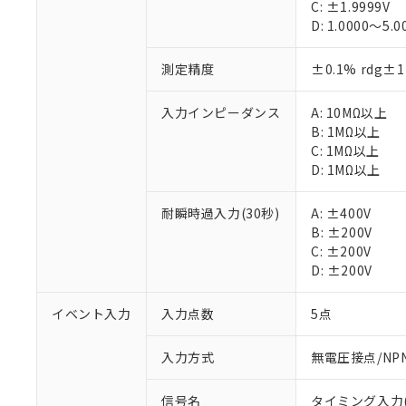
C: ±1.9999V
D: 1.0000～5.0
測定精度
±0.1% rdg
入力インピーダンス
A: 10MΩ以上
B: 1MΩ以上
C: 1MΩ以上
D: 1MΩ以上
耐瞬時過入力(30秒)
A: ±400V
B: ±200V
C: ±200V
D: ±200V
イベント入力
入力点数
5点
入力方式
無電圧接点/N
※1 対応状況
対応済み：EU
信号名
タイミング入力(T