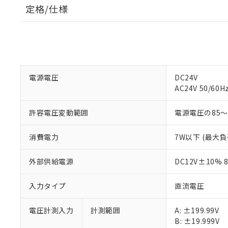
定格/仕様
電源電圧
DC24V
AC24V 50/60H
許容電圧変動範囲
電源電圧の85～
消費電力
7W以下 (最大負
外部供給電源
DC12V±10% 
入力タイプ
直流電圧
電圧計測入力
計測範囲
A: ±199.99V
B: ±19.999V