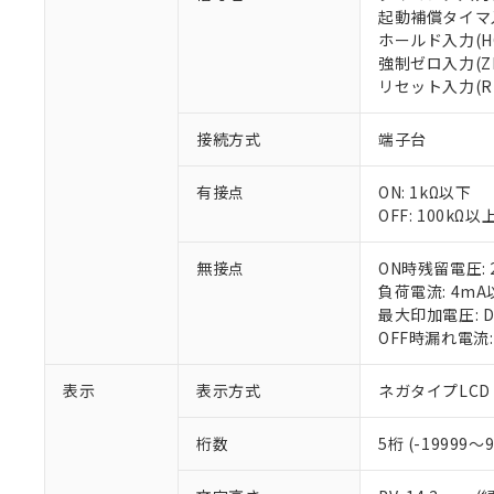
対応予定：EU R
起動補償タイマ入
対応予定なし：EU
ホールド入力(HO
調査・確認中：EU
強制ゼロ入力(ZE
ご利用条件
非該当品：ライセ
リセット入力(RE
※1 中国RoHS
仕入先様の事情に
があります。
以下の条件をお読
接続方式
端子台
「○」：最大均質
「×」：最大均質
本サービスは
当社は、これ
*EU RoHS指令（10物
有接点
ON: 1kΩ以下
「－」：未確認で
鉛(Pb) 1000ppm以下、
くものです。
う）を輸出ま
記
説明
六価クロム(Cr(Ⅵ)) 1
OFF: 100kΩ以
当社制御機器
などの必要な
フタル酸ビス(2-エチルヘ
号
*中国RoHS10物質の基準値 
ル（DBP） 1000ppm
在庫状況およ
当社は規制貨
Pb(鉛) :1000ppm、 Hg
但し、RoHS指令で産
無接点
ON時残留電圧: 
のであり、閲
ます。
Cr(Ⅵ)(六価クロム) : 
フタル酸エステル類の４
○
一定数以
DBP(フタル酸ジブチル) :
負荷電流: 4m
い。
当社は貴社製
DEHP(フタル酸ビス(2-エ
最大印加電圧: D
正式な納期状
置等に一切使
OFF時漏れ電流:
当社販売員に
※2 対応予定月
△
一定数に
当社は、貴社
オムロン制御
また当社は、
※2 環境保護使
在庫状況およ
部品在庫の切り替
たしません。
表示
表示方式
ネガタイプLCD
－
在庫なし
す。
「ｅ」：有害物質
機器販売
マイパーツ機
「10」：通常の
桁数
5桁 (-19999～9
ている必要が
味します。
空
受注生産
お客様が当ウ
※3 非含有証明
「－」：未確認で
白