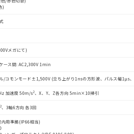
 (緑色/赤色切替)
品・サービスに関するお客様との取引・商談に必要な範囲で利用す
合意する
キャンセル
色)
書をダウンロードすることができます。
利用者とは、
"個人情報の共同利用に関して"
の「1.共同利用者の
します。
式
10物質）の非含有証明書
明書（当社基準）
日時点で非含有を証明するもので、過去に遡って非含有を証明するも
令のフタル酸エステル類４物質の対応では、対応完了までの期間は出
備考欄に対応日を記載しておりました。
500Vメガにて)
品への在庫切替を完了していることから、特段のことがない限り、20
す。
ス間: AC2,300V 1min
/コモンモード±1,500V (立ち上がり1nsの方形波、パルス幅1µs、1
2
Hz 加速度 50m/s
、X、Y、Z各方向 5min×10掃引
2
、3軸6方向 各3回
屋内用準拠(IP66相当)
0