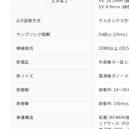
文字高さ
PV: 14.2mm
が、当社の製
SV: 4.9mm (緑
さい。
下記の非含有証明
※当社の共同
いる法人を指
A/D変換方式
デルタシグマ方
EU RoHS指令（
51物質の非含有証
※本証明書は発行
サンプリング周期
50回/s (20ms)
また、RoHS指
混在することから
絶縁抵抗
20MΩ以上 (DC
既に当社にて対応
り割愛しておりま
耐電圧
外部端子一括とケー
耐ノイズ
電源端子ノーマル
耐振動
誤動作: 10～55
耐衝撃
誤動作: 150m/s
保護構造
前面: NEMA4X
リアケース: IP2