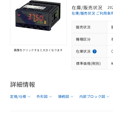
在庫/販売状況
20
在庫/販売状況 ご利用条
販売状況
機種区分
画像をクリックすると大きくなります
在庫状況
標準価格(税別)
詳細情報
定格/仕様
外形図
接続図
内部ブロック図