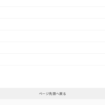
情報更新：2
情報更新：2
情報更新：2
ードすることができます。
ログイン/会員登録
CCC認証
電波法
みください。
N/A
N/A
非含有証明書
※3
ページ先頭へ戻る
ダウンロードはこちら
型式承認
NK型式承認
ABS型式承認