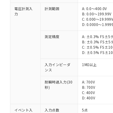
電圧計測入
計測範囲
A: 0.0～400.0V
力
B: 0.00～199.99V
C: 0.000～19.999
D: 0.0000～1.999
測定精度
A: ±0.3% FS
B: ±0.3% FS
C: ±0.5% FS
D: ±0.5% FS
入力インピーダ
1MΩ以上
ンス
耐瞬時過入力(30
A: 700V
秒)
B: 700V
C: 400V
D: 400V
イベント入
入力点数
5点