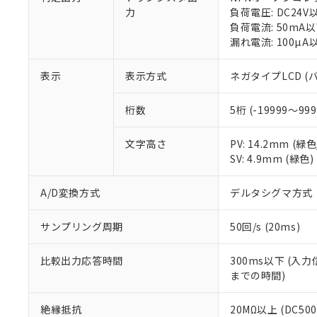
○
一定数以
DBP(フタル酸ジブチル) :
い。
当社は貴社製
力
負荷電圧: DC24V
DEHP(フタル酸ビス(2-エ
正式な納期状
置等に一切使
負荷電流: 50mA
当社販売員に
※2 対応予定月
△
一定数に
当社は、貴社
漏れ電流: 100µA
オムロン制御
また当社は、
※2 環境保護使
在庫状況およ
部品在庫の切り替
たしません。
－
在庫なし
表示
表示方式
ネガタイプLCD 
す。
「ｅ」：有害物質
機器販売
マイパーツ機
「10」：通常の
桁数
5桁 (-19999～999
ている必要が
味します。
空
受注生産
お客様が当ウ
※3 非含有証明
「－」：未確認で
白
が、当社の製
文字高さ
PV: 14.2mm (
さい。
SV: 4.9mm (緑色)
下記の非含有証明
※当社の共同
いる法人を指
EU RoHS指令（
A/D変換方式
デルタシグマ方式
51物質の非含有証
※本証明書は発行
サンプリング周期
50回/s (20ms)
また、RoHS指
混在することから
比較出力応答時間
300ms以下 (
既に当社にて対応
までの時間)
り割愛しておりま
絶縁抵抗
20MΩ以上 (DC5