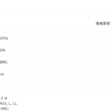
情報更新：2
60Hz
0%
荷時)
mA
ジスタ
SS, L, LL
485)