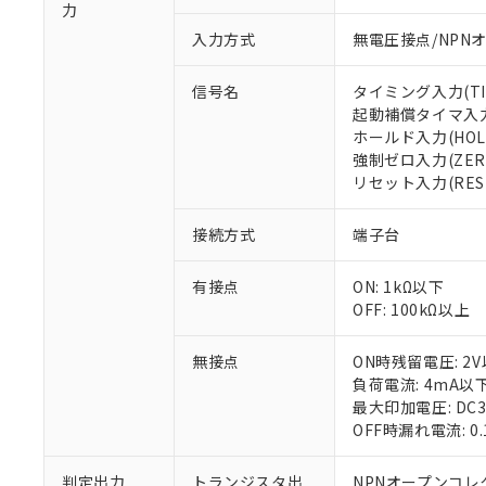
力
入力方式
無電圧接点/NPN
信号名
タイミング入力(TIM
起動補償タイマ入力(
ホールド入力(HOL
※1 対応状況
強制ゼロ入力(ZER
リセット入力(RES
対応済み：EU
対応予定：EU R
接続方式
端子台
対応予定なし：EU
調査・確認中：EU
ご利用条件
有接点
ON: 1kΩ以下
非該当品：ライセ
※1 中国RoHS
OFF: 100kΩ以上
仕入先様の事情に
があります。
以下の条件をお読
「○」：最大均質
無接点
ON時残留電圧: 2
「×」：最大均質
負荷電流: 4mA以
本サービスは
当社は、これ
*EU RoHS指令（10物
「－」：未確認で
鉛(Pb) 1000ppm以下、
最大印加電圧: DC
くものです。
う）を輸出ま
記
説明
六価クロム(Cr(Ⅵ)) 1
OFF時漏れ電流: 0
当社制御機器
などの必要な
フタル酸ビス(2-エチルヘ
号
*中国RoHS10物質の基準値 
ル（DBP） 1000ppm
在庫状況およ
当社は規制貨
Pb(鉛) :1000ppm、 Hg
但し、RoHS指令で産
のであり、閲
ます。
判定出力
トランジスタ出
Cr(Ⅵ)(六価クロム) : 
NPNオープンコレ
フタル酸エステル類の４