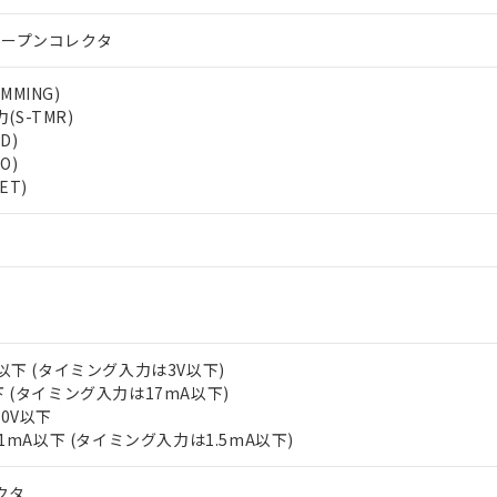
オープンコレクタ
MING)
S-TMR)
D)
O)
ET)
 RoHS指令（10物質）の非含有に対応した製品が提供可能な商品です
oHS指令（10物質）の非含有に対応した製品に切り替える予定のある
 RoHS指令（10物質）の非含有に非対応の商品で、対応品を出す予
 RoHS指令（10物質）の非含有の対応状況を調査中または確認中の
ンス料など無形物で、有害物質有無と関係のない商品です。
○×表
より、非含有部品としていたものが、含有品と判明した場合などやむ
みいただき、同意のうえご利用ください。
材料含有率が中国RoHSの基準値以下であることを示します。
V以下 (タイミング入力は3V以下)
材料含有率が中国RoHSの基準値を超えていることを示します。
下 (タイミング入力は17mA以下)
、当社制御機器事業取扱商品の当社在庫状況および標準価格(税抜)
ら貴社製品のうち、外国為替および外国貿易法に定める商品（以下｢
質）：
す。当社販売部門へお問い合わせください。
 水銀(Hg) 1000ppm以下、 カドミウム(Cd) 100ppm以下、
30V以下
たは国外への提供する場合は、日本国政府の輸出許可(または役務取
000ppm以下、ポリ臭化ビフェニル類(PBB) 1000ppm以下、ポリ臭化ジフェニルエーテル類(P
.1mA以下 (タイミング入力は1.5mA以下)
事業取扱商品の中には、本サービスの対象外となる商品もあること
手続きをとります。
キシル) (DEHP)(別名：DOP) 1000ppm以下、フタル酸ブチルベンジル（BBP） 100
(GB/T26572)：
以下、フタル酸ジイソブチル (DIBP) 1000ppm以下
び標準価格照会結果は、記載している更新日時点での社内データに
物を破棄する場合は、完全に破砕するなど、違法に輸出されないよ
(水銀) : 1000ppm、 Cd(カドミウム) : 100ppm、
業用監視および制御機器に対する適用除外項目は除く。
覧された時点での実際の在庫および標準価格とは異なる場合がある
1000ppm、 PBBs(ポリ臭化ビフェニル類) : 1000ppm、 PBDEs(ポリ臭化ジフェニルエーテル類
クタ
物質については閾値を超える意図的な使用がないことを確認しています。