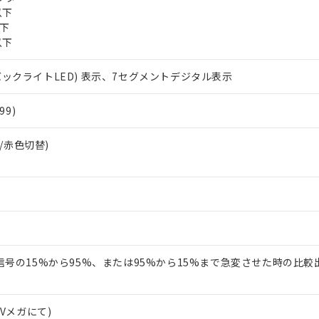
上の在庫あり
 1000ppm、 DIBP(フタル酸ジイソブチル) : 1000ppm、 BBP(フタル酸ブチルベンジル) :
品を、核兵器、ミサイル、化学兵器、生物兵器またはその他武器並
以下
チルヘキシル)) : 1000ppm
況および標準価格はお客様のお取引先、またはお客様担当のオムロ
用いたしません。
以下
ご相談ください。
は満たないが在庫あり
製品を第三者に販売する場合は、上記1、2および3の内容を当該第
以下
機器販売店や当社販売拠点は「
販売ネットワーク
」をご確認くだ
販売先および販売に係わる関係者が違法に輸出するおそれがある場
用期限
び標準価格結果を当社の事前の承諾なく第三者に漏洩または開示し
え状況などにより、予定月が前後することがあります。
(最新の在庫状況については、お客様のお取引先、またはお客様担当
(バックライトLED) 表示、7セグメントデジタル表示
（10物質）のすべてが基準値以下であることを示します。
店・当社販売員にご確認ください)
能（部品リスト作成サービス）をご利用いただくには、I-Webメン
使用状況下において有害物質が外部に漏えいし、環境に深刻な影響を
99)
あります。
機種、また在庫状況の情報を公開していない機種
ェブサイト上で当社にご登録された部品リストについて、当社およ
書ダウンロード
す。当社販売部門へお問い合わせください。
品・サービスに関するお客様との取引・商談に必要な範囲で利用す
緑色/赤色切替)
合意する
キャンセル
書をダウンロードすることができます。
利用者とは、
"個人情報の共同利用に関して"
の「1.共同利用者の
します。
10物質）の非含有証明書
明書（当社基準）
日時点で非含有を証明するもので、過去に遡って非含有を証明するも
令のフタル酸エステル類４物質の対応では、対応完了までの期間は出
備考欄に対応日を記載しておりました。
入力信号の15%から95%、または95%から15%まで急変させた時の比
品への在庫切替を完了していることから、特段のことがない限り、20
す。
00Vメガにて)