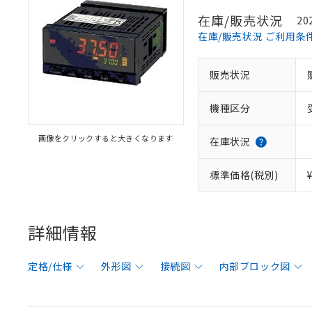
在庫/販売状況
20
在庫/販売状況 ご利用条
販売状況
機種区分
画像をクリックすると大きくなります
在庫状況
標準価格(税別)
詳細情報
定格/仕様
外形図
接続図
内部ブロック図