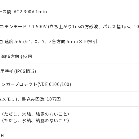
: AC2,300V 1min
モンモード±1,500V (立ち上がり1nsの方形波、パルス幅1µs、100
2
 加速度 50m/s
、X、Y、Z各方向 5min×10掃引
3軸6方向 各3回
内用準拠(IP66相当)
フィンガープロテクト(VDE 0106/100)
発性メモリ)、書込み回数: 10万回
55℃（ただし、氷結、結露のないこと）
65℃（ただし、氷結、結露のないこと）
RH