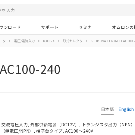
ウンロード
サポート
セミナ
オムロンの
ータ
>
電圧/電流入力
>
K3HB-X
>
形式セレクタ
>
K3HB-XVA-FLK3AT11 AC100-
AC100-240
日本語
English
交流電圧入力, 外部供給電源（DC12V）, トランジスタ出力（NPN）,
点（無電圧/NPN）, 端子台タイプ, AC100～240V