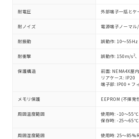
耐電圧
外部端子一括とケース間
耐ノイズ
電源端子ノーマル/コ
耐振動
誤動作: 10～55Hz
2
耐衝撃
誤動作: 150m/s
、
保護構造
前面: NEMA4X屋
リアケース: IP20
端子部: IP00 + 
メモリ保護
EEPROM (不揮
周囲温度範囲
使用時: -10～
保存時: -25～
周囲湿度範囲
使用時: 25～85%