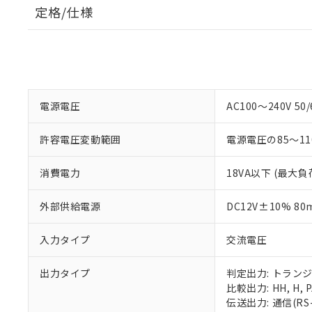
定格/仕様
電源電圧
AC100～240V 50/
許容電圧変動範囲
電源電圧の85～11
消費電力
18VA以下 (最大負
外部供給電源
DC12V±10% 80
入力タイプ
交流電圧
出力タイプ
判定出力: トラン
比較出力: HH, H, PA
伝送出力: 通信(RS-