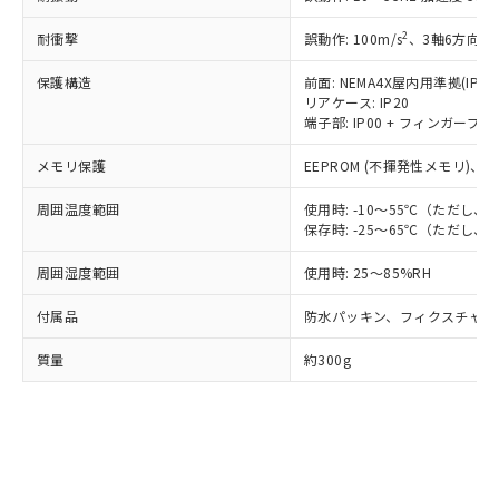
準値以下であることを示します。
該第三者に通知します。また当社は、
示しないようお願いします。
部品在庫の切り替え状況などにより、予定
「10」：通常の使用状況下において有害物
販売先および販売に係わる関係者が違
マイパーツ機能（部品リスト作成サー
空
受注生産機種、また在庫状況の
2
耐衝撃
誤動作: 100m/s
、3軸6方向 各
月が前後することがあります。
質が外部に漏えいし、環境に深刻な影響を
法に輸出するおそれがある場合は、取
ビス）をご利用いただくには、I-Web
白
情報を公開していない機種
及ぼさない年数を意味します。
り引きをいたしません。
メンバーズにご登録されている必要が
保護構造
前面: NEMA4X屋内用準拠(IP66
「－」：未確認です。当社販売部門へお問
リアケース: IP20
あります。
い合わせください。
端子部: IP00 + フィンガープロテ
お客様が当ウェブサイト上で当社にご
※3 非含有証明書ダウンロード
登録された部品リストについて、当社
メモリ保護
EEPROM (不揮発性メモリ)、書
および当社の共同利用者が、当社の製
下記の非含有証明書をダウンロードするこ
品・サービスに関するお客様との取
周囲温度範囲
使用時: -10～55℃（ただし
とができます。
合意する
キャンセル
引・商談に必要な範囲で利用すること
保存時: -25～65℃（ただし
をご了承ください。
EU RoHS指令（10物質）の非含有証明書
※当社の共同利用者とは、
"個人情報
周囲湿度範囲
使用時: 25～85%RH
51物質の非含有証明書（当社基準）
の共同利用に関して"
の「1.共同利
※本証明書は発行日時点で非含有を証明す
用者の範囲」に記載されている法人を
付属品
防水パッキン、フィクスチャー
るもので、過去に遡って非含有を証明する
指します。
ものではありません。
質量
約300g
また、RoHS指令のフタル酸エステル類４
物質の対応では、対応完了までの期間は出
荷製品に未対応品が混在することから備考
欄に対応日を記載しておりました。
既に当社にて対応品への在庫切替を完了
していることから、特段のことがない限