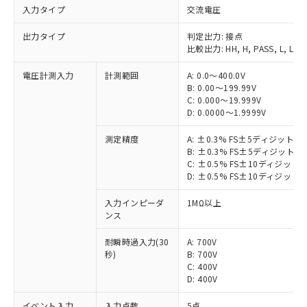
入力タイプ
交流電圧
出力タイプ
判定出力: 接点
比較出力: HH, H, PASS, L, LL
電圧計測入力
計測範囲
A: 0.0～400.0V
B: 0.00～199.99V
C: 0.000～19.999V
D: 0.0000～1.9999V
測定精度
A: ±0.3% FS±5ディジット以
B: ±0.3% FS±5ディジット以
C: ±0.5% FS±10ディジット
D: ±0.5% FS±10ディジット
入力インピーダ
1MΩ以上
ンス
耐瞬時過入力(30
A: 700V
秒)
B: 700V
C: 400V
D: 400V
イベント入力
入力点数
5点