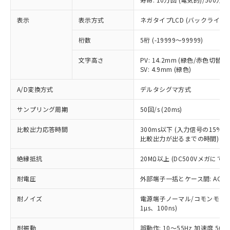
※1 中国RoHS○×表
非含有の対応状況を調査中または確認中の
商品の当社在庫状況および標準価格
商品です。
(税抜)を提供させていただくもので
表示
表示方式
ネガタイプLCD (バックライト
「○」：最大均質材料含有率が中国RoHSの
非該当品：ライセンス料など無形物で、有
す。
基準値以下であることを示します。
害物質有無と関係のない商品です。
桁数
5桁 (-19999～99999)
当社制御機器事業取扱商品の中には、
「×」：最大均質材料含有率が中国RoHSの
仕入先様の事情により、非含有部品として
本サービスの対象外となる商品もある
基準値を超えていることを示します。
いたものが、含有品と判明した場合などや
当社は、これら貴社製品のうち、外国
文字高さ
PV: 14.2mm (緑色/赤色切替)
ことをご了承ください。
「－」：未確認です。当社販売部門へお問
むを得ず変更することがあります。
SV: 4.9mm (緑色)
為替および外国貿易法に定める商品
在庫状況および標準価格照会結果は、
い合わせください。
（以下｢規制貨物等」という）を輸出
記載している更新日時点での社内デー
A/D変換方式
デルタシグマ方式
*EU RoHS指令（10物質）：
または国外への提供する場合は、日本
記
タに基づき作成されるものであり、閲
説明
鉛(Pb) 1000ppm以下、 水銀(Hg) 1000ppm以下、 カド
*中国RoHS10物質の基準値 (GB/T26572)：
国政府の輸出許可(または役務取引許
号
覧された時点での実際の在庫および標
ミウム(Cd) 100ppm以下、
Pb(鉛) :1000ppm、 Hg(水銀) : 1000ppm、 Cd(カドミウ
サンプリング周期
50回/s (20ms)
可)を取得するなどの必要な手続きを
六価クロム(Cr(Ⅵ)) 1000ppm以下、ポリ臭化ビフェニル
ム) : 100ppm、
準価格とは異なる場合があることをご
類(PBB) 1000ppm以下、ポリ臭化ジフェニルエーテル類
Cr(Ⅵ)(六価クロム) : 1000ppm、 PBBs(ポリ臭化ビフェ
とります。
了承ください。
比較出力応答時間
(PBDE) 1000ppm以下、フタル酸ビス(2-エチルヘキシ
300ms以下 (入力信号の15
○
一定数以上の在庫あり
ニル類) : 1000ppm、 PBDEs(ポリ臭化ジフェニルエーテ
当社は規制貨物を破棄する場合は、完
ル) (DEHP)(別名：DOP) 1000ppm以下、フタル酸ブチ
正式な納期状況および標準価格はお客
ル類) : 1000ppm、
比較出力が出るまでの時間)
ルベンジル（BBP） 1000ppm以下、フタル酸ジブチル
全に破砕するなど、違法に輸出されな
DBP(フタル酸ジブチル) : 1000ppm、 DIBP(フタル酸ジ
様のお取引先、またはお客様担当のオ
（DBP） 1000ppm以下、フタル酸ジイソブチル
イソブチル) : 1000ppm、 BBP(フタル酸ブチルベンジ
△
一定数には満たないが在庫あり
いよう必要な手段を講じます。
絶縁抵抗
20MΩ以上 (DC500Vメガにて)
ムロン制御機器販売店・当社販売員に
(DIBP) 1000ppm以下
ル) : 1000ppm、
当社は貴社製品を、核兵器、ミサイ
但し、RoHS指令で産業用監視および制御機器に対する
DEHP(フタル酸ビス(2-エチルヘキシル)) : 1000ppm
ご相談ください。
適用除外項目は除く。
ル、化学兵器、生物兵器またはその他
耐電圧
外部端子一括とケース間: AC2,30
－
在庫なし(最新の在庫状況につ
オムロン制御機器販売店や当社販売拠
フタル酸エステル類の４物質については閾値を超える意
武器並びにこれらの製造装置等に一切
いては、お客様のお取引先、ま
図的な使用がないことを確認しています。
点は「
販売ネットワーク
」をご確認
※2 環境保護使用期限
耐ノイズ
電源端子ノーマル/コモンモード±
使用いたしません。
たはお客様担当のオムロン制御
ください。
1µs、100ns)
当社は、貴社製品を第三者に販売する
機器販売店・当社販売員にご確
在庫状況および標準価格結果を当社の
※2 対応予定月
「ｅ」：有害物質（10物質）のすべてが基
場合は、上記1、2および3の内容を当
認ください)
事前の承諾なく第三者に漏洩または開
耐振動
誤動作: 10～55Hz 加速度 50m/