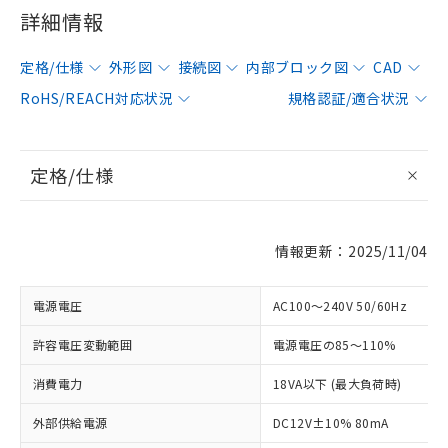
詳細情報
定格/仕様
外形図
接続図
内部ブロック図
CAD
RoHS/REACH対応状況
規格認証/適合状況
定格/仕様
情報更新：2025/11/04
電源電圧
AC100～240V 50/60Hz
許容電圧変動範囲
電源電圧の85～110%
消費電力
18VA以下 (最大負荷時)
外部供給電源
DC12V±10% 80mA