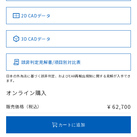
LR型式承認
DNV型式承認
BV型式承認
KR型式承
（イギリス
（ノルウェー
（フランス
（韓国
船舶規格）
船舶規格）
船舶規格）
船舶規格
中国 RoHS
注意事項・凡例
2D CADデータ
端子配置
No
No
No
No
中国 RoHS表
※1 ※2
3D CADデータ
この製品の規格認証/適合状況ページへ
Pb
Hg
Cd
Cr(VI)
その他の認証はこちらのページからご検索ください
該非判定見解書/項目別対比表
X
O
X
O
日本の外為法に基づく該非判定、およびEAR再輸出規制に関する見解が入手でき
ます。
"対応済み"や非含有の記載がされた商品であっても、流通
在庫等で未対応品が混在する可能性があります。
オンライン購入
非含有品が必要な際は、弊社営業部門もしくは販売店へお
問い合わせください。
¥ 62,700
販売価格（税込）
この製品のRoHS/REACH対応状況ページへ
カートに追加