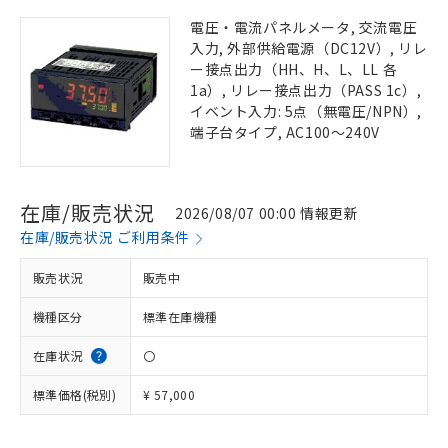
電圧・電流パネルメータ, 交流電圧
入力, 外部供給電源（DC12V）, リレ
ー接点出力（HH、H、L、LL 各
1a）, リレー接点出力（PASS 1c）,
イベント入力: 5点（無電圧/NPN）,
端子台タイプ, AC100～240V
在庫/販売状況
2026/08/07 00:00 情報更新
在庫/販売状況 ご利用条件
販売状況
販売中
機種区分
標準在庫機種
在庫状況
〇
標準価格(税別)
¥ 57,000