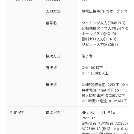
入力方式
無電圧接点/NPNオープンコレ
信号名
タイミング入力(TIMMING)
起動補償タイマ入力(S-TMR)
ホールド入力(HOLD)
強制ゼロ入力(ZERO)
リセット入力(RESET)
接続方式
端子台
※1 対応状況
有接点
ON: 1kΩ以下
OFF: 100kΩ以上
対応済み：EU RoHS指令（10物質）の
非含有に対応した製品が提供可能な商品で
無接点
ON時残留電圧: 2V以下 (タイ
す。
負荷電流: 4mA以下 (タイミン
対応予定：EU RoHS指令（10物質）の非含
最大印加電圧: DC30V以下
ご利用条件
有に対応した製品に切り替える予定のある
OFF時漏れ電流: 0.1mA以下 
商品です。
対応予定なし：EU RoHS指令（10物質）の
判定出力
接点出力
HH、H、L、LL 各1a
以下の条件をお読みいただき、同意のうえ
非含有に非対応の商品で、対応品を出す予
PASS 1c
ご利用ください。
定格負荷: 抵抗負荷: AC250V 5A 
定はありません。
AC250V 1A (閉路cosφ=0.4)/DC
調査・確認中：EU RoHS指令（10物質）の
本サービスは、当社制御機器事業取扱
寿命: 10万回 (電気的)/500万回