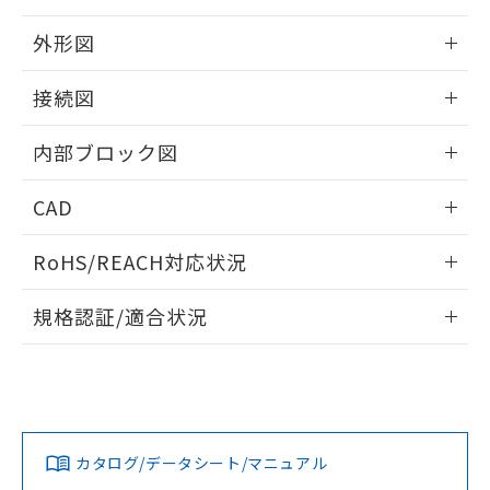
り、2022年1月12日より割愛しておりま
外形図
す。
情報更新：2025/11/04
接続図
情報更新：2025/11/04
内部ブロック図
情報更新：2025/11/04
CAD
ログイン/会員登録いただくと、CADデータをダウンロー
RoHS/REACH対応状況
ドすることができます。
情報更新：2026/7/29
規格認証/適合状況
ログイン/会員登録
EU RoHS
注意事項・凡例
UL認証
CSA認証
CEマーキング
Yes
Yes
Yes
対応状況
対応予定月
※1
※2
ダウンロードデータをご利用いただく前に、以下を必ずお読
みください。
カタログ/データシート/マニュアル
対応済み
ソフトウェアの使用条件