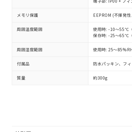
端子部: IP00 + フ
メモリ保護
EEPROM (不揮発
周囲温度範囲
使用時: -10～5
保存時: -25～6
周囲湿度範囲
使用時: 25～85%R
付属品
防水パッキン、フィ
質量
約300g