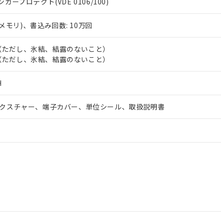
ィンガープロテクト(VDE 0106/100)
性メモリ)、書込み回数: 10万回
5℃（ただし、氷結、結露のないこと）
5℃（ただし、氷結、結露のないこと）
H
クスチャー、端子カバー、単位シール、取扱説明書