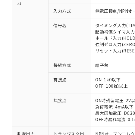
力
入力方式
無電圧接点/NPNオ
信号名
タイミング入力(TIM
起動補償タイマ入力(S
ホールド入力(HOLD
※1 対応状況
強制ゼロ入力(ZERO
リセット入力(RESE
対応済み：EU
対応予定：EU R
接続方式
端子台
対応予定なし：EU
調査・確認中：EU
ご利用条件
有接点
ON: 1kΩ以下
非該当品：ライセ
OFF: 100kΩ以上
※1 中国RoHS
仕入先様の事情に
があります。
以下の条件をお読
「○」：最大均質
無接点
ON時残留電圧: 2V
「×」：最大均質
負荷電流: 4mA以下
本サービスは
当社は、これ
*EU RoHS指令（10物
「－」：未確認で
鉛(Pb) 1000ppm以下、
最大印加電圧: DC3
くものです。
う）を輸出ま
記
説明
六価クロム(Cr(Ⅵ)) 1
OFF時漏れ電流: 0
当社制御機器
などの必要な
フタル酸ビス(2-エチルヘ
号
*中国RoHS10物質の基準値 
ル（DBP） 1000ppm
在庫状況およ
当社は規制貨
Pb(鉛) :1000ppm、 Hg
但し、RoHS指令で産
のであり、閲
ます。
判定出力
トランジスタ出
NPNオープンコレ
Cr(Ⅵ)(六価クロム) : 
フタル酸エステル類の４