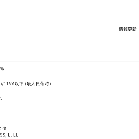
情報更新：2
0%
/11VA以下 (最大負荷時)
A
スタ
S, L, LL