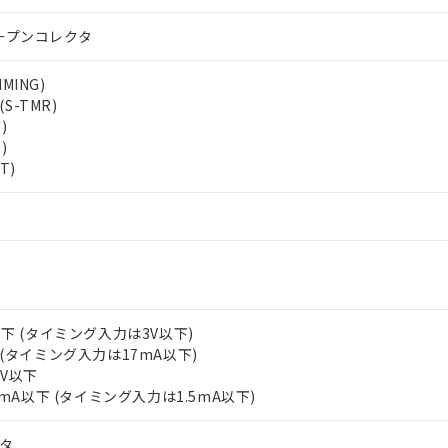
ープンコレクタ
MING)
-TMR)
)
)
T)
 RoHS指令（10物質）の非含有に対応した製品が提供可能な商品です
oHS指令（10物質）の非含有に対応した製品に切り替える予定のある
 RoHS指令（10物質）の非含有に非対応の商品で、対応品を出す予
 RoHS指令（10物質）の非含有の対応状況を調査中または確認中の
ンス料など無形物で、有害物質有無と関係のない商品です。
○×表
より、非含有部品としていたものが、含有品と判明した場合などやむ
みいただき、同意のうえご利用ください。
材料含有率が中国RoHSの基準値以下であることを示します。
以下 (タイミング入力は3V以下)
材料含有率が中国RoHSの基準値を超えていることを示します。
 (タイミング入力は17mA以下)
、当社制御機器事業取扱商品の当社在庫状況および標準価格(税抜)
ら貴社製品のうち、外国為替および外国貿易法に定める商品（以下｢
質）：
す。当社販売部門へお問い合わせください。
 水銀(Hg) 1000ppm以下、 カドミウム(Cd) 100ppm以下、
0V以下
たは国外への提供する場合は、日本国政府の輸出許可(または役務取
000ppm以下、ポリ臭化ビフェニル類(PBB) 1000ppm以下、ポリ臭化ジフェニルエーテル類(P
.1mA以下 (タイミング入力は1.5mA以下)
事業取扱商品の中には、本サービスの対象外となる商品もあること
手続きをとります。
キシル) (DEHP)(別名：DOP) 1000ppm以下、フタル酸ブチルベンジル（BBP） 100
(GB/T26572)：
以下、フタル酸ジイソブチル (DIBP) 1000ppm以下
び標準価格照会結果は、記載している更新日時点での社内データに
物を破棄する場合は、完全に破砕するなど、違法に輸出されないよ
(水銀) : 1000ppm、 Cd(カドミウム) : 100ppm、
業用監視および制御機器に対する適用除外項目は除く。
覧された時点での実際の在庫および標準価格とは異なる場合がある
クタ
1000ppm、 PBBs(ポリ臭化ビフェニル類) : 1000ppm、 PBDEs(ポリ臭化ジフェニルエーテル類
物質については閾値を超える意図的な使用がないことを確認しています。