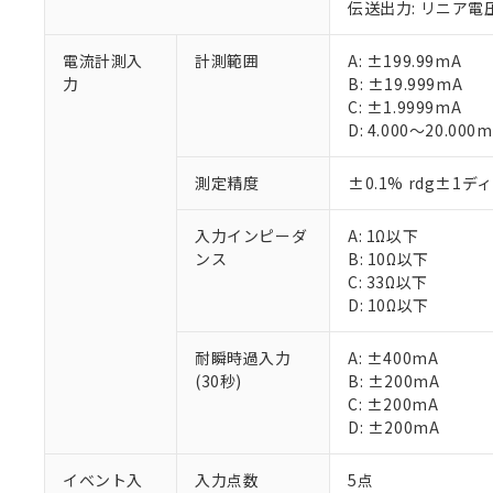
伝送出力: リニア電
電流計測入
計測範囲
A: ±199.99mA
力
B: ±19.999mA
C: ±1.9999mA
D: 4.000～20.000
測定精度
±0.1% rdg±1
入力インピーダ
A: 1Ω以下
ンス
B: 10Ω以下
C: 33Ω以下
D: 10Ω以下
耐瞬時過入力
A: ±400mA
(30秒)
B: ±200mA
C: ±200mA
D: ±200mA
イベント入
入力点数
5点