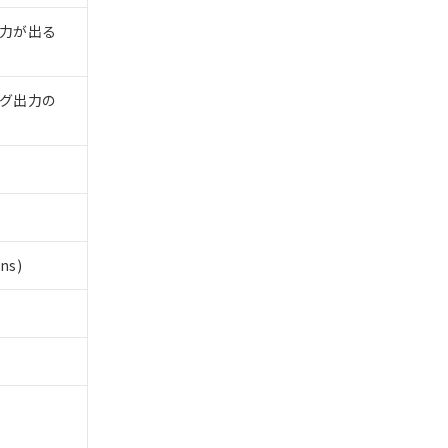
出力が出る
ログ出力の
s)