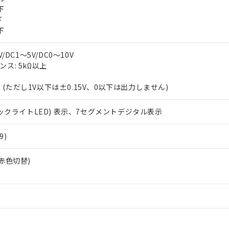
上の在庫あり
 1000ppm、 DIBP(フタル酸ジイソブチル) : 1000ppm、 BBP(フタル酸ブチルベンジル) :
品を、核兵器、ミサイル、化学兵器、生物兵器またはその他武器並
下
チルヘキシル)) : 1000ppm
況および標準価格はお客様のお取引先、またはお客様担当のオムロ
用いたしません。
下
ご相談ください。
は満たないが在庫あり
製品を第三者に販売する場合は、上記1、2および3の内容を当該第
下
機器販売店や当社販売拠点は「
販売ネットワーク
」をご確認くだ
販売先および販売に係わる関係者が違法に輸出するおそれがある場
用期限
び標準価格結果を当社の事前の承諾なく第三者に漏洩または開示し
え状況などにより、予定月が前後することがあります。
(最新の在庫状況については、お客様のお取引先、またはお客様担当
/DC1～5V/DC0～10V
（10物質）のすべてが基準値以下であることを示します。
店・当社販売員にご確認ください)
ス: 5kΩ以上
能（部品リスト作成サービス）をご利用いただくには、I-Webメン
使用状況下において有害物質が外部に漏えいし、環境に深刻な影響を
あります。
FS (ただし1V以下は±0.15V、0以下は出力しません)
機種、また在庫状況の情報を公開していない機種
ェブサイト上で当社にご登録された部品リストについて、当社およ
書ダウンロード
す。当社販売部門へお問い合わせください。
品・サービスに関するお客様との取引・商談に必要な範囲で利用す
合意する
キャンセル
バックライトLED) 表示、7セグメントデジタル表示
書をダウンロードすることができます。
利用者とは、
"個人情報の共同利用に関して"
の「1.共同利用者の
します。
9)
10物質）の非含有証明書
明書（当社基準）
日時点で非含有を証明するもので、過去に遡って非含有を証明するも
色/赤色切替)
令のフタル酸エステル類４物質の対応では、対応完了までの期間は出
備考欄に対応日を記載しておりました。
品への在庫切替を完了していることから、特段のことがない限り、20
す。