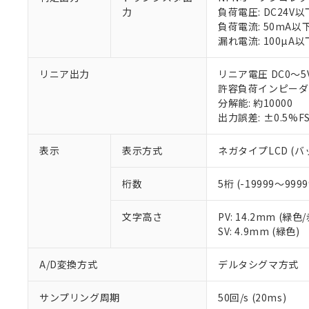
○
一定数以
DBP(フタル酸ジブチル) :
い。
当社は貴社製
力
負荷電圧: DC24V以
DEHP(フタル酸ビス(2-エ
正式な納期状
置等に一切使
負荷電流: 50mA以
当社販売員に
※2 対応予定月
△
一定数に
当社は、貴社
漏れ電流: 100µA以
オムロン制御
また当社は、
※2 環境保護使
在庫状況およ
部品在庫の切り替
たしません。
－
在庫なし
リニア出力
リニア電圧 DC0～5V
す。
「ｅ」：有害物質
機器販売
許容負荷インピーダン
マイパーツ機
「10」：通常の
分解能: 約10000
ている必要が
味します。
出力誤差: ±0.5%
空
受注生産
お客様が当ウ
※3 非含有証明
「－」：未確認で
白
が、当社の製
表示
表示方式
ネガタイプLCD (
さい。
下記の非含有証明
※当社の共同
いる法人を指
桁数
5桁 (-19999～9999
EU RoHS指令（
51物質の非含有証
※本証明書は発行
文字高さ
PV: 14.2mm (緑
また、RoHS指
SV: 4.9mm (緑色)
混在することから
既に当社にて対応
A/D変換方式
デルタシグマ方式
り割愛しておりま
サンプリング周期
50回/s (20ms)