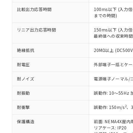
比較出力応答時間
100ms以下 (入
までの時間)
リニア出力応答時間
150ms以下 (入
最終値への収束時間
絶縁抵抗
20MΩ以上 (DC50
耐電圧
外部端子一括とケース間:
耐ノイズ
電源端子ノーマル/コモ
耐振動
誤動作: 10～55Hz 
2
耐衝撃
誤動作: 150m/s
、
保護構造
前面: NEMA4X屋内
リアケース: IP20