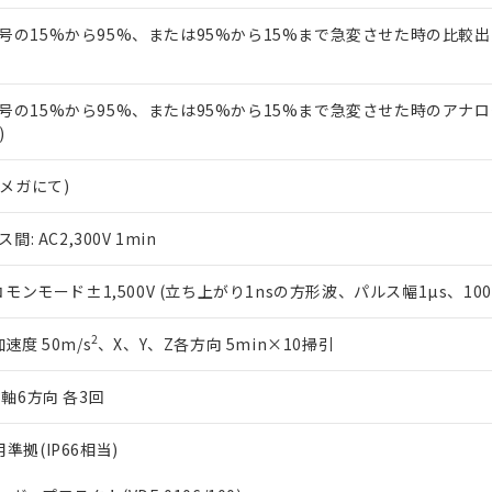
力信号の15%から95%、または95%から15%まで急変させた時の比較
力信号の15%から95%、または95%から15%まで急変させた時のアナ
)
0Vメガにて)
 AC2,300V 1min
ンモード±1,500V (立ち上がり1nsの方形波、パルス幅1µs、100n
2
加速度 50m/s
、X、Y、Z各方向 5min×10掃引
3軸6方向 各3回
用準拠(IP66相当)