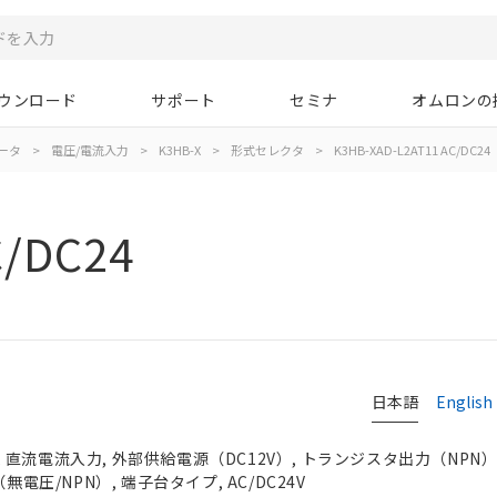
ウンロード
サポート
セミナ
オムロンの
ータ
>
電圧/電流入力
>
K3HB-X
>
形式セレクタ
>
K3HB-XAD-L2AT11 AC/DC24
C/DC24
日本語
English
直流電流入力, 外部供給電源（DC12V）, トランジスタ出力（NPN）
無電圧/NPN）, 端子台タイプ, AC/DC24V