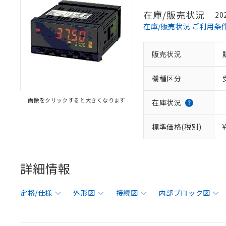
在庫/販売状況
20
在庫/販売状況 ご利用条
販売状況
機種区分
画像をクリックすると大きくなります
在庫状況
標準価格(税別)
詳細情報
定格/仕様
外形図
接続図
内部ブロック図