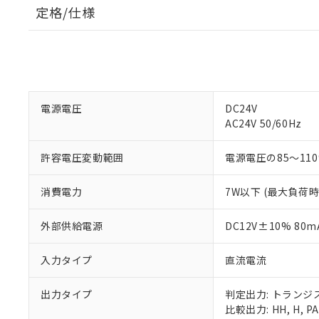
定格/仕様
電源電圧
DC24V
AC24V 50/60Hz
許容電圧変動範囲
電源電圧の85～11
消費電力
7W以下 (最大負荷時)
外部供給電源
DC12V±10% 80m
入力タイプ
直流電流
出力タイプ
判定出力: トランジ
比較出力: HH, H, PAS