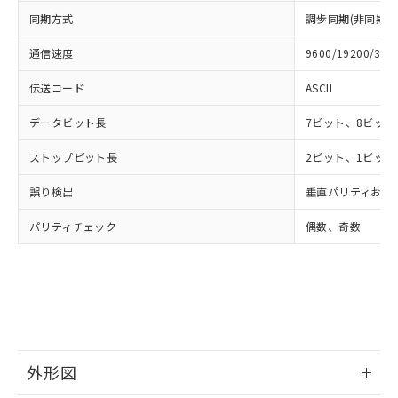
の共同利用に関して"
の「1.共同利
※本証明書は発行日時点で非含有を証明す
同期方式
調歩同期(非同期式
用者の範囲」に記載されている法人を
るもので、過去に遡って非含有を証明する
指します。
ものではありません。
通信速度
9600/19200/384
また、RoHS指令のフタル酸エステル類４
伝送コード
ASCII
物質の対応では、対応完了までの期間は出
荷製品に未対応品が混在することから備考
データビット長
7ビット、8ビット
欄に対応日を記載しておりました。
既に当社にて対応品への在庫切替を完了
ストップビット長
2ビット、1ビット
していることから、特段のことがない限
り、2022年1月12日より割愛しておりま
誤り検出
垂直パリティおよび
す。
パリティチェック
偶数、奇数
外形図