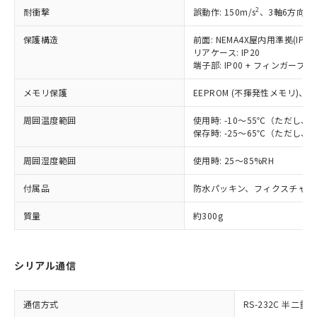
当社は規制貨物を破棄する場合は、完
ル) (DEHP)(別名：DOP) 1000ppm以下、フタル酸ブチ
正式な納期状況および標準価格はお客
ル類) : 1000ppm、
2
耐衝撃
誤動作: 150m/s
、3軸6方向 各
ルベンジル（BBP） 1000ppm以下、フタル酸ジブチル
全に破砕するなど、違法に輸出されな
DBP(フタル酸ジブチル) : 1000ppm、 DIBP(フタル酸ジ
様のお取引先、またはお客様担当のオ
（DBP） 1000ppm以下、フタル酸ジイソブチル
イソブチル) : 1000ppm、 BBP(フタル酸ブチルベンジ
△
一定数には満たないが在庫あり
いよう必要な手段を講じます。
ムロン制御機器販売店・当社販売員に
(DIBP) 1000ppm以下
保護構造
前面: NEMA4X屋内用準拠(IP66
ル) : 1000ppm、
当社は貴社製品を、核兵器、ミサイ
但し、RoHS指令で産業用監視および制御機器に対する
DEHP(フタル酸ビス(2-エチルヘキシル)) : 1000ppm
ご相談ください。
リアケース: IP20
適用除外項目は除く。
ル、化学兵器、生物兵器またはその他
－
在庫なし(最新の在庫状況につ
端子部: IP00 + フィンガープロテ
オムロン制御機器販売店や当社販売拠
フタル酸エステル類の４物質については閾値を超える意
武器並びにこれらの製造装置等に一切
いては、お客様のお取引先、ま
図的な使用がないことを確認しています。
点は「
販売ネットワーク
」をご確認
※2 環境保護使用期限
メモリ保護
使用いたしません。
EEPROM (不揮発性メモリ)、書
たはお客様担当のオムロン制御
ください。
当社は、貴社製品を第三者に販売する
機器販売店・当社販売員にご確
在庫状況および標準価格結果を当社の
※2 対応予定月
周囲温度範囲
「ｅ」：有害物質（10物質）のすべてが基
使用時: -10～55℃（ただし
場合は、上記1、2および3の内容を当
認ください)
事前の承諾なく第三者に漏洩または開
保存時: -25～65℃（ただし
準値以下であることを示します。
該第三者に通知します。また当社は、
示しないようお願いします。
部品在庫の切り替え状況などにより、予定
「10」：通常の使用状況下において有害物
販売先および販売に係わる関係者が違
マイパーツ機能（部品リスト作成サー
空
受注生産機種、また在庫状況の
周囲湿度範囲
使用時: 25～85%RH
月が前後することがあります。
質が外部に漏えいし、環境に深刻な影響を
法に輸出するおそれがある場合は、取
ビス）をご利用いただくには、I-Web
白
情報を公開していない機種
及ぼさない年数を意味します。
り引きをいたしません。
メンバーズにご登録されている必要が
付属品
防水パッキン、フィクスチャー
「－」：未確認です。当社販売部門へお問
あります。
い合わせください。
質量
お客様が当ウェブサイト上で当社にご
約300g
※3 非含有証明書ダウンロード
登録された部品リストについて、当社
および当社の共同利用者が、当社の製
下記の非含有証明書をダウンロードするこ
品・サービスに関するお客様との取
シリアル通信
とができます。
合意する
キャンセル
引・商談に必要な範囲で利用すること
をご了承ください。
EU RoHS指令（10物質）の非含有証明書
通信方式
RS-232C 半二重
※当社の共同利用者とは、
"個人情報
51物質の非含有証明書（当社基準）