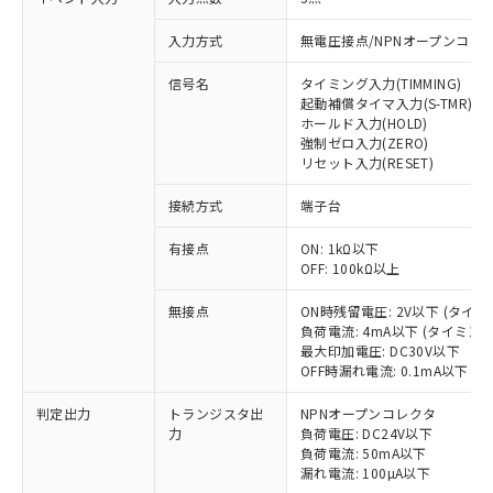
入力方式
無電圧接点/NPNオープンコレ
信号名
タイミング入力(TIMMING)
起動補償タイマ入力(S-TMR)
ホールド入力(HOLD)
強制ゼロ入力(ZERO)
リセット入力(RESET)
接続方式
端子台
有接点
ON: 1kΩ以下
OFF: 100kΩ以上
無接点
ON時残留電圧: 2V以下 (タイ
負荷電流: 4mA以下 (タイミン
最大印加電圧: DC30V以下
OFF時漏れ電流: 0.1mA以下 
判定出力
トランジスタ出
NPNオープンコレクタ
※1 対応状況
力
負荷電圧: DC24V以下
負荷電流: 50mA以下
漏れ電流: 100µA以下
対応済み：EU RoHS指令（10物質）の