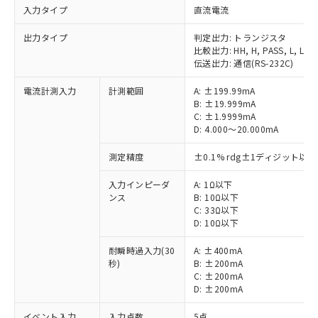
入力タイプ
直流電流
出力タイプ
判定出力: トランジスタ
比較出力: HH, H, PASS, L, LL
伝送出力: 通信(RS-232C)
電流計測入力
計測範囲
A: ±199.99mA
B: ±19.999mA
C: ±1.9999mA
D: 4.000～20.000mA
測定精度
±0.1% rdg±1ディジット以下
入力インピーダ
A: 1Ω以下
ンス
B: 10Ω以下
C: 33Ω以下
D: 10Ω以下
耐瞬時過入力(30
A: ±400mA
秒)
B: ±200mA
C: ±200mA
D: ±200mA
イベント入力
入力点数
5点