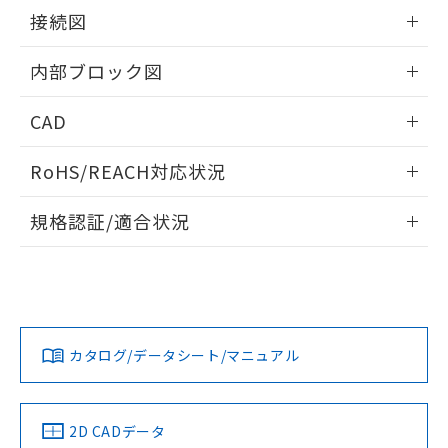
情報更新：2025/11/04
接続図
情報更新：2025/11/04
内部ブロック図
情報更新：2025/11/04
CAD
ログイン/会員登録いただくと、CADデータをダウンロー
RoHS/REACH対応状況
ドすることができます。
情報更新：2026/7/29
規格認証/適合状況
ログイン/会員登録
EU RoHS
注意事項・凡例
UL認証
CSA認証
CEマーキング
Yes
Yes
Yes
対応状況
対応予定月
※1
※2
ダウンロードデータをご利用いただく前に、以下を必ずお読
みください。
カタログ/データシート/マニュアル
対応済み
ソフトウェアの使用条件
LR型式承認
DNV型式承認
BV型式承認
KR型式承
（イギリス
（ノルウェー
（フランス
（韓国
船舶規格）
船舶規格）
船舶規格）
船舶規格
中国 RoHS
注意事項・凡例
2D CADデータ
端子配置