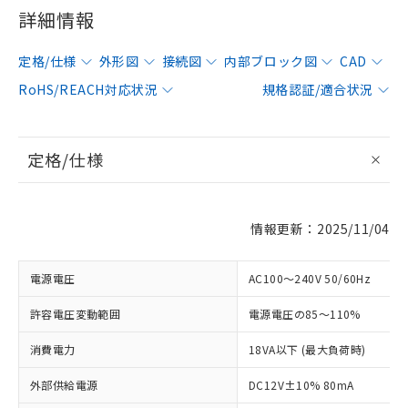
詳細情報
定格/仕様
外形図
接続図
内部ブロック図
CAD
RoHS/REACH対応状況
規格認証/適合状況
定格/仕様
情報更新：2025/11/04
電源電圧
AC100～240V 50/60Hz
許容電圧変動範囲
電源電圧の85～110%
消費電力
18VA以下 (最大負荷時)
外部供給電源
DC12V±10% 80mA