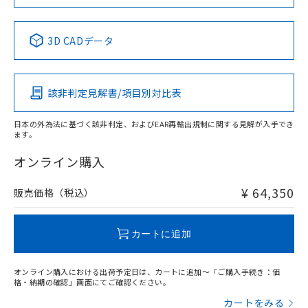
No
No
No
No
中国 RoHS表
※1 ※2
3D CADデータ
この製品の規格認証/適合状況ページへ
Pb
Hg
Cd
Cr(VI)
その他の認証はこちらのページからご検索ください
該非判定見解書/項目別対比表
X
O
O
O
日本の外為法に基づく該非判定、およびEAR再輸出規制に関する見解が入手でき
ます。
"対応済み"や非含有の記載がされた商品であっても、流通
在庫等で未対応品が混在する可能性があります。
オンライン購入
非含有品が必要な際は、弊社営業部門もしくは販売店へお
問い合わせください。
¥ 64,350
販売価格（税込）
この製品のRoHS/REACH対応状況ページへ
カートに追加
オンライン購入における出荷予定日は、カートに追加～「ご購入手続き：価
格・納期の確認」画面にてご確認ください。
カートをみる