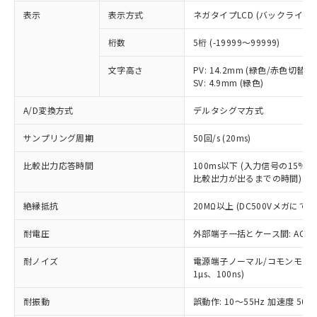
非含有に対応した製品が提供可能な商品で
表示
表示方式
ネガタイプLCD (バックライト
す。
対応予定：EU RoHS指令（10物質）の非含
桁数
5桁 (-19999～99999)
ご利用条件
有に対応した製品に切り替える予定のある
商品です。
文字高さ
PV: 14.2mm (緑色/赤色切替)
対応予定なし：EU RoHS指令（10物質）の
SV: 4.9mm (緑色)
以下の条件をお読みいただき、同意のうえ
非含有に非対応の商品で、対応品を出す予
ご利用ください。
定はありません。
A/D変換方式
デルタシグマ方式
調査・確認中：EU RoHS指令（10物質）の
本サービスは、当社制御機器事業取扱
※1 中国RoHS○×表
サンプリング周期
50回/s (20ms)
非含有の対応状況を調査中または確認中の
商品の当社在庫状況および標準価格
商品です。
(税抜)を提供させていただくもので
比較出力応答時間
100ms以下 (入力信号の15
「○」：最大均質材料含有率が中国RoHSの
非該当品：ライセンス料など無形物で、有
す。
比較出力が出るまでの時間)
基準値以下であることを示します。
害物質有無と関係のない商品です。
当社制御機器事業取扱商品の中には、
「×」：最大均質材料含有率が中国RoHSの
仕入先様の事情により、非含有部品として
絶縁抵抗
本サービスの対象外となる商品もある
20MΩ以上 (DC500Vメガにて)
基準値を超えていることを示します。
いたものが、含有品と判明した場合などや
当社は、これら貴社製品のうち、外国
ことをご了承ください。
「－」：未確認です。当社販売部門へお問
むを得ず変更することがあります。
為替および外国貿易法に定める商品
耐電圧
外部端子一括とケース間: AC2,30
在庫状況および標準価格照会結果は、
い合わせください。
（以下｢規制貨物等」という）を輸出
記載している更新日時点での社内デー
*EU RoHS指令（10物質）：
耐ノイズ
または国外への提供する場合は、日本
電源端子ノーマル/コモンモード±
記
タに基づき作成されるものであり、閲
説明
鉛(Pb) 1000ppm以下、 水銀(Hg) 1000ppm以下、 カド
*中国RoHS10物質の基準値 (GB/T26572)：
1µs、100ns)
国政府の輸出許可(または役務取引許
号
覧された時点での実際の在庫および標
ミウム(Cd) 100ppm以下、
Pb(鉛) :1000ppm、 Hg(水銀) : 1000ppm、 Cd(カドミウ
可)を取得するなどの必要な手続きを
六価クロム(Cr(Ⅵ)) 1000ppm以下、ポリ臭化ビフェニル
ム) : 100ppm、
準価格とは異なる場合があることをご
耐振動
誤動作: 10～55Hz 加速度 50m/
類(PBB) 1000ppm以下、ポリ臭化ジフェニルエーテル類
Cr(Ⅵ)(六価クロム) : 1000ppm、 PBBs(ポリ臭化ビフェ
とります。
了承ください。
(PBDE) 1000ppm以下、フタル酸ビス(2-エチルヘキシ
○
一定数以上の在庫あり
ニル類) : 1000ppm、 PBDEs(ポリ臭化ジフェニルエーテ