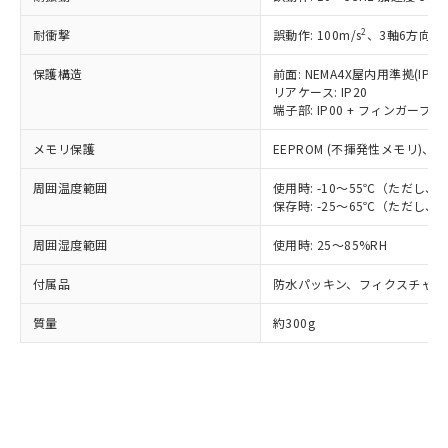
準値以下であることを示します。
該第三者に通知します。また当社は、
示しないようお願いします。
部品在庫の切り替え状況などにより、予定
「10」：通常の使用状況下において有害物
販売先および販売に係わる関係者が違
マイパーツ機能（部品リスト作成サー
空
受注生産機種、また在庫状況の
2
耐衝撃
誤動作: 100m/s
、3軸6方向 各
月が前後することがあります。
質が外部に漏えいし、環境に深刻な影響を
法に輸出するおそれがある場合は、取
ビス）をご利用いただくには、I-Web
白
情報を公開していない機種
及ぼさない年数を意味します。
り引きをいたしません。
メンバーズにご登録されている必要が
保護構造
前面: NEMA4X屋内用準拠(IP66
「－」：未確認です。当社販売部門へお問
リアケース: IP20
あります。
い合わせください。
端子部: IP00 + フィンガープロテ
お客様が当ウェブサイト上で当社にご
※3 非含有証明書ダウンロード
登録された部品リストについて、当社
メモリ保護
EEPROM (不揮発性メモリ)、書
および当社の共同利用者が、当社の製
下記の非含有証明書をダウンロードするこ
品・サービスに関するお客様との取
周囲温度範囲
使用時: -10～55℃（ただし
とができます。
合意する
キャンセル
引・商談に必要な範囲で利用すること
保存時: -25～65℃（ただし
をご了承ください。
EU RoHS指令（10物質）の非含有証明書
※当社の共同利用者とは、
"個人情報
周囲湿度範囲
使用時: 25～85%RH
51物質の非含有証明書（当社基準）
の共同利用に関して"
の「1.共同利
※本証明書は発行日時点で非含有を証明す
用者の範囲」に記載されている法人を
付属品
防水パッキン、フィクスチャー
るもので、過去に遡って非含有を証明する
指します。
ものではありません。
質量
約300g
また、RoHS指令のフタル酸エステル類４
物質の対応では、対応完了までの期間は出
荷製品に未対応品が混在することから備考
欄に対応日を記載しておりました。
既に当社にて対応品への在庫切替を完了
していることから、特段のことがない限