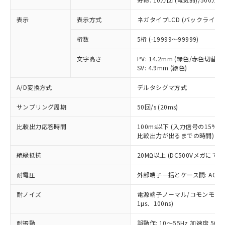
※1 中国RoHS○×表
非含有の対応状況を調査中または確認中の
商品の当社在庫状況および標準価格
商品です。
(税抜)を提供させていただくもので
表示
表示方式
ネガタイプLCD (バックライト
「○」：最大均質材料含有率が中国RoHSの
非該当品：ライセンス料など無形物で、有
す。
基準値以下であることを示します。
害物質有無と関係のない商品です。
桁数
5桁 (-19999～99999)
当社制御機器事業取扱商品の中には、
「×」：最大均質材料含有率が中国RoHSの
仕入先様の事情により、非含有部品として
本サービスの対象外となる商品もある
基準値を超えていることを示します。
いたものが、含有品と判明した場合などや
当社は、これら貴社製品のうち、外国
文字高さ
PV: 14.2mm (緑色/赤色切替)
ことをご了承ください。
「－」：未確認です。当社販売部門へお問
むを得ず変更することがあります。
SV: 4.9mm (緑色)
為替および外国貿易法に定める商品
在庫状況および標準価格照会結果は、
い合わせください。
（以下｢規制貨物等」という）を輸出
記載している更新日時点での社内デー
A/D変換方式
デルタシグマ方式
*EU RoHS指令（10物質）：
または国外への提供する場合は、日本
記
タに基づき作成されるものであり、閲
説明
鉛(Pb) 1000ppm以下、 水銀(Hg) 1000ppm以下、 カド
*中国RoHS10物質の基準値 (GB/T26572)：
国政府の輸出許可(または役務取引許
号
覧された時点での実際の在庫および標
ミウム(Cd) 100ppm以下、
Pb(鉛) :1000ppm、 Hg(水銀) : 1000ppm、 Cd(カドミウ
サンプリング周期
50回/s (20ms)
可)を取得するなどの必要な手続きを
六価クロム(Cr(Ⅵ)) 1000ppm以下、ポリ臭化ビフェニル
ム) : 100ppm、
準価格とは異なる場合があることをご
類(PBB) 1000ppm以下、ポリ臭化ジフェニルエーテル類
Cr(Ⅵ)(六価クロム) : 1000ppm、 PBBs(ポリ臭化ビフェ
とります。
了承ください。
比較出力応答時間
(PBDE) 1000ppm以下、フタル酸ビス(2-エチルヘキシ
100ms以下 (入力信号の15
○
一定数以上の在庫あり
ニル類) : 1000ppm、 PBDEs(ポリ臭化ジフェニルエーテ
当社は規制貨物を破棄する場合は、完
ル) (DEHP)(別名：DOP) 1000ppm以下、フタル酸ブチ
正式な納期状況および標準価格はお客
ル類) : 1000ppm、
比較出力が出るまでの時間)
ルベンジル（BBP） 1000ppm以下、フタル酸ジブチル
全に破砕するなど、違法に輸出されな
DBP(フタル酸ジブチル) : 1000ppm、 DIBP(フタル酸ジ
様のお取引先、またはお客様担当のオ
（DBP） 1000ppm以下、フタル酸ジイソブチル
イソブチル) : 1000ppm、 BBP(フタル酸ブチルベンジ
△
一定数には満たないが在庫あり
いよう必要な手段を講じます。
絶縁抵抗
20MΩ以上 (DC500Vメガにて)
ムロン制御機器販売店・当社販売員に
(DIBP) 1000ppm以下
ル) : 1000ppm、
当社は貴社製品を、核兵器、ミサイ
但し、RoHS指令で産業用監視および制御機器に対する
DEHP(フタル酸ビス(2-エチルヘキシル)) : 1000ppm
ご相談ください。
適用除外項目は除く。
ル、化学兵器、生物兵器またはその他
耐電圧
外部端子一括とケース間: AC2,30
－
在庫なし(最新の在庫状況につ
オムロン制御機器販売店や当社販売拠
フタル酸エステル類の４物質については閾値を超える意
武器並びにこれらの製造装置等に一切
いては、お客様のお取引先、ま
図的な使用がないことを確認しています。
点は「
販売ネットワーク
」をご確認
※2 環境保護使用期限
耐ノイズ
電源端子ノーマル/コモンモード±
使用いたしません。
たはお客様担当のオムロン制御
ください。
1µs、100ns)
当社は、貴社製品を第三者に販売する
機器販売店・当社販売員にご確
在庫状況および標準価格結果を当社の
※2 対応予定月
「ｅ」：有害物質（10物質）のすべてが基
場合は、上記1、2および3の内容を当
認ください)
事前の承諾なく第三者に漏洩または開
耐振動
誤動作: 10～55Hz 加速度 50m/