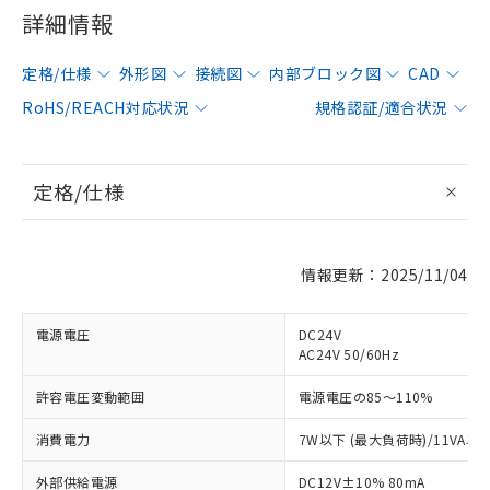
詳細情報
定格/仕様
外形図
接続図
内部ブロック図
CAD
RoHS/REACH対応状況
規格認証/適合状況
定格/仕様
情報更新：2025/11/04
電源電圧
DC24V
AC24V 50/60Hz
許容電圧変動範囲
電源電圧の85～110%
消費電力
7W以下 (最大負荷時)/11VA以
外部供給電源
DC12V±10% 80mA