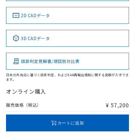
LR型式承認
DNV型式承認
BV型式承認
KR型式承
（イギリス
（ノルウェー
（フランス
（韓国
船舶規格）
船舶規格）
船舶規格）
船舶規格
中国 RoHS
注意事項・凡例
2D CADデータ
端子配置
No
No
No
No
中国 RoHS表
※1 ※2
3D CADデータ
この製品の規格認証/適合状況ページへ
Pb
Hg
Cd
Cr(VI)
その他の認証はこちらのページからご検索ください
該非判定見解書/項目別対比表
X
O
X
O
日本の外為法に基づく該非判定、およびEAR再輸出規制に関する見解が入手でき
ます。
"対応済み"や非含有の記載がされた商品であっても、流通
在庫等で未対応品が混在する可能性があります。
オンライン購入
非含有品が必要な際は、弊社営業部門もしくは販売店へお
問い合わせください。
¥ 57,200
販売価格（税込）
この製品のRoHS/REACH対応状況ページへ
カートに追加