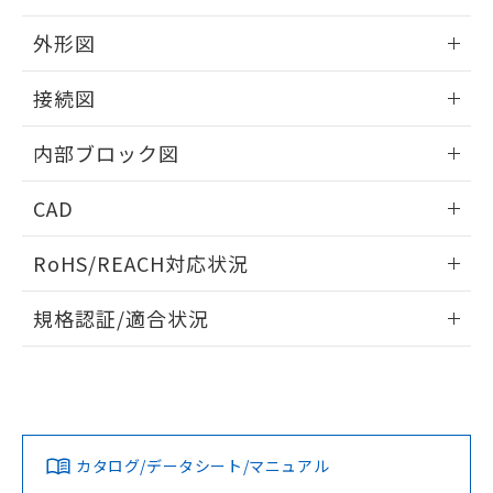
り、2022年1月12日より割愛しておりま
外形図
す。
情報更新：2025/11/04
接続図
情報更新：2025/11/04
内部ブロック図
情報更新：2025/11/04
CAD
ログイン/会員登録いただくと、CADデータをダウンロー
RoHS/REACH対応状況
ドすることができます。
情報更新：2026/7/29
規格認証/適合状況
ログイン/会員登録
EU RoHS
注意事項・凡例
UL認証
CSA認証
CEマーキング
Yes
Yes
Yes
対応状況
対応予定月
※1
※2
ダウンロードデータをご利用いただく前に、以下を必ずお読
みください。
カタログ/データシート/マニュアル
対応済み
ソフトウェアの使用条件