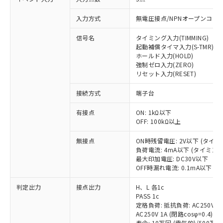
入力方式
無電圧接点/NPNオープンコレ
信号名
タイミング入力(TIMMING)
起動補償タイマ入力(S-TMR)
ホールド入力(HOLD)
強制ゼロ入力(ZERO)
リセット入力(RESET)
接続方式
端子台
※1 対応状況
有接点
ON: 1kΩ以下
OFF: 100kΩ以上
対応済み：EU RoHS指令（10物質）の
非含有に対応した製品が提供可能な商品で
無接点
ON時残留電圧: 2V以下 (タイ
す。
負荷電流: 4mA以下 (タイミン
対応予定：EU RoHS指令（10物質）の非含
最大印加電圧: DC30V以下
ご利用条件
有に対応した製品に切り替える予定のある
OFF時漏れ電流: 0.1mA以下 
商品です。
対応予定なし：EU RoHS指令（10物質）の
判定出力
接点出力
H、L 各1c
以下の条件をお読みいただき、同意のうえ
非含有に非対応の商品で、対応品を出す予
PASS 1c
ご利用ください。
定格負荷: 抵抗負荷: AC250V 5A 
定はありません。
AC250V 1A (閉路cosφ=0.4)/DC
調査・確認中：EU RoHS指令（10物質）の
本サービスは、当社制御機器事業取扱
寿命: 10万回 (電気的)/500万回