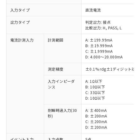
入力タイプ
直流電流
出力タイプ
判定出力: 接点
比較出力: H, PASS, L
電流計測入力
計測範囲
A: ±199.99mA
B: ±19.999mA
C: ±1.9999mA
D: 4.000～20.000mA
測定精度
±0.1% rdg±1ディジット以下
入力インピーダ
A: 1Ω以下
ンス
B: 10Ω以下
C: 33Ω以下
D: 10Ω以下
耐瞬時過入力(30
A: ±400mA
秒)
B: ±200mA
C: ±200mA
D: ±200mA
イベント入力
入力点数
5点