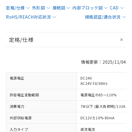
定格/仕様
外形図
接続図
内部ブロック図
CAD
RoHS/REACH対応状況
規格認証/適合状況
定格/仕様
情報更新：2025/11/04
電源電圧
DC24V
AC24V 50/60Hz
許容電圧変動範囲
電源電圧の85～110%
消費電力
7W以下 (最大負荷時)/11VA以
外部供給電源
DC12V±10% 80mA
入力タイプ
直流電流