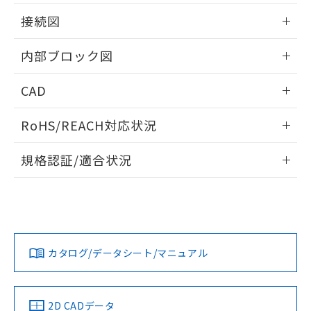
す。
情報更新：2025/11/04
接続図
情報更新：2025/11/04
内部ブロック図
情報更新：2025/11/04
CAD
ログイン/会員登録いただくと、CADデータをダウンロー
RoHS/REACH対応状況
ドすることができます。
情報更新：2026/7/29
規格認証/適合状況
ログイン/会員登録
EU RoHS
注意事項・凡例
UL認証
CSA認証
CEマーキング
Yes
Yes
Yes
対応状況
対応予定月
※1
※2
ダウンロードデータをご利用いただく前に、以下を必ずお読
みください。
カタログ/データシート/マニュアル
対応済み
ソフトウェアの使用条件
LR型式承認
DNV型式承認
BV型式承認
KR型式承
（イギリス
（ノルウェー
（フランス
（韓国
船舶規格）
船舶規格）
船舶規格）
船舶規格
中国 RoHS
注意事項・凡例
2D CADデータ
端子配置