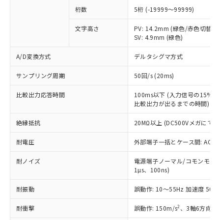
(税抜)を提供させていただくもので
「○」：最大均質材料含有率が中国RoHSの
桁数
5桁 (-19999～99999)
非該当品：ライセンス料など無形物で、有
す。
基準値以下であることを示します。
害物質有無と関係のない商品です。
当社制御機器事業取扱商品の中には、
文字高さ
PV: 14.2mm (緑色/赤色切替)
「×」：最大均質材料含有率が中国RoHSの
仕入先様の事情により、非含有部品として
本サービスの対象外となる商品もある
SV: 4.9mm (緑色)
基準値を超えていることを示します。
いたものが、含有品と判明した場合などや
当社は、これら貴社製品のうち、外国
ことをご了承ください。
「－」：未確認です。当社販売部門へお問
むを得ず変更することがあります。
為替および外国貿易法に定める商品
在庫状況および標準価格照会結果は、
A/D変換方式
デルタシグマ方式
い合わせください。
（以下｢規制貨物等」という）を輸出
記載している更新日時点での社内デー
*EU RoHS指令（10物質）：
または国外への提供する場合は、日本
サンプリング周期
50回/s (20ms)
記
タに基づき作成されるものであり、閲
説明
鉛(Pb) 1000ppm以下、 水銀(Hg) 1000ppm以下、 カド
*中国RoHS10物質の基準値 (GB/T26572)：
国政府の輸出許可(または役務取引許
号
覧された時点での実際の在庫および標
ミウム(Cd) 100ppm以下、
Pb(鉛) :1000ppm、 Hg(水銀) : 1000ppm、 Cd(カドミウ
可)を取得するなどの必要な手続きを
六価クロム(Cr(Ⅵ)) 1000ppm以下、ポリ臭化ビフェニル
比較出力応答時間
100ms以下 (入力信号の15
ム) : 100ppm、
準価格とは異なる場合があることをご
類(PBB) 1000ppm以下、ポリ臭化ジフェニルエーテル類
Cr(Ⅵ)(六価クロム) : 1000ppm、 PBBs(ポリ臭化ビフェ
比較出力が出るまでの時間)
とります。
了承ください。
(PBDE) 1000ppm以下、フタル酸ビス(2-エチルヘキシ
○
一定数以上の在庫あり
ニル類) : 1000ppm、 PBDEs(ポリ臭化ジフェニルエーテ
当社は規制貨物を破棄する場合は、完
ル) (DEHP)(別名：DOP) 1000ppm以下、フタル酸ブチ
正式な納期状況および標準価格はお客
ル類) : 1000ppm、
絶縁抵抗
20MΩ以上 (DC500Vメガにて)
ルベンジル（BBP） 1000ppm以下、フタル酸ジブチル
全に破砕するなど、違法に輸出されな
DBP(フタル酸ジブチル) : 1000ppm、 DIBP(フタル酸ジ
様のお取引先、またはお客様担当のオ
（DBP） 1000ppm以下、フタル酸ジイソブチル
イソブチル) : 1000ppm、 BBP(フタル酸ブチルベンジ
△
一定数には満たないが在庫あり
いよう必要な手段を講じます。
ムロン制御機器販売店・当社販売員に
(DIBP) 1000ppm以下
ル) : 1000ppm、
耐電圧
外部端子一括とケース間: AC2,30
当社は貴社製品を、核兵器、ミサイ
但し、RoHS指令で産業用監視および制御機器に対する
DEHP(フタル酸ビス(2-エチルヘキシル)) : 1000ppm
ご相談ください。
適用除外項目は除く。
ル、化学兵器、生物兵器またはその他
－
在庫なし(最新の在庫状況につ
オムロン制御機器販売店や当社販売拠
フタル酸エステル類の４物質については閾値を超える意
耐ノイズ
電源端子ノーマル/コモンモード±
武器並びにこれらの製造装置等に一切
いては、お客様のお取引先、ま
図的な使用がないことを確認しています。
点は「
販売ネットワーク
」をご確認
1µs、100ns)
※2 環境保護使用期限
使用いたしません。
たはお客様担当のオムロン制御
ください。
当社は、貴社製品を第三者に販売する
機器販売店・当社販売員にご確
耐振動
誤動作: 10～55Hz 加速度 50m/
在庫状況および標準価格結果を当社の
※2 対応予定月
「ｅ」：有害物質（10物質）のすべてが基
場合は、上記1、2および3の内容を当
認ください)
事前の承諾なく第三者に漏洩または開
準値以下であることを示します。
該第三者に通知します。また当社は、
2
耐衝撃
誤動作: 150m/s
、3軸6方向 各
示しないようお願いします。
部品在庫の切り替え状況などにより、予定
「10」：通常の使用状況下において有害物
販売先および販売に係わる関係者が違