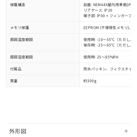
マイパーツ機能（部品リスト作成サー
空
受注生産機種、また在庫状況の
月が前後することがあります。
質が外部に漏えいし、環境に深刻な影響を
保護構造
前面: NEMA4X屋内用準拠(IP66
法に輸出するおそれがある場合は、取
ビス）をご利用いただくには、I-Web
白
情報を公開していない機種
リアケース: IP20
及ぼさない年数を意味します。
り引きをいたしません。
メンバーズにご登録されている必要が
端子部: IP00 + フィンガープロテ
「－」：未確認です。当社販売部門へお問
あります。
い合わせください。
お客様が当ウェブサイト上で当社にご
メモリ保護
EEPROM (不揮発性メモリ)、書
※3 非含有証明書ダウンロード
登録された部品リストについて、当社
および当社の共同利用者が、当社の製
周囲温度範囲
使用時: -10～55℃（ただし
下記の非含有証明書をダウンロードするこ
保存時: -25～65℃（ただし
品・サービスに関するお客様との取
とができます。
合意する
キャンセル
引・商談に必要な範囲で利用すること
周囲湿度範囲
使用時: 25～85%RH
をご了承ください。
EU RoHS指令（10物質）の非含有証明書
※当社の共同利用者とは、
"個人情報
51物質の非含有証明書（当社基準）
付属品
防水パッキン、フィクスチャー
の共同利用に関して"
の「1.共同利
※本証明書は発行日時点で非含有を証明す
用者の範囲」に記載されている法人を
質量
約300g
るもので、過去に遡って非含有を証明する
指します。
ものではありません。
また、RoHS指令のフタル酸エステル類４
物質の対応では、対応完了までの期間は出
荷製品に未対応品が混在することから備考
欄に対応日を記載しておりました。
既に当社にて対応品への在庫切替を完了
していることから、特段のことがない限
外形図
り、2022年1月12日より割愛しておりま