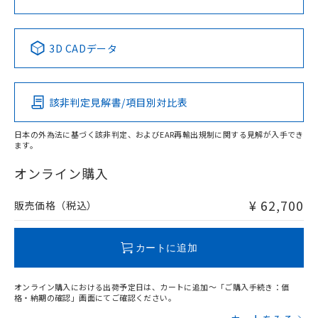
No
No
No
No
中国 RoHS表
※1 ※2
3D CADデータ
この製品の規格認証/適合状況ページへ
Pb
Hg
Cd
Cr(VI)
その他の認証はこちらのページからご検索ください
該非判定見解書/項目別対比表
X
O
O
O
日本の外為法に基づく該非判定、およびEAR再輸出規制に関する見解が入手でき
ます。
"対応済み"や非含有の記載がされた商品であっても、流通
在庫等で未対応品が混在する可能性があります。
オンライン購入
非含有品が必要な際は、弊社営業部門もしくは販売店へお
問い合わせください。
¥ 62,700
販売価格（税込）
この製品のRoHS/REACH対応状況ページへ
カートに追加
オンライン購入における出荷予定日は、カートに追加～「ご購入手続き：価
格・納期の確認」画面にてご確認ください。