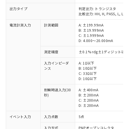
出力タイプ
判定出力: トランジスタ
比較出力: HH, H, PASS, L, LL
電流計測入力
計測範囲
A: ±199.99mA
B: ±19.999mA
C: ±1.9999mA
D: 4.000～20.000mA
測定精度
±0.1% rdg±1ディジット以下
入力インピーダ
A: 1Ω以下
ンス
B: 10Ω以下
C: 33Ω以下
D: 10Ω以下
耐瞬時過入力(30
A: ±400mA
秒)
B: ±200mA
C: ±200mA
D: ±200mA
イベント入力
入力点数
5点
入力方式
PNPオープンコレクタ