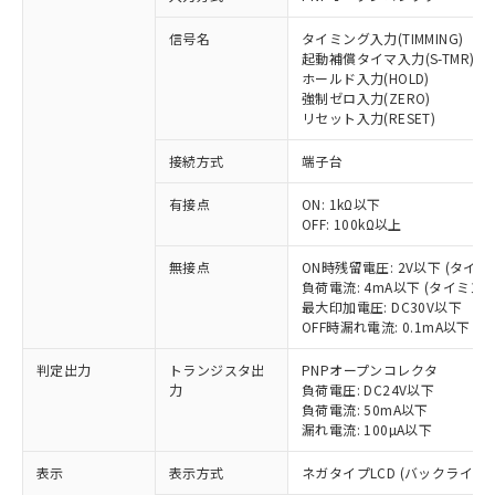
信号名
タイミング入力(TIMMING)
起動補償タイマ入力(S-TMR)
ホールド入力(HOLD)
強制ゼロ入力(ZERO)
リセット入力(RESET)
接続方式
端子台
※1 対応状況
有接点
ON: 1kΩ以下
OFF: 100kΩ以上
対応済み：EU RoHS指令（10物質）の
非含有に対応した製品が提供可能な商品で
無接点
ON時残留電圧: 2V以下 (タイ
す。
負荷電流: 4mA以下 (タイミン
最大印加電圧: DC30V以下
対応予定：EU RoHS指令（10物質）の非含
ご利用条件
OFF時漏れ電流: 0.1mA以下 
有に対応した製品に切り替える予定のある
商品です。
判定出力
トランジスタ出
PNPオープンコレクタ
対応予定なし：EU RoHS指令（10物質）の
力
負荷電圧: DC24V以下
以下の条件をお読みいただき、同意のうえ
非含有に非対応の商品で、対応品を出す予
負荷電流: 50mA以下
ご利用ください。
定はありません。
漏れ電流: 100µA以下
調査・確認中：EU RoHS指令（10物質）の
本サービスは、当社制御機器事業取扱
※1 中国RoHS○×表
非含有の対応状況を調査中または確認中の
表示
表示方式
ネガタイプLCD (バックライト
商品の当社在庫状況および標準価格
商品です。