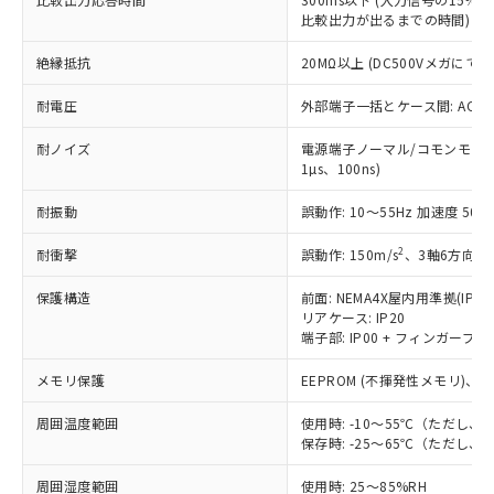
－
在庫なし(最新の在庫状況につ
オムロン制御機器販売店や当社販売拠
フタル酸エステル類の４物質については閾値を超える意
武器並びにこれらの製造装置等に一切
比較出力が出るまでの時間)
いては、お客様のお取引先、ま
図的な使用がないことを確認しています。
点は「
販売ネットワーク
」をご確認
※2 環境保護使用期限
使用いたしません。
たはお客様担当のオムロン制御
ください。
絶縁抵抗
20MΩ以上 (DC500Vメガにて)
当社は、貴社製品を第三者に販売する
機器販売店・当社販売員にご確
在庫状況および標準価格結果を当社の
※2 対応予定月
「ｅ」：有害物質（10物質）のすべてが基
場合は、上記1、2および3の内容を当
認ください)
事前の承諾なく第三者に漏洩または開
耐電圧
外部端子一括とケース間: AC2,30
準値以下であることを示します。
該第三者に通知します。また当社は、
示しないようお願いします。
部品在庫の切り替え状況などにより、予定
「10」：通常の使用状況下において有害物
販売先および販売に係わる関係者が違
マイパーツ機能（部品リスト作成サー
空
受注生産機種、また在庫状況の
耐ノイズ
電源端子ノーマル/コモンモード±
月が前後することがあります。
質が外部に漏えいし、環境に深刻な影響を
法に輸出するおそれがある場合は、取
ビス）をご利用いただくには、I-Web
白
情報を公開していない機種
1µs、100ns)
及ぼさない年数を意味します。
り引きをいたしません。
メンバーズにご登録されている必要が
「－」：未確認です。当社販売部門へお問
耐振動
あります。
誤動作: 10～55Hz 加速度 50m/
い合わせください。
お客様が当ウェブサイト上で当社にご
※3 非含有証明書ダウンロード
2
耐衝撃
誤動作: 150m/s
、3軸6方向 各
登録された部品リストについて、当社
および当社の共同利用者が、当社の製
下記の非含有証明書をダウンロードするこ
保護構造
前面: NEMA4X屋内用準拠(IP66
品・サービスに関するお客様との取
リアケース: IP20
とができます。
合意する
キャンセル
引・商談に必要な範囲で利用すること
端子部: IP00 + フィンガープロテ
をご了承ください。
EU RoHS指令（10物質）の非含有証明書
※当社の共同利用者とは、
"個人情報
メモリ保護
EEPROM (不揮発性メモリ)、書
51物質の非含有証明書（当社基準）
の共同利用に関して"
の「1.共同利
※本証明書は発行日時点で非含有を証明す
用者の範囲」に記載されている法人を
周囲温度範囲
使用時: -10～55℃（ただし
るもので、過去に遡って非含有を証明する
指します。
保存時: -25～65℃（ただし
ものではありません。
また、RoHS指令のフタル酸エステル類４
周囲湿度範囲
使用時: 25～85%RH