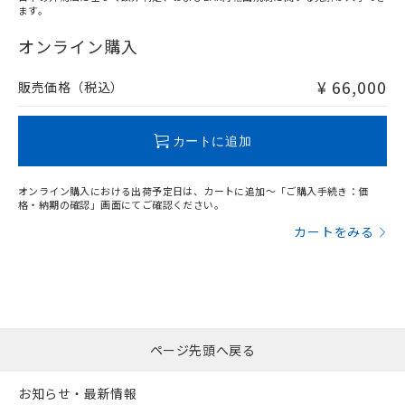
ます。
"対応済み"や非含有の記載がされた商品であっても、流通
在庫等で未対応品が混在する可能性があります。
オンライン購入
非含有品が必要な際は、弊社営業部門もしくは販売店へお
問い合わせください。
¥ 66,000
販売価格（税込）
この製品のRoHS/REACH対応状況ページへ
カートに追加
オンライン購入における出荷予定日は、カートに追加～「ご購入手続き：価
格・納期の確認」画面にてご確認ください。
カートをみる
ページ先頭へ戻る
お知らせ・最新情報