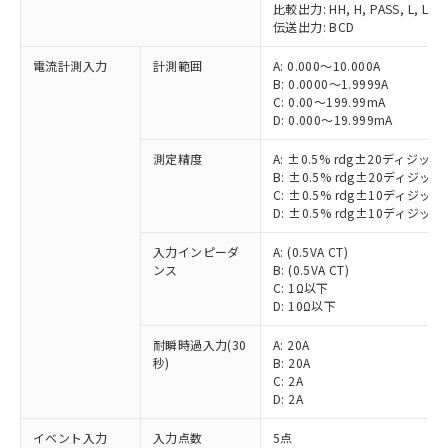
比較出力: HH, H, PASS, L, LL
伝送出力: BCD
電流計測入力
計測範囲
A: 0.000～10.000A
B: 0.0000～1.9999A
C: 0.00～199.99mA
D: 0.000～19.999mA
測定精度
A: ±0.5% rdg±20ディジッ
B: ±0.5% rdg±20ディジッ
C: ±0.5% rdg±10ディジッ
D: ±0.5% rdg±10ディジッ
入力インピーダ
A: (0.5VA CT)
ンス
B: (0.5VA CT)
C: 1Ω以下
D: 10Ω以下
耐瞬時過入力(30
A: 20A
秒)
B: 20A
C: 2A
D: 2A
イベント入力
入力点数
5点