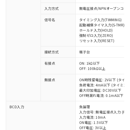
入力方式
無電圧接点/NPNオープンコレ
信号名
タイミング入力(TIMMING)
起動補償タイマ入力(S-TMR)
ホールド入力(HOLD)
強制ゼロ入力(ZERO)
リセット入力(RESET)
接続方式
端子台
有接点
ON: 1kΩ以下
OFF: 100kΩ以上
無接点
ON時残留電圧: 2V以下 (タイ
負荷電流: 4mA以下 (タイミン
※1 対応状況
最大印加電圧: DC30V以下
OFF時漏れ電流: 0.1mA以下 
対応済み：EU RoHS指令（10物質）の
非含有に対応した製品が提供可能な商品で
BCD入力
負論理
す。
入力信号: 無電圧接点入力 (REQUES
入力電流: 10mA
対応予定：EU RoHS指令（10物質）の非含
ご利用条件
ON電圧: 1.5V以下
有に対応した製品に切り替える予定のある
OFF電圧: 3V以上