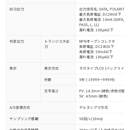
商品です。
対応予定なし：EU RoHS指令（10物質）の
BCD出力
出力信号名: DATA, POLARITY, OVE
以下の条件をお読みいただき、同意のうえ
非含有に非対応の商品で、対応品を出す予
最大負荷電圧: DC24V以下
ご利用ください。
定はありません。
最大負荷電流: 10mA (DATA, POLAR
調査・確認中：EU RoHS指令（10物質）の
PASS, L, LL)
本サービスは、当社制御機器事業取扱
※1 中国RoHS○×表
漏れ電流: 100µA以下
非含有の対応状況を調査中または確認中の
商品の当社在庫状況および標準価格
商品です。
(税抜)を提供させていただくもので
判定出力
トランジスタ出
NPNオープンコレクタ
「○」：最大均質材料含有率が中国RoHSの
非該当品：ライセンス料など無形物で、有
す。
力
負荷電圧: DC24V以下
基準値以下であることを示します。
害物質有無と関係のない商品です。
当社制御機器事業取扱商品の中には、
負荷電流: 50mA以下
「×」：最大均質材料含有率が中国RoHSの
仕入先様の事情により、非含有部品として
漏れ電流: 100µA以下
本サービスの対象外となる商品もある
基準値を超えていることを示します。
いたものが、含有品と判明した場合などや
当社は、これら貴社製品のうち、外国
ことをご了承ください。
「－」：未確認です。当社販売部門へお問
むを得ず変更することがあります。
表示
為替および外国貿易法に定める商品
表示方式
ネガタイプLCD (バックライト
在庫状況および標準価格照会結果は、
い合わせください。
（以下｢規制貨物等」という）を輸出
記載している更新日時点での社内デー
桁数
5桁 (-19999～99999)
*EU RoHS指令（10物質）：
または国外への提供する場合は、日本
記
タに基づき作成されるものであり、閲
説明
鉛(Pb) 1000ppm以下、 水銀(Hg) 1000ppm以下、 カド
*中国RoHS10物質の基準値 (GB/T26572)：
国政府の輸出許可(または役務取引許
号
覧された時点での実際の在庫および標
ミウム(Cd) 100ppm以下、
Pb(鉛) :1000ppm、 Hg(水銀) : 1000ppm、 Cd(カドミウ
文字高さ
PV: 14.2mm (緑色/赤色切替)
可)を取得するなどの必要な手続きを
六価クロム(Cr(Ⅵ)) 1000ppm以下、ポリ臭化ビフェニル
ム) : 100ppm、
準価格とは異なる場合があることをご
SV: 4.9mm (緑色)
類(PBB) 1000ppm以下、ポリ臭化ジフェニルエーテル類
Cr(Ⅵ)(六価クロム) : 1000ppm、 PBBs(ポリ臭化ビフェ
とります。
了承ください。
(PBDE) 1000ppm以下、フタル酸ビス(2-エチルヘキシ
○
一定数以上の在庫あり
ニル類) : 1000ppm、 PBDEs(ポリ臭化ジフェニルエーテ
当社は規制貨物を破棄する場合は、完
ル) (DEHP)(別名：DOP) 1000ppm以下、フタル酸ブチ
正式な納期状況および標準価格はお客
ル類) : 1000ppm、
A/D変換方式
デルタシグマ方式
ルベンジル（BBP） 1000ppm以下、フタル酸ジブチル
全に破砕するなど、違法に輸出されな
DBP(フタル酸ジブチル) : 1000ppm、 DIBP(フタル酸ジ
様のお取引先、またはお客様担当のオ
（DBP） 1000ppm以下、フタル酸ジイソブチル
イソブチル) : 1000ppm、 BBP(フタル酸ブチルベンジ
△
一定数には満たないが在庫あり
いよう必要な手段を講じます。
サンプリング周期
ムロン制御機器販売店・当社販売員に
50回/s (20ms)
(DIBP) 1000ppm以下
ル) : 1000ppm、
当社は貴社製品を、核兵器、ミサイ
但し、RoHS指令で産業用監視および制御機器に対する
DEHP(フタル酸ビス(2-エチルヘキシル)) : 1000ppm
ご相談ください。
適用除外項目は除く。
ル、化学兵器、生物兵器またはその他
比較出力応答時間
300ms以下 (入力信号の15