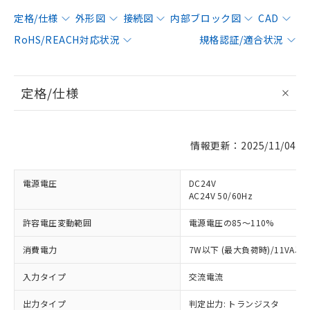
定格/仕様
外形図
接続図
内部ブロック図
CAD
RoHS/REACH対応状況
規格認証/適合状況
定格/仕様
情報更新：2025/11/04
電源電圧
DC24V
AC24V 50/60Hz
許容電圧変動範囲
電源電圧の85～110%
消費電力
7W以下 (最大負荷時)/11VA以
入力タイプ
交流電流
出力タイプ
判定出力: トランジスタ