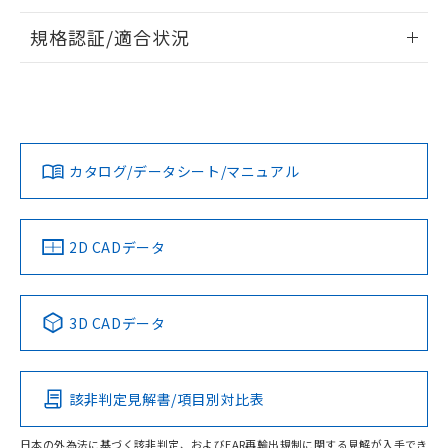
情報更新：2026/7/29
規格認証/適合状況
ログイン/会員登録
EU RoHS
注意事項・凡例
UL認証
CSA認証
CEマーキング
Yes
Yes
Yes
対応状況
対応予定月
※1
※2
ダウンロードデータをご利用いただく前に、以下を必ずお読
みください。
カタログ/データシート/マニュアル
対応済み
ソフトウェアの使用条件
LR型式承認
DNV型式承認
BV型式承認
KR型式承
（イギリス
（ノルウェー
（フランス
（韓国
船舶規格）
船舶規格）
船舶規格）
船舶規格
中国 RoHS
注意事項・凡例
2D CADデータ
端子配置
No
No
No
No
中国 RoHS表
※1 ※2
3D CADデータ
この製品の規格認証/適合状況ページへ
Pb
Hg
Cd
Cr(VI)
その他の認証はこちらのページからご検索ください
該非判定見解書/項目別対比表
X
O
O
O
日本の外為法に基づく該非判定、およびEAR再輸出規制に関する見解が入手でき