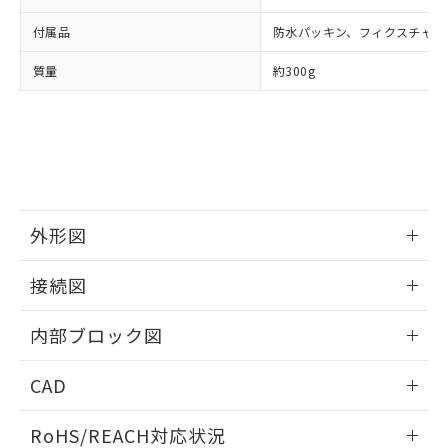
物質の対応では、対応完了までの期間は出
荷製品に未対応品が混在することから備考
付属品
防水パッキン、フィクスチャー
欄に対応日を記載しておりました。
質量
約300g
既に当社にて対応品への在庫切替を完了
していることから、特段のことがない限
り、2022年1月12日より割愛しておりま
す。
外形図
情報更新：2025/11/04
接続図
情報更新：2025/11/04
内部ブロック図
情報更新：2025/11/04
CAD
ログイン/会員登録いただくと、CADデータをダウンロー
RoHS/REACH対応状況
ドすることができます。