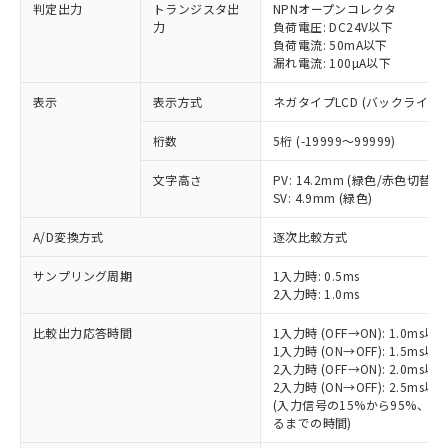
非該当品：ライセンス料など無形物で、有
判定出力
トランジスタ出
NPNオープンコレクタ
す。
基準値以下であることを示します。
害物質有無と関係のない商品です。
力
負荷電圧: DC24V以下
当社制御機器事業取扱商品の中には、
「×」：最大均質材料含有率が中国RoHSの
仕入先様の事情により、非含有部品として
負荷電流: 50mA以下
本サービスの対象外となる商品もある
基準値を超えていることを示します。
漏れ電流: 100µA以下
いたものが、含有品と判明した場合などや
当社は、これら貴社製品のうち、外国
ことをご了承ください。
「－」：未確認です。当社販売部門へお問
むを得ず変更することがあります。
為替および外国貿易法に定める商品
在庫状況および標準価格照会結果は、
表示
表示方式
ネガタイプLCD (バックライト
い合わせください。
（以下｢規制貨物等」という）を輸出
記載している更新日時点での社内デー
*EU RoHS指令（10物質）：
または国外への提供する場合は、日本
記
タに基づき作成されるものであり、閲
説明
桁数
5桁 (-19999～99999)
鉛(Pb) 1000ppm以下、 水銀(Hg) 1000ppm以下、 カド
*中国RoHS10物質の基準値 (GB/T26572)：
国政府の輸出許可(または役務取引許
号
覧された時点での実際の在庫および標
ミウム(Cd) 100ppm以下、
Pb(鉛) :1000ppm、 Hg(水銀) : 1000ppm、 Cd(カドミウ
可)を取得するなどの必要な手続きを
六価クロム(Cr(Ⅵ)) 1000ppm以下、ポリ臭化ビフェニル
ム) : 100ppm、
準価格とは異なる場合があることをご
文字高さ
PV: 14.2mm (緑色/赤色切替)
類(PBB) 1000ppm以下、ポリ臭化ジフェニルエーテル類
Cr(Ⅵ)(六価クロム) : 1000ppm、 PBBs(ポリ臭化ビフェ
とります。
SV: 4.9mm (緑色)
了承ください。
(PBDE) 1000ppm以下、フタル酸ビス(2-エチルヘキシ
○
一定数以上の在庫あり
ニル類) : 1000ppm、 PBDEs(ポリ臭化ジフェニルエーテ
当社は規制貨物を破棄する場合は、完
ル) (DEHP)(別名：DOP) 1000ppm以下、フタル酸ブチ
正式な納期状況および標準価格はお客
ル類) : 1000ppm、
ルベンジル（BBP） 1000ppm以下、フタル酸ジブチル
全に破砕するなど、違法に輸出されな
A/D変換方式
逐次比較方式
DBP(フタル酸ジブチル) : 1000ppm、 DIBP(フタル酸ジ
様のお取引先、またはお客様担当のオ
（DBP） 1000ppm以下、フタル酸ジイソブチル
イソブチル) : 1000ppm、 BBP(フタル酸ブチルベンジ
△
一定数には満たないが在庫あり
いよう必要な手段を講じます。
ムロン制御機器販売店・当社販売員に
(DIBP) 1000ppm以下
ル) : 1000ppm、
サンプリング周期
1入力時: 0.5ms
当社は貴社製品を、核兵器、ミサイ
但し、RoHS指令で産業用監視および制御機器に対する
DEHP(フタル酸ビス(2-エチルヘキシル)) : 1000ppm
ご相談ください。
2入力時: 1.0ms
適用除外項目は除く。
ル、化学兵器、生物兵器またはその他
－
在庫なし(最新の在庫状況につ
オムロン制御機器販売店や当社販売拠
フタル酸エステル類の４物質については閾値を超える意
武器並びにこれらの製造装置等に一切
いては、お客様のお取引先、ま
図的な使用がないことを確認しています。
点は「
販売ネットワーク
」をご確認
比較出力応答時間
1入力時 (OFF→ON): 1.0ms以
※2 環境保護使用期限
使用いたしません。
たはお客様担当のオムロン制御
ください。
1入力時 (ON→OFF): 1.5ms以
当社は、貴社製品を第三者に販売する
機器販売店・当社販売員にご確
在庫状況および標準価格結果を当社の
2入力時 (OFF→ON): 2.0ms以
※2 対応予定月
「ｅ」：有害物質（10物質）のすべてが基
場合は、上記1、2および3の内容を当
認ください)
2入力時 (ON→OFF): 2.5ms以
事前の承諾なく第三者に漏洩または開
準値以下であることを示します。
該第三者に通知します。また当社は、
(入力信号の15%から95%、
示しないようお願いします。
部品在庫の切り替え状況などにより、予定
「10」：通常の使用状況下において有害物
るまでの時間)
販売先および販売に係わる関係者が違
マイパーツ機能（部品リスト作成サー
空
受注生産機種、また在庫状況の
月が前後することがあります。
質が外部に漏えいし、環境に深刻な影響を
法に輸出するおそれがある場合は、取