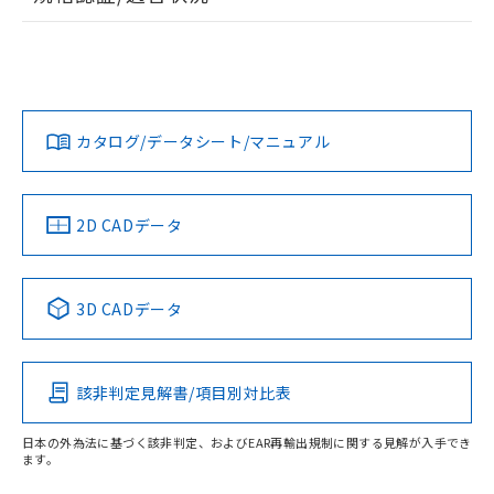
ログイン/会員登録
K3HB-SSD-AT11 AC100-240のRoHS対応状況については、
UL認証
CSA認証
CEマーキング適合
営業部門もしくは販売店にお問い合わせください。
Yes
Yes
Yes
この製品のRoHS/REACH対応状況ページへ
ダウンロードデータをご利用いただく前に、以下を必ずお読
みください。
カタログ/データシート/マニュアル
ソフトウェアの使用条件
LR型式承認
DNV型式承認
BV型式承認
KR型式承
（イギリス
（ノルウェー
（フランス
（韓国
船舶規格）
船舶規格）
船舶規格）
船舶規格
2D CADデータ
端子配置
No
No
No
No
3D CADデータ
この製品の規格認証/適合状況ページへ
その他の認証はこちらのページからご検索ください
該非判定見解書/項目別対比表
日本の外為法に基づく該非判定、およびEAR再輸出規制に関する見解が入手でき
ます。