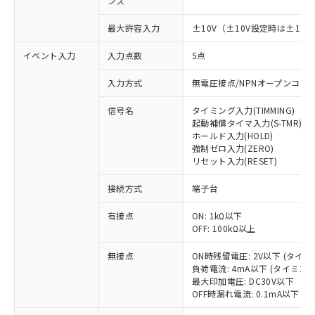
ンス
最大許容入力
±10V（±10V設定時は±14.5
イベント入力
入力点数
5点
入力方式
無電圧接点/NPNオープンコレ
※1 対応状況
信号名
タイミング入力(TIMMING)
起動補償タイマ入力(S-TMR)
ホールド入力(HOLD)
対応済み：EU RoHS指令（10物質）の
強制ゼロ入力(ZERO)
非含有に対応した製品が提供可能な商品で
リセット入力(RESET)
す。
対応予定：EU RoHS指令（10物質）の非含
接続方式
端子台
ご利用条件
有に対応した製品に切り替える予定のある
商品です。
有接点
ON: 1kΩ以下
対応予定なし：EU RoHS指令（10物質）の
OFF: 100kΩ以上
以下の条件をお読みいただき、同意のうえ
非含有に非対応の商品で、対応品を出す予
ご利用ください。
無接点
ON時残留電圧: 2V以下 (タイ
定はありません。
負荷電流: 4mA以下 (タイミン
調査・確認中：EU RoHS指令（10物質）の
本サービスは、当社制御機器事業取扱
最大印加電圧: DC30V以下
※1 中国RoHS○×表
非含有の対応状況を調査中または確認中の
商品の当社在庫状況および標準価格
OFF時漏れ電流: 0.1mA以下 
商品です。
(税抜)を提供させていただくもので
「○」：最大均質材料含有率が中国RoHSの