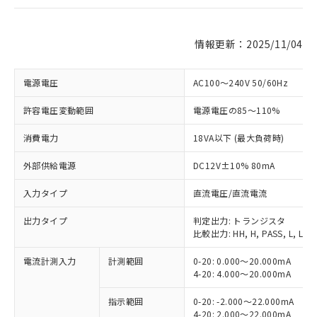
情報更新：2025/11/04
電源電圧
AC100～240V 50/60Hz
許容電圧変動範囲
電源電圧の85～110%
消費電力
18VA以下 (最大負荷時)
外部供給電源
DC12V±10% 80mA
入力タイプ
直流電圧/直流電流
出力タイプ
判定出力: トランジスタ
比較出力: HH, H, PASS, L, LL
電流計測入力
計測範囲
0-20: 0.000～20.000mA
4-20: 4.000～20.000mA
指示範囲
0-20: -2.000～22.000mA
4-20: 2.000～22.000mA