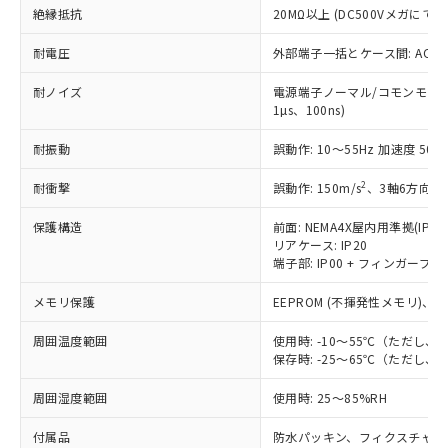
ビス）をご利用いただくには、I-Web
白
情報を公開していない機種
絶縁抵抗
20MΩ以上 (DC500Vメガにて)
及ぼさない年数を意味します。
り引きをいたしません。
メンバーズにご登録されている必要が
「－」：未確認です。当社販売部門へお問
あります。
耐電圧
外部端子一括とケース間: AC2,30
い合わせください。
お客様が当ウェブサイト上で当社にご
※3 非含有証明書ダウンロード
登録された部品リストについて、当社
耐ノイズ
電源端子ノーマル/コモンモード±
および当社の共同利用者が、当社の製
1µs、100ns)
下記の非含有証明書をダウンロードするこ
品・サービスに関するお客様との取
とができます。
耐振動
誤動作: 10～55Hz 加速度 50m/
合意する
キャンセル
引・商談に必要な範囲で利用すること
をご了承ください。
EU RoHS指令（10物質）の非含有証明書
2
耐衝撃
誤動作: 150m/s
、3軸6方向 各
※当社の共同利用者とは、
"個人情報
51物質の非含有証明書（当社基準）
の共同利用に関して"
の「1.共同利
保護構造
前面: NEMA4X屋内用準拠(IP66
※本証明書は発行日時点で非含有を証明す
用者の範囲」に記載されている法人を
リアケース: IP20
るもので、過去に遡って非含有を証明する
指します。
端子部: IP00 + フィンガープロテ
ものではありません。
また、RoHS指令のフタル酸エステル類４
メモリ保護
EEPROM (不揮発性メモリ)、書
物質の対応では、対応完了までの期間は出
荷製品に未対応品が混在することから備考
周囲温度範囲
使用時: -10～55℃（ただし
欄に対応日を記載しておりました。
保存時: -25～65℃（ただし
既に当社にて対応品への在庫切替を完了
していることから、特段のことがない限
周囲湿度範囲
使用時: 25～85%RH
り、2022年1月12日より割愛しておりま
付属品
防水パッキン、フィクスチャー
す。