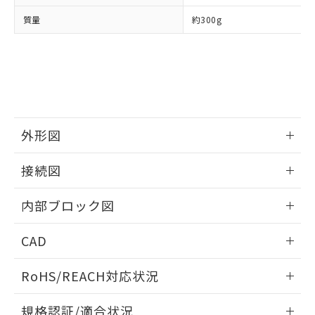
質量
約300g
外形図
情報更新：2025/11/04
接続図
情報更新：2025/11/04
内部ブロック図
情報更新：2025/11/04
CAD
ログイン/会員登録いただくと、CADデータをダウンロー
RoHS/REACH対応状況
ドすることができます。
情報更新：2026/7/29
規格認証/適合状況