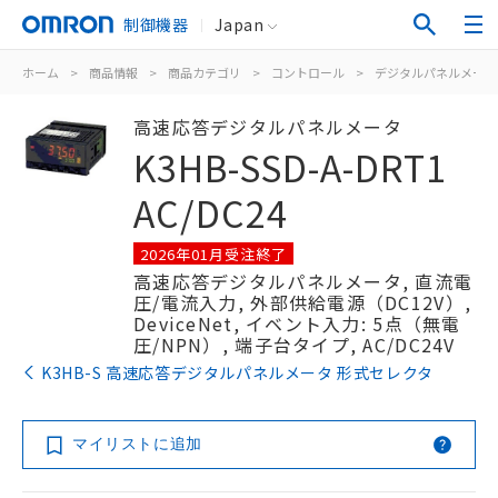
制御機器
Japan
ホーム
>
商品情報
>
商品カテゴリ
>
コントロール
>
デジタルパネルメータ
高速応答デジタルパネルメータ
K3HB-SSD-A-DRT1
AC/DC24
2026年01月受注終了
高速応答デジタルパネルメータ, 直流電
圧/電流入力, 外部供給電源（DC12V）,
DeviceNet, イベント入力: 5点（無電
圧/NPN）, 端子台タイプ, AC/DC24V
K3HB-S 高速応答デジタルパネルメータ 形式セレクタ
マイリストに追加