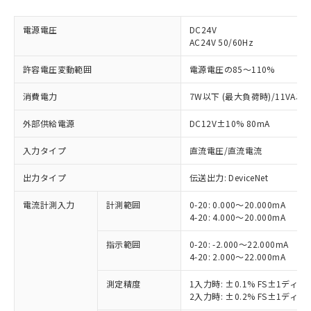
電源電圧
DC24V
AC24V 50/60Hz
許容電圧変動範囲
電源電圧の85～110%
消費電力
7W以下 (最大負荷時)/11VA以
外部供給電源
DC12V±10% 80mA
入力タイプ
直流電圧/直流電流
出力タイプ
伝送出力: DeviceNet
電流計測入力
計測範囲
0-20: 0.000～20.000mA
4-20: 4.000～20.000mA
指示範囲
0-20: -2.000～22.000mA
4-20: 2.000～22.000mA
測定精度
1入力時: ±0.1% FS±1ディ
2入力時: ±0.2% FS±1ディ