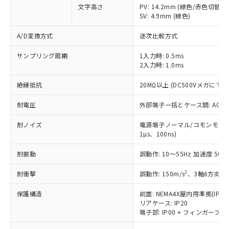
文字高さ
PV: 14.2mm (緑色/赤色切替)
商品です。
SV: 4.9mm (緑色)
対応予定なし：EU RoHS指令（10物質）の
以下の条件をお読みいただき、同意のうえ
非含有に非対応の商品で、対応品を出す予
A/D変換方式
逐次比較方式
ご利用ください。
定はありません。
調査・確認中：EU RoHS指令（10物質）の
サンプリング周期
1入力時: 0.5ms
本サービスは、当社制御機器事業取扱
※1 中国RoHS○×表
非含有の対応状況を調査中または確認中の
2入力時: 1.0ms
商品の当社在庫状況および標準価格
商品です。
(税抜)を提供させていただくもので
「○」：最大均質材料含有率が中国RoHSの
非該当品：ライセンス料など無形物で、有
絶縁抵抗
20MΩ以上 (DC500Vメガにて)
す。
基準値以下であることを示します。
害物質有無と関係のない商品です。
当社制御機器事業取扱商品の中には、
「×」：最大均質材料含有率が中国RoHSの
耐電圧
外部端子一括とケース間: AC2,30
仕入先様の事情により、非含有部品として
本サービスの対象外となる商品もある
基準値を超えていることを示します。
いたものが、含有品と判明した場合などや
当社は、これら貴社製品のうち、外国
ことをご了承ください。
耐ノイズ
電源端子ノーマル/コモンモード±
「－」：未確認です。当社販売部門へお問
むを得ず変更することがあります。
為替および外国貿易法に定める商品
在庫状況および標準価格照会結果は、
1µs、100ns)
い合わせください。
（以下｢規制貨物等」という）を輸出
記載している更新日時点での社内デー
*EU RoHS指令（10物質）：
または国外への提供する場合は、日本
耐振動
記
タに基づき作成されるものであり、閲
説明
誤動作: 10～55Hz 加速度 50m/
鉛(Pb) 1000ppm以下、 水銀(Hg) 1000ppm以下、 カド
*中国RoHS10物質の基準値 (GB/T26572)：
国政府の輸出許可(または役務取引許
号
覧された時点での実際の在庫および標
ミウム(Cd) 100ppm以下、
Pb(鉛) :1000ppm、 Hg(水銀) : 1000ppm、 Cd(カドミウ
可)を取得するなどの必要な手続きを
六価クロム(Cr(Ⅵ)) 1000ppm以下、ポリ臭化ビフェニル
2
耐衝撃
誤動作: 150m/s
、3軸6方向 各
ム) : 100ppm、
準価格とは異なる場合があることをご
類(PBB) 1000ppm以下、ポリ臭化ジフェニルエーテル類
Cr(Ⅵ)(六価クロム) : 1000ppm、 PBBs(ポリ臭化ビフェ
とります。
了承ください。
(PBDE) 1000ppm以下、フタル酸ビス(2-エチルヘキシ
○
一定数以上の在庫あり
ニル類) : 1000ppm、 PBDEs(ポリ臭化ジフェニルエーテ
保護構造
当社は規制貨物を破棄する場合は、完
前面: NEMA4X屋内用準拠(IP66
ル) (DEHP)(別名：DOP) 1000ppm以下、フタル酸ブチ
正式な納期状況および標準価格はお客
ル類) : 1000ppm、
リアケース: IP20
ルベンジル（BBP） 1000ppm以下、フタル酸ジブチル
全に破砕するなど、違法に輸出されな
DBP(フタル酸ジブチル) : 1000ppm、 DIBP(フタル酸ジ
様のお取引先、またはお客様担当のオ
（DBP） 1000ppm以下、フタル酸ジイソブチル
端子部: IP00 + フィンガープロテ
イソブチル) : 1000ppm、 BBP(フタル酸ブチルベンジ
△
一定数には満たないが在庫あり
いよう必要な手段を講じます。
ムロン制御機器販売店・当社販売員に
(DIBP) 1000ppm以下
ル) : 1000ppm、
当社は貴社製品を、核兵器、ミサイ
但し、RoHS指令で産業用監視および制御機器に対する
DEHP(フタル酸ビス(2-エチルヘキシル)) : 1000ppm