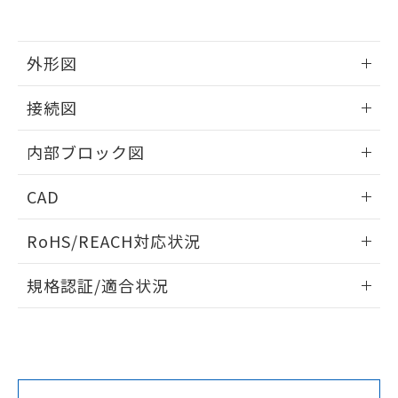
外形図
情報更新：2025/11/04
接続図
情報更新：2025/11/04
内部ブロック図
情報更新：2025/11/04
CAD
ログイン/会員登録いただくと、CADデータをダウンロー
RoHS/REACH対応状況
ドすることができます。
情報更新：2026/7/29
規格認証/適合状況
ログイン/会員登録
K3HB-SSD-A-DRT1 AC/DC24のRoHS対応状況については、
UL認証
CSA認証
CEマーキング適合
営業部門もしくは販売店にお問い合わせください。
Yes
Yes
Yes
この製品のRoHS/REACH対応状況ページへ
ダウンロードデータをご利用いただく前に、以下を必ずお読