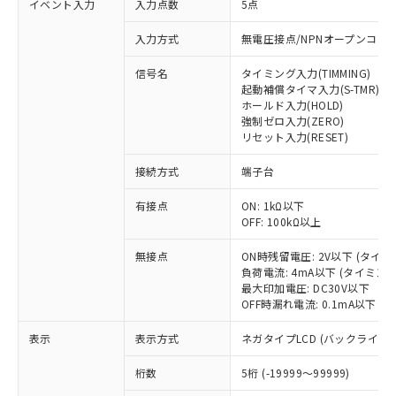
イベント入力
入力点数
5点
入力方式
無電圧接点/NPNオープンコレ
信号名
タイミング入力(TIMMING)
起動補償タイマ入力(S-TMR)
ホールド入力(HOLD)
強制ゼロ入力(ZERO)
リセット入力(RESET)
接続方式
端子台
有接点
ON: 1kΩ以下
OFF: 100kΩ以上
無接点
ON時残留電圧: 2V以下 (タイ
負荷電流: 4mA以下 (タイミン
※1 対応状況
最大印加電圧: DC30V以下
OFF時漏れ電流: 0.1mA以下 
対応済み：EU RoHS指令（10物質）の
非含有に対応した製品が提供可能な商品で
表示
表示方式
ネガタイプLCD (バックライト
す。
桁数
5桁 (-19999～99999)
対応予定：EU RoHS指令（10物質）の非含
ご利用条件
有に対応した製品に切り替える予定のある