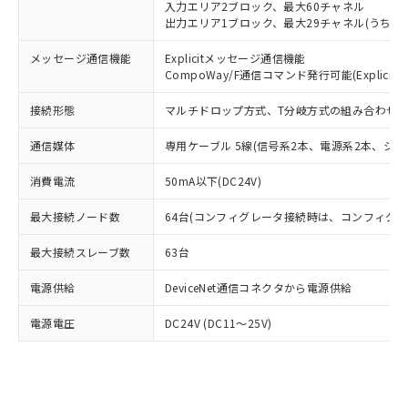
また、RoHS指令のフタル酸エステル類４
入力エリア2ブロック、最大60チャネル
出力エリア1ブロック、最大29チャネル(うち先
物質の対応では、対応完了までの期間は出
荷製品に未対応品が混在することから備考
メッセージ通信機能
Explicitメッセージ通信機能
欄に対応日を記載しておりました。
CompoWay/F通信コマンド発行可能(Explic
既に当社にて対応品への在庫切替を完了
していることから、特段のことがない限
接続形態
マルチドロップ方式、T分岐方式の組み合わせが
り、2022年1月12日より割愛しておりま
す。
通信媒体
専用ケーブル 5線(信号系2本、電源系2本、シー
消費電流
50mA以下(DC24V)
最大接続ノード数
64台(コンフィグレータ接続時は、コンフィグレ
最大接続スレーブ数
63台
電源供給
DeviceNet通信コネクタから電源供給
電源電圧
DC24V (DC11～25V)