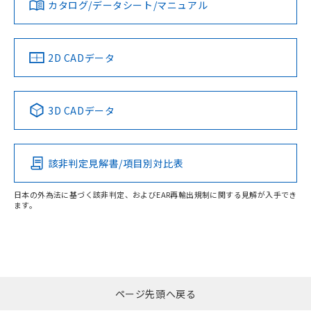
みください。
カタログ/データシート/マニュアル
ソフトウェアの使用条件
LR型式承認
DNV型式承認
BV型式承認
KR型式承
（イギリス
（ノルウェー
（フランス
（韓国
船舶規格）
船舶規格）
船舶規格）
船舶規格
2D CADデータ
端子配置
No
No
No
No
3D CADデータ
この製品の規格認証/適合状況ページへ
その他の認証はこちらのページからご検索ください
該非判定見解書/項目別対比表
日本の外為法に基づく該非判定、およびEAR再輸出規制に関する見解が入手でき
ます。
ページ先頭へ戻る