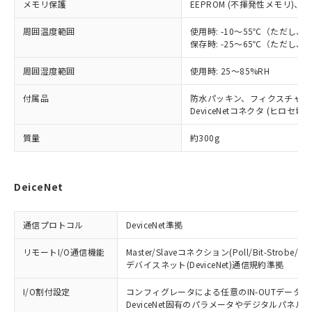
ご相談ください。
メモリ保護
EEPROM (不揮発性メモリ)、書
適用除外項目は除く。
ル、化学兵器、生物兵器またはその他
－
在庫なし(最新の在庫状況につ
オムロン制御機器販売店や当社販売拠
フタル酸エステル類の４物質については閾値を超える意
武器並びにこれらの製造装置等に一切
いては、お客様のお取引先、ま
図的な使用がないことを確認しています。
点は「
販売ネットワーク
」をご確認
周囲温度範囲
使用時: -10～55℃（ただし
※2 環境保護使用期限
使用いたしません。
たはお客様担当のオムロン制御
ください。
保存時: -25～65℃（ただし
当社は、貴社製品を第三者に販売する
機器販売店・当社販売員にご確
在庫状況および標準価格結果を当社の
※2 対応予定月
「ｅ」：有害物質（10物質）のすべてが基
場合は、上記1、2および3の内容を当
周囲湿度範囲
認ください)
使用時: 25～85%RH
事前の承諾なく第三者に漏洩または開
準値以下であることを示します。
該第三者に通知します。また当社は、
示しないようお願いします。
部品在庫の切り替え状況などにより、予定
「10」：通常の使用状況下において有害物
付属品
販売先および販売に係わる関係者が違
防水パッキン、フィクスチャー
マイパーツ機能（部品リスト作成サー
空
受注生産機種、また在庫状況の
月が前後することがあります。
質が外部に漏えいし、環境に深刻な影響を
DeviceNetコネクタ (ヒロセ
法に輸出するおそれがある場合は、取
ビス）をご利用いただくには、I-Web
白
情報を公開していない機種
及ぼさない年数を意味します。
り引きをいたしません。
メンバーズにご登録されている必要が
質量
約300g
「－」：未確認です。当社販売部門へお問
あります。
い合わせください。
お客様が当ウェブサイト上で当社にご
※3 非含有証明書ダウンロード
登録された部品リストについて、当社
DeiceNet
および当社の共同利用者が、当社の製
下記の非含有証明書をダウンロードするこ
品・サービスに関するお客様との取
とができます。
合意する
キャンセル
引・商談に必要な範囲で利用すること
通信プロトコル
DeviceNet準拠
をご了承ください。
EU RoHS指令（10物質）の非含有証明書
※当社の共同利用者とは、
"個人情報
リモートI/O通信機能
Master/Slaveコネクション(Poll/Bit-Strobe/COS
51物質の非含有証明書（当社基準）
の共同利用に関して"
の「1.共同利
デバイスネット(DeviceNet)通信規約準拠
※本証明書は発行日時点で非含有を証明す
用者の範囲」に記載されている法人を
るもので、過去に遡って非含有を証明する
I/O割付設定
コンフィグレータによる任意のIN-OUTデータ
指します。
ものではありません。
DeviceNet固有のパラメータやデジタルパ