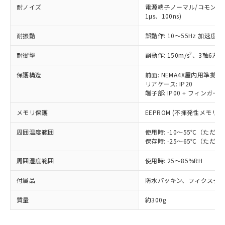
当社は、貴社製品を第三者に販売する
機器販売店・当社販売員にご確
在庫状況および標準価格結果を当社の
耐ノイズ
電源端子ノーマル/コモンモー
※2 対応予定月
「ｅ」：有害物質（10物質）のすべてが基
場合は、上記1、2および3の内容を当
認ください)
事前の承諾なく第三者に漏洩または開
1µs、100ns)
準値以下であることを示します。
該第三者に通知します。また当社は、
示しないようお願いします。
部品在庫の切り替え状況などにより、予定
「10」：通常の使用状況下において有害物
販売先および販売に係わる関係者が違
マイパーツ機能（部品リスト作成サー
耐振動
誤動作: 10～55Hz 加速度 50
空
受注生産機種、また在庫状況の
月が前後することがあります。
質が外部に漏えいし、環境に深刻な影響を
法に輸出するおそれがある場合は、取
ビス）をご利用いただくには、I-Web
白
情報を公開していない機種
及ぼさない年数を意味します。
り引きをいたしません。
2
耐衝撃
誤動作: 150m/s
、3軸6方向
メンバーズにご登録されている必要が
「－」：未確認です。当社販売部門へお問
あります。
い合わせください。
保護構造
前面: NEMA4X屋内用準拠(IP
お客様が当ウェブサイト上で当社にご
※3 非含有証明書ダウンロード
リアケース: IP20
登録された部品リストについて、当社
端子部: IP00 + フィンガープロ
および当社の共同利用者が、当社の製
下記の非含有証明書をダウンロードするこ
品・サービスに関するお客様との取
メモリ保護
EEPROM (不揮発性メモリ)
とができます。
合意する
キャンセル
引・商談に必要な範囲で利用すること
をご了承ください。
周囲温度範囲
使用時: -10～55℃（た
EU RoHS指令（10物質）の非含有証明書
※当社の共同利用者とは、
"個人情報
保存時: -25～65℃（た
51物質の非含有証明書（当社基準）
の共同利用に関して"
の「1.共同利
※本証明書は発行日時点で非含有を証明す
周囲湿度範囲
使用時: 25～85%RH
用者の範囲」に記載されている法人を
るもので、過去に遡って非含有を証明する
指します。
ものではありません。
付属品
防水パッキン、フィクスチ
また、RoHS指令のフタル酸エステル類４
物質の対応では、対応完了までの期間は出
質量
約300g
荷製品に未対応品が混在することから備考
欄に対応日を記載しておりました。