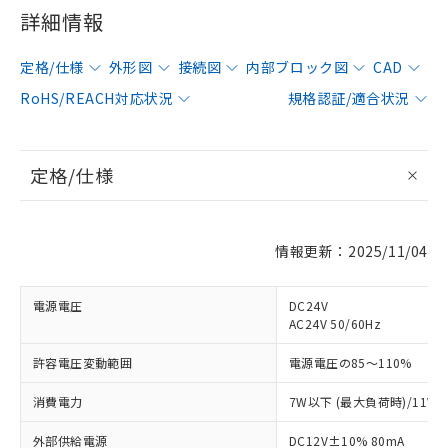
詳細情報
定格/仕様
外形図
接続図
内部ブロック図
CAD
RoHS/REACH対応状況
規格認証/適合状況
定格/仕様
情報更新：2025/11/04
電源電圧
DC24V
AC24V 50/60Hz
許容電圧変動範囲
電源電圧の85～110%
消費電力
7W以下 (最大負荷時)/11VA
外部供給電源
DC12V±10% 80mA