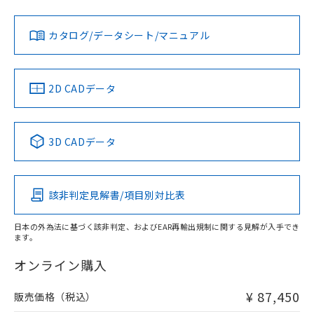
Yes
Yes
Yes
対応状況
対応予定月
※1
※2
ダウンロードデータをご利用いただく前に、以下を必ずお読
みください。
カタログ/データシート/マニュアル
対応済み
ソフトウェアの使用条件
LR型式承認
DNV型式承認
BV型式承認
KR型式承
（イギリス
（ノルウェー
（フランス
（韓国
船舶規格）
船舶規格）
船舶規格）
船舶規格
中国 RoHS
注意事項・凡例
2D CADデータ
端子配置
No
No
No
No
中国 RoHS表
※1 ※2
3D CADデータ
この製品の規格認証/適合状況ページへ
Pb
Hg
Cd
Cr(VI)
その他の認証はこちらのページからご検索ください
該非判定見解書/項目別対比表
X
O
O
O
日本の外為法に基づく該非判定、およびEAR再輸出規制に関する見解が入手でき
ます。
"対応済み"や非含有の記載がされた商品であっても、流通
在庫等で未対応品が混在する可能性があります。
オンライン購入
非含有品が必要な際は、弊社営業部門もしくは販売店へお
問い合わせください。
¥ 87,450
販売価格（税込）