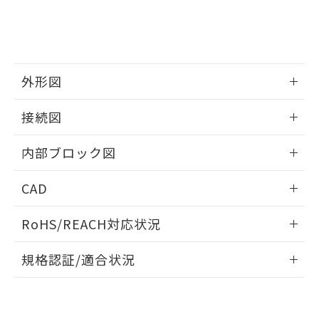
既に当社にて対応品への在庫切替を完了
していることから、特段のことがない限
り、2022年1月12日より割愛しておりま
す。
外形図
情報更新：2025/11/04
接続図
情報更新：2025/11/04
内部ブロック図
情報更新：2025/11/04
CAD
ログイン/会員登録いただくと、CADデータをダウンロー
RoHS/REACH対応状況
ドすることができます。
情報更新：2026/7/29
規格認証/適合状況
ログイン/会員登録
EU RoHS
注意事項・凡例
UL認証
CSA認証
CEマーキング