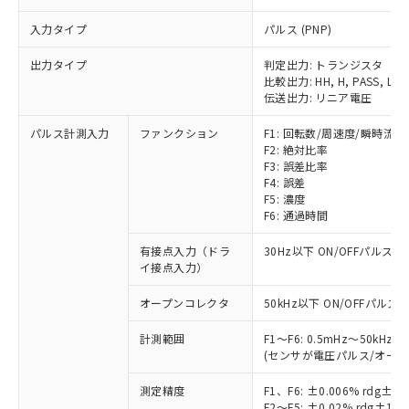
入力タイプ
パルス (PNP)
出力タイプ
判定出力: トランジスタ
比較出力: HH, H, PASS, L, L
伝送出力: リニア電圧
パルス計測入力
ファンクション
F1: 回転数/周速度/瞬時流量
F2: 絶対比率
F3: 誤差比率
F4: 誤差
F5: 濃度
F6: 通過時間
有接点入力（ドラ
30Hz以下 ON/OFFパルス幅
イ接点入力）
オープンコレクタ
50kHz以下 ON/OFFパルス幅
計測範囲
F1～F6: 0.5mHz～50kHz
(センサが電圧パルス/オー
測定精度
F1、F6: ±0.006% rdg
F2～F5: ±0.02% rdg±