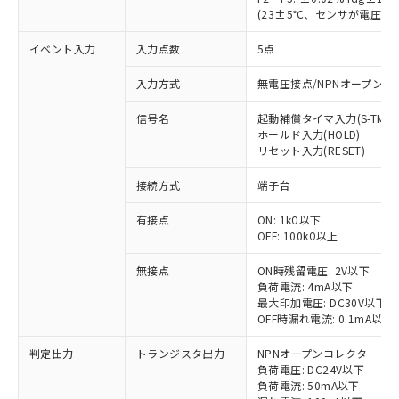
(23±5℃、センサが電圧パ
イベント入力
入力点数
5点
入力方式
無電圧接点/NPNオープンコ
信号名
起動補償タイマ入力(S-TMR)
ホールド入力(HOLD)
リセット入力(RESET)
接続方式
端子台
※1 対応状況
有接点
ON: 1kΩ以下
OFF: 100kΩ以上
対応済み：EU RoHS指令（10物質）の
非含有に対応した製品が提供可能な商品で
無接点
ON時残留電圧: 2V以下
負荷電流: 4mA以下
す。
最大印加電圧: DC30V以下
対応予定：EU RoHS指令（10物質）の非含
OFF時漏れ電流: 0.1mA以下
ご利用条件
有に対応した製品に切り替える予定のある
商品です。
判定出力
トランジスタ出力
NPNオープンコレクタ
対応予定なし：EU RoHS指令（10物質）の
負荷電圧: DC24V以下
以下の条件をお読みいただき、同意のうえ
非含有に非対応の商品で、対応品を出す予
負荷電流: 50mA以下
ご利用ください。