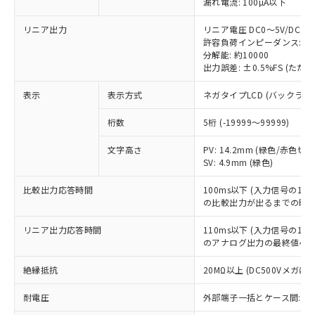
定はありません。
漏れ電流: 100µA以下
調査・確認中：EU RoHS指令（10物質）の
本サービスは、当社制御機器事業取扱
※1 中国RoHS○×表
リニア出力
リニア電圧 DC0～5V/DC1～5
非含有の対応状況を調査中または確認中の
商品の当社在庫状況および標準価格
許容負荷インピーダンス: 5k
商品です。
(税抜)を提供させていただくもので
分解能: 約10000
「○」：最大均質材料含有率が中国RoHSの
非該当品：ライセンス料など無形物で、有
出力誤差: ±0.5%FS (た
す。
基準値以下であることを示します。
害物質有無と関係のない商品です。
当社制御機器事業取扱商品の中には、
「×」：最大均質材料含有率が中国RoHSの
仕入先様の事情により、非含有部品として
表示
表示方式
ネガタイプLCD (バックライ
本サービスの対象外となる商品もある
基準値を超えていることを示します。
いたものが、含有品と判明した場合などや
当社は、これら貴社製品のうち、外国
ことをご了承ください。
「－」：未確認です。当社販売部門へお問
むを得ず変更することがあります。
桁数
5桁 (-19999～99999)
為替および外国貿易法に定める商品
在庫状況および標準価格照会結果は、
い合わせください。
（以下｢規制貨物等」という）を輸出
記載している更新日時点での社内デー
文字高さ
PV: 14.2mm (緑色/赤色切替
*EU RoHS指令（10物質）：
または国外への提供する場合は、日本
記
タに基づき作成されるものであり、閲
説明
鉛(Pb) 1000ppm以下、 水銀(Hg) 1000ppm以下、 カド
SV: 4.9mm (緑色)
*中国RoHS10物質の基準値 (GB/T26572)：
国政府の輸出許可(または役務取引許
号
覧された時点での実際の在庫および標
ミウム(Cd) 100ppm以下、
Pb(鉛) :1000ppm、 Hg(水銀) : 1000ppm、 Cd(カドミウ
可)を取得するなどの必要な手続きを
六価クロム(Cr(Ⅵ)) 1000ppm以下、ポリ臭化ビフェニル
ム) : 100ppm、
準価格とは異なる場合があることをご
比較出力応答時間
100ms以下 (入力信号の1
類(PBB) 1000ppm以下、ポリ臭化ジフェニルエーテル類
Cr(Ⅵ)(六価クロム) : 1000ppm、 PBBs(ポリ臭化ビフェ
とります。
了承ください。
の比較出力が出るまでの時間
(PBDE) 1000ppm以下、フタル酸ビス(2-エチルヘキシ
○
一定数以上の在庫あり
ニル類) : 1000ppm、 PBDEs(ポリ臭化ジフェニルエーテ
当社は規制貨物を破棄する場合は、完
ル) (DEHP)(別名：DOP) 1000ppm以下、フタル酸ブチ
正式な納期状況および標準価格はお客
ル類) : 1000ppm、
ルベンジル（BBP） 1000ppm以下、フタル酸ジブチル
全に破砕するなど、違法に輸出されな
DBP(フタル酸ジブチル) : 1000ppm、 DIBP(フタル酸ジ
リニア出力応答時間
110ms以下 (入力信号の1
様のお取引先、またはお客様担当のオ
（DBP） 1000ppm以下、フタル酸ジイソブチル
イソブチル) : 1000ppm、 BBP(フタル酸ブチルベンジ
△
一定数には満たないが在庫あり
いよう必要な手段を講じます。
のアナログ出力の最終値への
ムロン制御機器販売店・当社販売員に
(DIBP) 1000ppm以下
ル) : 1000ppm、
当社は貴社製品を、核兵器、ミサイ
但し、RoHS指令で産業用監視および制御機器に対する
DEHP(フタル酸ビス(2-エチルヘキシル)) : 1000ppm
ご相談ください。
適用除外項目は除く。
絶縁抵抗
20MΩ以上 (DC500Vメガにて
ル、化学兵器、生物兵器またはその他
－
在庫なし(最新の在庫状況につ
オムロン制御機器販売店や当社販売拠
フタル酸エステル類の４物質については閾値を超える意
武器並びにこれらの製造装置等に一切
いては、お客様のお取引先、ま
図的な使用がないことを確認しています。
点は「
販売ネットワーク
」をご確認
※2 環境保護使用期限
耐電圧
外部端子一括とケース間: AC2,
使用いたしません。
たはお客様担当のオムロン制御
ください。