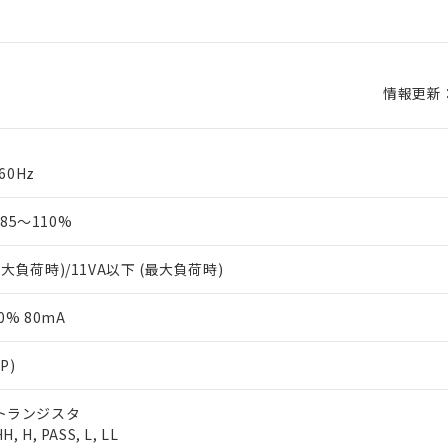
情報更新：2
/60Hz
5～110%
最大負荷時)/11VA以下 (最大負荷時)
0% 80mA
P)
 トランジスタ
 H, PASS, L, LL