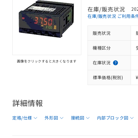
在庫/販売状況
20
在庫/販売状況 ご利用条
販売状況
機種区分
画像をクリックすると大きくなります
在庫状況
標準価格(税別)
詳細情報
定格/仕様
外形図
接続図
内部ブロック図