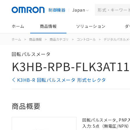
制御機器
Japan
ホーム
商品情報
ソリューション
ダ
ホーム
>
商品情報
>
商品カテゴリ
>
コントロール
>
デジタルパネルメ
回転パルスメータ
K3HB-RPB-FLK3AT11
K3HB-R 回転パルスメータ 形式セレクタ
商品概要
回転パルスメータ, PNP入
入力: 5点（無電圧/NPN）