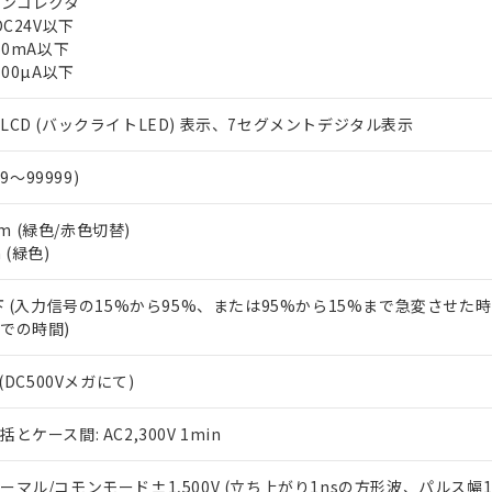
プンコレクタ
上の在庫あり
 1000ppm、 DIBP(フタル酸ジイソブチル) : 1000ppm、 BBP(フタル酸ブチルベンジル) :
品を、核兵器、ミサイル、化学兵器、生物兵器またはその他武器並
DC24V以下
チルヘキシル)) : 1000ppm
況および標準価格はお客様のお取引先、またはお客様担当のオムロ
用いたしません。
50mA以下
ご相談ください。
は満たないが在庫あり
製品を第三者に販売する場合は、上記1、2および3の内容を当該第
100µA以下
機器販売店や当社販売拠点は「
販売ネットワーク
」をご確認くだ
販売先および販売に係わる関係者が違法に輸出するおそれがある場
用期限
び標準価格結果を当社の事前の承諾なく第三者に漏洩または開示し
え状況などにより、予定月が前後することがあります。
(最新の在庫状況については、お客様のお取引先、またはお客様担当
LCD (バックライトLED) 表示、7セグメントデジタル表示
（10物質）のすべてが基準値以下であることを示します。
店・当社販売員にご確認ください)
能（部品リスト作成サービス）をご利用いただくには、I-Webメン
使用状況下において有害物質が外部に漏えいし、環境に深刻な影響を
あります。
99～99999)
機種、また在庫状況の情報を公開していない機種
ェブサイト上で当社にご登録された部品リストについて、当社およ
書ダウンロード
す。当社販売部門へお問い合わせください。
品・サービスに関するお客様との取引・商談に必要な範囲で利用す
合意する
キャンセル
2mm (緑色/赤色切替)
書をダウンロードすることができます。
m (緑色)
利用者とは、
"個人情報の共同利用に関して"
の「1.共同利用者の
します。
10物質）の非含有証明書
以下 (入力信号の15%から95%、または95%から15%まで急変させた
明書（当社基準）
での時間)
日時点で非含有を証明するもので、過去に遡って非含有を証明するも
令のフタル酸エステル類４物質の対応では、対応完了までの期間は出
(DC500Vメガにて)
備考欄に対応日を記載しておりました。
品への在庫切替を完了していることから、特段のことがない限り、20
す。
とケース間: AC2,300V 1min
ーマル/コモンモード±1,500V (立ち上がり1nsの方形波、パルス幅1