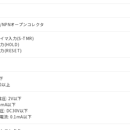
/NPNオープンコレクタ
マ入力(S-TMR)
(HOLD)
(RESET)
 RoHS指令（10物質）の非含有に対応した製品が提供可能な商品です
oHS指令（10物質）の非含有に対応した製品に切り替える予定のある
 RoHS指令（10物質）の非含有に非対応の商品で、対応品を出す予
 RoHS指令（10物質）の非含有の対応状況を調査中または確認中の
以下
ンス料など無形物で、有害物質有無と関係のない商品です。
○×表
kΩ以上
より、非含有部品としていたものが、含有品と判明した場合などやむ
みいただき、同意のうえご利用ください。
材料含有率が中国RoHSの基準値以下であることを示します。
圧: 2V以下
材料含有率が中国RoHSの基準値を超えていることを示します。
、当社制御機器事業取扱商品の当社在庫状況および標準価格(税抜)
ら貴社製品のうち、外国為替および外国貿易法に定める商品（以下｢
質）：
4mA以下
す。当社販売部門へお問い合わせください。
 水銀(Hg) 1000ppm以下、 カドミウム(Cd) 100ppm以下、
たは国外への提供する場合は、日本国政府の輸出許可(または役務取
: DC30V以下
000ppm以下、ポリ臭化ビフェニル類(PBB) 1000ppm以下、ポリ臭化ジフェニルエーテル類(P
事業取扱商品の中には、本サービスの対象外となる商品もあること
手続きをとります。
電流: 0.1mA以下
キシル) (DEHP)(別名：DOP) 1000ppm以下、フタル酸ブチルベンジル（BBP） 100
(GB/T26572)：
以下、フタル酸ジイソブチル (DIBP) 1000ppm以下
び標準価格照会結果は、記載している更新日時点での社内データに
物を破棄する場合は、完全に破砕するなど、違法に輸出されないよ
(水銀) : 1000ppm、 Cd(カドミウム) : 100ppm、
業用監視および制御機器に対する適用除外項目は除く。
覧された時点での実際の在庫および標準価格とは異なる場合がある
1000ppm、 PBBs(ポリ臭化ビフェニル類) : 1000ppm、 PBDEs(ポリ臭化ジフェニルエーテル類
物質については閾値を超える意図的な使用がないことを確認しています。