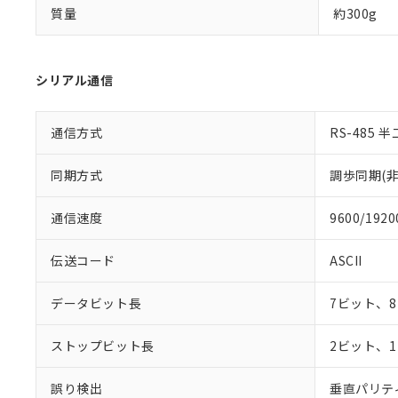
質量
約300g
シリアル通信
通信方式
RS-485 
同期方式
調歩同期(非
通信速度
9600/1920
伝送コード
ASCII
データビット長
7ビット、
ストップビット長
2ビット、
誤り検出
垂直パリテ