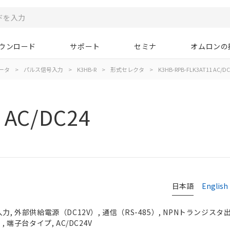
ウンロード
サポート
セミナ
オムロンの
ータ
>
パルス信号入力
>
K3HB-R
>
形式セレクタ
>
K3HB-RPB-FLK3AT11 AC/DC
 AC/DC24
日本語
English
力, 外部供給電源（DC12V）, 通信（RS-485）, NPNトランジスタ
, 端子台タイプ, AC/DC24V