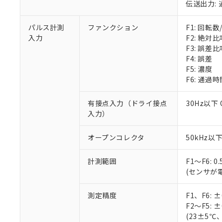
伝送出力: 通
パルス計測
ファンクション
F1: 回転
入力
F2: 絶対比
F3: 誤差比
F4: 誤差
F5: 濃度
F6: 通過時
有接点入力（ドライ接点
30Hz以下
入力）
オープンコレクタ
50kHz以
計測範囲
F1～F6: 0
(センサが
測定精度
F1、F6: 
F2～F5: 
(23±5