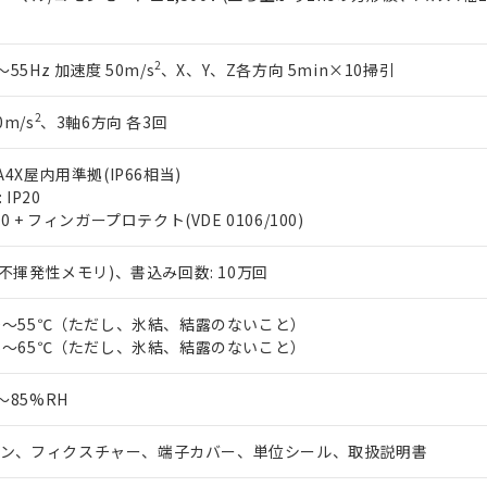
2
～55Hz 加速度 50m/s
、X、Y、Z各方向 5min×10掃引
2
0m/s
、3軸6方向 各3回
A4X屋内用準拠(IP66相当)
IP20
00 + フィンガープロテクト(VDE 0106/100)
 (不揮発性メモリ)、書込み回数: 10万回
-10～55℃（ただし、氷結、結露のないこと）
-25～65℃（ただし、氷結、結露のないこと）
5～85%RH
ン、フィクスチャー、端子カバー、単位シール、取扱説明書