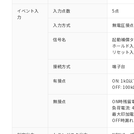
イベント入
入力点数
5点
力
入力方式
無電圧接点
信号名
起動補償タイ
※1 対応状況
ホールド入力
リセット入力
対応済み：EU
対応予定：EU R
接続方式
端子台
対応予定なし：EU
調査・確認中：EU
ご利用条件
有接点
ON: 1kΩ
非該当品：ライセ
※1 中国RoHS
OFF: 100
仕入先様の事情に
があります。
以下の条件をお読
「○」：最大均質
無接点
ON時残留電
「×」：最大均質
本サービスは
当社は、これ
*EU RoHS指令（10物
負荷電流: 
「－」：未確認で
鉛(Pb) 1000ppm以下、
くものです。
う）を輸出ま
最大印加電圧
記
説明
六価クロム(Cr(Ⅵ)) 1
当社制御機器
などの必要な
OFF時漏れ
フタル酸ビス(2-エチルヘ
号
*中国RoHS10物質の基準値 
ル（DBP） 1000ppm
在庫状況およ
当社は規制貨
Pb(鉛) :1000ppm、 Hg
但し、RoHS指令で産
のであり、閲
ます。
Cr(Ⅵ)(六価クロム) : 
フタル酸エステル類の４