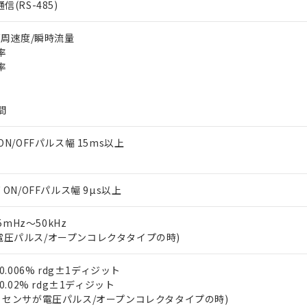
信(RS-485)
数/周速度/瞬時流量
率
率
間
 ON/OFFパルス幅 15ms以上
下 ON/OFFパルス幅 9µs以上
.5mHz～50kHz
電圧パルス/オープンコレクタタイプの時)
±0.006% rdg±1ディジット
±0.02% rdg±1ディジット
℃、センサが電圧パルス/オープンコレクタタイプの時)