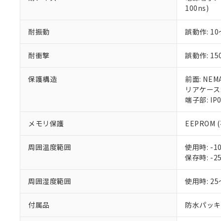
100ns)
耐振動
誤動作: 10
耐衝撃
誤動作: 15
保護構造
前面: NEM
リアケース: 
端子部: IP
メモリ保護
EEPROM
周囲温度範囲
使用時: 
保存時: 
周囲湿度範囲
使用時: 2
付属品
防水パッキ