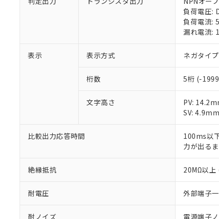
判定出力
トランジスタ出力
NPNオー
○
一定数以
DBP(フタル酸ジブチル) :
い。
当社は貴社製
負荷電圧: 
DEHP(フタル酸ビス(2-エ
正式な納期状
置等に一切使
負荷電流: 
当社販売員に
※2 対応予定月
△
一定数に
当社は、貴社
漏れ電流: 
オムロン制御
また当社は、
※2 環境保護使
在庫状況およ
部品在庫の切り替
たしません。
－
在庫なし
表示
表示方式
ネガタイプ
す。
「ｅ」：有害物質
機器販売
マイパーツ機
「10」：通常の
ている必要が
桁数
5桁 (-199
味します。
空
受注生産
お客様が当ウ
※3 非含有証明
「－」：未確認で
白
が、当社の製
文字高さ
PV: 14.
さい。
下記の非含有証明
SV: 4.9m
※当社の共同
いる法人を指
EU RoHS指令（
比較出力応答時間
100ms
51物質の非含有証
力が出るま
※本証明書は発行
また、RoHS指
絶縁抵抗
20MΩ以上 
混在することから
既に当社にて対応
り割愛しておりま
耐電圧
外部端子一括
耐ノイズ
電源端子ノ