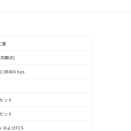
半二重
同期式)
0/38400 bps
8ビット
1ビット
ィおよびFCS