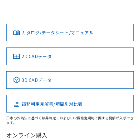
EU RoHS
注意事項・凡例
UL認証
CSA認証
CEマーキング
Yes
Yes
Yes
対応状況
対応予定月
※1
※2
ダウンロードデータをご利用いただく前に、以下を必ずお読
みください。
カタログ/データシート/マニュアル
対応済み
ソフトウェアの使用条件
LR型式承認
DNV型式承認
BV型式承認
KR型式承
（イギリス
（ノルウェー
（フランス
（韓国
船舶規格）
船舶規格）
船舶規格）
船舶規格
中国 RoHS
注意事項・凡例
2D CADデータ
端子配置
No
No
No
No
中国 RoHS表
※1 ※2
3D CADデータ
この製品の規格認証/適合状況ページへ
Pb
Hg
Cd
Cr(VI)
その他の認証はこちらのページからご検索ください
該非判定見解書/項目別対比表
X
O
O
O
日本の外為法に基づく該非判定、およびEAR再輸出規制に関する見解が入手でき
ます。
"対応済み"や非含有の記載がされた商品であっても、流通
在庫等で未対応品が混在する可能性があります。
オンライン購入