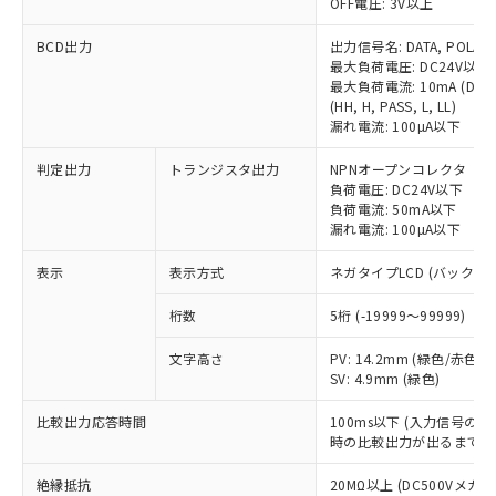
以下の条件をお読みいただき、同意のうえ
OFF電圧: 3V以上
非含有に非対応の商品で、対応品を出す予
ご利用ください。
定はありません。
BCD出力
出力信号名: DATA, POLARITY,
調査・確認中：EU RoHS指令（10物質）の
最大負荷電圧: DC24V以下
本サービスは、当社制御機器事業取扱
※1 中国RoHS○×表
非含有の対応状況を調査中または確認中の
最大負荷電流: 10mA (DATA, P
商品の当社在庫状況および標準価格
商品です。
(HH, H, PASS, L, LL)
(税抜)を提供させていただくもので
「○」：最大均質材料含有率が中国RoHSの
非該当品：ライセンス料など無形物で、有
漏れ電流: 100µA以下
す。
基準値以下であることを示します。
害物質有無と関係のない商品です。
当社制御機器事業取扱商品の中には、
「×」：最大均質材料含有率が中国RoHSの
判定出力
トランジスタ出力
NPNオープンコレクタ
仕入先様の事情により、非含有部品として
本サービスの対象外となる商品もある
負荷電圧: DC24V以下
基準値を超えていることを示します。
いたものが、含有品と判明した場合などや
当社は、これら貴社製品のうち、外国
ことをご了承ください。
負荷電流: 50mA以下
「－」：未確認です。当社販売部門へお問
むを得ず変更することがあります。
為替および外国貿易法に定める商品
漏れ電流: 100µA以下
在庫状況および標準価格照会結果は、
い合わせください。
（以下｢規制貨物等」という）を輸出
記載している更新日時点での社内デー
*EU RoHS指令（10物質）：
または国外への提供する場合は、日本
表示
表示方式
ネガタイプLCD (バックラ
記
タに基づき作成されるものであり、閲
説明
鉛(Pb) 1000ppm以下、 水銀(Hg) 1000ppm以下、 カド
*中国RoHS10物質の基準値 (GB/T26572)：
国政府の輸出許可(または役務取引許
号
覧された時点での実際の在庫および標
ミウム(Cd) 100ppm以下、
Pb(鉛) :1000ppm、 Hg(水銀) : 1000ppm、 Cd(カドミウ
桁数
5桁 (-19999～99999)
可)を取得するなどの必要な手続きを
六価クロム(Cr(Ⅵ)) 1000ppm以下、ポリ臭化ビフェニル
ム) : 100ppm、
準価格とは異なる場合があることをご
類(PBB) 1000ppm以下、ポリ臭化ジフェニルエーテル類
Cr(Ⅵ)(六価クロム) : 1000ppm、 PBBs(ポリ臭化ビフェ
とります。
了承ください。
(PBDE) 1000ppm以下、フタル酸ビス(2-エチルヘキシ
○
一定数以上の在庫あり
ニル類) : 1000ppm、 PBDEs(ポリ臭化ジフェニルエーテ
文字高さ
PV: 14.2mm (緑色/赤色切
当社は規制貨物を破棄する場合は、完
ル) (DEHP)(別名：DOP) 1000ppm以下、フタル酸ブチ
正式な納期状況および標準価格はお客
ル類) : 1000ppm、
SV: 4.9mm (緑色)
ルベンジル（BBP） 1000ppm以下、フタル酸ジブチル
全に破砕するなど、違法に輸出されな
DBP(フタル酸ジブチル) : 1000ppm、 DIBP(フタル酸ジ
様のお取引先、またはお客様担当のオ
（DBP） 1000ppm以下、フタル酸ジイソブチル
イソブチル) : 1000ppm、 BBP(フタル酸ブチルベンジ
△
一定数には満たないが在庫あり
いよう必要な手段を講じます。
ムロン制御機器販売店・当社販売員に
(DIBP) 1000ppm以下
ル) : 1000ppm、
比較出力応答時間
100ms以下 (入力信号の
当社は貴社製品を、核兵器、ミサイ
但し、RoHS指令で産業用監視および制御機器に対する
DEHP(フタル酸ビス(2-エチルヘキシル)) : 1000ppm
ご相談ください。
時の比較出力が出るまでの
適用除外項目は除く。
ル、化学兵器、生物兵器またはその他
－
在庫なし(最新の在庫状況につ
オムロン制御機器販売店や当社販売拠
フタル酸エステル類の４物質については閾値を超える意
武器並びにこれらの製造装置等に一切
いては、お客様のお取引先、ま
図的な使用がないことを確認しています。
絶縁抵抗
20MΩ以上 (DC500Vメガに
点は「
販売ネットワーク
」をご確認