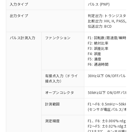
入力タイプ
パルス (PNP)
出力タイプ
判定出力: トランジスタ
比較出力: HH, H, PASS, L, 
伝送出力: BCD
パルス計測入力
ファンクション
F1: 回転数/周速度/瞬時流
F2: 絶対比率
F3: 誤差比率
F4: 誤差
F5: 濃度
F6: 通過時間
有接点入力（ドライ
30Hz以下 ON/OFFパルス
接点入力）
オープンコレクタ
50kHz以下 ON/OFFパルス
計測範囲
F1～F6: 0.5mHz～50kHz
(センサが電圧パルス/オー
測定精度
F1、F6: ±0.006% rd
F2～F5: ±0.02% rdg
(23±5℃、センサが電圧