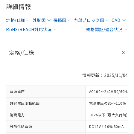
詳細情報
定格/仕様
外形図
接続図
内部ブロック図
CAD
RoHS/REACH対応状況
規格認証/適合状況
定格/仕様
情報更新：2025/11/04
電源電圧
AC100～240V 50/60Hz
許容電圧変動範囲
電源電圧の85～110%
消費電力
18VA以下 (最大負荷時)
外部供給電源
DC12V±10% 80mA