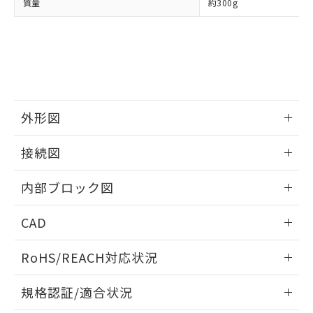
質量
約300g
欄に対応日を記載しておりました。
既に当社にて対応品への在庫切替を完了
していることから、特段のことがない限
り、2022年1月12日より割愛しておりま
す。
外形図
情報更新：2025/11/04
接続図
情報更新：2025/11/04
内部ブロック図
情報更新：2025/11/04
CAD
ログイン/会員登録いただくと、CADデータをダウンロー
RoHS/REACH対応状況
ドすることができます。
情報更新：2026/7/29
規格認証/適合状況
ログイン/会員登録