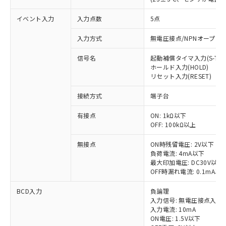
イベント入力
入力点数
5点
入力方式
無電圧接点/NPNオープン
信号名
起動補償タイマ入力(S-TMR
ホールド入力(HOLD)
リセット入力(RESET)
接続方式
端子台
有接点
ON: 1kΩ以下
OFF: 100kΩ以上
※1 対応状況
無接点
ON時残留電圧: 2V以下
負荷電流: 4mA以下
対応済み：EU RoHS指令（10物質）の
最大印加電圧: DC30V以下
非含有に対応した製品が提供可能な商品で
OFF時漏れ電流: 0.1mA以
す。
対応予定：EU RoHS指令（10物質）の非含
BCD入力
負論理
ご利用条件
有に対応した製品に切り替える予定のある
入力信号: 無電圧接点入力 (REQ
商品です。
入力電流: 10mA
ON電圧: 1.5V以下
対応予定なし：EU RoHS指令（10物質）の