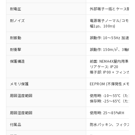
※2 環境保護使用期限
使用いたしません。
たはお客様担当のオムロン制御
ください。
当社は、貴社製品を第三者に販売する
耐電圧
外部端子一括とケース間: AC2
機器販売店・当社販売員にご確
在庫状況および標準価格結果を当社の
※2 対応予定月
「ｅ」：有害物質（10物質）のすべてが基
場合は、上記1、2および3の内容を当
認ください)
事前の承諾なく第三者に漏洩または開
準値以下であることを示します。
耐ノイズ
電源端子ノーマル/コモンモー
該第三者に通知します。また当社は、
示しないようお願いします。
幅1µs、100ns)
部品在庫の切り替え状況などにより、予定
「10」：通常の使用状況下において有害物
販売先および販売に係わる関係者が違
マイパーツ機能（部品リスト作成サー
空
受注生産機種、また在庫状況の
月が前後することがあります。
質が外部に漏えいし、環境に深刻な影響を
法に輸出するおそれがある場合は、取
ビス）をご利用いただくには、I-Web
白
情報を公開していない機種
耐振動
誤動作: 10～55Hz 加速度 5
及ぼさない年数を意味します。
り引きをいたしません。
メンバーズにご登録されている必要が
「－」：未確認です。当社販売部門へお問
あります。
2
耐衝撃
誤動作: 150m/s
、3軸6方
い合わせください。
お客様が当ウェブサイト上で当社にご
※3 非含有証明書ダウンロード
登録された部品リストについて、当社
保護構造
前面: NEMA4X屋内用準拠(I
リアケース: IP20
および当社の共同利用者が、当社の製
下記の非含有証明書をダウンロードするこ
端子部: IP00 + フィンガー
品・サービスに関するお客様との取
とができます。
合意する
キャンセル
引・商談に必要な範囲で利用すること
メモリ保護
EEPROM (不揮発性メモリ
をご了承ください。
EU RoHS指令（10物質）の非含有証明書
※当社の共同利用者とは、
"個人情報
周囲温度範囲
使用時: -10～55℃（
51物質の非含有証明書（当社基準）
の共同利用に関して"
の「1.共同利
保存時: -25～65℃（
※本証明書は発行日時点で非含有を証明す
用者の範囲」に記載されている法人を
るもので、過去に遡って非含有を証明する
指します。
周囲湿度範囲
使用時: 25～85%RH
ものではありません。
また、RoHS指令のフタル酸エステル類４
付属品
防水パッキン、フィクスチ
物質の対応では、対応完了までの期間は出
荷製品に未対応品が混在することから備考