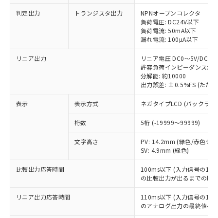
対応予定なし：EU RoHS指令（10物質）の
以下の条件をお読みいただき、同意のうえ
非含有に非対応の商品で、対応品を出す予
判定出力
トランジスタ出力
NPNオープンコレクタ
ご利用ください。
定はありません。
負荷電圧: DC24V以下
調査・確認中：EU RoHS指令（10物質）の
負荷電流: 50mA以下
本サービスは、当社制御機器事業取扱
※1 中国RoHS○×表
漏れ電流: 100µA以下
非含有の対応状況を調査中または確認中の
商品の当社在庫状況および標準価格
商品です。
(税抜)を提供させていただくもので
リニア出力
リニア電圧 DC0～5V/DC1～5
「○」：最大均質材料含有率が中国RoHSの
非該当品：ライセンス料など無形物で、有
す。
許容負荷インピーダンス: 5k
基準値以下であることを示します。
害物質有無と関係のない商品です。
分解能: 約10000
当社制御機器事業取扱商品の中には、
「×」：最大均質材料含有率が中国RoHSの
仕入先様の事情により、非含有部品として
出力誤差: ±0.5%FS (た
本サービスの対象外となる商品もある
基準値を超えていることを示します。
いたものが、含有品と判明した場合などや
当社は、これら貴社製品のうち、外国
ことをご了承ください。
「－」：未確認です。当社販売部門へお問
むを得ず変更することがあります。
表示
表示方式
ネガタイプLCD (バックライ
為替および外国貿易法に定める商品
在庫状況および標準価格照会結果は、
い合わせください。
（以下｢規制貨物等」という）を輸出
記載している更新日時点での社内デー
桁数
5桁 (-19999～99999)
*EU RoHS指令（10物質）：
または国外への提供する場合は、日本
記
タに基づき作成されるものであり、閲
説明
鉛(Pb) 1000ppm以下、 水銀(Hg) 1000ppm以下、 カド
*中国RoHS10物質の基準値 (GB/T26572)：
国政府の輸出許可(または役務取引許
号
覧された時点での実際の在庫および標
ミウム(Cd) 100ppm以下、
Pb(鉛) :1000ppm、 Hg(水銀) : 1000ppm、 Cd(カドミウ
文字高さ
PV: 14.2mm (緑色/赤色切替
可)を取得するなどの必要な手続きを
六価クロム(Cr(Ⅵ)) 1000ppm以下、ポリ臭化ビフェニル
ム) : 100ppm、
準価格とは異なる場合があることをご
SV: 4.9mm (緑色)
類(PBB) 1000ppm以下、ポリ臭化ジフェニルエーテル類
Cr(Ⅵ)(六価クロム) : 1000ppm、 PBBs(ポリ臭化ビフェ
とります。
了承ください。
(PBDE) 1000ppm以下、フタル酸ビス(2-エチルヘキシ
○
一定数以上の在庫あり
ニル類) : 1000ppm、 PBDEs(ポリ臭化ジフェニルエーテ
当社は規制貨物を破棄する場合は、完
ル) (DEHP)(別名：DOP) 1000ppm以下、フタル酸ブチ
正式な納期状況および標準価格はお客
ル類) : 1000ppm、
比較出力応答時間
100ms以下 (入力信号の1
ルベンジル（BBP） 1000ppm以下、フタル酸ジブチル
全に破砕するなど、違法に輸出されな
DBP(フタル酸ジブチル) : 1000ppm、 DIBP(フタル酸ジ
の比較出力が出るまでの時間
様のお取引先、またはお客様担当のオ
（DBP） 1000ppm以下、フタル酸ジイソブチル
イソブチル) : 1000ppm、 BBP(フタル酸ブチルベンジ
△
一定数には満たないが在庫あり
いよう必要な手段を講じます。
ムロン制御機器販売店・当社販売員に
(DIBP) 1000ppm以下
ル) : 1000ppm、
当社は貴社製品を、核兵器、ミサイ
但し、RoHS指令で産業用監視および制御機器に対する
リニア出力応答時間
110ms以下 (入力信号の1
DEHP(フタル酸ビス(2-エチルヘキシル)) : 1000ppm
ご相談ください。
適用除外項目は除く。
のアナログ出力の最終値への
ル、化学兵器、生物兵器またはその他
－
在庫なし(最新の在庫状況につ
オムロン制御機器販売店や当社販売拠
フタル酸エステル類の４物質については閾値を超える意
武器並びにこれらの製造装置等に一切
図的な使用がないことを確認しています。