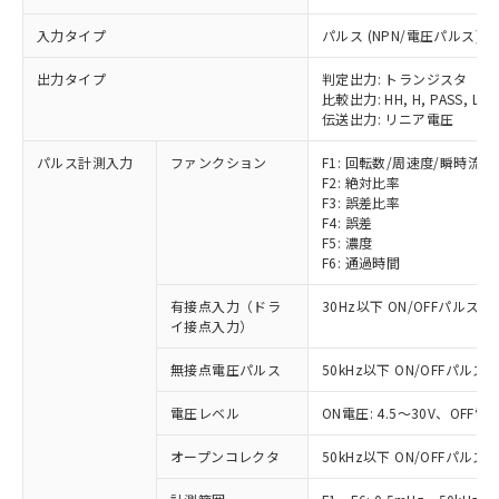
入力タイプ
パルス (NPN/電圧パルス)
出力タイプ
判定出力: トランジスタ
比較出力: HH, H, PASS, L, L
伝送出力: リニア電圧
パルス計測入力
ファンクション
F1: 回転数/周速度/瞬時流量
F2: 絶対比率
F3: 誤差比率
F4: 誤差
F5: 濃度
F6: 通過時間
有接点入力（ドラ
30Hz以下 ON/OFFパルス幅
イ接点入力）
無接点電圧パルス
50kHz以下 ON/OFFパルス幅
電圧レベル
ON電圧: 4.5～30V、OFF電
オープンコレクタ
50kHz以下 ON/OFFパルス幅