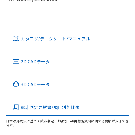
ログイン/会員登録
EU RoHS
注意事項・凡例
UL認証
CSA認証
CEマーキング
Yes
Yes
Yes
対応状況
対応予定月
※1
※2
ダウンロードデータをご利用いただく前に、以下を必ずお読
みください。
カタログ/データシート/マニュアル
対応済み
ソフトウェアの使用条件
LR型式承認
DNV型式承認
BV型式承認
KR型式承
（イギリス
（ノルウェー
（フランス
（韓国
船舶規格）
船舶規格）
船舶規格）
船舶規格
中国 RoHS
注意事項・凡例
2D CADデータ
端子配置
No
No
No
No
中国 RoHS表
※1 ※2
3D CADデータ
この製品の規格認証/適合状況ページへ
Pb
Hg
Cd
Cr(VI)
その他の認証はこちらのページからご検索ください
該非判定見解書/項目別対比表
X
O
O
O
日本の外為法に基づく該非判定、およびEAR再輸出規制に関する見解が入手でき
ます。
"対応済み"や非含有の記載がされた商品であっても、流通