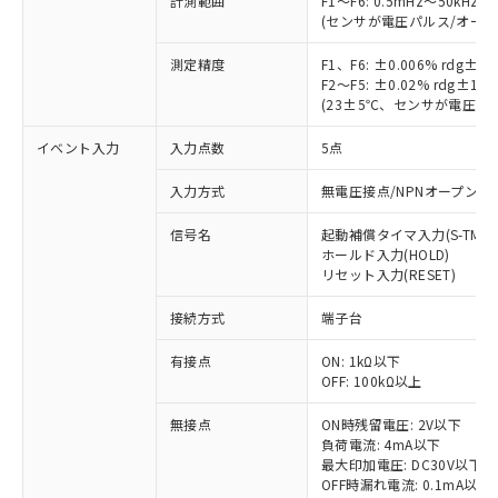
計測範囲
F1～F6: 0.5mHz～50kHz
(センサが電圧パルス/オー
測定精度
F1、F6: ±0.006% rdg
F2～F5: ±0.02% rdg±
(23±5℃、センサが電圧パ
イベント入力
入力点数
5点
入力方式
無電圧接点/NPNオープンコ
信号名
起動補償タイマ入力(S-TMR)
ホールド入力(HOLD)
リセット入力(RESET)
※1 対応状況
接続方式
端子台
対応済み：EU RoHS指令（10物質）の
有接点
ON: 1kΩ以下
非含有に対応した製品が提供可能な商品で
OFF: 100kΩ以上
す。
無接点
ON時残留電圧: 2V以下
対応予定：EU RoHS指令（10物質）の非含
ご利用条件
負荷電流: 4mA以下
有に対応した製品に切り替える予定のある
最大印加電圧: DC30V以下
商品です。
OFF時漏れ電流: 0.1mA以下