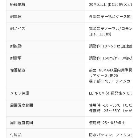
いては、お客様のお取引先、ま
点は「
販売ネットワーク
」をご確認
※2 環境保護使用期限
絶縁抵抗
20MΩ以上 (DC500Vメガにて
使用いたしません。
たはお客様担当のオムロン制御
ください。
当社は、貴社製品を第三者に販売する
機器販売店・当社販売員にご確
在庫状況および標準価格結果を当社の
耐電圧
外部端子一括とケース間: AC2,
※2 対応予定月
「ｅ」：有害物質（10物質）のすべてが基
場合は、上記1、2および3の内容を当
認ください)
事前の承諾なく第三者に漏洩または開
準値以下であることを示します。
該第三者に通知します。また当社は、
示しないようお願いします。
耐ノイズ
電源端子ノーマル/コモンモー
部品在庫の切り替え状況などにより、予定
「10」：通常の使用状況下において有害物
販売先および販売に係わる関係者が違
マイパーツ機能（部品リスト作成サー
1µs、100ns)
空
受注生産機種、また在庫状況の
月が前後することがあります。
質が外部に漏えいし、環境に深刻な影響を
法に輸出するおそれがある場合は、取
ビス）をご利用いただくには、I-Web
白
情報を公開していない機種
及ぼさない年数を意味します。
り引きをいたしません。
耐振動
誤動作: 10～55Hz 加速度 50
メンバーズにご登録されている必要が
「－」：未確認です。当社販売部門へお問
あります。
い合わせください。
2
耐衝撃
誤動作: 150m/s
、3軸6方向
お客様が当ウェブサイト上で当社にご
※3 非含有証明書ダウンロード
登録された部品リストについて、当社
保護構造
前面: NEMA4X屋内用準拠(IP
および当社の共同利用者が、当社の製
リアケース: IP20
下記の非含有証明書をダウンロードするこ
品・サービスに関するお客様との取
端子部: IP00 + フィンガープロ
とができます。
合意する
キャンセル
引・商談に必要な範囲で利用すること
をご了承ください。
メモリ保護
EEPROM (不揮発性メモリ)
EU RoHS指令（10物質）の非含有証明書
※当社の共同利用者とは、
"個人情報
51物質の非含有証明書（当社基準）
の共同利用に関して"
の「1.共同利
周囲温度範囲
使用時: -10～55℃（た
※本証明書は発行日時点で非含有を証明す
保存時: -25～65℃（た
用者の範囲」に記載されている法人を
るもので、過去に遡って非含有を証明する
指します。
ものではありません。
周囲湿度範囲
使用時: 25～85%RH
また、RoHS指令のフタル酸エステル類４
物質の対応では、対応完了までの期間は出
付属品
防水パッキン、フィクスチ