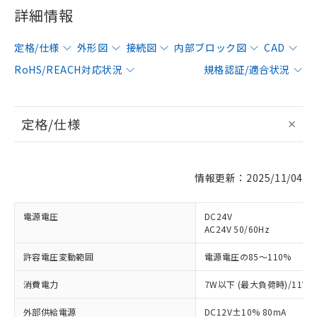
詳細情報
定格/仕様
外形図
接続図
内部ブロック図
CAD
RoHS/REACH対応状況
規格認証/適合状況
定格/仕様
情報更新：2025/11/04
電源電圧
DC24V
AC24V 50/60Hz
許容電圧変動範囲
電源電圧の85～110%
消費電力
7W以下 (最大負荷時)/11VA
外部供給電源
DC12V±10% 80mA