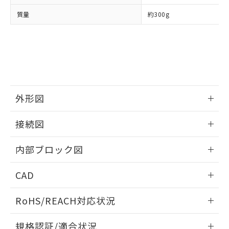
荷製品に未対応品が混在することから備考
質量
約300g
欄に対応日を記載しておりました。
既に当社にて対応品への在庫切替を完了
していることから、特段のことがない限
り、2022年1月12日より割愛しておりま
す。
外形図
情報更新：2025/11/04
接続図
情報更新：2025/11/04
内部ブロック図
情報更新：2025/11/04
CAD
ログイン/会員登録いただくと、CADデータをダウンロー
RoHS/REACH対応状況
ドすることができます。
情報更新：2026/7/29
規格認証/適合状況