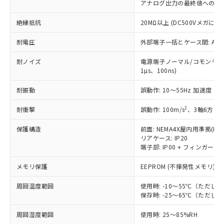
アナログ出力の最終値への収
当社は規制貨物を破棄する場合は、完
ル) (DEHP)(別名：DOP) 1000ppm以下、フタル酸ブチ
正式な納期状況および標準価格はお客
ル類) : 1000ppm、
ルベンジル（BBP） 1000ppm以下、フタル酸ジブチル
全に破砕するなど、違法に輸出されな
DBP(フタル酸ジブチル) : 1000ppm、 DIBP(フタル酸ジ
様のお取引先、またはお客様担当のオ
（DBP） 1000ppm以下、フタル酸ジイソブチル
イソブチル) : 1000ppm、 BBP(フタル酸ブチルベンジ
絶縁抵抗
20MΩ以上 (DC500Vメガにて)
△
一定数には満たないが在庫あり
いよう必要な手段を講じます。
ムロン制御機器販売店・当社販売員に
(DIBP) 1000ppm以下
ル) : 1000ppm、
当社は貴社製品を、核兵器、ミサイ
但し、RoHS指令で産業用監視および制御機器に対する
DEHP(フタル酸ビス(2-エチルヘキシル)) : 1000ppm
ご相談ください。
耐電圧
外部端子一括とケース間: AC2,3
適用除外項目は除く。
ル、化学兵器、生物兵器またはその他
－
在庫なし(最新の在庫状況につ
オムロン制御機器販売店や当社販売拠
フタル酸エステル類の４物質については閾値を超える意
武器並びにこれらの製造装置等に一切
いては、お客様のお取引先、ま
図的な使用がないことを確認しています。
点は「
販売ネットワーク
」をご確認
耐ノイズ
電源端子ノーマル/コモンモード
※2 環境保護使用期限
使用いたしません。
たはお客様担当のオムロン制御
ください。
1µs、100ns)
当社は、貴社製品を第三者に販売する
機器販売店・当社販売員にご確
在庫状況および標準価格結果を当社の
※2 対応予定月
「ｅ」：有害物質（10物質）のすべてが基
場合は、上記1、2および3の内容を当
認ください)
耐振動
誤動作: 10～55Hz 加速度 50m
事前の承諾なく第三者に漏洩または開
準値以下であることを示します。
該第三者に通知します。また当社は、
示しないようお願いします。
部品在庫の切り替え状況などにより、予定
「10」：通常の使用状況下において有害物
販売先および販売に係わる関係者が違
2
耐衝撃
誤動作: 100m/s
、3軸6方向 
マイパーツ機能（部品リスト作成サー
空
受注生産機種、また在庫状況の
月が前後することがあります。
質が外部に漏えいし、環境に深刻な影響を
法に輸出するおそれがある場合は、取
ビス）をご利用いただくには、I-Web
白
情報を公開していない機種
及ぼさない年数を意味します。
保護構造
前面: NEMA4X屋内用準拠(IP6
り引きをいたしません。
メンバーズにご登録されている必要が
リアケース: IP20
「－」：未確認です。当社販売部門へお問
あります。
端子部: IP00 + フィンガープロテ
い合わせください。
お客様が当ウェブサイト上で当社にご
※3 非含有証明書ダウンロード
登録された部品リストについて、当社
メモリ保護
EEPROM (不揮発性メモリ)、
および当社の共同利用者が、当社の製
下記の非含有証明書をダウンロードするこ
品・サービスに関するお客様との取
周囲温度範囲
使用時: -10～55℃（ただ
とができます。
合意する
キャンセル
保存時: -25～65℃（ただ
引・商談に必要な範囲で利用すること
をご了承ください。
EU RoHS指令（10物質）の非含有証明書
周囲湿度範囲
使用時: 25～85%RH
※当社の共同利用者とは、
"個人情報
51物質の非含有証明書（当社基準）