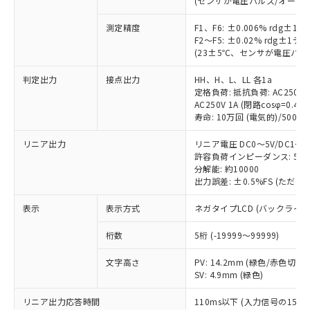
(センサが電圧パルス/オープ
非含有に対応した製品が提供可能な商品で
す。
測定精度
F1、F6: ±0.006% rdg±
対応予定：EU RoHS指令（10物質）の非含
F2～F5: ±0.02% rdg±1
ご利用条件
有に対応した製品に切り替える予定のある
(23±5℃、センサが電圧パ
商品です。
判定出力
対応予定なし：EU RoHS指令（10物質）の
接点出力
HH、H、L、LL 各1a
以下の条件をお読みいただき、同意のうえ
定格負荷: 抵抗負荷: AC250V 5A
非含有に非対応の商品で、対応品を出す予
ご利用ください。
AC250V 1A (閉路cosφ=0.4)/D
定はありません。
寿命: 10万回 (電気的)/500万
調査・確認中：EU RoHS指令（10物質）の
本サービスは、当社制御機器事業取扱
※1 中国RoHS○×表
非含有の対応状況を調査中または確認中の
リニア出力
リニア電圧 DC0～5V/DC1～5V
商品の当社在庫状況および標準価格
商品です。
許容負荷インピーダンス: 5k
(税抜)を提供させていただくもので
「○」：最大均質材料含有率が中国RoHSの
非該当品：ライセンス料など無形物で、有
分解能: 約10000
す。
基準値以下であることを示します。
害物質有無と関係のない商品です。
出力誤差: ±0.5%FS (ただ
当社制御機器事業取扱商品の中には、
「×」：最大均質材料含有率が中国RoHSの
仕入先様の事情により、非含有部品として
本サービスの対象外となる商品もある
表示
基準値を超えていることを示します。
表示方式
ネガタイプLCD (バックライ
いたものが、含有品と判明した場合などや
当社は、これら貴社製品のうち、外国
ことをご了承ください。
「－」：未確認です。当社販売部門へお問
むを得ず変更することがあります。
為替および外国貿易法に定める商品
在庫状況および標準価格照会結果は、
桁数
5桁 (-19999～99999)
い合わせください。
（以下｢規制貨物等」という）を輸出
記載している更新日時点での社内デー
*EU RoHS指令（10物質）：
または国外への提供する場合は、日本
記
タに基づき作成されるものであり、閲
説明
文字高さ
PV: 14.2mm (緑色/赤色切替)
鉛(Pb) 1000ppm以下、 水銀(Hg) 1000ppm以下、 カド
*中国RoHS10物質の基準値 (GB/T26572)：
国政府の輸出許可(または役務取引許
SV: 4.9mm (緑色)
号
覧された時点での実際の在庫および標
ミウム(Cd) 100ppm以下、
Pb(鉛) :1000ppm、 Hg(水銀) : 1000ppm、 Cd(カドミウ
可)を取得するなどの必要な手続きを
六価クロム(Cr(Ⅵ)) 1000ppm以下、ポリ臭化ビフェニル
ム) : 100ppm、
準価格とは異なる場合があることをご
類(PBB) 1000ppm以下、ポリ臭化ジフェニルエーテル類
Cr(Ⅵ)(六価クロム) : 1000ppm、 PBBs(ポリ臭化ビフェ
とります。
リニア出力応答時間
110ms以下 (入力信号の1
了承ください。
(PBDE) 1000ppm以下、フタル酸ビス(2-エチルヘキシ
○
一定数以上の在庫あり
ニル類) : 1000ppm、 PBDEs(ポリ臭化ジフェニルエーテ