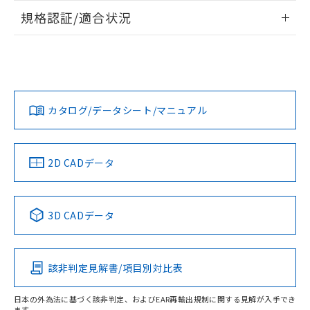
情報更新：2026/7/29
規格認証/適合状況
ログイン/会員登録
EU RoHS
注意事項・凡例
UL認証
CSA認証
CEマーキング
Yes
Yes
Yes
対応状況
対応予定月
※1
※2
ダウンロードデータをご利用いただく前に、以下を必ずお読
みください。
カタログ/データシート/マニュアル
対応済み
ソフトウェアの使用条件
LR型式承認
DNV型式承認
BV型式承認
KR型式承
（イギリス
（ノルウェー
（フランス
（韓国
船舶規格）
船舶規格）
船舶規格）
船舶規格
中国 RoHS
注意事項・凡例
2D CADデータ
端子配置
No
No
No
No
中国 RoHS表
※1 ※2
3D CADデータ
この製品の規格認証/適合状況ページへ
Pb
Hg
Cd
Cr(VI)
その他の認証はこちらのページからご検索ください
該非判定見解書/項目別対比表
X
O
O
O
日本の外為法に基づく該非判定、およびEAR再輸出規制に関する見解が入手でき
ます。