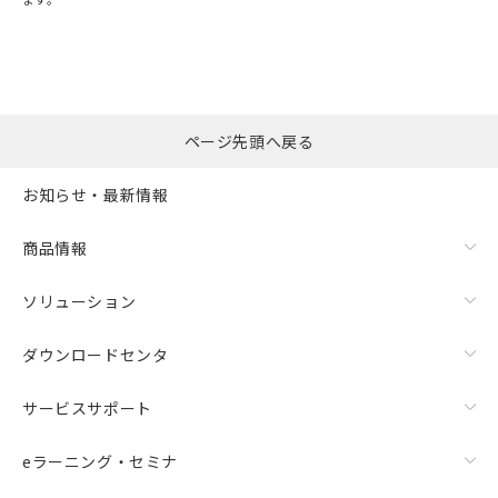
"対応済み"や非含有の記載がされた商品であっても、流通
在庫等で未対応品が混在する可能性があります。
非含有品が必要な際は、弊社営業部門もしくは販売店へお
問い合わせください。
ページ先頭へ戻る
この製品のRoHS/REACH対応状況ページへ
お知らせ・最新情報
商品情報
ソリューション
ダウンロードセンタ
サービスサポート
eラーニング・セミナ