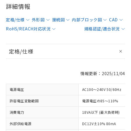
詳細情報
定格/仕様
外形図
接続図
内部ブロック図
CAD
RoHS/REACH対応状況
規格認証/適合状況
定格/仕様
情報更新：2025/11/04
電源電圧
AC100～240V 50/60Hz
許容電圧変動範囲
電源電圧の85～110%
消費電力
18VA以下 (最大負荷時)
外部供給電源
DC12V±10% 80mA