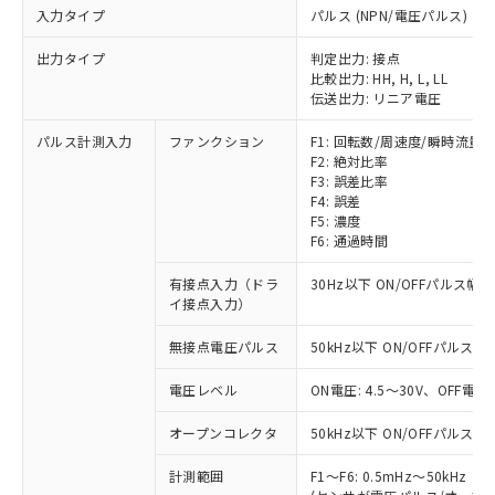
入力タイプ
パルス (NPN/電圧パルス)
出力タイプ
判定出力: 接点
比較出力: HH, H, L, LL
伝送出力: リニア電圧
パルス計測入力
ファンクション
F1: 回転数/周速度/瞬時流量
F2: 絶対比率
F3: 誤差比率
F4: 誤差
F5: 濃度
F6: 通過時間
有接点入力（ドラ
30Hz以下 ON/OFFパルス幅 
イ接点入力）
無接点電圧パルス
50kHz以下 ON/OFFパルス幅 
電圧レベル
ON電圧: 4.5～30V、OFF電圧
オープンコレクタ
50kHz以下 ON/OFFパルス幅 
※1 対応状況
計測範囲
F1～F6: 0.5mHz～50kHz
対応済み：EU RoHS指令（10物質）の