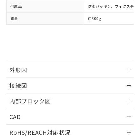
の共同利用に関して"
の「1.共同利
※本証明書は発行日時点で非含有を証明す
付属品
防水パッキン、フィクスチャ
用者の範囲」に記載されている法人を
るもので、過去に遡って非含有を証明する
指します。
質量
約300g
ものではありません。
また、RoHS指令のフタル酸エステル類４
物質の対応では、対応完了までの期間は出
荷製品に未対応品が混在することから備考
欄に対応日を記載しておりました。
既に当社にて対応品への在庫切替を完了
していることから、特段のことがない限
り、2022年1月12日より割愛しておりま
外形図
す。
情報更新：2025/11/04
接続図
情報更新：2025/11/04
内部ブロック図
情報更新：2025/11/04
CAD
ログイン/会員登録いただくと、CADデータをダウンロー
RoHS/REACH対応状況
ドすることができます。