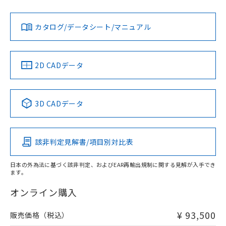
Yes
Yes
Yes
対応状況
対応予定月
※1
※2
ダウンロードデータをご利用いただく前に、以下を必ずお読
みください。
カタログ/データシート/マニュアル
対応済み
ソフトウェアの使用条件
LR型式承認
DNV型式承認
BV型式承認
KR型式承
（イギリス
（ノルウェー
（フランス
（韓国
船舶規格）
船舶規格）
船舶規格）
船舶規格
中国 RoHS
注意事項・凡例
2D CADデータ
端子配置
No
No
No
No
中国 RoHS表
※1 ※2
3D CADデータ
この製品の規格認証/適合状況ページへ
Pb
Hg
Cd
Cr(VI)
その他の認証はこちらのページからご検索ください
該非判定見解書/項目別対比表
X
O
O
O
日本の外為法に基づく該非判定、およびEAR再輸出規制に関する見解が入手でき
ます。
"対応済み"や非含有の記載がされた商品であっても、流通
在庫等で未対応品が混在する可能性があります。
オンライン購入
非含有品が必要な際は、弊社営業部門もしくは販売店へお
問い合わせください。
¥ 93,500
販売価格（税込）