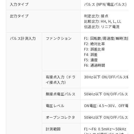
入力タイプ
パルス (NPN/電圧パルス)
出力タイプ
判定出力: 接点
比較出力: HH, H, L, LL
伝送出力: リニア電流
パルス計測入力
ファンクション
F1: 回転数/周速度/瞬時流量
F2: 絶対比率
F3: 誤差比率
F4: 誤差
F5: 濃度
F6: 通過時間
有接点入力（ドラ
30Hz以下 ON/OFFパルス幅 
イ接点入力）
無接点電圧パルス
50kHz以下 ON/OFFパルス幅 
電圧レベル
ON電圧: 4.5～30V、OFF電圧
オープンコレクタ
50kHz以下 ON/OFFパルス幅 
計測範囲
F1～F6: 0.5mHz～50kHz