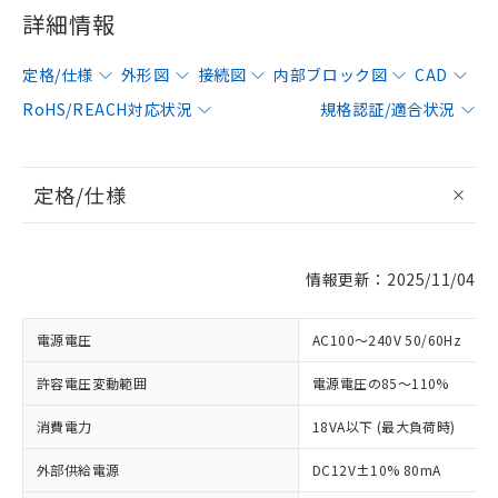
詳細情報
定格/仕様
外形図
接続図
内部ブロック図
CAD
RoHS/REACH対応状況
規格認証/適合状況
定格/仕様
情報更新：2025/11/04
電源電圧
AC100～240V 50/60Hz
許容電圧変動範囲
電源電圧の85～110%
消費電力
18VA以下 (最大負荷時)
外部供給電源
DC12V±10% 80mA