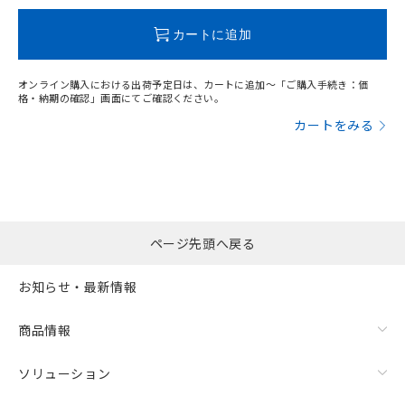
この製品のRoHS/REACH対応状況ページへ
カートに追加
オンライン購入における出荷予定日は、カートに追加～「ご購入手続き：価
格・納期の確認」画面にてご確認ください。
カートをみる
ページ先頭へ戻る
お知らせ・最新情報
商品情報
ソリューション