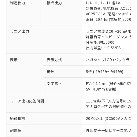
定はありません。
判定出力
接点出力
HH、H、L、LL 各1a
調査・確認中：EU RoHS指令（10物質）の
定格負荷: 抵抗負荷: AC250V 5A
本サービスは、当社制御機器事業取扱
※1 中国RoHS○×表
AC250V 1A (閉路cosφ=0.4)/D
非含有の対応状況を調査中または確認中の
商品の当社在庫状況および標準価格
寿命: 10万回 (電気的)/500万
商品です。
(税抜)を提供させていただくもので
「○」：最大均質材料含有率が中国RoHSの
非該当品：ライセンス料など無形物で、有
す。
リニア出力
リニア電流 DC0～20mA/DC4
基準値以下であることを示します。
害物質有無と関係のない商品です。
当社制御機器事業取扱商品の中には、
許容負荷インピーダンス: 50
「×」：最大均質材料含有率が中国RoHSの
仕入先様の事情により、非含有部品として
分解能: 約10000
本サービスの対象外となる商品もある
基準値を超えていることを示します。
いたものが、含有品と判明した場合などや
当社は、これら貴社製品のうち、外国
出力誤差: ±0.5%FS
ことをご了承ください。
「－」：未確認です。当社販売部門へお問
むを得ず変更することがあります。
為替および外国貿易法に定める商品
在庫状況および標準価格照会結果は、
い合わせください。
表示
表示方式
ネガタイプLCD (バックライ
（以下｢規制貨物等」という）を輸出
記載している更新日時点での社内デー
*EU RoHS指令（10物質）：
または国外への提供する場合は、日本
記
タに基づき作成されるものであり、閲
説明
鉛(Pb) 1000ppm以下、 水銀(Hg) 1000ppm以下、 カド
*中国RoHS10物質の基準値 (GB/T26572)：
桁数
5桁 (-19999～99999)
国政府の輸出許可(または役務取引許
号
覧された時点での実際の在庫および標
ミウム(Cd) 100ppm以下、
Pb(鉛) :1000ppm、 Hg(水銀) : 1000ppm、 Cd(カドミウ
可)を取得するなどの必要な手続きを
六価クロム(Cr(Ⅵ)) 1000ppm以下、ポリ臭化ビフェニル
ム) : 100ppm、
準価格とは異なる場合があることをご
文字高さ
PV: 14.2mm (緑色/赤色切替)
類(PBB) 1000ppm以下、ポリ臭化ジフェニルエーテル類
Cr(Ⅵ)(六価クロム) : 1000ppm、 PBBs(ポリ臭化ビフェ
とります。
了承ください。
(PBDE) 1000ppm以下、フタル酸ビス(2-エチルヘキシ
SV: 4.9mm (緑色)
○
一定数以上の在庫あり
ニル類) : 1000ppm、 PBDEs(ポリ臭化ジフェニルエーテ
当社は規制貨物を破棄する場合は、完
ル) (DEHP)(別名：DOP) 1000ppm以下、フタル酸ブチ
正式な納期状況および標準価格はお客
ル類) : 1000ppm、
ルベンジル（BBP） 1000ppm以下、フタル酸ジブチル
全に破砕するなど、違法に輸出されな
DBP(フタル酸ジブチル) : 1000ppm、 DIBP(フタル酸ジ
様のお取引先、またはお客様担当のオ
リニア出力応答時間
110ms以下 (入力信号の1
（DBP） 1000ppm以下、フタル酸ジイソブチル
イソブチル) : 1000ppm、 BBP(フタル酸ブチルベンジ
△
一定数には満たないが在庫あり
いよう必要な手段を講じます。
アナログ出力の最終値への収
ムロン制御機器販売店・当社販売員に
(DIBP) 1000ppm以下
ル) : 1000ppm、
当社は貴社製品を、核兵器、ミサイ
但し、RoHS指令で産業用監視および制御機器に対する
DEHP(フタル酸ビス(2-エチルヘキシル)) : 1000ppm
ご相談ください。
適用除外項目は除く。
ル、化学兵器、生物兵器またはその他
絶縁抵抗
20MΩ以上 (DC500Vメガにて)
－
在庫なし(最新の在庫状況につ
オムロン制御機器販売店や当社販売拠
フタル酸エステル類の４物質については閾値を超える意
武器並びにこれらの製造装置等に一切
いては、お客様のお取引先、ま
図的な使用がないことを確認しています。
点は「
販売ネットワーク
」をご確認
※2 環境保護使用期限
耐電圧
外部端子一括とケース間: AC2,3
使用いたしません。
たはお客様担当のオムロン制御
ください。