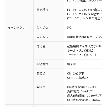
(センサが電圧パルス/オープ
測定精度
F1、F6: ±0.006% rdg±
F2～F5: ±0.02% rdg±1
(23±5℃、センサが電圧パ
イベント入力
入力点数
5点
入力方式
無電圧接点/NPNオープンコ
信号名
起動補償タイマ入力(S-TMR)
ホールド入力(HOLD)
リセット入力(RESET)
※1 対応状況
接続方式
端子台
対応済み：EU RoHS指令（10物質）の
非含有に対応した製品が提供可能な商品で
有接点
ON: 1kΩ以下
OFF: 100kΩ以上
す。
対応予定：EU RoHS指令（10物質）の非含
ご利用条件
無接点
ON時残留電圧: 2V以下
有に対応した製品に切り替える予定のある
負荷電流: 4mA以下
商品です。
最大印加電圧: DC30V以下
対応予定なし：EU RoHS指令（10物質）の
OFF時漏れ電流: 0.1mA以下
以下の条件をお読みいただき、同意のうえ
非含有に非対応の商品で、対応品を出す予
ご利用ください。