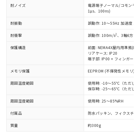
当社は、貴社製品を第三者に販売する
機器販売店・当社販売員にご確
在庫状況および標準価格結果を当社の
耐ノイズ
電源端子ノーマル/コモンモード
※2 対応予定月
「ｅ」：有害物質（10物質）のすべてが基
場合は、上記1、2および3の内容を当
認ください)
事前の承諾なく第三者に漏洩または開
1µs、100ns)
準値以下であることを示します。
該第三者に通知します。また当社は、
示しないようお願いします。
部品在庫の切り替え状況などにより、予定
「10」：通常の使用状況下において有害物
販売先および販売に係わる関係者が違
マイパーツ機能（部品リスト作成サー
空
受注生産機種、また在庫状況の
耐振動
誤動作: 10～55Hz 加速度 50m
月が前後することがあります。
質が外部に漏えいし、環境に深刻な影響を
法に輸出するおそれがある場合は、取
ビス）をご利用いただくには、I-Web
白
情報を公開していない機種
及ぼさない年数を意味します。
り引きをいたしません。
メンバーズにご登録されている必要が
2
耐衝撃
誤動作: 100m/s
、3軸6方向 
「－」：未確認です。当社販売部門へお問
あります。
い合わせください。
保護構造
前面: NEMA4X屋内用準拠(IP6
お客様が当ウェブサイト上で当社にご
※3 非含有証明書ダウンロード
リアケース: IP20
登録された部品リストについて、当社
端子部: IP00 + フィンガープロテ
および当社の共同利用者が、当社の製
下記の非含有証明書をダウンロードするこ
品・サービスに関するお客様との取
メモリ保護
EEPROM (不揮発性メモリ)、
とができます。
合意する
キャンセル
引・商談に必要な範囲で利用すること
をご了承ください。
周囲温度範囲
使用時: -10～55℃（ただ
EU RoHS指令（10物質）の非含有証明書
※当社の共同利用者とは、
"個人情報
保存時: -25～65℃（ただ
51物質の非含有証明書（当社基準）
の共同利用に関して"
の「1.共同利
※本証明書は発行日時点で非含有を証明す
用者の範囲」に記載されている法人を
周囲湿度範囲
使用時: 25～85%RH
るもので、過去に遡って非含有を証明する
指します。
ものではありません。
付属品
防水パッキン、フィクスチャ
また、RoHS指令のフタル酸エステル類４
物質の対応では、対応完了までの期間は出
質量
約300g
荷製品に未対応品が混在することから備考
欄に対応日を記載しておりました。