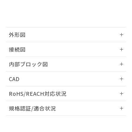
既に当社にて対応品への在庫切替を完了
していることから、特段のことがない限
り、2022年1月12日より割愛しておりま
す。
外形図
情報更新：2025/11/04
接続図
情報更新：2025/11/04
内部ブロック図
情報更新：2025/11/04
CAD
ログイン/会員登録いただくと、CADデータをダウンロー
RoHS/REACH対応状況
ドすることができます。
情報更新：2026/7/29
規格認証/適合状況
ログイン/会員登録
EU RoHS
注意事項・凡例
UL認証
CSA認証
CEマーキング