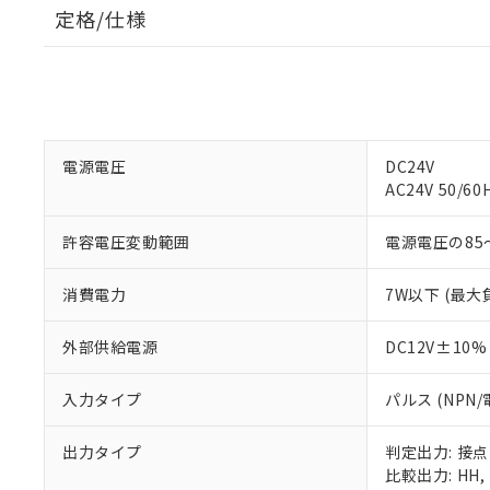
定格/仕様
電源電圧
DC24V
AC24V 50/60
許容電圧変動範囲
電源電圧の85
消費電力
7W以下 (最大
外部供給電源
DC12V±10%
入力タイプ
パルス (NPN
出力タイプ
判定出力: 接点
比較出力: HH, H,