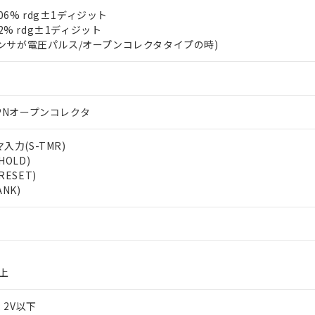
.006% rdg±1ディジット
.02% rdg±1ディジット
センサが電圧パルス/オープンコレクタタイプの時)
 RoHS指令（10物質）の非含有に対応した製品が提供可能な商品です
oHS指令（10物質）の非含有に対応した製品に切り替える予定のある
 RoHS指令（10物質）の非含有に非対応の商品で、対応品を出す予
PNオープンコレクタ
 RoHS指令（10物質）の非含有の対応状況を調査中または確認中の
ンス料など無形物で、有害物質有無と関係のない商品です。
○×表
力(S-TMR)
より、非含有部品としていたものが、含有品と判明した場合などやむ
OLD)
みいただき、同意のうえご利用ください。
材料含有率が中国RoHSの基準値以下であることを示します。
ESET)
材料含有率が中国RoHSの基準値を超えていることを示します。
NK)
、当社制御機器事業取扱商品の当社在庫状況および標準価格(税抜)
ら貴社製品のうち、外国為替および外国貿易法に定める商品（以下｢
質）：
す。当社販売部門へお問い合わせください。
 水銀(Hg) 1000ppm以下、 カドミウム(Cd) 100ppm以下、
たは国外への提供する場合は、日本国政府の輸出許可(または役務取
000ppm以下、ポリ臭化ビフェニル類(PBB) 1000ppm以下、ポリ臭化ジフェニルエーテル類(P
事業取扱商品の中には、本サービスの対象外となる商品もあること
手続きをとります。
キシル) (DEHP)(別名：DOP) 1000ppm以下、フタル酸ブチルベンジル（BBP） 100
(GB/T26572)：
以下、フタル酸ジイソブチル (DIBP) 1000ppm以下
び標準価格照会結果は、記載している更新日時点での社内データに
物を破棄する場合は、完全に破砕するなど、違法に輸出されないよ
(水銀) : 1000ppm、 Cd(カドミウム) : 100ppm、
業用監視および制御機器に対する適用除外項目は除く。
覧された時点での実際の在庫および標準価格とは異なる場合がある
1000ppm、 PBBs(ポリ臭化ビフェニル類) : 1000ppm、 PBDEs(ポリ臭化ジフェニルエーテル類
物質については閾値を超える意図的な使用がないことを確認しています。
上の在庫あり
 1000ppm、 DIBP(フタル酸ジイソブチル) : 1000ppm、 BBP(フタル酸ブチルベンジル) :
品を、核兵器、ミサイル、化学兵器、生物兵器またはその他武器並
以上
チルヘキシル)) : 1000ppm
況および標準価格はお客様のお取引先、またはお客様担当のオムロ
用いたしません。
ご相談ください。
は満たないが在庫あり
製品を第三者に販売する場合は、上記1、2および3の内容を当該第
 2V以下
機器販売店や当社販売拠点は「
販売ネットワーク
」をご確認くだ
販売先および販売に係わる関係者が違法に輸出するおそれがある場