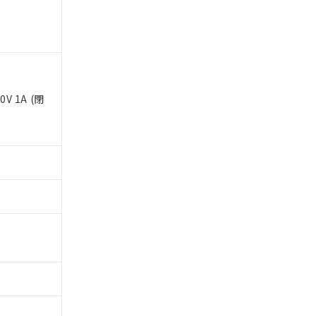
ないようお願いしま
のオムロン制御
バーズにご登録され
及ぼさない年数を意
び当社の共同利用者
ることをご了承くだ
0V 1A (閉
範囲」に記載されて
のではありません。
荷製品に未対応品が
22年1月12日よ