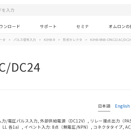
ウンロード
サポート
セミナ
オムロンの
ータ
>
パルス信号入力
>
K3HB-R
>
形式セレクタ
>
K3HB-RNB-CPAC22 AC/DC2
C/DC24
日本語
English
力/電圧パルス入力, 外部供給電源（DC12V）, リレー接点出力（PASS
L 各1a）, イベント入力: 8点（無電圧/NPN）, コネクタタイプ, AC/