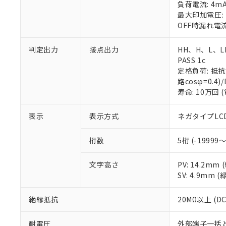
※2 環境保護使
負荷電流: 4m
在庫状況およ
部品在庫の切り替
たしません。
－
在庫なし
最大印加電圧: 
す。
「ｅ」：有害物質
機器販売
OFF時漏れ電流
マイパーツ機
「10」：通常の
ている必要が
味します。
空
受注生産
判定出力
接点出力
HH、H、L、LL
お客様が当ウ
※3 非含有証明
「－」：未確認で
白
PASS 1c
が、当社の製
定格負荷: 抵抗負荷
さい。
下記の非含有証明
路cosφ=0.4)/
※当社の共同
寿命: 10万回 
いる法人を指
EU RoHS指令（
51物質の非含有証
※本証明書は発行
表示
表示方式
ネガタイプLC
また、RoHS指
混在することから
桁数
5桁 (-19999～
既に当社にて対応
り割愛しておりま
文字高さ
PV: 14.2m
SV: 4.9mm (
絶縁抵抗
20MΩ以上 (D
耐電圧
外部端子一括とケー