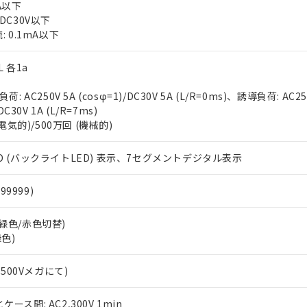
用期限
A以下
び標準価格結果を当社の事前の承諾なく第三者に漏洩または開示し
え状況などにより、予定月が前後することがあります。
(最新の在庫状況については、お客様のお取引先、またはお客様担当
DC30V以下
（10物質）のすべてが基準値以下であることを示します。
店・当社販売員にご確認ください)
: 0.1mA以下
能（部品リスト作成サービス）をご利用いただくには、I-Webメン
使用状況下において有害物質が外部に漏えいし、環境に深刻な影響を
あります。
機種、また在庫状況の情報を公開していない機種
 各1a
ェブサイト上で当社にご登録された部品リストについて、当社およ
書ダウンロード
す。当社販売部門へお問い合わせください。
品・サービスに関するお客様との取引・商談に必要な範囲で利用す
合意する
キャンセル
: AC250V 5A (cosφ=1)/DC30V 5A (L/R=0ms)、誘導負荷: AC25
書をダウンロードすることができます。
DC30V 1A (L/R=7ms)
利用者とは、
"個人情報の共同利用に関して"
の「1.共同利用者の
(電気的)/500万回 (機械的)
します。
10物質）の非含有証明書
明書（当社基準）
日時点で非含有を証明するもので、過去に遡って非含有を証明するも
D (バックライトLED) 表示、7セグメントデジタル表示
令のフタル酸エステル類４物質の対応では、対応完了までの期間は出
備考欄に対応日を記載しておりました。
99999)
品への在庫切替を完了していることから、特段のことがない限り、20
す。
m (緑色/赤色切替)
緑色)
C500Vメガにて)
ス間: AC2,300V 1min