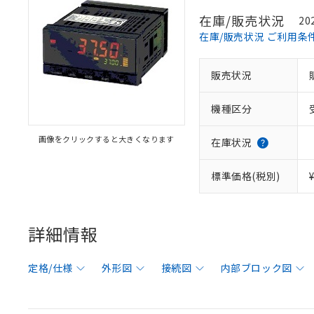
在庫/販売状況
20
在庫/販売状況 ご利用条
販売状況
機種区分
画像をクリックすると大きくなります
在庫状況
標準価格(税別)
詳細情報
定格/仕様
外形図
接続図
内部ブロック図