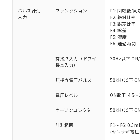
パルス計測
ファンクション
F1: 回転数/
入力
F2: 絶対比率
F3: 誤差比率
F4: 誤差
F5: 濃度
F6: 通過時間
有接点入力（ドライ
30Hz以下 ON
接点入力）
無接点電圧パルス
50kHz以下 O
電圧レベル
ON電圧: 4.5
オープンコレクタ
50kHz以下 O
計測範囲
F1～F6: 0.5
(センサが電圧