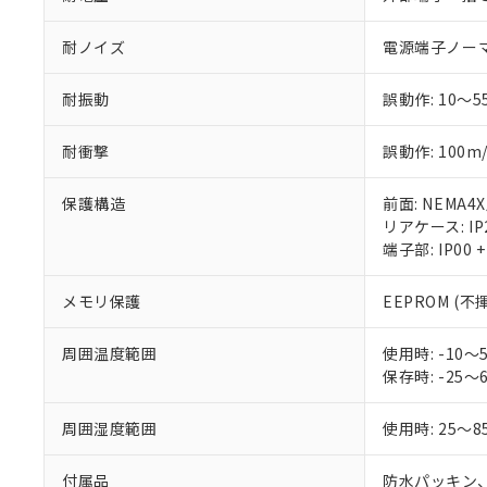
耐ノイズ
電源端子ノーマル
耐振動
誤動作: 10～5
耐衝撃
誤動作: 100m/
保護構造
前面: NEMA4
リアケース: IP
端子部: IP00
メモリ保護
EEPROM (
周囲温度範囲
使用時: -1
保存時: -2
周囲湿度範囲
使用時: 25～8
付属品
防水パッキン