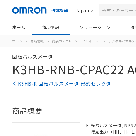
制御機器
Japan
ホーム
商品情報
ソリューション
ダ
ホーム
>
商品情報
>
商品カテゴリ
>
コントロール
>
デジタルパネルメ
回転パルスメータ
K3HB-RNB-CPAC22 A
K3HB-R 回転パルスメータ 形式セレクタ
商品概要
回転パルスメータ, NPN入
ー接点出力（HH、H、L、L