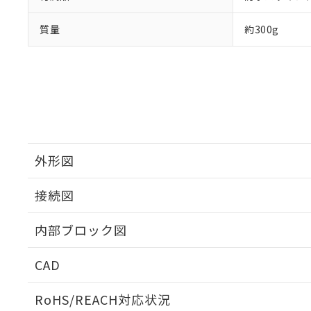
質量
約300g
外形図
接続図
内部ブロック図
CAD
ログイン/会員登録いただくと、CADデータをダウンロ
RoHS/REACH対応状況