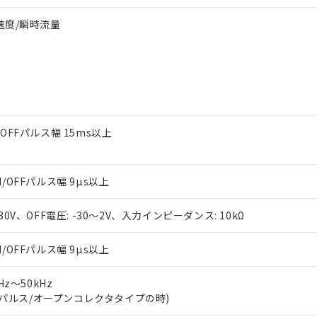
周速度/瞬時流量
/OFFパルス幅 15ms以上
N/OFFパルス幅 9µs以上
～30V、OFF電圧: -30～2V、入力インピーダンス: 10kΩ
N/OFFパルス幅 9µs以上
mHz～50kHz
パルス/オープンコレクタタイプの時)