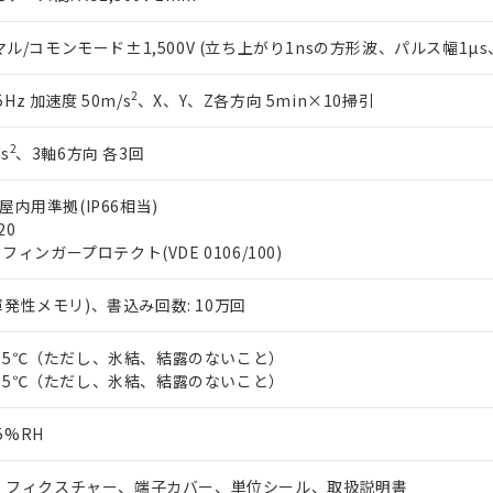
/コモンモード±1,500V (立ち上がり1nsの方形波、パルス幅1µs、1
2
5Hz 加速度 50m/s
、X、Y、Z各方向 5min×10掃引
2
s
、3軸6方向 各3回
X屋内用準拠(IP66相当)
20
 + フィンガープロテクト(VDE 0106/100)
不揮発性メモリ)、書込み回数: 10万回
0～55℃（ただし、氷結、結露のないこと）
5～65℃（ただし、氷結、結露のないこと）
5%RH
、フィクスチャー、端子カバー、単位シール、取扱説明書