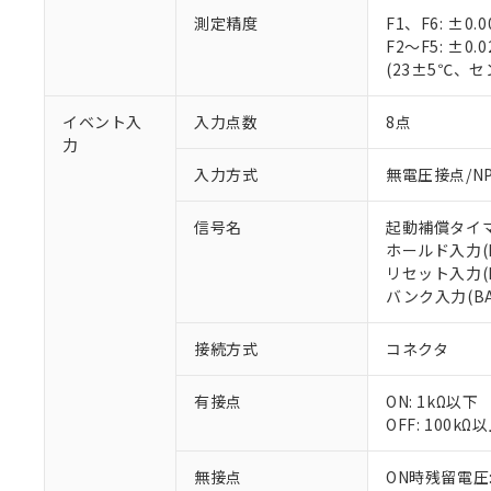
測定精度
F1、F6: ±0
F2～F5: ±0
※1 対応状況
(23±5℃、
対応済み：EU
イベント入
入力点数
8点
対応予定：EU R
力
対応予定なし：EU
入力方式
無電圧接点/N
調査・確認中：EU
ご利用条件
非該当品：ライセ
※1 中国RoHS
信号名
起動補償タイマ入
仕入先様の事情に
ホールド入力(H
があります。
以下の条件をお読
「○」：最大均質
リセット入力(R
「×」：最大均質
バンク入力(BA
本サービスは
当社は、これ
*EU RoHS指令（10物
「－」：未確認で
鉛(Pb) 1000ppm以下、
くものです。
う）を輸出ま
記
説明
六価クロム(Cr(Ⅵ)) 1
当社制御機器
接続方式
コネクタ
などの必要な
フタル酸ビス(2-エチルヘ
号
*中国RoHS10物質の基準値 
ル（DBP） 1000ppm
在庫状況およ
当社は規制貨
Pb(鉛) :1000ppm、 Hg
但し、RoHS指令で産
のであり、閲
ます。
Cr(Ⅵ)(六価クロム) : 
有接点
ON: 1kΩ以下
フタル酸エステル類の４
○
一定数以
DBP(フタル酸ジブチル) :
い。
当社は貴社製
OFF: 100kΩ
DEHP(フタル酸ビス(2-エ
正式な納期状
置等に一切使
当社販売員に
※2 対応予定月
△
一定数に
当社は、貴社
無接点
ON時残留電圧:
オムロン制御
また当社は、