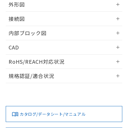
物質の対応では、対応完了までの期間は出
外形図
荷製品に未対応品が混在することから備考
欄に対応日を記載しておりました。
情報更新：2025/11/04
接続図
既に当社にて対応品への在庫切替を完了
していることから、特段のことがない限
情報更新：2025/11/04
り、2022年1月12日より割愛しておりま
内部ブロック図
す。
情報更新：2025/11/04
CAD
ログイン/会員登録いただくと、CADデータをダウンロー
RoHS/REACH対応状況
ドすることができます。
情報更新：2026/7/29
規格認証/適合状況
ログイン/会員登録
K3HB-PPB-A1 AC100-240のRoHS対応状況については、営
UL認証
CSA認証
CEマーキング適合
業部門もしくは販売店にお問い合わせください。
Yes
Yes
Yes
この製品のRoHS/REACH対応状況ページへ
ダウンロードデータをご利用いただく前に、以下を必ずお読
みください。
カタログ/データシート/マニュアル
ソフトウェアの使用条件
LR型式承認
DNV型式承認
BV型式承認
KR型式承
（イギリス
（ノルウェー
（フランス
（韓国