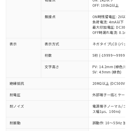
対応予定なし：EU RoHS指令（10物質）の
OFF: 100kΩ以上
以下の条件をお読みいただき、同意のうえ
非含有に非対応の商品で、対応品を出す予
ご利用ください。
定はありません。
無接点
ON時残留電圧: 2V以下
調査・確認中：EU RoHS指令（10物質）の
負荷電流: 4mA以下
本サービスは、当社制御機器事業取扱
※1 中国RoHS○×表
最大印加電圧: DC30V
非含有の対応状況を調査中または確認中の
商品の当社在庫状況および標準価格
OFF時漏れ電流: 0.1m
商品です。
(税抜)を提供させていただくもので
「○」：最大均質材料含有率が中国RoHSの
非該当品：ライセンス料など無形物で、有
す。
表示
表示方式
ネガタイプLCD (バッ
基準値以下であることを示します。
害物質有無と関係のない商品です。
当社制御機器事業取扱商品の中には、
「×」：最大均質材料含有率が中国RoHSの
仕入先様の事情により、非含有部品として
本サービスの対象外となる商品もある
桁数
5桁 (-19999～99999)
基準値を超えていることを示します。
いたものが、含有品と判明した場合などや
当社は、これら貴社製品のうち、外国
ことをご了承ください。
「－」：未確認です。当社販売部門へお問
むを得ず変更することがあります。
為替および外国貿易法に定める商品
文字高さ
PV: 14.2mm (緑色/赤
在庫状況および標準価格照会結果は、
い合わせください。
（以下｢規制貨物等」という）を輸出
SV: 4.9mm (緑色)
記載している更新日時点での社内デー
*EU RoHS指令（10物質）：
または国外への提供する場合は、日本
記
タに基づき作成されるものであり、閲
説明
鉛(Pb) 1000ppm以下、 水銀(Hg) 1000ppm以下、 カド
*中国RoHS10物質の基準値 (GB/T26572)：
絶縁抵抗
20MΩ以上 (DC500Vメ
国政府の輸出許可(または役務取引許
号
覧された時点での実際の在庫および標
ミウム(Cd) 100ppm以下、
Pb(鉛) :1000ppm、 Hg(水銀) : 1000ppm、 Cd(カドミウ
可)を取得するなどの必要な手続きを
六価クロム(Cr(Ⅵ)) 1000ppm以下、ポリ臭化ビフェニル
ム) : 100ppm、
準価格とは異なる場合があることをご
耐電圧
外部端子一括とケース間: A
類(PBB) 1000ppm以下、ポリ臭化ジフェニルエーテル類
Cr(Ⅵ)(六価クロム) : 1000ppm、 PBBs(ポリ臭化ビフェ
とります。
了承ください。
(PBDE) 1000ppm以下、フタル酸ビス(2-エチルヘキシ
○
一定数以上の在庫あり
ニル類) : 1000ppm、 PBDEs(ポリ臭化ジフェニルエーテ
当社は規制貨物を破棄する場合は、完
ル) (DEHP)(別名：DOP) 1000ppm以下、フタル酸ブチ
正式な納期状況および標準価格はお客
ル類) : 1000ppm、
耐ノイズ
電源端子ノーマル/コモン
ルベンジル（BBP） 1000ppm以下、フタル酸ジブチル
全に破砕するなど、違法に輸出されな
DBP(フタル酸ジブチル) : 1000ppm、 DIBP(フタル酸ジ
様のお取引先、またはお客様担当のオ
ス幅1µs、100ns)
（DBP） 1000ppm以下、フタル酸ジイソブチル
イソブチル) : 1000ppm、 BBP(フタル酸ブチルベンジ
△
一定数には満たないが在庫あり
いよう必要な手段を講じます。
ムロン制御機器販売店・当社販売員に
(DIBP) 1000ppm以下
ル) : 1000ppm、
当社は貴社製品を、核兵器、ミサイ
但し、RoHS指令で産業用監視および制御機器に対する
DEHP(フタル酸ビス(2-エチルヘキシル)) : 1000ppm
耐振動
ご相談ください。
誤動作: 10～55Hz 加速
適用除外項目は除く。
ル、化学兵器、生物兵器またはその他
－
在庫なし(最新の在庫状況につ
オムロン制御機器販売店や当社販売拠
フタル酸エステル類の４物質については閾値を超える意