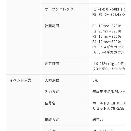
オープンコレクタ
F1～F4: 0～50kHz O
F5, F6: 0～30kHz O
計測範囲
F1: 10ms～3200s
F2: 20ms～3200s
F3: 10ms～3200s
F4: 10ms～3200s
F5: 0～4ギガカウント
F6: 0～4ギガカウント
測定精度
±0.08% rdg±1ディ
(23±5℃、センサが
イベント入力
入力点数
5点
※1 対応状況
入力方式
無電圧接点/NPNオー
対応済み：EU RoHS指令（10物質）の
信号名
ホールド入力(HOLD)
非含有に対応した製品が提供可能な商品で
リセット入力(RESET)
す。
対応予定：EU RoHS指令（10物質）の非含
接続方式
端子台
ご利用条件
有に対応した製品に切り替える予定のある
商品です。
有接点
ON: 1kΩ以下