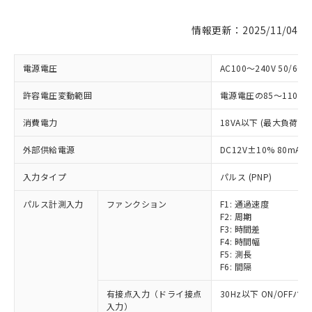
情報更新：2025/11/04
電源電圧
AC100～240V 50/60H
許容電圧変動範囲
電源電圧の85～110%
消費電力
18VA以下 (最大負荷時)
外部供給電源
DC12V±10% 80mA
入力タイプ
パルス (PNP)
パルス計測入力
ファンクション
F1: 通過速度
F2: 周期
F3: 時間差
F4: 時間幅
F5: 測長
F6: 間隔
有接点入力（ドライ接点
30Hz以下 ON/OFFパ
入力）