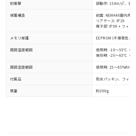
武器並びにこれらの製造装置等に一切
2
耐衝撃
いては、お客様のお取引先、ま
誤動作: 150m/s
、3軸
図的な使用がないことを確認しています。
点は「
販売ネットワーク
」をご確認
※2 環境保護使用期限
使用いたしません。
たはお客様担当のオムロン制御
ください。
保護構造
当社は、貴社製品を第三者に販売する
前面: NEMA4X屋内用準拠
機器販売店・当社販売員にご確
在庫状況および標準価格結果を当社の
※2 対応予定月
「ｅ」：有害物質（10物質）のすべてが基
リアケース: IP20
場合は、上記1、2および3の内容を当
認ください)
事前の承諾なく第三者に漏洩または開
端子部: IP00 + フィン
準値以下であることを示します。
該第三者に通知します。また当社は、
示しないようお願いします。
部品在庫の切り替え状況などにより、予定
「10」：通常の使用状況下において有害物
販売先および販売に係わる関係者が違
マイパーツ機能（部品リスト作成サー
空
受注生産機種、また在庫状況の
メモリ保護
EEPROM (不揮発性メ
月が前後することがあります。
質が外部に漏えいし、環境に深刻な影響を
法に輸出するおそれがある場合は、取
ビス）をご利用いただくには、I-Web
白
情報を公開していない機種
及ぼさない年数を意味します。
り引きをいたしません。
メンバーズにご登録されている必要が
周囲温度範囲
使用時: -10～55℃
「－」：未確認です。当社販売部門へお問
あります。
保存時: -25～65℃
い合わせください。
お客様が当ウェブサイト上で当社にご
※3 非含有証明書ダウンロード
周囲湿度範囲
使用時: 25～85%RH
登録された部品リストについて、当社
および当社の共同利用者が、当社の製
下記の非含有証明書をダウンロードするこ
付属品
防水パッキン、フィク
品・サービスに関するお客様との取
とができます。
合意する
キャンセル
引・商談に必要な範囲で利用すること
質量
約300g
をご了承ください。
EU RoHS指令（10物質）の非含有証明書
※当社の共同利用者とは、
"個人情報
51物質の非含有証明書（当社基準）
の共同利用に関して"
の「1.共同利
※本証明書は発行日時点で非含有を証明す
用者の範囲」に記載されている法人を
るもので、過去に遡って非含有を証明する
指します。
ものではありません。
また、RoHS指令のフタル酸エステル類４