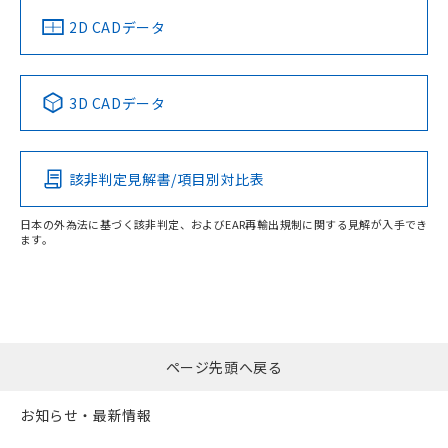
船舶規格）
船舶規格）
船舶規格）
船舶規格
2D CADデータ
端子配置
No
No
No
No
3D CADデータ
この製品の規格認証/適合状況ページへ
その他の認証はこちらのページからご検索ください
該非判定見解書/項目別対比表
日本の外為法に基づく該非判定、およびEAR再輸出規制に関する見解が入手でき
ます。
ページ先頭へ戻る
お知らせ・最新情報