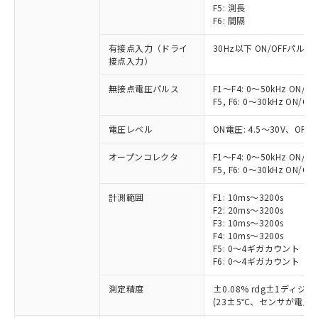
F5: 測長
F6: 間隔
有接点入力（ドライ
30Hz以下 ON/OFFパルス
接点入力）
無接点電圧パルス
F1～F4: 0～50kHz ON/
F5, F6: 0～30kHz ON/
電圧レベル
ON電圧: 4.5～30V、OF
オープンコレクタ
F1～F4: 0～50kHz ON/
F5, F6: 0～30kHz ON/
計測範囲
F1: 10ms～3200s
F2: 20ms～3200s
F3: 10ms～3200s
F4: 10ms～3200s
F5: 0～4ギガカウント
F6: 0～4ギガカウント
測定精度
±0.08% rdg±1ディジッ
(23±5℃、センサが電圧