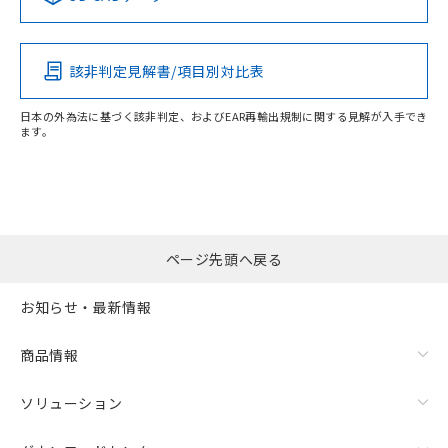
この製品の規格認証/適合状況ページへ
その他の認証はこちらのページからご検索ください
該非判定見解書/項目別対比表
日本の外為法に基づく該非判定、およびEAR再輸出規制に関する見解が入手でき
ます。
ページ先頭へ戻る
お知らせ・最新情報
商品情報
ソリューション