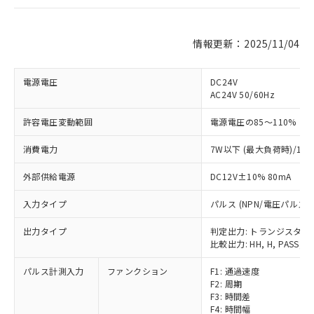
情報更新：2025/11/04
電源電圧
DC24V
AC24V 50/60Hz
許容電圧変動範囲
電源電圧の85～110%
消費電力
7W以下 (最大負荷時)/11
外部供給電源
DC12V±10% 80mA
入力タイプ
パルス (NPN/電圧パルス)
出力タイプ
判定出力: トランジスタ
比較出力: HH, H, PASS, L,
パルス計測入力
ファンクション
F1: 通過速度
F2: 周期
F3: 時間差
F4: 時間幅