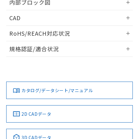
内部ブロック図
情報更新：2025/11/04
CAD
ログイン/会員登録いただくと、CADデータをダウンロー
RoHS/REACH対応状況
ドすることができます。
情報更新：2026/7/29
規格認証/適合状況
ログイン/会員登録
K3HB-PNB-AT11 AC/DC24のRoHS対応状況については、営
UL認証
CSA認証
CEマーキング適合
業部門もしくは販売店にお問い合わせください。
Yes
Yes
Yes
この製品のRoHS/REACH対応状況ページへ
ダウンロードデータをご利用いただく前に、以下を必ずお読
みください。
カタログ/データシート/マニュアル
ソフトウェアの使用条件
LR型式承認
DNV型式承認
BV型式承認
KR型式承
（イギリス
（ノルウェー
（フランス
（韓国
船舶規格）
船舶規格）
船舶規格）
船舶規格
2D CADデータ
端子配置
No
No
No
No
3D CADデータ