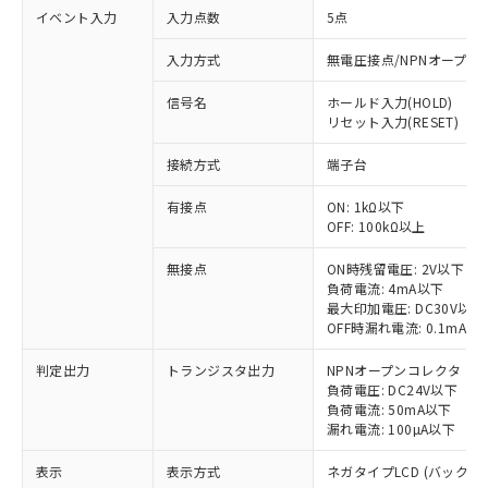
※1 対応状況
イベント入力
入力点数
5点
対応済み：EU RoHS指令（10物質）の
入力方式
無電圧接点/NPNオープン
非含有に対応した製品が提供可能な商品で
信号名
ホールド入力(HOLD)
す。
リセット入力(RESET)
対応予定：EU RoHS指令（10物質）の非含
ご利用条件
有に対応した製品に切り替える予定のある
接続方式
端子台
商品です。
対応予定なし：EU RoHS指令（10物質）の
有接点
ON: 1kΩ以下
以下の条件をお読みいただき、同意のうえ
非含有に非対応の商品で、対応品を出す予
OFF: 100kΩ以上
ご利用ください。
定はありません。
調査・確認中：EU RoHS指令（10物質）の
無接点
ON時残留電圧: 2V以下
本サービスは、当社制御機器事業取扱
※1 中国RoHS○×表
非含有の対応状況を調査中または確認中の
負荷電流: 4mA以下
商品の当社在庫状況および標準価格
最大印加電圧: DC30V以下
商品です。
(税抜)を提供させていただくもので
OFF時漏れ電流: 0.1mA以
「○」：最大均質材料含有率が中国RoHSの
非該当品：ライセンス料など無形物で、有
す。
基準値以下であることを示します。
害物質有無と関係のない商品です。
当社制御機器事業取扱商品の中には、
判定出力
トランジスタ出力
NPNオープンコレクタ
「×」：最大均質材料含有率が中国RoHSの
仕入先様の事情により、非含有部品として
負荷電圧: DC24V以下
本サービスの対象外となる商品もある
基準値を超えていることを示します。
いたものが、含有品と判明した場合などや
当社は、これら貴社製品のうち、外国
負荷電流: 50mA以下
ことをご了承ください。
「－」：未確認です。当社販売部門へお問
むを得ず変更することがあります。
漏れ電流: 100µA以下
為替および外国貿易法に定める商品
在庫状況および標準価格照会結果は、
い合わせください。
（以下｢規制貨物等」という）を輸出
記載している更新日時点での社内デー
表示
表示方式
ネガタイプLCD (バックラ
*EU RoHS指令（10物質）：
または国外への提供する場合は、日本
記
タに基づき作成されるものであり、閲
説明