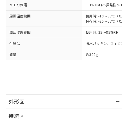
とができます。
合意する
キャンセル
引・商談に必要な範囲で利用すること
メモリ保護
EEPROM (不揮発性メモリ
をご了承ください。
EU RoHS指令（10物質）の非含有証明書
※当社の共同利用者とは、
"個人情報
周囲温度範囲
使用時: -10～55℃（
51物質の非含有証明書（当社基準）
の共同利用に関して"
の「1.共同利
保存時: -25～65℃（
※本証明書は発行日時点で非含有を証明す
用者の範囲」に記載されている法人を
るもので、過去に遡って非含有を証明する
周囲湿度範囲
使用時: 25～85%RH
指します。
ものではありません。
また、RoHS指令のフタル酸エステル類４
付属品
防水パッキン、フィクス
物質の対応では、対応完了までの期間は出
荷製品に未対応品が混在することから備考
質量
約300g
欄に対応日を記載しておりました。
既に当社にて対応品への在庫切替を完了
していることから、特段のことがない限
り、2022年1月12日より割愛しておりま
す。
外形図
情報更新：2025/11/04
接続図
情報更新：2025/11/04