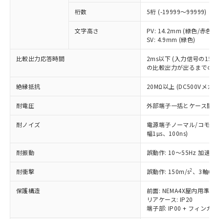
鉛(Pb) 1000ppm以下、 水銀(Hg) 1000ppm以下、 カド
*中国RoHS10物質の基準値 (GB/T26572)：
国政府の輸出許可(または役務取引許
号
覧された時点での実際の在庫および標
ミウム(Cd) 100ppm以下、
Pb(鉛) :1000ppm、 Hg(水銀) : 1000ppm、 Cd(カドミウ
桁数
5桁 (-19999～99999)
可)を取得するなどの必要な手続きを
六価クロム(Cr(Ⅵ)) 1000ppm以下、ポリ臭化ビフェニル
ム) : 100ppm、
準価格とは異なる場合があることをご
類(PBB) 1000ppm以下、ポリ臭化ジフェニルエーテル類
Cr(Ⅵ)(六価クロム) : 1000ppm、 PBBs(ポリ臭化ビフェ
とります。
了承ください。
(PBDE) 1000ppm以下、フタル酸ビス(2-エチルヘキシ
文字高さ
PV: 14.2mm (緑色/赤色切
○
一定数以上の在庫あり
ニル類) : 1000ppm、 PBDEs(ポリ臭化ジフェニルエーテ
当社は規制貨物を破棄する場合は、完
ル) (DEHP)(別名：DOP) 1000ppm以下、フタル酸ブチ
正式な納期状況および標準価格はお客
ル類) : 1000ppm、
SV: 4.9mm (緑色)
ルベンジル（BBP） 1000ppm以下、フタル酸ジブチル
全に破砕するなど、違法に輸出されな
DBP(フタル酸ジブチル) : 1000ppm、 DIBP(フタル酸ジ
様のお取引先、またはお客様担当のオ
（DBP） 1000ppm以下、フタル酸ジイソブチル
イソブチル) : 1000ppm、 BBP(フタル酸ブチルベンジ
△
一定数には満たないが在庫あり
いよう必要な手段を講じます。
比較出力応答時間
2ms以下 (入力信号の15
ムロン制御機器販売店・当社販売員に
(DIBP) 1000ppm以下
ル) : 1000ppm、
当社は貴社製品を、核兵器、ミサイ
但し、RoHS指令で産業用監視および制御機器に対する
の比較出力が出るまでの時
DEHP(フタル酸ビス(2-エチルヘキシル)) : 1000ppm
ご相談ください。
適用除外項目は除く。
ル、化学兵器、生物兵器またはその他
－
在庫なし(最新の在庫状況につ
オムロン制御機器販売店や当社販売拠
フタル酸エステル類の４物質については閾値を超える意
絶縁抵抗
20MΩ以上 (DC500Vメガ
武器並びにこれらの製造装置等に一切
いては、お客様のお取引先、ま
図的な使用がないことを確認しています。
点は「
販売ネットワーク
」をご確認
※2 環境保護使用期限
使用いたしません。
たはお客様担当のオムロン制御
ください。
耐電圧
外部端子一括とケース間: AC2
当社は、貴社製品を第三者に販売する
機器販売店・当社販売員にご確
在庫状況および標準価格結果を当社の
※2 対応予定月
「ｅ」：有害物質（10物質）のすべてが基
場合は、上記1、2および3の内容を当
認ください)
事前の承諾なく第三者に漏洩または開
耐ノイズ
電源端子ノーマル/コモンモ
準値以下であることを示します。
該第三者に通知します。また当社は、
示しないようお願いします。
幅1µs、100ns)
部品在庫の切り替え状況などにより、予定
「10」：通常の使用状況下において有害物
販売先および販売に係わる関係者が違
マイパーツ機能（部品リスト作成サー
空
受注生産機種、また在庫状況の
月が前後することがあります。
質が外部に漏えいし、環境に深刻な影響を
法に輸出するおそれがある場合は、取
ビス）をご利用いただくには、I-Web
耐振動
誤動作: 10～55Hz 加速度 
白
情報を公開していない機種
及ぼさない年数を意味します。
り引きをいたしません。
メンバーズにご登録されている必要が
「－」：未確認です。当社販売部門へお問
2
耐衝撃
誤動作: 150m/s
、3軸6方
あります。
い合わせください。
お客様が当ウェブサイト上で当社にご
※3 非含有証明書ダウンロード
保護構造
前面: NEMA4X屋内用準拠(
登録された部品リストについて、当社
リアケース: IP20
および当社の共同利用者が、当社の製
端子部: IP00 + フィンガー
下記の非含有証明書をダウンロードするこ
品・サービスに関するお客様との取