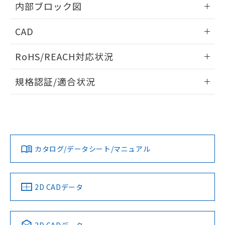
内部ブロック図
既に当社にて対応品への在庫切替を完了
していることから、特段のことがない限
情報更新：2025/11/04
り、2022年1月12日より割愛しておりま
CAD
す。
ログイン/会員登録いただくと、CADデータをダウンロー
RoHS/REACH対応状況
ドすることができます。
情報更新：2026/7/29
規格認証/適合状況
ログイン/会員登録
K3HB-HTA-L2AC1 AC100-240のRoHS対応状況について
UL認証
CSA認証
CEマーキング適合
は、営業部門もしくは販売店にお問い合わせください。
Yes
Yes
Yes
この製品のRoHS/REACH対応状況ページへ
ダウンロードデータをご利用いただく前に、以下を必ずお読
みください。
カタログ/データシート/マニュアル
ソフトウェアの使用条件
LR型式承認
DNV型式承認
BV型式承認
KR型式承
（イギリス
（ノルウェー
（フランス
（韓国
船舶規格）
船舶規格）
船舶規格）
船舶規格
2D CADデータ
端子配置
No
No
No
No