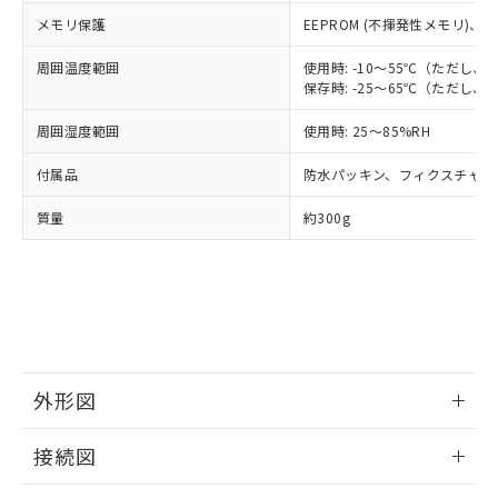
機器販売店・当社販売員にご確
在庫状況および標準価格結果を当社の
※2 対応予定月
「ｅ」：有害物質（10物質）のすべてが基
場合は、上記1、2および3の内容を当
メモリ保護
EEPROM (不揮発性メモリ)、書
認ください)
事前の承諾なく第三者に漏洩または開
準値以下であることを示します。
該第三者に通知します。また当社は、
示しないようお願いします。
部品在庫の切り替え状況などにより、予定
「10」：通常の使用状況下において有害物
周囲温度範囲
使用時: -10～55℃（ただし
販売先および販売に係わる関係者が違
マイパーツ機能（部品リスト作成サー
空
受注生産機種、また在庫状況の
保存時: -25～65℃（ただし
月が前後することがあります。
質が外部に漏えいし、環境に深刻な影響を
法に輸出するおそれがある場合は、取
ビス）をご利用いただくには、I-Web
白
情報を公開していない機種
及ぼさない年数を意味します。
り引きをいたしません。
メンバーズにご登録されている必要が
周囲湿度範囲
使用時: 25～85%RH
「－」：未確認です。当社販売部門へお問
あります。
い合わせください。
お客様が当ウェブサイト上で当社にご
付属品
防水パッキン、フィクスチャー
※3 非含有証明書ダウンロード
登録された部品リストについて、当社
および当社の共同利用者が、当社の製
質量
約300g
下記の非含有証明書をダウンロードするこ
品・サービスに関するお客様との取
とができます。
合意する
キャンセル
引・商談に必要な範囲で利用すること
をご了承ください。
EU RoHS指令（10物質）の非含有証明書
※当社の共同利用者とは、
"個人情報
51物質の非含有証明書（当社基準）
の共同利用に関して"
の「1.共同利
※本証明書は発行日時点で非含有を証明す
用者の範囲」に記載されている法人を
るもので、過去に遡って非含有を証明する
指します。
ものではありません。
外形図
また、RoHS指令のフタル酸エステル類４
情報更新：2025/11/04
物質の対応では、対応完了までの期間は出
接続図
荷製品に未対応品が混在することから備考
欄に対応日を記載しておりました。
情報更新：2025/11/04