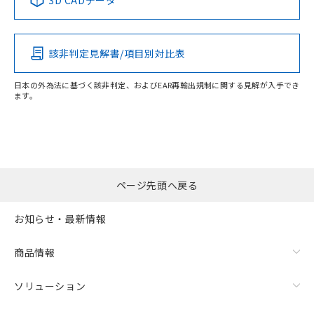
3D CADデータ
この製品の規格認証/適合状況ページへ
その他の認証はこちらのページからご検索ください
該非判定見解書/項目別対比表
日本の外為法に基づく該非判定、およびEAR再輸出規制に関する見解が入手でき
ます。
ページ先頭へ戻る
お知らせ・最新情報
商品情報
ソリューション