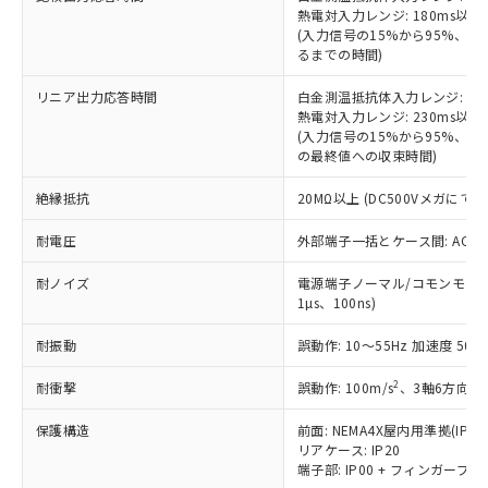
定はありません。
熱電対入力レンジ: 180ms以下
調査・確認中：EU RoHS指令（10物質）の
(入力信号の15%から95%、
本サービスは、当社制御機器事業取扱
※1 中国RoHS○×表
非含有の対応状況を調査中または確認中の
るまでの時間)
商品の当社在庫状況および標準価格
商品です。
(税抜)を提供させていただくもので
「○」：最大均質材料含有率が中国RoHSの
非該当品：ライセンス料など無形物で、有
リニア出力応答時間
白金測温抵抗体入力レンジ: 17
す。
基準値以下であることを示します。
害物質有無と関係のない商品です。
熱電対入力レンジ: 230ms以下
当社制御機器事業取扱商品の中には、
「×」：最大均質材料含有率が中国RoHSの
(入力信号の15%から95%、
仕入先様の事情により、非含有部品として
本サービスの対象外となる商品もある
の最終値への収束時間)
基準値を超えていることを示します。
いたものが、含有品と判明した場合などや
当社は、これら貴社製品のうち、外国
ことをご了承ください。
「－」：未確認です。当社販売部門へお問
むを得ず変更することがあります。
為替および外国貿易法に定める商品
在庫状況および標準価格照会結果は、
絶縁抵抗
20MΩ以上 (DC500Vメガにて)
い合わせください。
（以下｢規制貨物等」という）を輸出
記載している更新日時点での社内デー
*EU RoHS指令（10物質）：
または国外への提供する場合は、日本
耐電圧
外部端子一括とケース間: AC2,30
記
タに基づき作成されるものであり、閲
説明
鉛(Pb) 1000ppm以下、 水銀(Hg) 1000ppm以下、 カド
*中国RoHS10物質の基準値 (GB/T26572)：
国政府の輸出許可(または役務取引許
号
覧された時点での実際の在庫および標
ミウム(Cd) 100ppm以下、
Pb(鉛) :1000ppm、 Hg(水銀) : 1000ppm、 Cd(カドミウ
可)を取得するなどの必要な手続きを
六価クロム(Cr(Ⅵ)) 1000ppm以下、ポリ臭化ビフェニル
耐ノイズ
電源端子ノーマル/コモンモード±
ム) : 100ppm、
準価格とは異なる場合があることをご
類(PBB) 1000ppm以下、ポリ臭化ジフェニルエーテル類
Cr(Ⅵ)(六価クロム) : 1000ppm、 PBBs(ポリ臭化ビフェ
1µs、100ns)
とります。
了承ください。
(PBDE) 1000ppm以下、フタル酸ビス(2-エチルヘキシ
○
一定数以上の在庫あり
ニル類) : 1000ppm、 PBDEs(ポリ臭化ジフェニルエーテ
当社は規制貨物を破棄する場合は、完
ル) (DEHP)(別名：DOP) 1000ppm以下、フタル酸ブチ
正式な納期状況および標準価格はお客
ル類) : 1000ppm、
耐振動
誤動作: 10～55Hz 加速度 50m/
ルベンジル（BBP） 1000ppm以下、フタル酸ジブチル
全に破砕するなど、違法に輸出されな
DBP(フタル酸ジブチル) : 1000ppm、 DIBP(フタル酸ジ
様のお取引先、またはお客様担当のオ
（DBP） 1000ppm以下、フタル酸ジイソブチル
イソブチル) : 1000ppm、 BBP(フタル酸ブチルベンジ
△
一定数には満たないが在庫あり
いよう必要な手段を講じます。
ムロン制御機器販売店・当社販売員に
(DIBP) 1000ppm以下
ル) : 1000ppm、
2
耐衝撃
誤動作: 100m/s
、3軸6方向 各
当社は貴社製品を、核兵器、ミサイ
但し、RoHS指令で産業用監視および制御機器に対する
DEHP(フタル酸ビス(2-エチルヘキシル)) : 1000ppm
ご相談ください。
適用除外項目は除く。
ル、化学兵器、生物兵器またはその他
－
在庫なし(最新の在庫状況につ
オムロン制御機器販売店や当社販売拠
フタル酸エステル類の４物質については閾値を超える意
保護構造
前面: NEMA4X屋内用準拠(IP66
武器並びにこれらの製造装置等に一切
いては、お客様のお取引先、ま
図的な使用がないことを確認しています。
点は「
販売ネットワーク
」をご確認
リアケース: IP20
※2 環境保護使用期限
使用いたしません。
たはお客様担当のオムロン制御
端子部: IP00 + フィンガープロテ
ください。
当社は、貴社製品を第三者に販売する