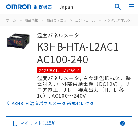
制御機器
Japan
ホーム
>
商品情報
>
商品カテゴリ
>
コントロール
>
デジタルパネルメータ
温度パネルメータ
K3HB-HTA-L2AC1
AC100-240
2026年01月受注終了
温度パネルメータ, 白金測温抵抗体、熱
電対入力, 外部供給電源（DC12V）, リ
ニア電圧, リレー接点出力（H、L 各
1c）, AC100～240V
K3HB-H 温度パネルメータ 形式セレクタ
マイリストに追加