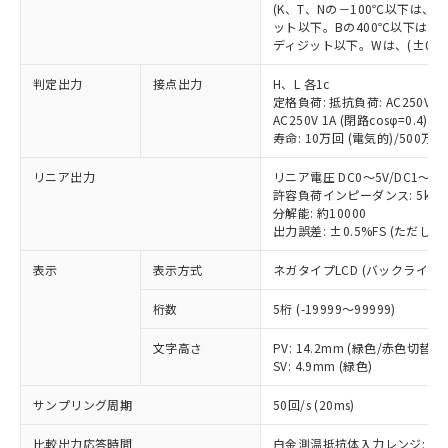
(K、T、Nの－100℃以下は、
ット以下。Bの400℃以下は、
ディジット以下。Wは、(±0.3
判定出力
接点出力
H、L 各1c
定格負荷: 抵抗負荷: AC250V 5A 
AC250V 1A (閉路cosφ=0.4)/DC
寿命: 10万回 (電気的)/500万回
リニア出力
リニア電圧 DC0～5V/DC1～5V/
許容負荷インピーダンス: 5kΩ
分解能: 約10000
出力誤差: ±0.5%FS (ただし
※1 対応状況
表示
表示方式
ネガタイプLCD (バックライト
対応済み：EU RoHS指令（10物質）の
非含有に対応した製品が提供可能な商品で
桁数
5桁 (-19999～99999)
す。
対応予定：EU RoHS指令（10物質）の非含
文字高さ
PV: 14.2mm (緑色/赤色切替)
ご利用条件
有に対応した製品に切り替える予定のある
SV: 4.9mm (緑色)
商品です。
サンプリング周期
50回/s (20ms)
対応予定なし：EU RoHS指令（10物質）の
以下の条件をお読みいただき、同意のうえ
非含有に非対応の商品で、対応品を出す予
ご利用ください。
比較出力応答時間
白金測温抵抗体入力レンジ: 12