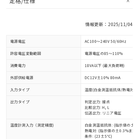
定格/仕様
情報更新：2025/11/04
電源電圧
AC100～240V 50/60Hz
許容電圧変動範囲
電源電圧の85～110%
消費電力
18VA以下 (最大負荷時)
外部供給電源
DC12V±10% 80mA
入力タイプ
温度(白金測温抵抗体/熱電対)
出力タイプ
判定出力: 接点
比較出力: H, L
伝送出力: リニア電圧
温度計測入力（測定精度)
白金測温抵抗体: (指示値の±0
熱電対: (指示値の±0.3%ま
条件: (23±5℃)