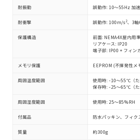
す。
「ｅ」：有害物質
機器販売
耐振動
誤動作: 10～55Hz 加速
マイパーツ機
「10」：通常の
ている必要が
味します。
空
受注生産
お客様が当ウ
※3 非含有証明
2
耐衝撃
誤動作: 100m/s
、3軸
「－」：未確認で
白
が、当社の製
さい。
下記の非含有証明
保護構造
前面: NEMA4X屋内用準
※当社の共同
リアケース: IP20
いる法人を指
EU RoHS指令（
端子部: IP00 + フィン
51物質の非含有証
※本証明書は発行
メモリ保護
EEPROM (不揮発性メ
また、RoHS指
混在することから
周囲温度範囲
使用時: -10～55
既に当社にて対応
保存時: -25～65
り割愛しておりま
周囲湿度範囲
使用時: 25～85%RH
付属品
防水パッキン、フィク
質量
約300g