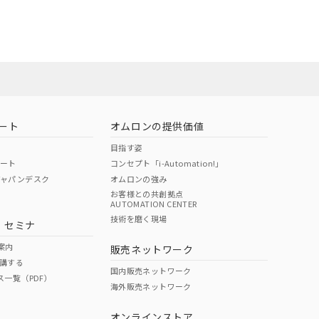
状況ページへ
ート
オムロンの提供価値
目指す姿
ポート
コンセプト「i-Automation!」
ジャパンデスク
オムロンの強み
お客様との共創拠点
AUTOMATION CENTER
技術を磨く現場
・セミナ
状況ページへ
検索ください
案内
販売ネットワーク
講する
国内販売ネットワーク
ス一覧（PDF）
海外販売ネットワーク
オンラインストア