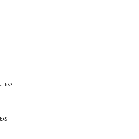
下。Bの
(閉路