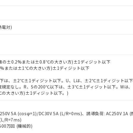
)
熱電対)
値の±0.2%または±0.8℃の大きい方)±1ディジット以下
.3%または±1℃の大きい方)±1ディジット以下
℃以下は、±2℃±1ディジット以下。U、Lは、±2℃±1ディジット以
度規定なし。R、Sの200℃以下は、±3℃±1ディジット以下。Wは、
3℃の大きい方)±1ディジット以下。)
0V 5A (cosφ=1)/DC30V 5A (L/R=0ms)、誘導負荷: AC250V 1A 
 (L/R=7ms)
500万回 (機械的)