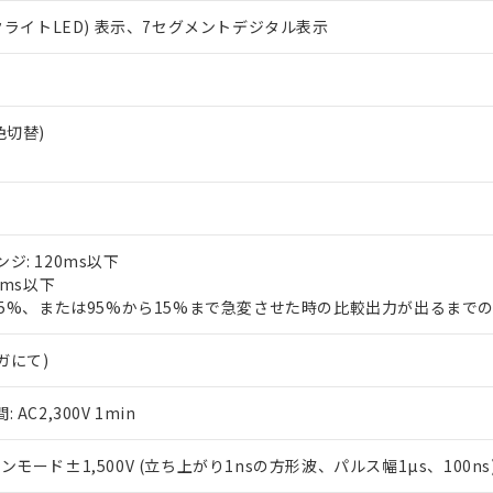
クライトLED) 表示、7セグメントデジタル表示
 RoHS指令（10物質）の非含有に対応した製品が提供可能な商品です
oHS指令（10物質）の非含有に対応した製品に切り替える予定のある
 RoHS指令（10物質）の非含有に非対応の商品で、対応品を出す予
赤色切替)
 RoHS指令（10物質）の非含有の対応状況を調査中または確認中の
ンス料など無形物で、有害物質有無と関係のない商品です。
○×表
より、非含有部品としていたものが、含有品と判明した場合などやむ
みいただき、同意のうえご利用ください。
材料含有率が中国RoHSの基準値以下であることを示します。
材料含有率が中国RoHSの基準値を超えていることを示します。
: 120ms以下
、当社制御機器事業取扱商品の当社在庫状況および標準価格(税抜)
ら貴社製品のうち、外国為替および外国貿易法に定める商品（以下｢
質）：
す。当社販売部門へお問い合わせください。
0ms以下
 水銀(Hg) 1000ppm以下、 カドミウム(Cd) 100ppm以下、
たは国外への提供する場合は、日本国政府の輸出許可(または役務取
000ppm以下、ポリ臭化ビフェニル類(PBB) 1000ppm以下、ポリ臭化ジフェニルエーテル類(P
95%、または95%から15%まで急変させた時の比較出力が出るまでの
事業取扱商品の中には、本サービスの対象外となる商品もあること
手続きをとります。
キシル) (DEHP)(別名：DOP) 1000ppm以下、フタル酸ブチルベンジル（BBP） 100
(GB/T26572)：
以下、フタル酸ジイソブチル (DIBP) 1000ppm以下
び標準価格照会結果は、記載している更新日時点での社内データに
物を破棄する場合は、完全に破砕するなど、違法に輸出されないよ
(水銀) : 1000ppm、 Cd(カドミウム) : 100ppm、
業用監視および制御機器に対する適用除外項目は除く。
覧された時点での実際の在庫および標準価格とは異なる場合がある
メガにて)
1000ppm、 PBBs(ポリ臭化ビフェニル類) : 1000ppm、 PBDEs(ポリ臭化ジフェニルエーテル類
物質については閾値を超える意図的な使用がないことを確認しています。
上の在庫あり
 1000ppm、 DIBP(フタル酸ジイソブチル) : 1000ppm、 BBP(フタル酸ブチルベンジル) :
品を、核兵器、ミサイル、化学兵器、生物兵器またはその他武器並
チルヘキシル)) : 1000ppm
況および標準価格はお客様のお取引先、またはお客様担当のオムロ
用いたしません。
C2,300V 1min
ご相談ください。
は満たないが在庫あり
製品を第三者に販売する場合は、上記1、2および3の内容を当該第
機器販売店や当社販売拠点は「
販売ネットワーク
」をご確認くだ
販売先および販売に係わる関係者が違法に輸出するおそれがある場
用期限
モード±1,500V (立ち上がり1nsの方形波、パルス幅1µs、100ns
び標準価格結果を当社の事前の承諾なく第三者に漏洩または開示し
え状況などにより、予定月が前後することがあります。
(最新の在庫状況については、お客様のお取引先、またはお客様担当