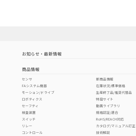
UL認証
CSA認証
CEマーキング適
ダウンロードデータをご利用いただく前に、以下を必ずお読
Yes
Yes
Yes
ソフトウェアの使用条件
LR型式承認
DNV型式承認
BV型式承認
KR
（イギリス
（ノルウェー
（フランス
（
お知らせ・最新情報
船舶規格）
船舶規格）
船舶規格）
船
商品情報
No
No
No
No
センサ
新商品情報
FAシステム機器
在庫状況/標準価格
モーション/ドライブ
生産終了品/推奨代替品
ロボティクス
特設サイト
セーフティ
動画ライブラリ
検査装置
規格認証/適合
スイッチ
RoHS/REACH対応
リレー
カタログ/マニュアル訂正
コントロール
技術解説