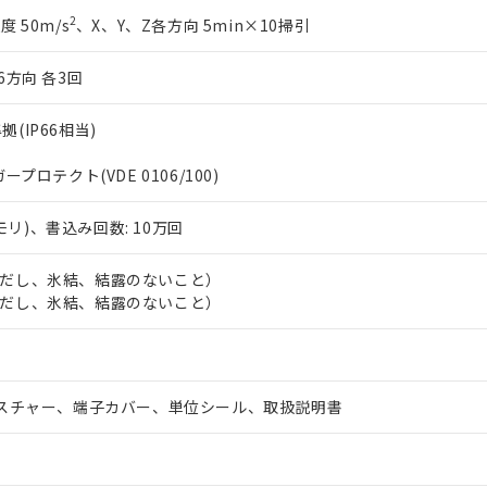
（10物質）のすべてが基準値以下であることを示します。
店・当社販売員にご確認ください)
2
度 50m/s
、X、Y、Z各方向 5min×10掃引
能（部品リスト作成サービス）をご利用いただくには、I-Webメン
使用状況下において有害物質が外部に漏えいし、環境に深刻な影響を
あります。
機種、また在庫状況の情報を公開していない機種
ェブサイト上で当社にご登録された部品リストについて、当社およ
書ダウンロード
6方向 各3回
す。当社販売部門へお問い合わせください。
品・サービスに関するお客様との取引・商談に必要な範囲で利用す
合意する
キャンセル
書をダウンロードすることができます。
拠(IP66相当)
利用者とは、
"個人情報の共同利用に関して"
の「1.共同利用者の
します。
10物質）の非含有証明書
ガープロテクト(VDE 0106/100)
明書（当社基準）
日時点で非含有を証明するもので、過去に遡って非含有を証明するも
モリ)、書込み回数: 10万回
令のフタル酸エステル類４物質の対応では、対応完了までの期間は出
備考欄に対応日を記載しておりました。
℃（ただし、氷結、結露のないこと）
品への在庫切替を完了していることから、特段のことがない限り、20
℃（ただし、氷結、結露のないこと）
す。
スチャー、端子カバー、単位シール、取扱説明書