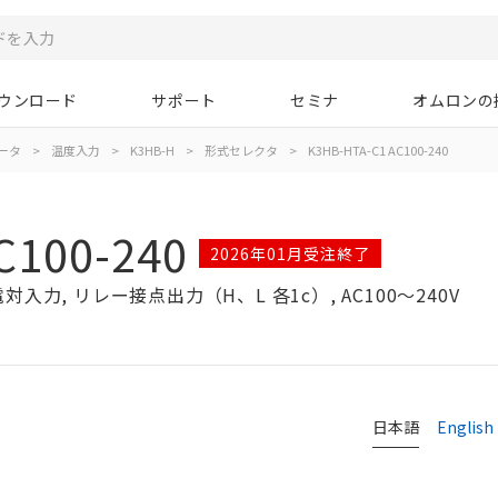
ウンロード
サポート
セミナ
オムロンの
ータ
>
温度入力
>
K3HB-H
>
形式セレクタ
>
K3HB-HTA-C1 AC100-240
C100-240
2026年01月受注終了
力, リレー接点出力（H、L 各1c）, AC100～240V
日本語
English