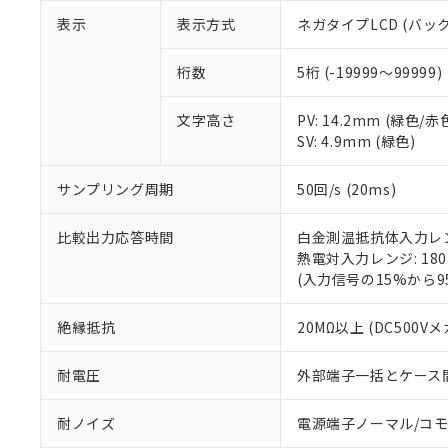
表示
表示方式
ネガタイプLCD (バッ
※1 対応状況
桁数
5桁 (-19999～99999)
対応済み：EU
対応予定：EU R
対応予定なし：EU
文字高さ
PV: 14.2mm (緑色/
調査・確認中：EU
ご利用条件
SV: 4.9mm (緑色)
非該当品：ライセ
※1 中国RoHS
仕入先様の事情に
サンプリング周期
50回/s (20ms)
があります。
以下の条件をお読
「○」：最大均質
「×」：最大均質
比較出力応答時間
白金測温抵抗体入力レンジ
本サービスは
当社は、これ
*EU RoHS指令（10物
「－」：未確認で
熱電対入力レンジ: 18
鉛(Pb) 1000ppm以下、
くものです。
う）を輸出ま
記
説明
六価クロム(Cr(Ⅵ)) 1
(入力信号の15%から
当社制御機器
などの必要な
フタル酸ビス(2-エチルヘ
号
*中国RoHS10物質の基準値 
ル（DBP） 1000ppm
在庫状況およ
当社は規制貨
Pb(鉛) :1000ppm、 Hg
但し、RoHS指令で産
のであり、閲
ます。
絶縁抵抗
20MΩ以上 (DC500V
Cr(Ⅵ)(六価クロム) : 
フタル酸エステル類の４
○
一定数以
DBP(フタル酸ジブチル) :
い。
当社は貴社製
DEHP(フタル酸ビス(2-エ
正式な納期状
置等に一切使
耐電圧
外部端子一括とケース間: A
当社販売員に
※2 対応予定月
△
一定数に
当社は、貴社
オムロン制御
また当社は、
※2 環境保護使
耐ノイズ
電源端子ノーマル/コモン
在庫状況およ
部品在庫の切り替
たしません。
－
在庫なし