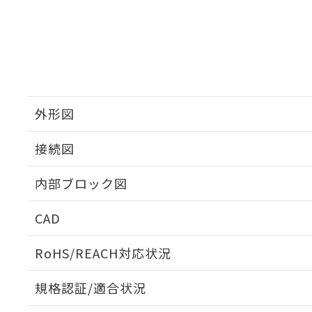
外形図
接続図
内部ブロック図
CAD
ログイン/会員登録いただくと、CADデータをダウンロ
RoHS/REACH対応状況
規格認証/適合状況
K3HB-HTA-C1 AC100-240のRoHS対応状況につい