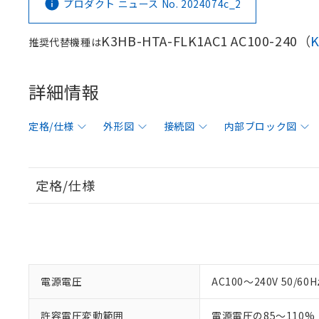
プロダクト ニュース No. 2024074c_2
K3HB-HTA-FLK1AC1 AC100-240（
推奨代替機種は
詳細情報
定格/仕様
外形図
接続図
内部ブロック図
定格/仕様
電源電圧
AC100～240V 50/60H
許容電圧変動範囲
電源電圧の85～110%