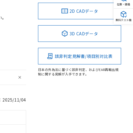
在庫・価格
2D CADデータ
い。
無料テスト機
3D CADデータ
該非判定見解書/項目別対比表
日本の外為法に基づく該非判定、およびEAR再輸出規
制に関する見解が入手できます。
025/11/04