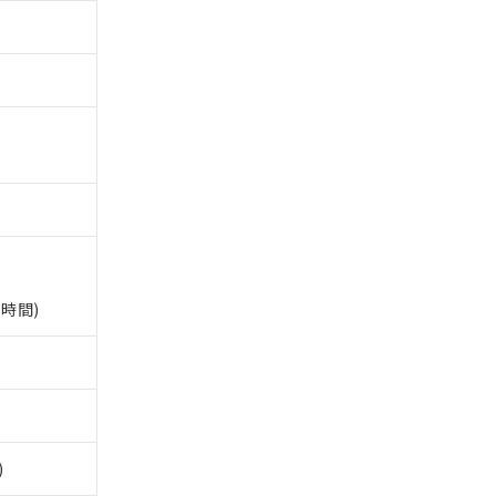
。
商品です。
定はありません。
商品です。
を得ず変更すること
を提供させていただ
規制貨物等」とい
引許可)を取得する
BDE) 1000ppm以下、
時間)
をご了承ください。
0ppm以下、フタル酸ジブチ
基づき作成されるも
う必要な手段を講じ
ことをご了承くださ
) : 1000ppm、
 1000ppm、
びにこれらの製造装
ン制御機器販売店・
三者に通知します。
さい。
合は、取り引きをい
)
ないようお願いしま
のオムロン制御