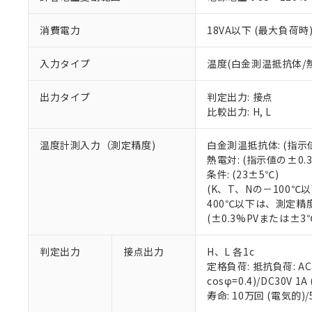
消費電力
18VA以下 (最大負荷時
入力タイプ
温度(白金測温抵抗体/
出力タイプ
判定出力: 接点
比較出力: H, L
温度計測入力（測定精度)
白金測温抵抗体: (指示
熱電対: (指示値の±0
条件: (23±5℃)
(K、T、Nの－100
400℃以下は、測定精
(±0.3%PVまたは±
判定出力
接点出力
H、L 各1c
定格負荷: 抵抗負荷: AC25
cosφ=0.4)/DC30V 1A
寿命: 10万回 (電気的)/