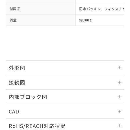
マイパーツ機能（部品リスト作成サー
空
受注生産機種、また在庫状況の
月が前後することがあります。
質が外部に漏えいし、環境に深刻な影響を
法に輸出するおそれがある場合は、取
ビス）をご利用いただくには、I-Web
白
情報を公開していない機種
付属品
防水パッキン、フィクスチャー
及ぼさない年数を意味します。
り引きをいたしません。
メンバーズにご登録されている必要が
「－」：未確認です。当社販売部門へお問
あります。
質量
約300g
い合わせください。
お客様が当ウェブサイト上で当社にご
※3 非含有証明書ダウンロード
登録された部品リストについて、当社
および当社の共同利用者が、当社の製
下記の非含有証明書をダウンロードするこ
品・サービスに関するお客様との取
とができます。
合意する
キャンセル
引・商談に必要な範囲で利用すること
をご了承ください。
EU RoHS指令（10物質）の非含有証明書
※当社の共同利用者とは、
"個人情報
51物質の非含有証明書（当社基準）
外形図
の共同利用に関して"
の「1.共同利
※本証明書は発行日時点で非含有を証明す
用者の範囲」に記載されている法人を
情報更新：2025/11/04
るもので、過去に遡って非含有を証明する
指します。
接続図
ものではありません。
また、RoHS指令のフタル酸エステル類４
情報更新：2025/11/04
内部ブロック図
物質の対応では、対応完了までの期間は出
荷製品に未対応品が混在することから備考
情報更新：2025/11/04
欄に対応日を記載しておりました。
CAD
既に当社にて対応品への在庫切替を完了
していることから、特段のことがない限
ログイン/会員登録いただくと、CADデータをダウンロー
RoHS/REACH対応状況
り、2022年1月12日より割愛しておりま
ドすることができます。