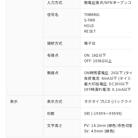
入力方式
無電圧接点/NPNオープンコレ
信号名
TIMMING
S-TMR
HOLD
RESET
接続方式
端子台
※1 対応状況
有接点
ON: 1kΩ以下
OFF: 100kΩ以上
対応済み：EU RoHS指令（10物質）の
無接点
ON時残留電圧: 2V以下 (タイ
非含有に対応した製品が提供可能な商品で
負荷電流: 4mA以下 (タイミン
す。
最大印加電圧: DC30V以下
対応予定：EU RoHS指令（10物質）の非含
OFF時漏れ電流: 0.1mA以下 
ご利用条件
有に対応した製品に切り替える予定のある
商品です。
表示
表示方式
ネガタイプLCD (バックライト
対応予定なし：EU RoHS指令（10物質）の
以下の条件をお読みいただき、同意のうえ
非含有に非対応の商品で、対応品を出す予
桁数
5桁 (-19999～99999)
ご利用ください。
定はありません。
調査・確認中：EU RoHS指令（10物質）の
文字高さ
PV: 14.2mm (緑色/赤色切替)
本サービスは、当社制御機器事業取扱
※1 中国RoHS○×表
SV: 4.9mm (緑色)
非含有の対応状況を調査中または確認中の
商品の当社在庫状況および標準価格