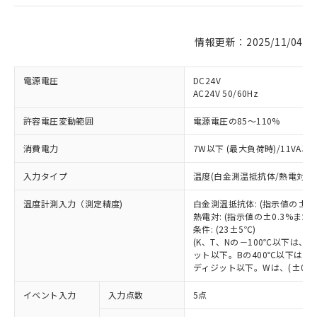
情報更新：2025/11/04
電源電圧
DC24V
AC24V 50/60Hz
許容電圧変動範囲
電源電圧の85～110%
消費電力
7W以下 (最大負荷時)/11VA以
入力タイプ
温度(白金測温抵抗体/熱電対)
温度計測入力（測定精度)
白金測温抵抗体: (指示値の±0
熱電対: (指示値の±0.3%ま
条件: (23±5℃)
(K、T、Nの－100℃以下は、
ット以下。Bの400℃以下は、
ディジット以下。Wは、(±0.3
イベント入力
入力点数
5点