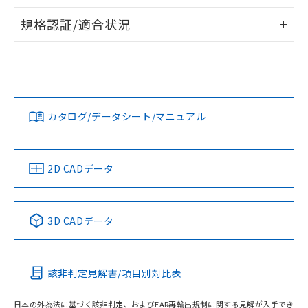
す。
情報更新：2026/7/29
規格認証/適合状況
ログイン/会員登録
K3HB-HTA-1 AC/DC24のRoHS対応状況については、営業部
UL認証
CSA認証
CEマーキング適合
門もしくは販売店にお問い合わせください。
Yes
Yes
Yes
この製品のRoHS/REACH対応状況ページへ
ダウンロードデータをご利用いただく前に、以下を必ずお読
みください。
カタログ/データシート/マニュアル
ソフトウェアの使用条件
LR型式承認
DNV型式承認
BV型式承認
KR型式承
（イギリス
（ノルウェー
（フランス
（韓国
船舶規格）
船舶規格）
船舶規格）
船舶規格
2D CADデータ
端子配置
No
No
No
No
3D CADデータ
この製品の規格認証/適合状況ページへ
その他の認証はこちらのページからご検索ください
該非判定見解書/項目別対比表
日本の外為法に基づく該非判定、およびEAR再輸出規制に関する見解が入手でき