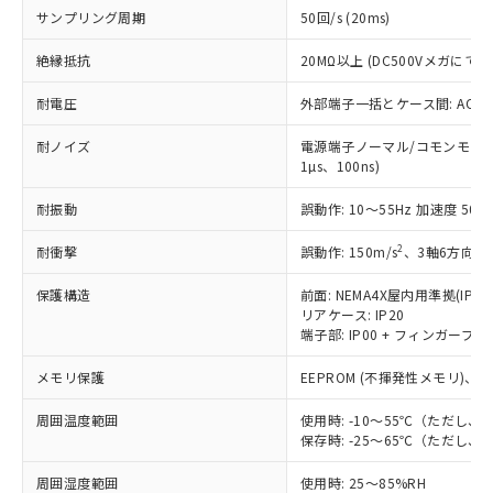
商品です。
(税抜)を提供させていただくもので
サンプリング周期
50回/s (20ms)
「○」：最大均質材料含有率が中国RoHSの
非該当品：ライセンス料など無形物で、有
す。
基準値以下であることを示します。
害物質有無と関係のない商品です。
当社制御機器事業取扱商品の中には、
絶縁抵抗
20MΩ以上 (DC500Vメガにて)
「×」：最大均質材料含有率が中国RoHSの
仕入先様の事情により、非含有部品として
本サービスの対象外となる商品もある
基準値を超えていることを示します。
いたものが、含有品と判明した場合などや
当社は、これら貴社製品のうち、外国
耐電圧
外部端子一括とケース間: AC2,30
ことをご了承ください。
「－」：未確認です。当社販売部門へお問
むを得ず変更することがあります。
為替および外国貿易法に定める商品
在庫状況および標準価格照会結果は、
い合わせください。
（以下｢規制貨物等」という）を輸出
耐ノイズ
電源端子ノーマル/コモンモード±
記載している更新日時点での社内デー
*EU RoHS指令（10物質）：
1µs、100ns)
または国外への提供する場合は、日本
記
タに基づき作成されるものであり、閲
説明
鉛(Pb) 1000ppm以下、 水銀(Hg) 1000ppm以下、 カド
*中国RoHS10物質の基準値 (GB/T26572)：
国政府の輸出許可(または役務取引許
号
覧された時点での実際の在庫および標
ミウム(Cd) 100ppm以下、
Pb(鉛) :1000ppm、 Hg(水銀) : 1000ppm、 Cd(カドミウ
耐振動
誤動作: 10～55Hz 加速度 50m/
可)を取得するなどの必要な手続きを
六価クロム(Cr(Ⅵ)) 1000ppm以下、ポリ臭化ビフェニル
ム) : 100ppm、
準価格とは異なる場合があることをご
類(PBB) 1000ppm以下、ポリ臭化ジフェニルエーテル類
Cr(Ⅵ)(六価クロム) : 1000ppm、 PBBs(ポリ臭化ビフェ
とります。
了承ください。
(PBDE) 1000ppm以下、フタル酸ビス(2-エチルヘキシ
○
一定数以上の在庫あり
ニル類) : 1000ppm、 PBDEs(ポリ臭化ジフェニルエーテ
2
耐衝撃
誤動作: 150m/s
、3軸6方向 各
当社は規制貨物を破棄する場合は、完
ル) (DEHP)(別名：DOP) 1000ppm以下、フタル酸ブチ
正式な納期状況および標準価格はお客
ル類) : 1000ppm、
ルベンジル（BBP） 1000ppm以下、フタル酸ジブチル
全に破砕するなど、違法に輸出されな
DBP(フタル酸ジブチル) : 1000ppm、 DIBP(フタル酸ジ
様のお取引先、またはお客様担当のオ
保護構造
前面: NEMA4X屋内用準拠(IP66
（DBP） 1000ppm以下、フタル酸ジイソブチル
イソブチル) : 1000ppm、 BBP(フタル酸ブチルベンジ
△
一定数には満たないが在庫あり
いよう必要な手段を講じます。
ムロン制御機器販売店・当社販売員に
(DIBP) 1000ppm以下
リアケース: IP20
ル) : 1000ppm、
当社は貴社製品を、核兵器、ミサイ
但し、RoHS指令で産業用監視および制御機器に対する
DEHP(フタル酸ビス(2-エチルヘキシル)) : 1000ppm
端子部: IP00 + フィンガープロテ
ご相談ください。
適用除外項目は除く。
ル、化学兵器、生物兵器またはその他
－
在庫なし(最新の在庫状況につ
オムロン制御機器販売店や当社販売拠
フタル酸エステル類の４物質については閾値を超える意
武器並びにこれらの製造装置等に一切
メモリ保護
EEPROM (不揮発性メモリ)、書
いては、お客様のお取引先、ま
図的な使用がないことを確認しています。
点は「
販売ネットワーク
」をご確認
※2 環境保護使用期限
使用いたしません。
たはお客様担当のオムロン制御
ください。
周囲温度範囲
使用時: -10～55℃（ただし
当社は、貴社製品を第三者に販売する
機器販売店・当社販売員にご確
在庫状況および標準価格結果を当社の
※2 対応予定月
保存時: -25～65℃（ただし
「ｅ」：有害物質（10物質）のすべてが基
場合は、上記1、2および3の内容を当
認ください)
事前の承諾なく第三者に漏洩または開
準値以下であることを示します。
該第三者に通知します。また当社は、
示しないようお願いします。
周囲湿度範囲
使用時: 25～85%RH
部品在庫の切り替え状況などにより、予定
「10」：通常の使用状況下において有害物
販売先および販売に係わる関係者が違