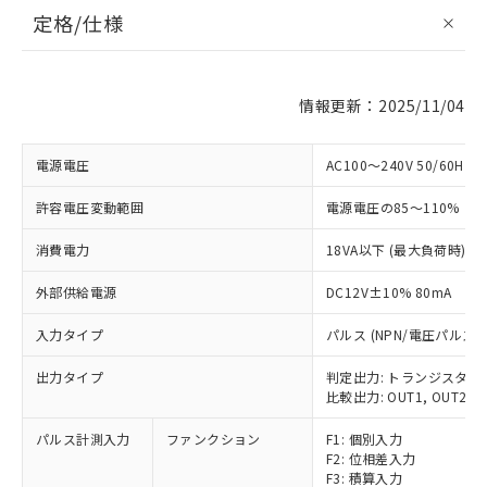
定格/仕様
情報更新：2025/11/04
電源電圧
AC100～240V 50/60Hz
許容電圧変動範囲
電源電圧の85～110%
消費電力
18VA以下 (最大負荷時)
外部供給電源
DC12V±10% 80mA
入力タイプ
パルス (NPN/電圧パルス)
出力タイプ
判定出力: トランジスタ
比較出力: OUT1, OUT2, OU
パルス計測入力
ファンクション
F1: 個別入力
F2: 位相差入力
F3: 積算入力