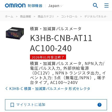
制御機器
Japan
ホーム
>
商品情報
>
商品カテゴリ
>
コントロール
>
デジタルパネルメータ
積算・加減算パルスメータ
K3HB-CNB-AT11
AC100-240
2026年01月受注終了
積算・加減算パルスメータ, NPN入力/
電圧パルス入力, 外部供給電源
（DC12V）, NPNトランジスタ出力, イ
ベント入力: 5点（無電圧/NPN）, 端子
台タイプ, AC100～240V
K3HB-C 積算・加減算パルスメータ 形式セレクタ
マイリストに追加