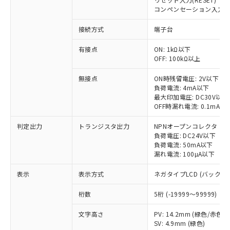
対応済み：EU RoHS指令（10物質）の
コンペンセーション入力(COM
非含有に対応した製品が提供可能な商品で
す。
接続方式
端子台
対応予定：EU RoHS指令（10物質）の非含
ご利用条件
有に対応した製品に切り替える予定のある
有接点
ON: 1kΩ以下
商品です。
OFF: 100kΩ以上
対応予定なし：EU RoHS指令（10物質）の
以下の条件をお読みいただき、同意のうえ
無接点
ON時残留電圧: 2V以下
非含有に非対応の商品で、対応品を出す予
ご利用ください。
負荷電流: 4mA以下
定はありません。
最大印加電圧: DC30V以下
調査・確認中：EU RoHS指令（10物質）の
本サービスは、当社制御機器事業取扱
OFF時漏れ電流: 0.1mA以
※1 中国RoHS○×表
非含有の対応状況を調査中または確認中の
商品の当社在庫状況および標準価格
商品です。
判定出力
トランジスタ出力
NPNオープンコレクタ
(税抜)を提供させていただくもので
「○」：最大均質材料含有率が中国RoHSの
非該当品：ライセンス料など無形物で、有
負荷電圧: DC24V以下
す。
基準値以下であることを示します。
害物質有無と関係のない商品です。
負荷電流: 50mA以下
当社制御機器事業取扱商品の中には、
「×」：最大均質材料含有率が中国RoHSの
漏れ電流: 100µA以下
仕入先様の事情により、非含有部品として
本サービスの対象外となる商品もある
基準値を超えていることを示します。
いたものが、含有品と判明した場合などや
当社は、これら貴社製品のうち、外国
ことをご了承ください。
表示
表示方式
ネガタイプLCD (バックラ
「－」：未確認です。当社販売部門へお問
むを得ず変更することがあります。
為替および外国貿易法に定める商品
在庫状況および標準価格照会結果は、
い合わせください。
（以下｢規制貨物等」という）を輸出
記載している更新日時点での社内デー
桁数
5桁 (-19999～99999)
*EU RoHS指令（10物質）：
または国外への提供する場合は、日本
記
タに基づき作成されるものであり、閲
説明
鉛(Pb) 1000ppm以下、 水銀(Hg) 1000ppm以下、 カド
*中国RoHS10物質の基準値 (GB/T26572)：
国政府の輸出許可(または役務取引許
号
覧された時点での実際の在庫および標
文字高さ
PV: 14.2mm (緑色/赤色切
ミウム(Cd) 100ppm以下、
Pb(鉛) :1000ppm、 Hg(水銀) : 1000ppm、 Cd(カドミウ
可)を取得するなどの必要な手続きを
六価クロム(Cr(Ⅵ)) 1000ppm以下、ポリ臭化ビフェニル
SV: 4.9mm (緑色)
ム) : 100ppm、
準価格とは異なる場合があることをご
類(PBB) 1000ppm以下、ポリ臭化ジフェニルエーテル類