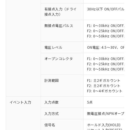
有接点入力（ドライ
30Hz以下 ON/OFFパルス
接点入力）
無接点電圧パルス
F1: 0～30kHz ON/OFF
F2: 0～25kHz ON/OFF
F3: 0～50kHz ON/OFF
電圧レベル
ON電圧: 4.5～30V、OF
オープンコレクタ
F1: 0～30kHz ON/OFF
F2: 0～25kHz ON/OFF
F3: 0～50kHz ON/OFF
計測範囲
F1: ±2ギガカウント
F2: ±2ギガカウント
F3: 0～4ギガカウント
イベント入力
入力点数
5点
入力方式
無電圧接点/NPNオープン
※1 対応状況
信号名
ホールド入力(HOLD)
リセット入力(RESET)