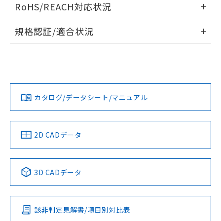
RoHS/REACH対応状況
ドすることができます。
情報更新：2026/7/29
規格認証/適合状況
ログイン/会員登録
K3HB-CNB-AT11 AC100-240のRoHS対応状況については、
UL認証
CSA認証
CEマーキング適合
営業部門もしくは販売店にお問い合わせください。
Yes
Yes
Yes
この製品のRoHS/REACH対応状況ページへ
ダウンロードデータをご利用いただく前に、以下を必ずお読
みください。
カタログ/データシート/マニュアル
ソフトウェアの使用条件
LR型式承認
DNV型式承認
BV型式承認
KR型式承
（イギリス
（ノルウェー
（フランス
（韓国
船舶規格）
船舶規格）
船舶規格）
船舶規格
2D CADデータ
端子配置
No
No
No
No
3D CADデータ
この製品の規格認証/適合状況ページへ
その他の認証はこちらのページからご検索ください
該非判定見解書/項目別対比表