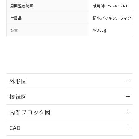
※当社の共同利用者とは、
"個人情報
51物質の非含有証明書（当社基準）
周囲湿度範囲
使用時: 25～85%RH
の共同利用に関して"
の「1.共同利
※本証明書は発行日時点で非含有を証明す
用者の範囲」に記載されている法人を
付属品
防水パッキン、フィクス
るもので、過去に遡って非含有を証明する
指します。
ものではありません。
質量
約300g
また、RoHS指令のフタル酸エステル類４
物質の対応では、対応完了までの期間は出
荷製品に未対応品が混在することから備考
欄に対応日を記載しておりました。
既に当社にて対応品への在庫切替を完了
していることから、特段のことがない限
り、2022年1月12日より割愛しておりま
す。
外形図
情報更新：2025/11/04
接続図
情報更新：2025/11/04
内部ブロック図
情報更新：2025/11/04
CAD
ログイン/会員登録いただくと、CADデータをダウンロー