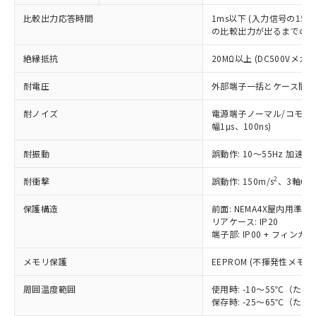
Cr(Ⅵ)(六価クロム) : 1000ppm、 PBBs(ポリ臭化ビフェ
とります。
了承ください。
(PBDE) 1000ppm以下、フタル酸ビス(2-エチルヘキシ
○
一定数以上の在庫あり
ニル類) : 1000ppm、 PBDEs(ポリ臭化ジフェニルエーテ
比較出力応答時間
当社は規制貨物を破棄する場合は、完
1ms以下 (入力信号の15
ル) (DEHP)(別名：DOP) 1000ppm以下、フタル酸ブチ
正式な納期状況および標準価格はお客
ル類) : 1000ppm、
の比較出力が出るまでの時
ルベンジル（BBP） 1000ppm以下、フタル酸ジブチル
全に破砕するなど、違法に輸出されな
DBP(フタル酸ジブチル) : 1000ppm、 DIBP(フタル酸ジ
様のお取引先、またはお客様担当のオ
（DBP） 1000ppm以下、フタル酸ジイソブチル
イソブチル) : 1000ppm、 BBP(フタル酸ブチルベンジ
△
一定数には満たないが在庫あり
いよう必要な手段を講じます。
ムロン制御機器販売店・当社販売員に
(DIBP) 1000ppm以下
ル) : 1000ppm、
絶縁抵抗
20MΩ以上 (DC500Vメガ
当社は貴社製品を、核兵器、ミサイ
但し、RoHS指令で産業用監視および制御機器に対する
DEHP(フタル酸ビス(2-エチルヘキシル)) : 1000ppm
ご相談ください。
適用除外項目は除く。
ル、化学兵器、生物兵器またはその他
－
在庫なし(最新の在庫状況につ
オムロン制御機器販売店や当社販売拠
フタル酸エステル類の４物質については閾値を超える意
耐電圧
外部端子一括とケース間: AC2
武器並びにこれらの製造装置等に一切
いては、お客様のお取引先、ま
図的な使用がないことを確認しています。
点は「
販売ネットワーク
」をご確認
※2 環境保護使用期限
使用いたしません。
たはお客様担当のオムロン制御
ください。
耐ノイズ
電源端子ノーマル/コモンモ
当社は、貴社製品を第三者に販売する
機器販売店・当社販売員にご確
在庫状況および標準価格結果を当社の
幅1µs、100ns)
※2 対応予定月
「ｅ」：有害物質（10物質）のすべてが基
場合は、上記1、2および3の内容を当
認ください)
事前の承諾なく第三者に漏洩または開
準値以下であることを示します。
該第三者に通知します。また当社は、
耐振動
誤動作: 10～55Hz 加速度 
示しないようお願いします。
部品在庫の切り替え状況などにより、予定
「10」：通常の使用状況下において有害物
販売先および販売に係わる関係者が違
マイパーツ機能（部品リスト作成サー
空
受注生産機種、また在庫状況の
月が前後することがあります。
質が外部に漏えいし、環境に深刻な影響を
2
耐衝撃
法に輸出するおそれがある場合は、取
誤動作: 150m/s
、3軸6方
ビス）をご利用いただくには、I-Web
白
情報を公開していない機種
及ぼさない年数を意味します。
り引きをいたしません。
メンバーズにご登録されている必要が
保護構造
「－」：未確認です。当社販売部門へお問
前面: NEMA4X屋内用準拠(
あります。
リアケース: IP20
い合わせください。
お客様が当ウェブサイト上で当社にご
端子部: IP00 + フィンガー
※3 非含有証明書ダウンロード
登録された部品リストについて、当社
および当社の共同利用者が、当社の製
メモリ保護
EEPROM (不揮発性メモリ
下記の非含有証明書をダウンロードするこ
品・サービスに関するお客様との取
とができます。
合意する
キャンセル
周囲温度範囲
引・商談に必要な範囲で利用すること
使用時: -10～55℃（
保存時: -25～65℃（
をご了承ください。
EU RoHS指令（10物質）の非含有証明書