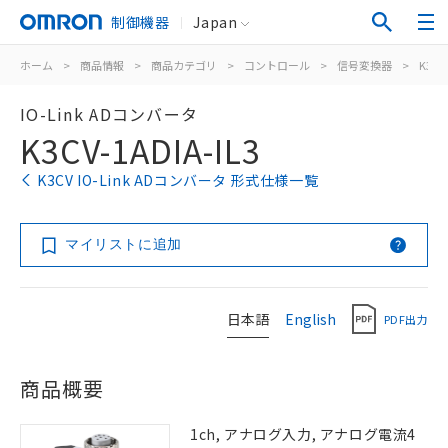
制御機器
Japan
ホーム
>
商品情報
>
商品カテゴリ
>
コントロール
>
信号変換器
>
K3CV
IO-Link ADコンバータ
K3CV-1ADIA-IL3
K3CV IO-Link ADコンバータ 形式仕様一覧
マイリストに追加
日本語
English
PDF出力
商品概要
1ch, アナログ入力, アナログ電流4