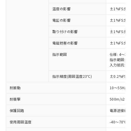
温度の影響
±1%FS±
電圧の影響
±1%FS±
取り付けの影響
±1%FS±
電磁妨害の影響
±1%FS±
指示範囲
仕様: 4～20
指示範囲: 3.
入力抵抗: 1
指示精度(周囲温度23℃)
±0.2%FS
耐振動
10～55Hz 
耐衝撃
500m/s2 
保護回路
電源逆接続
使用周囲温度
-40～70