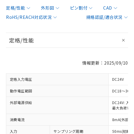
定格/性能
外形図
ピン割付
CAD
RoHS/REACH対応状況
規格認証/適合状況
定格/性能
情報更新：2025/09/10
定格入力電圧
DC24V
動作電圧範囲
DC18～30V
外部電源供給
DC24V: 
最大負荷電流 
消費電流
8mA(外部電
入力
サンプリング周期
50ms(初期値