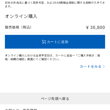
日本の外為法に基づく該非判定、およびEAR再輸出規制に関する見解が入手でき
ます。
"対応済み"や非含有の記載がされた商品であっても、流通
在庫等で未対応品が混在する可能性があります。
オンライン購入
非含有品が必要な際は、弊社営業部門もしくは販売店へお
問い合わせください。
¥ 30,800
販売価格（税込）
この製品のRoHS/REACH対応状況ページへ
カートに追加
オンライン購入における出荷予定日は、カートに追加～「ご購入手続き：価
格・納期の確認」画面にてご確認ください。
カートをみる
ページ先頭へ戻る