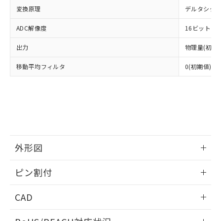
※3 非含有証明書ダウンロード
登録された部品リストについて、当社
変換原理
デルタシグマ
および当社の共同利用者が、当社の製
下記の非含有証明書をダウンロードするこ
ADC解像度
16ビット
品・サービスに関するお客様との取
とができます。
合意する
キャンセル
引・商談に必要な範囲で利用すること
出力
物理量(初期
をご了承ください。
EU RoHS指令（10物質）の非含有証明書
※当社の共同利用者とは、
"個人情報
移動平均フィルタ
51物質の非含有証明書（当社基準）
0(初期値)、
の共同利用に関して"
の「1.共同利
※本証明書は発行日時点で非含有を証明す
用者の範囲」に記載されている法人を
るもので、過去に遡って非含有を証明する
指します。
ものではありません。
また、RoHS指令のフタル酸エステル類４
物質の対応では、対応完了までの期間は出
荷製品に未対応品が混在することから備考
欄に対応日を記載しておりました。
外形図
既に当社にて対応品への在庫切替を完了
していることから、特段のことがない限
情報更新：2025/09/10
ピン割付
り、2022年1月12日より割愛しておりま
す。
外形図
情報更新：2025/09/10
CAD
ピン割付
ログイン/会員登録いただくと、CADデータをダウンロー