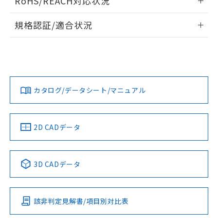
RoHS/REACH対応状況
ドすることができます。
情報更新：2026/7/29
規格認証/適合状況
ログイン/会員登録
EU RoHS
注意事項・凡例
UL認証
CSA認証
CEマーキング
Yes
Yes
Yes
対応状況
対応予定月
※1
※2
ダウンロードデータをご利用いただく前に、以下を必ずお読
みください。
カタログ/データシート/マニュアル
対応済み
ソフトウェアの使用条件
LR型式承認
DNV型式承認
BV型式承認
KR型式承
（イギリス
（ノルウェー
（フランス
（韓国
船舶規格）
船舶規格）
船舶規格）
船舶規格
中国 RoHS
注意事項・凡例
2D CADデータ
No
No
No
No
中国 RoHS表
※1 ※2
3D CADデータ
この製品の規格認証/適合状況ページへ
Pb
Hg
Cd
Cr(VI)
その他の認証はこちらのページからご検索ください
該非判定見解書/項目別対比表
X
O
O
O