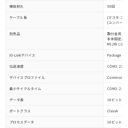
ことをご了承ください。
「－」：未確認です。当社販売部門へお問
むを得ず変更することがあります。
為替および外国貿易法に定める商品
挿抜耐久
50回
在庫状況および標準価格照会結果は、
い合わせください。
（以下｢規制貨物等」という）を輸出
記載している更新日時点での社内デー
*EU RoHS指令（10物質）：
または国外への提供する場合は、日本
ケーブル長
(マスタ-コン
記
タに基づき作成されるものであり、閲
説明
鉛(Pb) 1000ppm以下、 水銀(Hg) 1000ppm以下、 カド
*中国RoHS10物質の基準値 (GB/T26572)：
(コンバータ-
国政府の輸出許可(または役務取引許
号
覧された時点での実際の在庫および標
ミウム(Cd) 100ppm以下、
Pb(鉛) :1000ppm、 Hg(水銀) : 1000ppm、 Cd(カドミウ
可)を取得するなどの必要な手続きを
六価クロム(Cr(Ⅵ)) 1000ppm以下、ポリ臭化ビフェニル
ム) : 100ppm、
準価格とは異なる場合があることをご
別売品
類(PBB) 1000ppm以下、ポリ臭化ジフェニルエーテル類
取付金具: K3C
Cr(Ⅵ)(六価クロム) : 1000ppm、 PBBs(ポリ臭化ビフェ
とります。
了承ください。
(PBDE) 1000ppm以下、フタル酸ビス(2-エチルヘキシ
○
一定数以上の在庫あり
ニル類) : 1000ppm、 PBDEs(ポリ臭化ジフェニルエーテ
本体固定具: K
当社は規制貨物を破棄する場合は、完
ル) (DEHP)(別名：DOP) 1000ppm以下、フタル酸ブチ
正式な納期状況および標準価格はお客
ル類) : 1000ppm、
M12ねじ式コネ
ルベンジル（BBP） 1000ppm以下、フタル酸ジブチル
全に破砕するなど、違法に輸出されな
DBP(フタル酸ジブチル) : 1000ppm、 DIBP(フタル酸ジ
様のお取引先、またはお客様担当のオ
（DBP） 1000ppm以下、フタル酸ジイソブチル
イソブチル) : 1000ppm、 BBP(フタル酸ブチルベンジ
△
一定数には満たないが在庫あり
いよう必要な手段を講じます。
ムロン制御機器販売店・当社販売員に
IO-Linkデバイス
(DIBP) 1000ppm以下
Package 2
ル) : 1000ppm、
当社は貴社製品を、核兵器、ミサイ
但し、RoHS指令で産業用監視および制御機器に対する
DEHP(フタル酸ビス(2-エチルヘキシル)) : 1000ppm
ご相談ください。
適用除外項目は除く。
ル、化学兵器、生物兵器またはその他
－
在庫なし(最新の在庫状況につ
伝送速度
COM3: 230.
オムロン制御機器販売店や当社販売拠
フタル酸エステル類の４物質については閾値を超える意
武器並びにこれらの製造装置等に一切
いては、お客様のお取引先、ま
図的な使用がないことを確認しています。
点は「
販売ネットワーク
」をご確認
※2 環境保護使用期限
使用いたしません。
デバイスプロファイル
Common Prof
たはお客様担当のオムロン制御
ください。
当社は、貴社製品を第三者に販売する
機器販売店・当社販売員にご確
在庫状況および標準価格結果を当社の
※2 対応予定月
「ｅ」：有害物質（10物質）のすべてが基
最小サイクルタイム
COM3: 2.0m
場合は、上記1、2および3の内容を当
認ください)
事前の承諾なく第三者に漏洩または開
準値以下であることを示します。
該第三者に通知します。また当社は、
示しないようお願いします。
データ長
16ビット
部品在庫の切り替え状況などにより、予定
「10」：通常の使用状況下において有害物
販売先および販売に係わる関係者が違
マイパーツ機能（部品リスト作成サー
空
受注生産機種、また在庫状況の
月が前後することがあります。
質が外部に漏えいし、環境に深刻な影響を
法に輸出するおそれがある場合は、取
ビス）をご利用いただくには、I-Web
白
情報を公開していない機種
ポートクラス
ClassA
及ぼさない年数を意味します。
り引きをいたしません。
メンバーズにご登録されている必要が
「－」：未確認です。当社販売部門へお問
あります。
プロセスデータ
16ビット
い合わせください。
お客様が当ウェブサイト上で当社にご