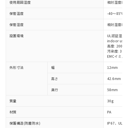
使用周囲湿度
相対湿度85
保管温度
-40～85
※1 対応状況
保管湿度
相対湿度85
設置環境
UL認証湿度: 
対応済み：EU RoHS指令（10物質）の
indoor use
非含有に対応した製品が提供可能な商品で
高度: 2000
す。
汚染度: 3
対応予定：EU RoHS指令（10物質）の非含
EMCイミュ
ご利用条件
有に対応した製品に切り替える予定のある
商品です。
外形寸法
幅
12mm
対応予定なし：EU RoHS指令（10物質）の
以下の条件をお読みいただき、同意のうえ
非含有に非対応の商品で、対応品を出す予
高さ
42.6mm
ご利用ください。
定はありません。
奥行
58mm
調査・確認中：EU RoHS指令（10物質）の
本サービスは、当社制御機器事業取扱
※1 中国RoHS○×表
非含有の対応状況を調査中または確認中の
商品の当社在庫状況および標準価格
質量
30g
商品です。
(税抜)を提供させていただくもので
「○」：最大均質材料含有率が中国RoHSの
非該当品：ライセンス料など無形物で、有
す。
材質
PA
基準値以下であることを示します。
害物質有無と関係のない商品です。
当社制御機器事業取扱商品の中には、
「×」：最大均質材料含有率が中国RoHSの
仕入先様の事情により、非含有部品として
本サービスの対象外となる商品もある
保護構造(防塵防水)
IP67、UL
基準値を超えていることを示します。
いたものが、含有品と判明した場合などや
当社は、これら貴社製品のうち、外国