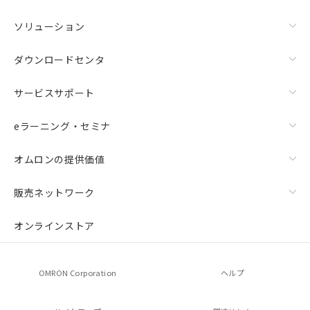
荷製品に未対応品が混在することから備考
欄に対応日を記載しておりました。
ソリューション
既に当社にて対応品への在庫切替を完了
していることから、特段のことがない限
ダウンロードセンタ
り、2022年1月12日より割愛しておりま
す。
サービスサポート
eラーニング・セミナ
オムロンの提供価値
販売ネットワーク
オンラインストア
OMRON Corporation
ヘルプ