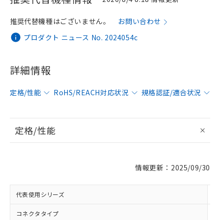
推奨代替機種はございません。
お問い合わせ
プロダクト ニュース No. 2024054c
詳細情報
定格/性能
RoHS/REACH対応状況
規格認証/適合状況
定格/性能
※1 対応状況
対応済み：EU RoHS指令（10物質）の
情報更新：2025/09/30
非含有に対応した製品が提供可能な商品で
す。
対応予定：EU RoHS指令（10物質）の非含
代表使用シリーズ
K
ご利用条件
有に対応した製品に切り替える予定のある
商品です。
コネクタタイプ
D
対応予定なし：EU RoHS指令（10物質）の