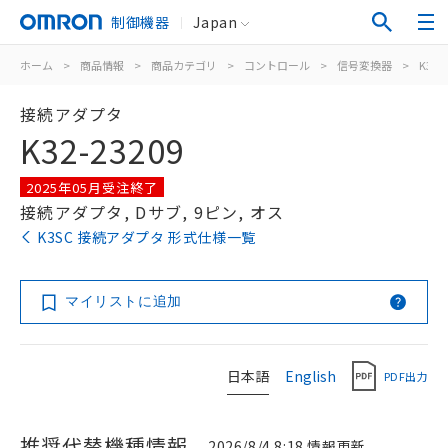
制御機器
Japan
ホーム
>
商品情報
>
商品カテゴリ
>
コントロール
>
信号変換器
>
K3SC
接続アダプタ
K32-23209
2025年05月受注終了
接続アダプタ, Dサブ, 9ピン, オス
K3SC 接続アダプタ 形式仕様一覧
マイリストに追加
日本語
English
PDF出力
推奨代替機種情報
2026/8/4 8:18 情報更新