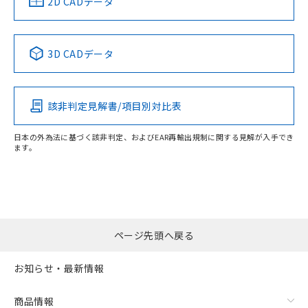
2D CADデータ
点は「
販売ネットワーク
」をご確認
※2 環境保護使用期限
使用いたしません。
たはお客様担当のオムロン制御
ください。
当社は、貴社製品を第三者に販売する
機器販売店・当社販売員にご確
在庫状況および標準価格結果を当社の
※2 対応予定月
「ｅ」：有害物質（10物質）のすべてが基
場合は、上記1、2および3の内容を当
認ください)
事前の承諾なく第三者に漏洩または開
準値以下であることを示します。
3D CADデータ
該第三者に通知します。また当社は、
示しないようお願いします。
部品在庫の切り替え状況などにより、予定
「10」：通常の使用状況下において有害物
販売先および販売に係わる関係者が違
マイパーツ機能（部品リスト作成サー
空
受注生産機種、また在庫状況の
月が前後することがあります。
質が外部に漏えいし、環境に深刻な影響を
法に輸出するおそれがある場合は、取
ビス）をご利用いただくには、I-Web
白
情報を公開していない機種
及ぼさない年数を意味します。
り引きをいたしません。
メンバーズにご登録されている必要が
該非判定見解書/項目別対比表
「－」：未確認です。当社販売部門へお問
あります。
い合わせください。
お客様が当ウェブサイト上で当社にご
日本の外為法に基づく該非判定、およびEAR再輸出規制に関する見解が入手でき
※3 非含有証明書ダウンロード
登録された部品リストについて、当社
ます。
および当社の共同利用者が、当社の製
下記の非含有証明書をダウンロードするこ
品・サービスに関するお客様との取
とができます。
合意する
キャンセル
引・商談に必要な範囲で利用すること
をご了承ください。
EU RoHS指令（10物質）の非含有証明書
※当社の共同利用者とは、
"個人情報
51物質の非含有証明書（当社基準）
の共同利用に関して"
の「1.共同利
ページ先頭へ戻る
※本証明書は発行日時点で非含有を証明す
用者の範囲」に記載されている法人を
るもので、過去に遡って非含有を証明する
指します。
お知らせ・最新情報
ものではありません。
また、RoHS指令のフタル酸エステル類４
物質の対応では、対応完了までの期間は出
商品情報