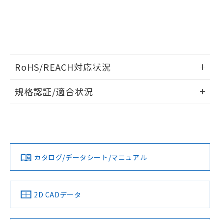
ビス）をご利用いただくには、I-Web
白
情報を公開していない機種
及ぼさない年数を意味します。
り引きをいたしません。
メンバーズにご登録されている必要が
「－」：未確認です。当社販売部門へお問
あります。
い合わせください。
お客様が当ウェブサイト上で当社にご
※3 非含有証明書ダウンロード
登録された部品リストについて、当社
および当社の共同利用者が、当社の製
下記の非含有証明書をダウンロードするこ
品・サービスに関するお客様との取
RoHS/REACH対応状況
とができます。
合意する
キャンセル
引・商談に必要な範囲で利用すること
をご了承ください。
情報更新：2026/7/29
EU RoHS指令（10物質）の非含有証明書
規格認証/適合状況
※当社の共同利用者とは、
"個人情報
51物質の非含有証明書（当社基準）
の共同利用に関して"
の「1.共同利
EU RoHS
注意事項・凡例
※本証明書は発行日時点で非含有を証明す
用者の範囲」に記載されている法人を
UL認証
CSA認証
CEマーキング
るもので、過去に遡って非含有を証明する
指します。
ものではありません。
No
No
No
対応状況
対応予定月
※1
※2
また、RoHS指令のフタル酸エステル類４
物質の対応では、対応完了までの期間は出
カタログ/データシート/マニュアル
対応済み
荷製品に未対応品が混在することから備考
欄に対応日を記載しておりました。
LR型式承認
DNV型式承認
BV型式承認
KR型式承
（イギリス
（ノルウェー
（フランス
（韓国
既に当社にて対応品への在庫切替を完了
船舶規格）
船舶規格）
船舶規格）
船舶規格
中国 RoHS
注意事項・凡例
していることから、特段のことがない限
2D CADデータ
り、2022年1月12日より割愛しておりま
No
No
No
No
す。