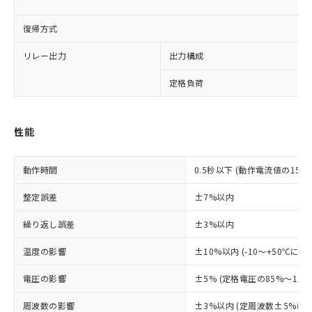
復帰方式
リレー出力
出力構成
定格負荷
※1 対応状況
性能
対応済み：EU RoHS指令（10物質）の
非含有に対応した製品が提供可能な商品で
す。
動作時間
0.5秒以下 (動作電流値の15
対応予定：EU RoHS指令（10物質）の非含
ご利用条件
有に対応した製品に切り替える予定のある
整定誤差
±7%以内
商品です。
対応予定なし：EU RoHS指令（10物質）の
繰り返し誤差
±3%以内
以下の条件をお読みいただき、同意のうえ
非含有に非対応の商品で、対応品を出す予
ご利用ください。
温度の影響
±10%以内 (-10～+50℃
定はありません。
調査・確認中：EU RoHS指令（10物質）の
本サービスは、当社制御機器事業取扱
※1 中国RoHS○×表
電圧の影響
±5% (定格電圧の85%～1
非含有の対応状況を調査中または確認中の
商品の当社在庫状況および標準価格
商品です。
(税抜)を提供させていただくもので
周波数の影響
±3%以内 (定周波数±5%
「○」：最大均質材料含有率が中国RoHSの
非該当品：ライセンス料など無形物で、有