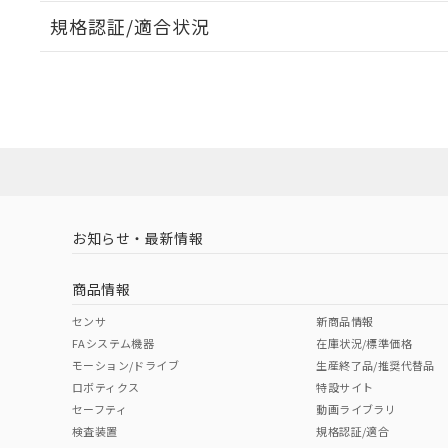
規格認証/適合状況
EU RoHS
注意事項・凡例
UL認証
CSA認証
CEマーキング
No
No
No
対応状況
対応予定月
※1
※2
対応済み
LR型式承認
DNV型式承認
BV型式承認
KR
（イギリス
（ノルウェー
（フランス
（
お知らせ・最新情報
中国 RoHS
注意事項・凡例
船舶規格）
船舶規格）
船舶規格）
船
商品情報
No
No
No
No
中国 RoHS表
※1 ※2
センサ
新商品情報
FAシステム機器
在庫状況/標準価格
Pb
Hg
Cd
Cr(V
モーション/ドライブ
生産終了品/推奨代替品
ロボティクス
特設サイト
セーフティ
動画ライブラリ
検査装置
規格認証/適合
X
O
O
O