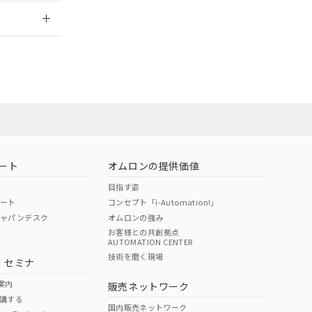
2026/7/29
ート
オムロンの提供価値
目指す姿
ポート
コンセプト「i-Automation!」
ジャパンデスク
オムロンの強み
お客様との共創拠点
AUTOMATION CENTER
DIBP
BBP
DEHP
環境保護
技術を磨く現場
・セミナ
状況ページへ
使用期限
検索ください
案内
販売ネットワーク
講する
O
O
O
10
国内販売ネットワーク