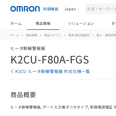
制御機器
Japan
ホーム
商品情報
ソリューション
ダ
ホーム
>
商品情報
>
商品カテゴリ
>
電源/周辺機器他
>
電力・機器用
ヒータ断線警報器
K2CU-F80A-FGS
K2CU ヒータ断線警報器 形式仕様一覧
商品概要
ヒータ断線警報器, ゲート入力端子つきタイプ, 制御電源電圧 AC22