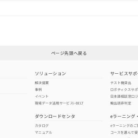
情報更新：
CCC認証
電波法
No
N/A
非含有証明書
※3
ページ先頭へ戻る
ダウンロードはこちら
型式承認
NK型式承認
ABS型式承認
韓国
（日本
（アメリカ
ソリューション
サービスサポ
舶規格）
船舶規格）
船舶規格）
解決提案
テスト機貸出
事例
ロボティクスサ
No
No
イベント
日本語相談窓口
現場データ活用サービスi-BELT
輸出該非判定
I)
PBBs
PBDEs
DBP
ダウンロードセンタ
eラーニング
この製品の規格認証/適合
その他の認証はこちらのページからご
カタログ
eラーニングのご
マニュアル
コースを選んで受
O
O
O