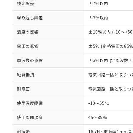
整定誤差
±7%以内
在庫状況およ
部品在庫の切り替
たしません。
－
在庫なし
す。
「ｅ」：有害物質
機器販売
マイパーツ機
繰り返し誤差
±3%以内
「10」：通常の
ている必要が
味します。
空
受注生産
お客様が当ウ
※3 非含有証明
「－」：未確認で
温度の影響
±10%以内 (-10～
白
が、当社の製
さい。
下記の非含有証明
電圧の影響
±5% (定格電圧の8
※当社の共同
いる法人を指
EU RoHS指令（
周波数の影響
±3%以内 (定周波数
51物質の非含有証
※本証明書は発行
また、RoHS指
絶縁抵抗
電気回路一括と取りつけ
混在することから
既に当社にて対応
耐電圧
電気回路一括と取りつけパネル
り割愛しておりま
使用温度範囲
-10～55℃
使用周囲湿度
45～85%
耐振動
16.7Hz 複振幅1mm 