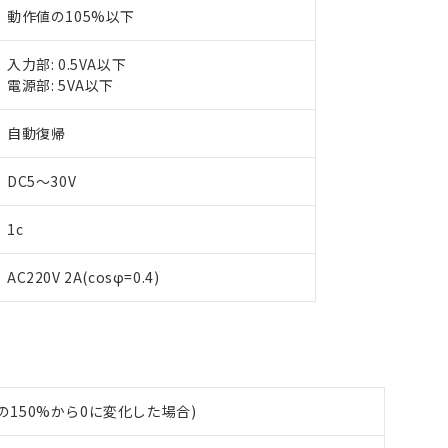
動作値の105%以下
入力部: 0.5VA以下
電源部: 5VA以下
 RoHS指令（10物質）の非含有に対応した製品が提供可能な商品です
oHS指令（10物質）の非含有に対応した製品に切り替える予定のある
自動復帰
 RoHS指令（10物質）の非含有に非対応の商品で、対応品を出す予
 RoHS指令（10物質）の非含有の対応状況を調査中または確認中の
DC5～30V
ンス料など無形物で、有害物質有無と関係のない商品です。
○×表
より、非含有部品としていたものが、含有品と判明した場合などやむ
1c
みいただき、同意のうえご利用ください。
材料含有率が中国RoHSの基準値以下であることを示します。
材料含有率が中国RoHSの基準値を超えていることを示します。
、当社制御機器事業取扱商品の当社在庫状況および標準価格(税抜)
ら貴社製品のうち、外国為替および外国貿易法に定める商品（以下｢
質）：
AC220V 2A(cosφ=0.4)
す。当社販売部門へお問い合わせください。
 水銀(Hg) 1000ppm以下、 カドミウム(Cd) 100ppm以下、
たは国外への提供する場合は、日本国政府の輸出許可(または役務取
000ppm以下、ポリ臭化ビフェニル類(PBB) 1000ppm以下、ポリ臭化ジフェニルエーテル類(P
事業取扱商品の中には、本サービスの対象外となる商品もあること
手続きをとります。
キシル) (DEHP)(別名：DOP) 1000ppm以下、フタル酸ブチルベンジル（BBP） 100
(GB/T26572)：
以下、フタル酸ジイソブチル (DIBP) 1000ppm以下
び標準価格照会結果は、記載している更新日時点での社内データに
物を破棄する場合は、完全に破砕するなど、違法に輸出されないよ
(水銀) : 1000ppm、 Cd(カドミウム) : 100ppm、
業用監視および制御機器に対する適用除外項目は除く。
覧された時点での実際の在庫および標準価格とは異なる場合がある
1000ppm、 PBBs(ポリ臭化ビフェニル類) : 1000ppm、 PBDEs(ポリ臭化ジフェニルエーテル類
物質については閾値を超える意図的な使用がないことを確認しています。
上の在庫あり
 1000ppm、 DIBP(フタル酸ジイソブチル) : 1000ppm、 BBP(フタル酸ブチルベンジル) :
品を、核兵器、ミサイル、化学兵器、生物兵器またはその他武器並
チルヘキシル)) : 1000ppm
況および標準価格はお客様のお取引先、またはお客様担当のオムロ
用いたしません。
値の150%から0に変化した場合)
ご相談ください。
は満たないが在庫あり
製品を第三者に販売する場合は、上記1、2および3の内容を当該第
機器販売店や当社販売拠点は「
販売ネットワーク
」をご確認くだ
販売先および販売に係わる関係者が違法に輸出するおそれがある場
用期限