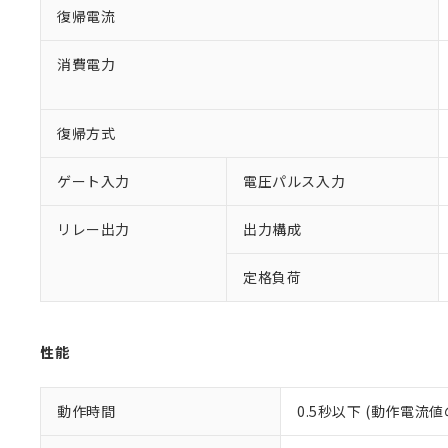
復帰電流
※1 対応状況
消費電力
対応済み：EU
対応予定：EU R
復帰方式
対応予定なし：EU
調査・確認中：EU
ご利用条件
ゲート入力
電圧パルス入力
非該当品：ライセ
※1 中国RoHS
仕入先様の事情に
リレー出力
出力構成
があります。
以下の条件をお読
「○」：最大均質
「×」：最大均質
本サービスは
当社は、これ
*EU RoHS指令（10物
定格負荷
「－」：未確認で
鉛(Pb) 1000ppm以下、
くものです。
う）を輸出ま
記
説明
六価クロム(Cr(Ⅵ)) 1
当社制御機器
などの必要な
フタル酸ビス(2-エチルヘ
号
*中国RoHS10物質の基準値 
ル（DBP） 1000ppm
在庫状況およ
当社は規制貨
Pb(鉛) :1000ppm、 Hg
但し、RoHS指令で産
性能
のであり、閲
ます。
Cr(Ⅵ)(六価クロム) : 
フタル酸エステル類の４
○
一定数以
DBP(フタル酸ジブチル) :
い。
当社は貴社製
DEHP(フタル酸ビス(2-エ
正式な納期状
置等に一切使
動作時間
0.5秒以下 (動作電流
当社販売員に
※2 対応予定月
△
一定数に
当社は、貴社
オムロン制御
また当社は、
※2 環境保護使