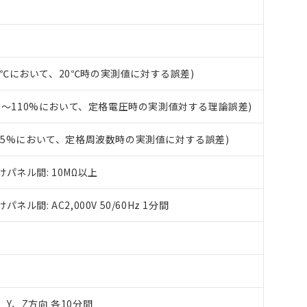
び標準価格結果を当社の事前の承諾なく第三者に漏洩または開示し
え状況などにより、予定月が前後することがあります。
(最新の在庫状況については、お客様のお取引先、またはお客様担当
（10物質）のすべてが基準値以下であることを示します。
店・当社販売員にご確認ください)
能（部品リスト作成サービス）をご利用いただくには、I-Webメン
使用状況下において有害物質が外部に漏えいし、環境に深刻な影響を
あります。
機種、また在庫状況の情報を公開していない機種
ェブサイト上で当社にご登録された部品リストについて、当社およ
書ダウンロード
す。当社販売部門へお問い合わせください。
+50℃において、20℃時の実測値に対する誤差)
品・サービスに関するお客様との取引・商談に必要な範囲で利用す
合意する
キャンセル
書をダウンロードすることができます。
5%～110%において、定格電圧時の実測値対する理論誤差)
利用者とは、
"個人情報の共同利用に関して"
の「1.共同利用者の
します。
10物質）の非含有証明書
±5%において、定格周波数時の実測値に対する誤差)
明書（当社基準）
日時点で非含有を証明するもので、過去に遡って非含有を証明するも
令のフタル酸エステル類４物質の対応では、対応完了までの期間は出
パネル間: 10MΩ以上
備考欄に対応日を記載しておりました。
品への在庫切替を完了していることから、特段のことがない限り、20
間: AC2,000V 50/60Hz 1分間
す。
X、Y、Z方向 各10分間