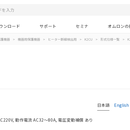
ウンロード
サポート
セミナ
オムロンの
保護機器
>
機器用保護機器
>
ヒーター断線検出用
>
K2CU
>
形式仕様一覧
>
K
日本語
English
0V, 動作電流 AC32～80A, 電圧変動補償 あり