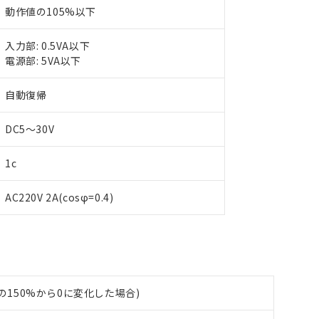
動作値の105%以下
入力部: 0.5VA以下
電源部: 5VA以下
 RoHS指令（10物質）の非含有に対応した製品が提供可能な商品です
oHS指令（10物質）の非含有に対応した製品に切り替える予定のある
自動復帰
 RoHS指令（10物質）の非含有に非対応の商品で、対応品を出す予
 RoHS指令（10物質）の非含有の対応状況を調査中または確認中の
DC5～30V
ンス料など無形物で、有害物質有無と関係のない商品です。
○×表
より、非含有部品としていたものが、含有品と判明した場合などやむ
1c
みいただき、同意のうえご利用ください。
材料含有率が中国RoHSの基準値以下であることを示します。
材料含有率が中国RoHSの基準値を超えていることを示します。
、当社制御機器事業取扱商品の当社在庫状況および標準価格(税抜)
ら貴社製品のうち、外国為替および外国貿易法に定める商品（以下｢
質）：
AC220V 2A(cosφ=0.4)
す。当社販売部門へお問い合わせください。
 水銀(Hg) 1000ppm以下、 カドミウム(Cd) 100ppm以下、
たは国外への提供する場合は、日本国政府の輸出許可(または役務取
000ppm以下、ポリ臭化ビフェニル類(PBB) 1000ppm以下、ポリ臭化ジフェニルエーテル類(P
事業取扱商品の中には、本サービスの対象外となる商品もあること
手続きをとります。
キシル) (DEHP)(別名：DOP) 1000ppm以下、フタル酸ブチルベンジル（BBP） 100
(GB/T26572)：
以下、フタル酸ジイソブチル (DIBP) 1000ppm以下
び標準価格照会結果は、記載している更新日時点での社内データに
物を破棄する場合は、完全に破砕するなど、違法に輸出されないよ
(水銀) : 1000ppm、 Cd(カドミウム) : 100ppm、
業用監視および制御機器に対する適用除外項目は除く。
覧された時点での実際の在庫および標準価格とは異なる場合がある
1000ppm、 PBBs(ポリ臭化ビフェニル類) : 1000ppm、 PBDEs(ポリ臭化ジフェニルエーテル類
物質については閾値を超える意図的な使用がないことを確認しています。
上の在庫あり
 1000ppm、 DIBP(フタル酸ジイソブチル) : 1000ppm、 BBP(フタル酸ブチルベンジル) :
品を、核兵器、ミサイル、化学兵器、生物兵器またはその他武器並
チルヘキシル)) : 1000ppm
況および標準価格はお客様のお取引先、またはお客様担当のオムロ
用いたしません。
値の150%から0に変化した場合)
ご相談ください。
は満たないが在庫あり
製品を第三者に販売する場合は、上記1、2および3の内容を当該第
機器販売店や当社販売拠点は「
販売ネットワーク
」をご確認くだ
販売先および販売に係わる関係者が違法に輸出するおそれがある場
用期限