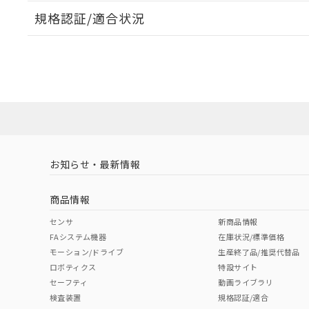
規格認証/適合状況
EU RoHS
注意事項・凡例
UL認証
CSA認証
CEマーキング
No
No
No
対応状況
対応予定月
※1
※2
対応済み
LR型式承認
DNV型式承認
BV型式承認
KR
（イギリス
（ノルウェー
（フランス
（
お知らせ・最新情報
中国 RoHS
注意事項・凡例
船舶規格）
船舶規格）
船舶規格）
船
商品情報
No
No
No
No
中国 RoHS表
※1 ※2
センサ
新商品情報
FAシステム機器
在庫状況/標準価格
Pb
Hg
Cd
Cr(V
モーション/ドライブ
生産終了品/推奨代替品
ロボティクス
特設サイト
セーフティ
動画ライブラリ
検査装置
規格認証/適合
X
O
O
O