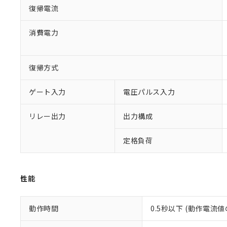
復帰電流
※1 対応状況
消費電力
対応済み：EU
対応予定：EU R
復帰方式
対応予定なし：EU
調査・確認中：EU
ご利用条件
ゲート入力
電圧パルス入力
非該当品：ライセ
※1 中国RoHS
仕入先様の事情に
リレー出力
出力構成
があります。
以下の条件をお読
「○」：最大均質
「×」：最大均質
本サービスは
当社は、これ
*EU RoHS指令（10物
定格負荷
「－」：未確認で
鉛(Pb) 1000ppm以下、
くものです。
う）を輸出ま
記
説明
六価クロム(Cr(Ⅵ)) 1
当社制御機器
などの必要な
フタル酸ビス(2-エチルヘ
号
*中国RoHS10物質の基準値 
ル（DBP） 1000ppm
在庫状況およ
当社は規制貨
Pb(鉛) :1000ppm、 Hg
但し、RoHS指令で産
性能
のであり、閲
ます。
Cr(Ⅵ)(六価クロム) : 
フタル酸エステル類の４
○
一定数以
DBP(フタル酸ジブチル) :
い。
当社は貴社製
DEHP(フタル酸ビス(2-エ
正式な納期状
置等に一切使
動作時間
0.5秒以下 (動作電流
当社販売員に
※2 対応予定月
△
一定数に
当社は、貴社
オムロン制御
また当社は、
※2 環境保護使