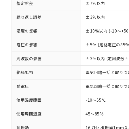
整定誤差
±7%以内
在庫状況およ
部品在庫の切り替
たしません。
－
在庫なし
す。
「ｅ」：有害物質
機器販売
マイパーツ機
繰り返し誤差
±3%以内
「10」：通常の
ている必要が
味します。
空
受注生産
お客様が当ウ
※3 非含有証明
「－」：未確認で
温度の影響
±10%以内 (-10～
白
が、当社の製
さい。
下記の非含有証明
電圧の影響
±5% (定格電圧の8
※当社の共同
いる法人を指
EU RoHS指令（
周波数の影響
±3%以内 (定周波数
51物質の非含有証
※本証明書は発行
また、RoHS指
絶縁抵抗
電気回路一括と取りつけ
混在することから
既に当社にて対応
耐電圧
電気回路一括と取りつけパネル
り割愛しておりま
使用温度範囲
-10～55℃
使用周囲湿度
45～85%
耐振動
16.7Hz 複振幅1mm 