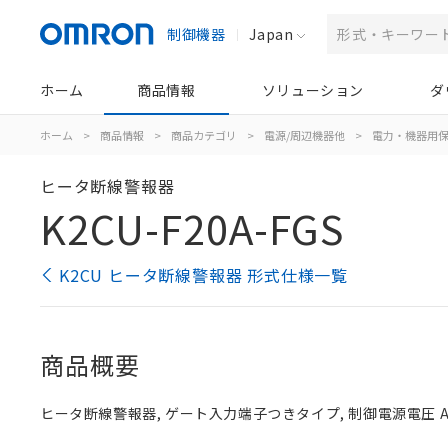
制御機器
Japan
ホーム
商品情報
ソリューション
ダ
ホーム
>
商品情報
>
商品カテゴリ
>
電源/周辺機器他
>
電力・機器用
ヒータ断線警報器
K2CU-F20A-FGS
K2CU ヒータ断線警報器 形式仕様一覧
商品概要
ヒータ断線警報器, ゲート入力端子つきタイプ, 制御電源電圧 AC22