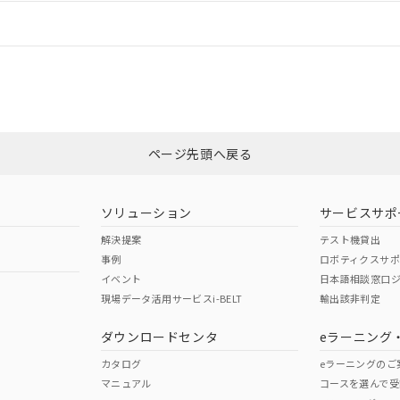
情報更新：
CCC認証
電波法
No
N/A
非含有証明書
※3
ページ先頭へ戻る
ダウンロードはこちら
型式承認
NK型式承認
ABS型式承認
韓国
（日本
（アメリカ
ソリューション
サービスサポ
舶規格）
船舶規格）
船舶規格）
解決提案
テスト機貸出
事例
ロボティクスサ
No
No
イベント
日本語相談窓口
現場データ活用サービスi-BELT
輸出該非判定
I)
PBBs
PBDEs
DBP
ダウンロードセンタ
eラーニング
この製品の規格認証/適合
その他の認証はこちらのページからご
カタログ
eラーニングのご
マニュアル
コースを選んで受
O
O
O