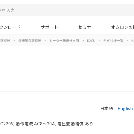
ウンロード
サポート
セミナ
オムロンの
保護機器
>
機器用保護機器
>
ヒーター断線検出用
>
K2CU
>
形式仕様一覧
>
K
日本語
English
0V, 動作電流 AC8～20A, 電圧変動補償 あり