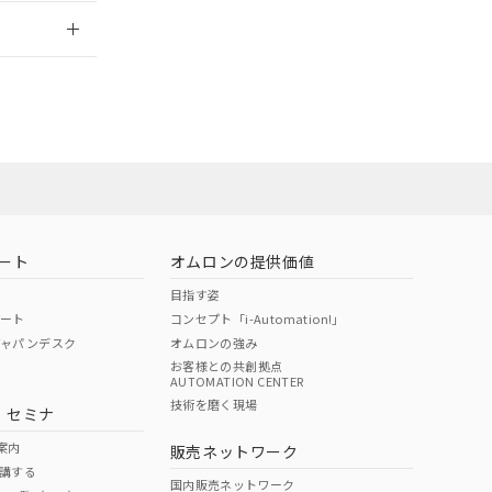
2026/7/29
ート
オムロンの提供価値
目指す姿
ポート
コンセプト「i-Automation!」
ジャパンデスク
オムロンの強み
お客様との共創拠点
AUTOMATION CENTER
DIBP
BBP
DEHP
環境保護
技術を磨く現場
・セミナ
状況ページへ
使用期限
検索ください
案内
販売ネットワーク
講する
O
O
O
10
国内販売ネットワーク