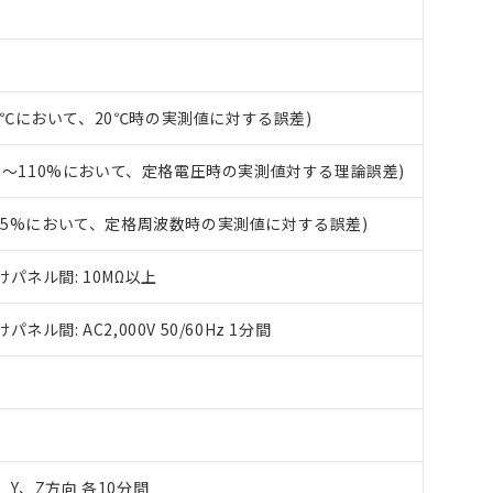
び標準価格結果を当社の事前の承諾なく第三者に漏洩または開示し
え状況などにより、予定月が前後することがあります。
(最新の在庫状況については、お客様のお取引先、またはお客様担当
（10物質）のすべてが基準値以下であることを示します。
店・当社販売員にご確認ください)
能（部品リスト作成サービス）をご利用いただくには、I-Webメン
使用状況下において有害物質が外部に漏えいし、環境に深刻な影響を
あります。
機種、また在庫状況の情報を公開していない機種
ェブサイト上で当社にご登録された部品リストについて、当社およ
書ダウンロード
す。当社販売部門へお問い合わせください。
+50℃において、20℃時の実測値に対する誤差)
品・サービスに関するお客様との取引・商談に必要な範囲で利用す
合意する
キャンセル
書をダウンロードすることができます。
5%～110%において、定格電圧時の実測値対する理論誤差)
利用者とは、
"個人情報の共同利用に関して"
の「1.共同利用者の
します。
10物質）の非含有証明書
±5%において、定格周波数時の実測値に対する誤差)
明書（当社基準）
日時点で非含有を証明するもので、過去に遡って非含有を証明するも
令のフタル酸エステル類４物質の対応では、対応完了までの期間は出
パネル間: 10MΩ以上
備考欄に対応日を記載しておりました。
品への在庫切替を完了していることから、特段のことがない限り、20
間: AC2,000V 50/60Hz 1分間
す。
X、Y、Z方向 各10分間