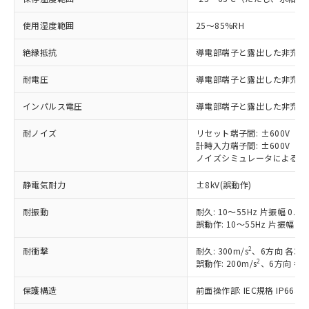
対応予定：EU RoHS指令（10物質）の非含
ご利用条件
有に対応した製品に切り替える予定のある
使用湿度範囲
25～85%RH
商品です。
対応予定なし：EU RoHS指令（10物質）の
絶縁抵抗
導電部端子と露出した非充電金属部
以下の条件をお読みいただき、同意のうえ
非含有に非対応の商品で、対応品を出す予
ご利用ください。
耐電圧
導電部端子と露出した非充電金属部間
定はありません。
調査・確認中：EU RoHS指令（10物質）の
本サービスは、当社制御機器事業取扱
インパルス電圧
導電部端子と露出した非充電金属
※1 中国RoHS○×表
非含有の対応状況を調査中または確認中の
商品の当社在庫状況および標準価格
商品です。
(税抜)を提供させていただくもので
耐ノイズ
リセット端子間: ±600V
「○」：最大均質材料含有率が中国RoHSの
非該当品：ライセンス料など無形物で、有
す。
計時入力端子間: ±600V
基準値以下であることを示します。
害物質有無と関係のない商品です。
ノイズシミュレータによる方形波
当社制御機器事業取扱商品の中には、
「×」：最大均質材料含有率が中国RoHSの
仕入先様の事情により、非含有部品として
本サービスの対象外となる商品もある
基準値を超えていることを示します。
いたものが、含有品と判明した場合などや
静電気耐力
当社は、これら貴社製品のうち、外国
±8kV(誤動作)
ことをご了承ください。
「－」：未確認です。当社販売部門へお問
むを得ず変更することがあります。
為替および外国貿易法に定める商品
在庫状況および標準価格照会結果は、
い合わせください。
耐振動
耐久: 10～55Hz 片振幅 0.3
（以下｢規制貨物等」という）を輸出
記載している更新日時点での社内デー
誤動作: 10～55Hz 片振幅 0.
*EU RoHS指令（10物質）：
または国外への提供する場合は、日本
記
タに基づき作成されるものであり、閲
説明
鉛(Pb) 1000ppm以下、 水銀(Hg) 1000ppm以下、 カド
*中国RoHS10物質の基準値 (GB/T26572)：
国政府の輸出許可(または役務取引許
号
覧された時点での実際の在庫および標
ミウム(Cd) 100ppm以下、
Pb(鉛) :1000ppm、 Hg(水銀) : 1000ppm、 Cd(カドミウ
2
耐衝撃
耐久: 300m/s
、6方向 各3回
可)を取得するなどの必要な手続きを
六価クロム(Cr(Ⅵ)) 1000ppm以下、ポリ臭化ビフェニル
ム) : 100ppm、
準価格とは異なる場合があることをご
2
誤動作: 200m/s
、6方向 各3
類(PBB) 1000ppm以下、ポリ臭化ジフェニルエーテル類
Cr(Ⅵ)(六価クロム) : 1000ppm、 PBBs(ポリ臭化ビフェ
とります。
了承ください。
(PBDE) 1000ppm以下、フタル酸ビス(2-エチルヘキシ
○
一定数以上の在庫あり
ニル類) : 1000ppm、 PBDEs(ポリ臭化ジフェニルエーテ
当社は規制貨物を破棄する場合は、完
ル) (DEHP)(別名：DOP) 1000ppm以下、フタル酸ブチ
保護構造
正式な納期状況および標準価格はお客
前面操作部: IEC規格 IP66
ル類) : 1000ppm、
ルベンジル（BBP） 1000ppm以下、フタル酸ジブチル
全に破砕するなど、違法に輸出されな
DBP(フタル酸ジブチル) : 1000ppm、 DIBP(フタル酸ジ
様のお取引先、またはお客様担当のオ