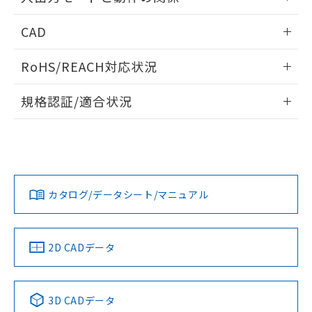
るもので、過去に遡って非含有を証明する
指します。
ものではありません。
電圧入力:
情報更新：2025/09/04
CAD
また、RoHS指令のフタル酸エステル類４
物質の対応では、対応完了までの期間は出
ログイン/会員登録いただくと、CADデータをダウンロー
荷製品に未対応品が混在することから備考
RoHS/REACH対応状況
ドすることができます。
欄に対応日を記載しておりました。
既に当社にて対応品への在庫切替を完了
情報更新：2026/7/29
規格認証/適合状況
していることから、特段のことがない限
り、2022年1月12日より割愛しておりま
ログイン/会員登録
EU RoHS
注意事項・凡例
す。
UL認証
CSA認証
CEマーキング
Yes
Yes
Yes
対応状況
対応予定月
※1
※2
ダウンロードデータをご利用いただく前に、以下を必ずお読
みください。
カタログ/データシート/マニュアル
対応済み
ソフトウェアの使用条件
LR型式承認
DNV型式承認
BV型式承認
KR型式承
（イギリス
（ノルウェー
（フランス
（韓国
船舶規格）
船舶規格）
船舶規格）
船舶規格
中国 RoHS
注意事項・凡例
2D CADデータ
Yes
No
No
No
中国 RoHS表
※1 ※2
3D CADデータ