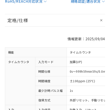
RoHS/REACH対応状況
規格認証/適合状況
定格/仕様
情報更新：2025/09/04
機能
タイムカウンタ
タイムカウンタ
入力モード
加算(UP)
時間仕様
0s～999h59min59s/0.0mi
時間精度
±100ppm (25℃)
最少計時パルス幅
1s
復帰方式
外部リセット、手動リセット
入力
入力信号
計数入力、リセット