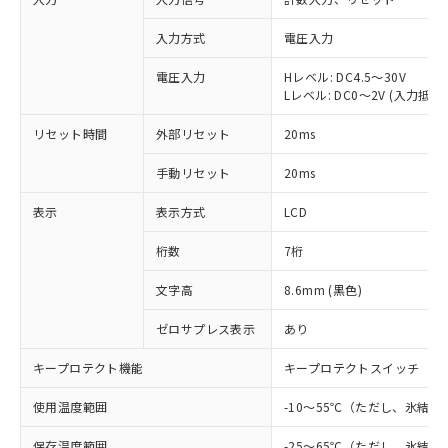
入力方式
電圧入力
電圧入力
Hレベル: DC4.5～30V
Lレベル: DC0～2V (入力抵抗 約
リセット時間
外部リセット
20ms
手動リセット
20ms
表示
表示方式
LCD
桁数
7桁
文字高
8.6mm (黒色)
ゼロサプレス表示
あり
※1 対応状況
キープロテクト機能
キープロテクトスイッチ
対応済み：EU RoHS指令（10物質）の
使用温度範囲
-10～55℃（ただし、氷結
非含有に対応した製品が提供可能な商品で
す。
保存温度範囲
-25～65℃（ただし、氷結