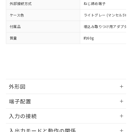
（DBP） 1000ppm以下、フタル酸ジイソブチル
イソブチル) : 1000ppm、 BBP(フタル酸ブチルベンジ
△
一定数には満たないが在庫あり
いよう必要な手段を講じます。
外部接続方式
ねじ締め端子
ムロン制御機器販売店・当社販売員に
(DIBP) 1000ppm以下
ル) : 1000ppm、
当社は貴社製品を、核兵器、ミサイ
但し、RoHS指令で産業用監視および制御機器に対する
DEHP(フタル酸ビス(2-エチルヘキシル)) : 1000ppm
ご相談ください。
適用除外項目は除く。
ケース色
ル、化学兵器、生物兵器またはその他
ライトグレー (マンセル5Y7/1
－
在庫なし(最新の在庫状況につ
オムロン制御機器販売店や当社販売拠
フタル酸エステル類の４物質については閾値を超える意
武器並びにこれらの製造装置等に一切
いては、お客様のお取引先、ま
図的な使用がないことを確認しています。
点は「
販売ネットワーク
」をご確認
※2 環境保護使用期限
付属品
埋込み取りつけ用アダプタ、リ
使用いたしません。
たはお客様担当のオムロン制御
ください。
当社は、貴社製品を第三者に販売する
機器販売店・当社販売員にご確
在庫状況および標準価格結果を当社の
質量
約60g
※2 対応予定月
「ｅ」：有害物質（10物質）のすべてが基
場合は、上記1、2および3の内容を当
認ください)
事前の承諾なく第三者に漏洩または開
準値以下であることを示します。
該第三者に通知します。また当社は、
示しないようお願いします。
部品在庫の切り替え状況などにより、予定
「10」：通常の使用状況下において有害物
販売先および販売に係わる関係者が違
マイパーツ機能（部品リスト作成サー
空
受注生産機種、また在庫状況の
月が前後することがあります。
質が外部に漏えいし、環境に深刻な影響を
法に輸出するおそれがある場合は、取
ビス）をご利用いただくには、I-Web
白
情報を公開していない機種
及ぼさない年数を意味します。
り引きをいたしません。
メンバーズにご登録されている必要が
「－」：未確認です。当社販売部門へお問
あります。
い合わせください。
お客様が当ウェブサイト上で当社にご
※3 非含有証明書ダウンロード
登録された部品リストについて、当社
外形図
および当社の共同利用者が、当社の製
下記の非含有証明書をダウンロードするこ
情報更新：2025/09/04
品・サービスに関するお客様との取
端子配置
とができます。
合意する
キャンセル
引・商談に必要な範囲で利用すること
をご了承ください。
情報更新：2025/09/04
EU RoHS指令（10物質）の非含有証明書
入力の接続
※当社の共同利用者とは、
"個人情報
51物質の非含有証明書（当社基準）
の共同利用に関して"
の「1.共同利
※本証明書は発行日時点で非含有を証明す
情報更新：2025/09/04
用者の範囲」に記載されている法人を
入出力モードと動作の関係