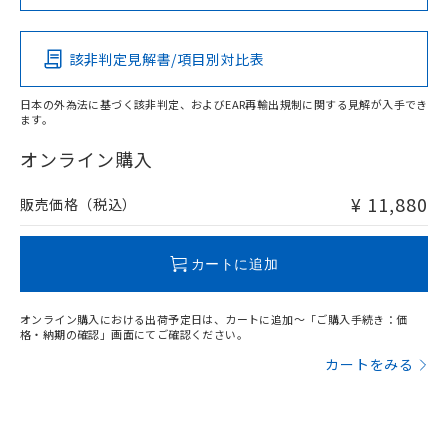
この製品の規格認証/適合状況ページへ
Pb
Hg
Cd
Cr(VI)
その他の認証はこちらのページからご検索ください
該非判定見解書/項目別対比表
X
O
O
O
日本の外為法に基づく該非判定、およびEAR再輸出規制に関する見解が入手でき
ます。
"対応済み"や非含有の記載がされた商品であっても、流通
在庫等で未対応品が混在する可能性があります。
オンライン購入
非含有品が必要な際は、弊社営業部門もしくは販売店へお
問い合わせください。
¥ 11,880
販売価格（税込）
この製品のRoHS/REACH対応状況ページへ
カートに追加
オンライン購入における出荷予定日は、カートに追加～「ご購入手続き：価
格・納期の確認」画面にてご確認ください。
カートをみる