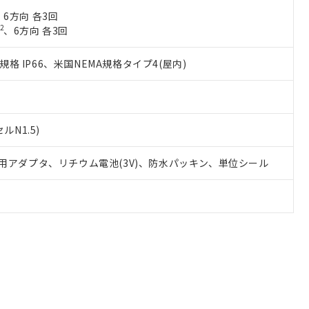
、6方向 各3回
2
、6方向 各3回
C規格 IP66、米国NEMA規格タイプ4(屋内)
ルN1.5)
用アダプタ、リチウム電池(3V)、防水パッキン、単位シール