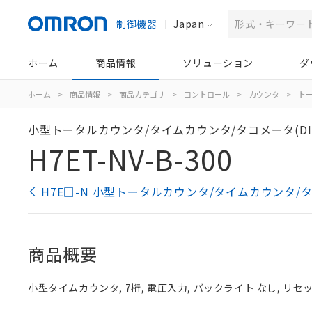
制御機器
Japan
ホーム
商品情報
ソリューション
ダ
ホーム
>
商品情報
>
商品カテゴリ
>
コントロール
>
カウンタ
>
ト
小型トータルカウンタ/タイムカウンタ/タコメータ(DIN
H7ET-NV-B-300
H7E□-N 小型トータルカウンタ/タイムカウンタ/タコ
商品概要
小型タイムカウンタ, 7桁, 電圧入力, バックライト なし, リセ