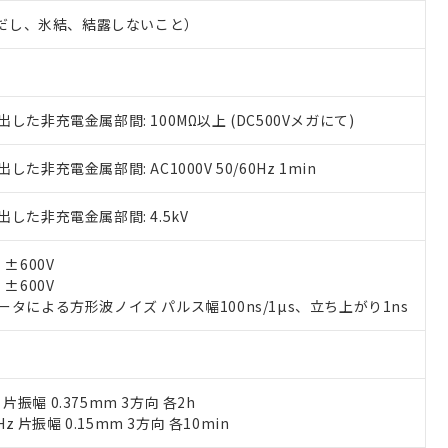
品を、核兵器、ミサイル、化学兵器、生物兵器またはその他武器並
チルヘキシル)) : 1000ppm
況および標準価格はお客様のお取引先、またはお客様担当のオムロ
（ただし、氷結、結露しないこと）
用いたしません。
ご相談ください。
は満たないが在庫あり
製品を第三者に販売する場合は、上記1、2および3の内容を当該第
機器販売店や当社販売拠点は「
販売ネットワーク
」をご確認くだ
販売先および販売に係わる関係者が違法に輸出するおそれがある場
用期限
び標準価格結果を当社の事前の承諾なく第三者に漏洩または開示し
え状況などにより、予定月が前後することがあります。
(最新の在庫状況については、お客様のお取引先、またはお客様担当
（10物質）のすべてが基準値以下であることを示します。
店・当社販売員にご確認ください)
した非充電金属部間: 100MΩ以上 (DC500Vメガにて)
能（部品リスト作成サービス）をご利用いただくには、I-Webメン
使用状況下において有害物質が外部に漏えいし、環境に深刻な影響を
あります。
機種、また在庫状況の情報を公開していない機種
た非充電金属部間: AC1000V 50/60Hz 1min
ェブサイト上で当社にご登録された部品リストについて、当社およ
書ダウンロード
す。当社販売部門へお問い合わせください。
品・サービスに関するお客様との取引・商談に必要な範囲で利用す
合意する
キャンセル
書をダウンロードすることができます。
した非充電金属部間: 4.5kV
利用者とは、
"個人情報の共同利用に関して"
の「1.共同利用者の
します。
10物質）の非含有証明書
±600V
明書（当社基準）
±600V
日時点で非含有を証明するもので、過去に遡って非含有を証明するも
タによる方形波ノイズ パルス幅100ns/1µs、立ち上がり1ns
令のフタル酸エステル類４物質の対応では、対応完了までの期間は出
備考欄に対応日を記載しておりました。
品への在庫切替を完了していることから、特段のことがない限り、20
す。
z 片振幅 0.375mm 3方向 各2h
Hz 片振幅 0.15mm 3方向 各10min