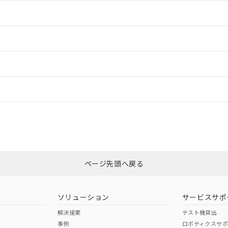
情報更新：2
情報更新：2
情報更新：
CCC認証
電波法
N/A
N/A
非含有証明書
※3
ページ先頭へ戻る
ダウンロードはこちら
型式承認
NK型式承認
ABS型式承認
韓国
（日本
（アメリカ
ソリューション
サービスサポ
舶規格）
船舶規格）
船舶規格）
解決提案
テスト機貸出
事例
ロボティクスサ