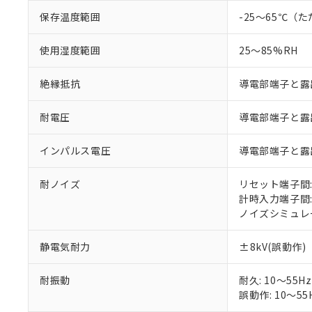
い。
当社は貴社製
DEHP(フタル酸ビス(2-エ
正式な納期状
保存温度範囲
-25～65℃
置等に一切使
当社販売員に
※2 対応予定月
△
一定数に
当社は、貴社
オムロン制御
また当社は、
※2 環境保護使
使用湿度範囲
25～85%RH
在庫状況およ
部品在庫の切り替
たしません。
－
在庫なし
す。
「ｅ」：有害物質
機器販売
絶縁抵抗
導電部端子と露出
マイパーツ機
「10」：通常の
ている必要が
味します。
空
受注生産
耐電圧
導電部端子と露出し
お客様が当ウ
※3 非含有証明
「－」：未確認で
白
が、当社の製
さい。
下記の非含有証明
インパルス電圧
導電部端子と露出
※当社の共同
いる法人を指
EU RoHS指令（
耐ノイズ
リセット端子間: 
51物質の非含有証
計時入力端子間: 
※本証明書は発行
ノイズシミュレー
また、RoHS指
混在することから
静電気耐力
±8kV(誤動作)
既に当社にて対応
り割愛しておりま
耐振動
耐久: 10～55H
誤動作: 10～55