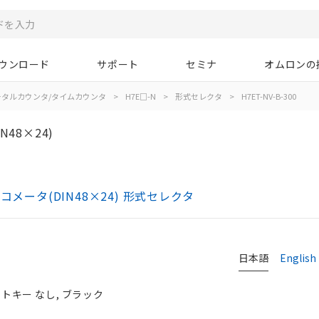
ウンロード
サポート
セミナ
オムロンの
ータルカウンタ/タイムカウンタ
>
H7E□-N
>
形式セレクタ
>
H7ET-NV-B-300
48×24)
メータ(DIN48×24) 形式セレクタ
日本語
English
ットキー なし, ブラック