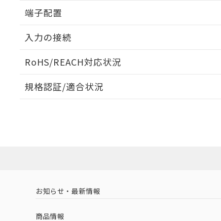
端子配置
入力の接続
RoHS/REACH対応状況
電圧入力:
規格認証/適合状況
EU RoHS
注意事項・凡例
UL認証
CSA認証
CEマーキング
Yes
Yes
Yes
対応状況
対応予定月
※1
※2
対応済み
LR型式承認
DNV型式承認
BV型式承認
KR
（イギリス
（ノルウェー
（フランス
（
お知らせ・最新情報
中国 RoHS
注意事項・凡例
船舶規格）
船舶規格）
船舶規格）
船
商品情報