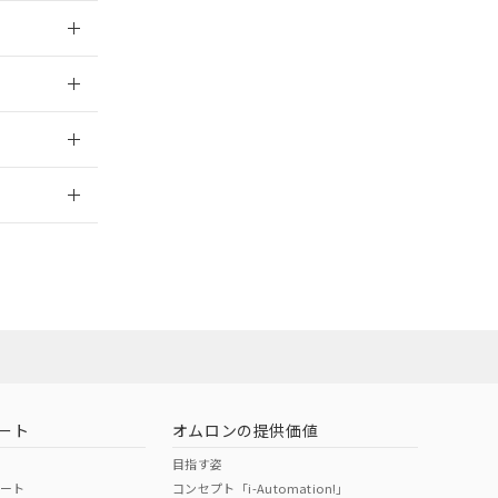
025/09/04
025/09/04
2026/7/29
ート
オムロンの提供価値
目指す姿
ポート
コンセプト「i-Automation!」