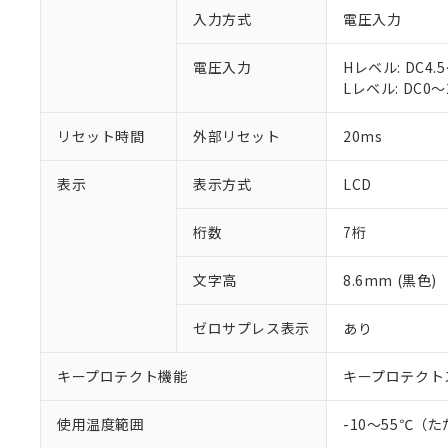
入力方式
電圧入力
電圧入力
Hレベル: DC4.5
Lレベル: DC0～
※1 対応状況
リセット時間
外部リセット
20ms
対応済み：EU
表示
表示方式
LCD
対応予定：EU R
対応予定なし：EU
桁数
7桁
調査・確認中：EU
ご利用条件
非該当品：ライセ
※1 中国RoHS
文字高
8.6mm (黒色)
仕入先様の事情に
があります。
以下の条件をお読
「○」：最大均質
ゼロサプレス表示
あり
「×」：最大均質
本サービスは
当社は、これ
*EU RoHS指令（10物
「－」：未確認で
鉛(Pb) 1000ppm以下、
くものです。
う）を輸出ま
キープロテクト機能
キープロテクト
記
説明
六価クロム(Cr(Ⅵ)) 1
当社制御機器
などの必要な
フタル酸ビス(2-エチルヘ
号
*中国RoHS10物質の基準値 
ル（DBP） 1000ppm
在庫状況およ
当社は規制貨
Pb(鉛) :1000ppm、 Hg
但し、RoHS指令で産
使用温度範囲
-10～55℃
のであり、閲
ます。
Cr(Ⅵ)(六価クロム) : 
フタル酸エステル類の４
○
一定数以
DBP(フタル酸ジブチル) :