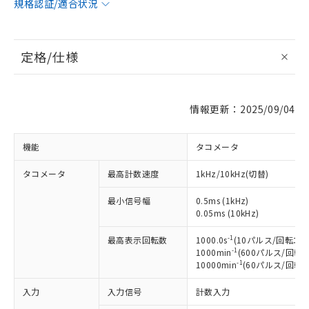
規格認証/適合状況
定格/仕様
情報更新：2025/09/04
機能
タコメータ
タコメータ
最高計数速度
1kHz/10kHz(切替)
最小信号幅
0.5ms (1kHz)
0.05ms (10kHz)
-1
最高表示回転数
1000.0s
(10パルス/回転エ
-1
1000min
(600パルス/回
-1
10000min
(60パルス/回転
入力
入力信号
計数入力