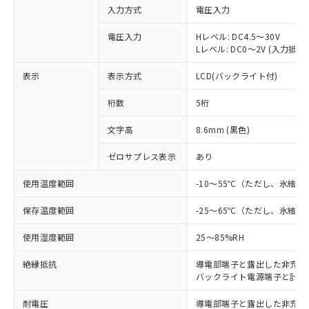
入力方式
電圧入力
電圧入力
Hレベル: DC4.5～30V
Lレベル: DC0～2V (入力抵抗 約
表示
表示方式
LCD(バックライト付)
桁数
5桁
文字高
8.6mm (黒色)
ゼロサプレス表示
あり
使用温度範囲
-10～55℃（ただし、氷結
※1 対応状況
保存温度範囲
-25～65℃（ただし、氷結
対応済み：EU RoHS指令（10物質）の
非含有に対応した製品が提供可能な商品で
使用湿度範囲
25～85%RH
す。
対応予定：EU RoHS指令（10物質）の非含
絶縁抵抗
導電部端子と露出した非充電金属部
ご利用条件
バックライト電源端子と計数入力端
有に対応した製品に切り替える予定のある
商品です。
耐電圧
導電部端子と露出した非充電金属部間
対応予定なし：EU RoHS指令（10物質）の