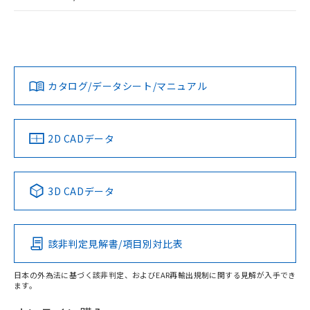
荷製品に未対応品が混在することから備考
EU RoHS
注意事項・凡例
欄に対応日を記載しておりました。
UL認証
CSA認証
CEマーキング
既に当社にて対応品への在庫切替を完了
していることから、特段のことがない限
Yes
Yes
Yes
対応状況
対応予定月
※1
※2
り、2022年1月12日より割愛しておりま
す。
カタログ/データシート/マニュアル
対応済み
LR型式承認
DNV型式承認
BV型式承認
KR型式承
（イギリス
（ノルウェー
（フランス
（韓国
船舶規格）
船舶規格）
船舶規格）
船舶規格
中国 RoHS
注意事項・凡例
2D CADデータ
Yes
No
No
No
中国 RoHS表
※1 ※2
3D CADデータ
この製品の規格認証/適合状況ページへ
Pb
Hg
Cd
Cr(VI)
その他の認証はこちらのページからご検索ください
該非判定見解書/項目別対比表
X
O
O
O
日本の外為法に基づく該非判定、およびEAR再輸出規制に関する見解が入手でき
ます。
"対応済み"や非含有の記載がされた商品であっても、流通