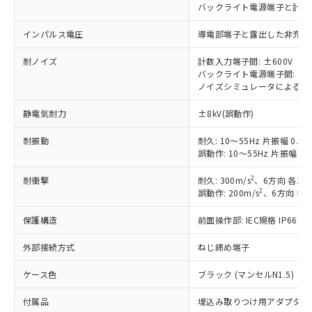
バックライト電源端子と計数入力端子
以下の条件をお読みいただき、同意のうえ
非含有に非対応の商品で、対応品を出す予
ご利用ください。
定はありません。
インパルス電圧
導電部端子と露出した非充電金属
調査・確認中：EU RoHS指令（10物質）の
本サービスは、当社制御機器事業取扱
※1 中国RoHS○×表
非含有の対応状況を調査中または確認中の
耐ノイズ
計数入力端子間: ±600V
商品の当社在庫状況および標準価格
商品です。
バックライト電源端子間: ±4
(税抜)を提供させていただくもので
「○」：最大均質材料含有率が中国RoHSの
非該当品：ライセンス料など無形物で、有
ノイズシミュレータによる方形波
す。
基準値以下であることを示します。
害物質有無と関係のない商品です。
当社制御機器事業取扱商品の中には、
「×」：最大均質材料含有率が中国RoHSの
静電気耐力
±8kV(誤動作)
仕入先様の事情により、非含有部品として
本サービスの対象外となる商品もある
基準値を超えていることを示します。
いたものが、含有品と判明した場合などや
当社は、これら貴社製品のうち、外国
ことをご了承ください。
耐振動
耐久: 10～55Hz 片振幅 0.3
「－」：未確認です。当社販売部門へお問
むを得ず変更することがあります。
為替および外国貿易法に定める商品
在庫状況および標準価格照会結果は、
誤動作: 10～55Hz 片振幅 0.
い合わせください。
（以下｢規制貨物等」という）を輸出
記載している更新日時点での社内デー
*EU RoHS指令（10物質）：
または国外への提供する場合は、日本
2
耐衝撃
耐久: 300m/s
、6方向 各3回
記
タに基づき作成されるものであり、閲
説明
鉛(Pb) 1000ppm以下、 水銀(Hg) 1000ppm以下、 カド
*中国RoHS10物質の基準値 (GB/T26572)：
国政府の輸出許可(または役務取引許
2
誤動作: 200m/s
、6方向 各3
号
覧された時点での実際の在庫および標
ミウム(Cd) 100ppm以下、
Pb(鉛) :1000ppm、 Hg(水銀) : 1000ppm、 Cd(カドミウ
可)を取得するなどの必要な手続きを
六価クロム(Cr(Ⅵ)) 1000ppm以下、ポリ臭化ビフェニル
ム) : 100ppm、
準価格とは異なる場合があることをご
類(PBB) 1000ppm以下、ポリ臭化ジフェニルエーテル類
Cr(Ⅵ)(六価クロム) : 1000ppm、 PBBs(ポリ臭化ビフェ
保護構造
前面操作部: IEC規格 IP66
とります。
了承ください。
(PBDE) 1000ppm以下、フタル酸ビス(2-エチルヘキシ
○
一定数以上の在庫あり
ニル類) : 1000ppm、 PBDEs(ポリ臭化ジフェニルエーテ
当社は規制貨物を破棄する場合は、完
ル) (DEHP)(別名：DOP) 1000ppm以下、フタル酸ブチ
正式な納期状況および標準価格はお客
ル類) : 1000ppm、
外部接続方式
ねじ締め端子
ルベンジル（BBP） 1000ppm以下、フタル酸ジブチル
全に破砕するなど、違法に輸出されな
DBP(フタル酸ジブチル) : 1000ppm、 DIBP(フタル酸ジ
様のお取引先、またはお客様担当のオ
（DBP） 1000ppm以下、フタル酸ジイソブチル
イソブチル) : 1000ppm、 BBP(フタル酸ブチルベンジ
△
一定数には満たないが在庫あり
いよう必要な手段を講じます。
ムロン制御機器販売店・当社販売員に
(DIBP) 1000ppm以下
ル) : 1000ppm、
ケース色
ブラック (マンセルN1.5)
当社は貴社製品を、核兵器、ミサイ
但し、RoHS指令で産業用監視および制御機器に対する
DEHP(フタル酸ビス(2-エチルヘキシル)) : 1000ppm
ご相談ください。
適用除外項目は除く。
ル、化学兵器、生物兵器またはその他
－
在庫なし(最新の在庫状況につ
オムロン制御機器販売店や当社販売拠
フタル酸エステル類の４物質については閾値を超える意
付属品
埋込み取りつけ用アダプタ、リ
武器並びにこれらの製造装置等に一切
いては、お客様のお取引先、ま
図的な使用がないことを確認しています。