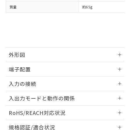
点は「
販売ネットワーク
」をご確認
※2 環境保護使用期限
使用いたしません。
たはお客様担当のオムロン制御
ください。
質量
約65g
当社は、貴社製品を第三者に販売する
機器販売店・当社販売員にご確
在庫状況および標準価格結果を当社の
※2 対応予定月
「ｅ」：有害物質（10物質）のすべてが基
場合は、上記1、2および3の内容を当
認ください)
事前の承諾なく第三者に漏洩または開
準値以下であることを示します。
該第三者に通知します。また当社は、
示しないようお願いします。
部品在庫の切り替え状況などにより、予定
「10」：通常の使用状況下において有害物
販売先および販売に係わる関係者が違
マイパーツ機能（部品リスト作成サー
空
受注生産機種、また在庫状況の
月が前後することがあります。
質が外部に漏えいし、環境に深刻な影響を
法に輸出するおそれがある場合は、取
ビス）をご利用いただくには、I-Web
白
情報を公開していない機種
及ぼさない年数を意味します。
り引きをいたしません。
メンバーズにご登録されている必要が
「－」：未確認です。当社販売部門へお問
あります。
い合わせください。
外形図
お客様が当ウェブサイト上で当社にご
※3 非含有証明書ダウンロード
登録された部品リストについて、当社
情報更新：2025/09/04
および当社の共同利用者が、当社の製
端子配置
下記の非含有証明書をダウンロードするこ
品・サービスに関するお客様との取
とができます。
合意する
キャンセル
情報更新：2025/09/04
引・商談に必要な範囲で利用すること
入力の接続
をご了承ください。
EU RoHS指令（10物質）の非含有証明書
※当社の共同利用者とは、
"個人情報
情報更新：2025/09/04
51物質の非含有証明書（当社基準）
入出力モードと動作の関係
の共同利用に関して"
の「1.共同利
※本証明書は発行日時点で非含有を証明す
用者の範囲」に記載されている法人を
電圧入力:
るもので、過去に遡って非含有を証明する
情報更新：2025/09/04
指します。
RoHS/REACH対応状況
ものではありません。
また、RoHS指令のフタル酸エステル類４
入出力モードと動作の関係（タコメータ）
情報更新：2026/7/29
物質の対応では、対応完了までの期間は出
規格認証/適合状況