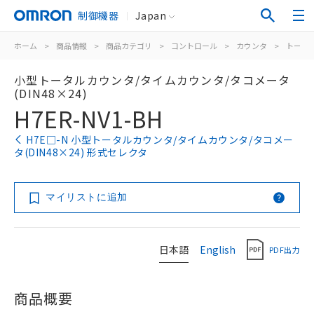
制御機器
Japan
ホーム
>
商品情報
>
商品カテゴリ
>
コントロール
>
カウンタ
>
トータ
小型トータルカウンタ/タイムカウンタ/タコメータ
(DIN48×24)
H7ER-NV1-BH
H7E□-N 小型トータルカウンタ/タイムカウンタ/タコメー
タ(DIN48×24) 形式セレクタ
マイリストに追加
日本語
English
PDF出力
商品概要