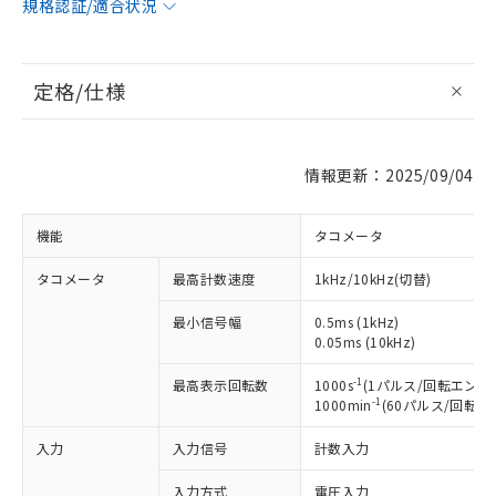
規格認証/適合状況
定格/仕様
情報更新：2025/09/04
機能
タコメータ
タコメータ
最高計数速度
1kHz/10kHz(切替)
最小信号幅
0.5ms (1kHz)
0.05ms (10kHz)
-1
最高表示回転数
1000s
(1パルス/回転エンコ
-1
1000min
(60パルス/回転
入力
入力信号
計数入力
入力方式
電圧入力