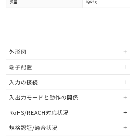
※2 環境保護使用期限
質量
約65g
使用いたしません。
たはお客様担当のオムロン制御
ください。
当社は、貴社製品を第三者に販売する
機器販売店・当社販売員にご確
在庫状況および標準価格結果を当社の
※2 対応予定月
「ｅ」：有害物質（10物質）のすべてが基
場合は、上記1、2および3の内容を当
認ください)
事前の承諾なく第三者に漏洩または開
準値以下であることを示します。
該第三者に通知します。また当社は、
示しないようお願いします。
部品在庫の切り替え状況などにより、予定
「10」：通常の使用状況下において有害物
販売先および販売に係わる関係者が違
マイパーツ機能（部品リスト作成サー
空
受注生産機種、また在庫状況の
月が前後することがあります。
質が外部に漏えいし、環境に深刻な影響を
法に輸出するおそれがある場合は、取
ビス）をご利用いただくには、I-Web
白
情報を公開していない機種
及ぼさない年数を意味します。
り引きをいたしません。
メンバーズにご登録されている必要が
「－」：未確認です。当社販売部門へお問
あります。
外形図
い合わせください。
お客様が当ウェブサイト上で当社にご
※3 非含有証明書ダウンロード
登録された部品リストについて、当社
情報更新：2025/09/04
端子配置
および当社の共同利用者が、当社の製
下記の非含有証明書をダウンロードするこ
品・サービスに関するお客様との取
情報更新：2025/09/04
とができます。
合意する
キャンセル
引・商談に必要な範囲で利用すること
入力の接続
をご了承ください。
EU RoHS指令（10物質）の非含有証明書
情報更新：2025/09/04
※当社の共同利用者とは、
"個人情報
入出力モードと動作の関係
51物質の非含有証明書（当社基準）
の共同利用に関して"
の「1.共同利
※本証明書は発行日時点で非含有を証明す
用者の範囲」に記載されている法人を
電圧入力:
情報更新：2025/09/04
るもので、過去に遡って非含有を証明する
RoHS/REACH対応状況
指します。
ものではありません。
入出力モードと動作の関係（タコメータ）
また、RoHS指令のフタル酸エステル類４
情報更新：2026/7/29
規格認証/適合状況
物質の対応では、対応完了までの期間は出
荷製品に未対応品が混在することから備考