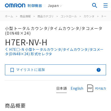
制御機器
Japan
ホーム
>
商品情報
>
商品カテゴリ
>
コントロール
>
カウンタ
>
トータ
小型トータルカウンタ/タイムカウンタ/タコメータ
(DIN48×24)
H7ER-NV-H
H7E□-N 小型トータルカウンタ/タイムカウンタ/タコメー
タ(DIN48×24) 形式セレクタ
マイリストに追加
日本語
English
PDF出力
商品概要