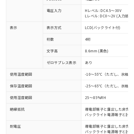
電圧入力
Hレベル: DC4.5～30V
Lレベル: DC0～2V (入力抵抗 約
表示
表示方式
LCD(バックライト付)
桁数
4桁
文字高
8.6mm (黒色)
ゼロサプレス表示
あり
使用温度範囲
-10～55℃（ただし、氷結
※1 対応状況
保存温度範囲
-25～65℃（ただし、氷結
対応済み：EU RoHS指令（10物質）の
使用湿度範囲
25～85%RH
非含有に対応した製品が提供可能な商品で
す。
絶縁抵抗
導電部端子と露出した非充電金属部
対応予定：EU RoHS指令（10物質）の非含
バックライト電源端子と計数入力端
ご利用条件
有に対応した製品に切り替える予定のある
商品です。
耐電圧
導電部端子と露出した非充電金属部間
対応予定なし：EU RoHS指令（10物質）の
バックライト電源端子と計数入力端子