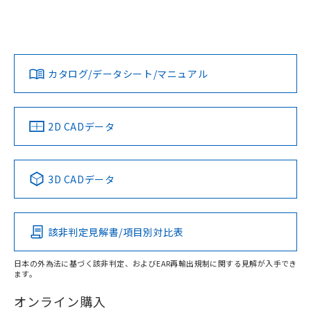
EU RoHS
注意事項・凡例
UL認証
CSA認証
CEマーキング
欄に対応日を記載しておりました。
既に当社にて対応品への在庫切替を完了
Yes
Yes
Yes
していることから、特段のことがない限
対応状況
対応予定月
※1
※2
り、2022年1月12日より割愛しておりま
す。
カタログ/データシート/マニュアル
対応済み
LR型式承認
DNV型式承認
BV型式承認
KR型式承
（イギリス
（ノルウェー
（フランス
（韓国
船舶規格）
船舶規格）
船舶規格）
船舶規格
中国 RoHS
注意事項・凡例
2D CADデータ
Yes
No
No
No
中国 RoHS表
※1 ※2
3D CADデータ
この製品の規格認証/適合状況ページへ
Pb
Hg
Cd
Cr(VI)
その他の認証はこちらのページからご検索ください
該非判定見解書/項目別対比表
X
O
O
O
日本の外為法に基づく該非判定、およびEAR再輸出規制に関する見解が入手でき
ます。
"対応済み"や非含有の記載がされた商品であっても、流通
在庫等で未対応品が混在する可能性があります。
オンライン購入