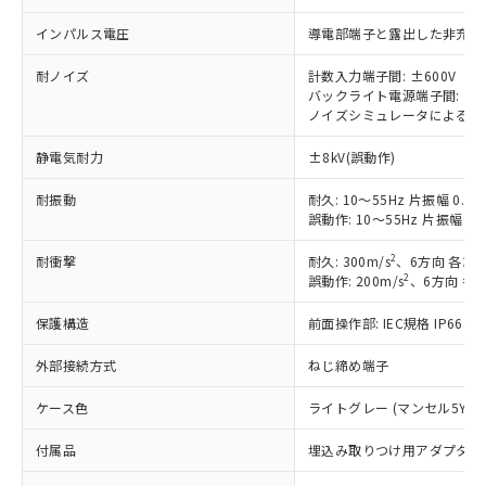
以下の条件をお読みいただき、同意のうえ
非含有に非対応の商品で、対応品を出す予
ご利用ください。
定はありません。
インパルス電圧
導電部端子と露出した非充電金属
調査・確認中：EU RoHS指令（10物質）の
本サービスは、当社制御機器事業取扱
※1 中国RoHS○×表
耐ノイズ
計数入力端子間: ±600V
非含有の対応状況を調査中または確認中の
商品の当社在庫状況および標準価格
バックライト電源端子間: ±4
商品です。
(税抜)を提供させていただくもので
ノイズシミュレータによる方形波
「○」：最大均質材料含有率が中国RoHSの
非該当品：ライセンス料など無形物で、有
す。
基準値以下であることを示します。
害物質有無と関係のない商品です。
静電気耐力
±8kV(誤動作)
当社制御機器事業取扱商品の中には、
「×」：最大均質材料含有率が中国RoHSの
仕入先様の事情により、非含有部品として
本サービスの対象外となる商品もある
基準値を超えていることを示します。
いたものが、含有品と判明した場合などや
当社は、これら貴社製品のうち、外国
耐振動
耐久: 10～55Hz 片振幅 0.3
ことをご了承ください。
「－」：未確認です。当社販売部門へお問
むを得ず変更することがあります。
誤動作: 10～55Hz 片振幅 0.
為替および外国貿易法に定める商品
在庫状況および標準価格照会結果は、
い合わせください。
（以下｢規制貨物等」という）を輸出
記載している更新日時点での社内デー
2
耐衝撃
耐久: 300m/s
、6方向 各3回
*EU RoHS指令（10物質）：
または国外への提供する場合は、日本
記
タに基づき作成されるものであり、閲
説明
鉛(Pb) 1000ppm以下、 水銀(Hg) 1000ppm以下、 カド
2
誤動作: 200m/s
、6方向 各3
*中国RoHS10物質の基準値 (GB/T26572)：
国政府の輸出許可(または役務取引許
号
覧された時点での実際の在庫および標
ミウム(Cd) 100ppm以下、
Pb(鉛) :1000ppm、 Hg(水銀) : 1000ppm、 Cd(カドミウ
可)を取得するなどの必要な手続きを
六価クロム(Cr(Ⅵ)) 1000ppm以下、ポリ臭化ビフェニル
ム) : 100ppm、
準価格とは異なる場合があることをご
保護構造
前面操作部: IEC規格 IP66
類(PBB) 1000ppm以下、ポリ臭化ジフェニルエーテル類
Cr(Ⅵ)(六価クロム) : 1000ppm、 PBBs(ポリ臭化ビフェ
とります。
了承ください。
(PBDE) 1000ppm以下、フタル酸ビス(2-エチルヘキシ
○
一定数以上の在庫あり
ニル類) : 1000ppm、 PBDEs(ポリ臭化ジフェニルエーテ
当社は規制貨物を破棄する場合は、完
ル) (DEHP)(別名：DOP) 1000ppm以下、フタル酸ブチ
正式な納期状況および標準価格はお客
ル類) : 1000ppm、
外部接続方式
ねじ締め端子
ルベンジル（BBP） 1000ppm以下、フタル酸ジブチル
全に破砕するなど、違法に輸出されな
DBP(フタル酸ジブチル) : 1000ppm、 DIBP(フタル酸ジ
様のお取引先、またはお客様担当のオ
（DBP） 1000ppm以下、フタル酸ジイソブチル
イソブチル) : 1000ppm、 BBP(フタル酸ブチルベンジ
△
一定数には満たないが在庫あり
いよう必要な手段を講じます。
ケース色
ライトグレー (マンセル5Y7/1
ムロン制御機器販売店・当社販売員に
(DIBP) 1000ppm以下
ル) : 1000ppm、
当社は貴社製品を、核兵器、ミサイ
但し、RoHS指令で産業用監視および制御機器に対する
DEHP(フタル酸ビス(2-エチルヘキシル)) : 1000ppm
ご相談ください。
適用除外項目は除く。
ル、化学兵器、生物兵器またはその他
付属品
埋込み取りつけ用アダプタ、リ
－
在庫なし(最新の在庫状況につ
オムロン制御機器販売店や当社販売拠
フタル酸エステル類の４物質については閾値を超える意
武器並びにこれらの製造装置等に一切
いては、お客様のお取引先、ま
図的な使用がないことを確認しています。
点は「
販売ネットワーク
」をご確認