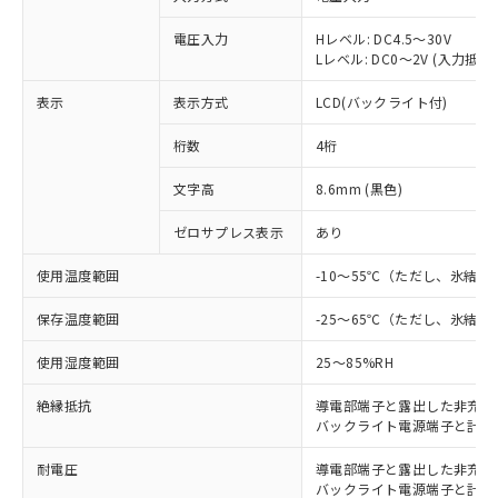
電圧入力
Hレベル: DC4.5～30V
Lレベル: DC0～2V (入力抵抗 約
表示
表示方式
LCD(バックライト付)
桁数
4桁
文字高
8.6mm (黒色)
ゼロサプレス表示
あり
使用温度範囲
-10～55℃（ただし、氷結
※1 対応状況
保存温度範囲
-25～65℃（ただし、氷結
対応済み：EU RoHS指令（10物質）の
使用湿度範囲
25～85%RH
非含有に対応した製品が提供可能な商品で
す。
絶縁抵抗
導電部端子と露出した非充電金属部
対応予定：EU RoHS指令（10物質）の非含
バックライト電源端子と計数入力端
ご利用条件
有に対応した製品に切り替える予定のある
商品です。
耐電圧
導電部端子と露出した非充電金属部間
対応予定なし：EU RoHS指令（10物質）の
バックライト電源端子と計数入力端子