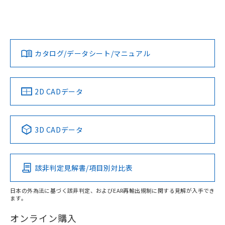
EU RoHS
注意事項・凡例
UL認証
CSA認証
CEマーキング
欄に対応日を記載しておりました。
既に当社にて対応品への在庫切替を完了
Yes
Yes
Yes
していることから、特段のことがない限
対応状況
対応予定月
※1
※2
り、2022年1月12日より割愛しておりま
す。
カタログ/データシート/マニュアル
対応済み
LR型式承認
DNV型式承認
BV型式承認
KR型式承
（イギリス
（ノルウェー
（フランス
（韓国
船舶規格）
船舶規格）
船舶規格）
船舶規格
中国 RoHS
注意事項・凡例
2D CADデータ
Yes
No
No
No
中国 RoHS表
※1 ※2
3D CADデータ
この製品の規格認証/適合状況ページへ
Pb
Hg
Cd
Cr(VI)
その他の認証はこちらのページからご検索ください
該非判定見解書/項目別対比表
X
O
O
O
日本の外為法に基づく該非判定、およびEAR再輸出規制に関する見解が入手でき
ます。
"対応済み"や非含有の記載がされた商品であっても、流通
在庫等で未対応品が混在する可能性があります。
オンライン購入