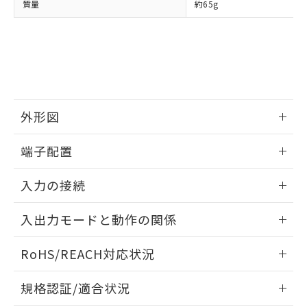
※2 環境保護使用期限
質量
約65g
使用いたしません。
たはお客様担当のオムロン制御
ください。
当社は、貴社製品を第三者に販売する
機器販売店・当社販売員にご確
在庫状況および標準価格結果を当社の
※2 対応予定月
「ｅ」：有害物質（10物質）のすべてが基
場合は、上記1、2および3の内容を当
認ください)
事前の承諾なく第三者に漏洩または開
準値以下であることを示します。
該第三者に通知します。また当社は、
示しないようお願いします。
部品在庫の切り替え状況などにより、予定
「10」：通常の使用状況下において有害物
販売先および販売に係わる関係者が違
マイパーツ機能（部品リスト作成サー
空
受注生産機種、また在庫状況の
月が前後することがあります。
質が外部に漏えいし、環境に深刻な影響を
法に輸出するおそれがある場合は、取
ビス）をご利用いただくには、I-Web
白
情報を公開していない機種
及ぼさない年数を意味します。
り引きをいたしません。
メンバーズにご登録されている必要が
「－」：未確認です。当社販売部門へお問
あります。
外形図
い合わせください。
お客様が当ウェブサイト上で当社にご
※3 非含有証明書ダウンロード
登録された部品リストについて、当社
情報更新：2025/09/04
端子配置
および当社の共同利用者が、当社の製
下記の非含有証明書をダウンロードするこ
品・サービスに関するお客様との取
情報更新：2025/09/04
とができます。
合意する
キャンセル
引・商談に必要な範囲で利用すること
入力の接続
をご了承ください。
EU RoHS指令（10物質）の非含有証明書
情報更新：2025/09/04
※当社の共同利用者とは、
"個人情報
入出力モードと動作の関係
51物質の非含有証明書（当社基準）
の共同利用に関して"
の「1.共同利
※本証明書は発行日時点で非含有を証明す
用者の範囲」に記載されている法人を
電圧入力:
情報更新：2025/09/04
るもので、過去に遡って非含有を証明する
RoHS/REACH対応状況
指します。
ものではありません。
入出力モードと動作の関係（タコメータ）
また、RoHS指令のフタル酸エステル類４
情報更新：
規格認証/適合状況
物質の対応では、対応完了までの期間は出
荷製品に未対応品が混在することから備考