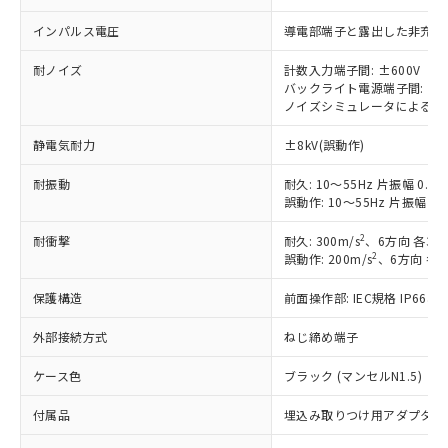
以下の条件をお読みいただき、同意のうえ
非含有に非対応の商品で、対応品を出す予
ご利用ください。
定はありません。
インパルス電圧
導電部端子と露出した非充電金属
調査・確認中：EU RoHS指令（10物質）の
本サービスは、当社制御機器事業取扱
※1 中国RoHS○×表
耐ノイズ
計数入力端子間: ±600V
非含有の対応状況を調査中または確認中の
商品の当社在庫状況および標準価格
バックライト電源端子間: ±4
商品です。
(税抜)を提供させていただくもので
ノイズシミュレータによる方形波
「○」：最大均質材料含有率が中国RoHSの
非該当品：ライセンス料など無形物で、有
す。
基準値以下であることを示します。
害物質有無と関係のない商品です。
静電気耐力
±8kV(誤動作)
当社制御機器事業取扱商品の中には、
「×」：最大均質材料含有率が中国RoHSの
仕入先様の事情により、非含有部品として
本サービスの対象外となる商品もある
基準値を超えていることを示します。
いたものが、含有品と判明した場合などや
当社は、これら貴社製品のうち、外国
耐振動
耐久: 10～55Hz 片振幅 0.3
ことをご了承ください。
「－」：未確認です。当社販売部門へお問
むを得ず変更することがあります。
誤動作: 10～55Hz 片振幅 0.
為替および外国貿易法に定める商品
在庫状況および標準価格照会結果は、
い合わせください。
（以下｢規制貨物等」という）を輸出
記載している更新日時点での社内デー
2
耐衝撃
耐久: 300m/s
、6方向 各3回
*EU RoHS指令（10物質）：
または国外への提供する場合は、日本
記
タに基づき作成されるものであり、閲
説明
鉛(Pb) 1000ppm以下、 水銀(Hg) 1000ppm以下、 カド
2
誤動作: 200m/s
、6方向 各3
*中国RoHS10物質の基準値 (GB/T26572)：
国政府の輸出許可(または役務取引許
号
覧された時点での実際の在庫および標
ミウム(Cd) 100ppm以下、
Pb(鉛) :1000ppm、 Hg(水銀) : 1000ppm、 Cd(カドミウ
可)を取得するなどの必要な手続きを
六価クロム(Cr(Ⅵ)) 1000ppm以下、ポリ臭化ビフェニル
ム) : 100ppm、
準価格とは異なる場合があることをご
保護構造
前面操作部: IEC規格 IP66
類(PBB) 1000ppm以下、ポリ臭化ジフェニルエーテル類
Cr(Ⅵ)(六価クロム) : 1000ppm、 PBBs(ポリ臭化ビフェ
とります。
了承ください。
(PBDE) 1000ppm以下、フタル酸ビス(2-エチルヘキシ
○
一定数以上の在庫あり
ニル類) : 1000ppm、 PBDEs(ポリ臭化ジフェニルエーテ
当社は規制貨物を破棄する場合は、完
ル) (DEHP)(別名：DOP) 1000ppm以下、フタル酸ブチ
正式な納期状況および標準価格はお客
ル類) : 1000ppm、
外部接続方式
ねじ締め端子
ルベンジル（BBP） 1000ppm以下、フタル酸ジブチル
全に破砕するなど、違法に輸出されな
DBP(フタル酸ジブチル) : 1000ppm、 DIBP(フタル酸ジ
様のお取引先、またはお客様担当のオ
（DBP） 1000ppm以下、フタル酸ジイソブチル
イソブチル) : 1000ppm、 BBP(フタル酸ブチルベンジ
△
一定数には満たないが在庫あり
いよう必要な手段を講じます。
ケース色
ブラック (マンセルN1.5)
ムロン制御機器販売店・当社販売員に
(DIBP) 1000ppm以下
ル) : 1000ppm、
当社は貴社製品を、核兵器、ミサイ
但し、RoHS指令で産業用監視および制御機器に対する
DEHP(フタル酸ビス(2-エチルヘキシル)) : 1000ppm
ご相談ください。
適用除外項目は除く。
ル、化学兵器、生物兵器またはその他
付属品
埋込み取りつけ用アダプタ、リ
－
在庫なし(最新の在庫状況につ
オムロン制御機器販売店や当社販売拠
フタル酸エステル類の４物質については閾値を超える意
武器並びにこれらの製造装置等に一切
いては、お客様のお取引先、ま
図的な使用がないことを確認しています。
点は「
販売ネットワーク
」をご確認