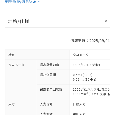
規格認証/適合状況
定格/仕様
情報更新：2025/09/04
機能
タコメータ
タコメータ
最高計数速度
1kHz/10kHz(切替)
最小信号幅
0.5ms (1kHz)
0.05ms (10kHz)
-1
最高表示回転数
1000s
(1パルス/回転エンコ
-1
1000min
(60パルス/回転
入力
入力信号
計数入力
入力方式
電圧入力