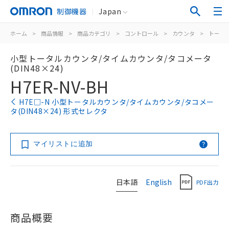
制御機器
Japan
ホーム
>
商品情報
>
商品カテゴリ
>
コントロール
>
カウンタ
>
トータ
小型トータルカウンタ/タイムカウンタ/タコメータ
(DIN48×24)
H7ER-NV-BH
H7E□-N 小型トータルカウンタ/タイムカウンタ/タコメー
タ(DIN48×24) 形式セレクタ
マイリストに追加
日本語
English
PDF出力
商品概要