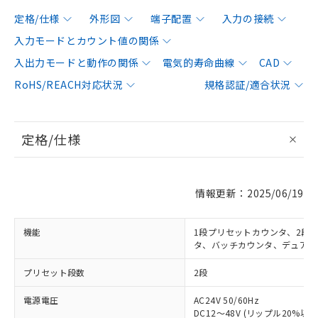
定格/仕様
外形図
端子配置
入力の接続
入力モードとカウント値の関係
入出力モードと動作の関係
電気的寿命曲線
CAD
RoHS/REACH対応状況
規格認証/適合状況
定格/仕様
情報更新：2025/06/19
機能
1段プリセットカウンタ、2段
タ、バッチカウンタ、デュアル
プリセット段数
2段
電源電圧
AC24V 50/60Hz
DC12～48V (リップル20%以下