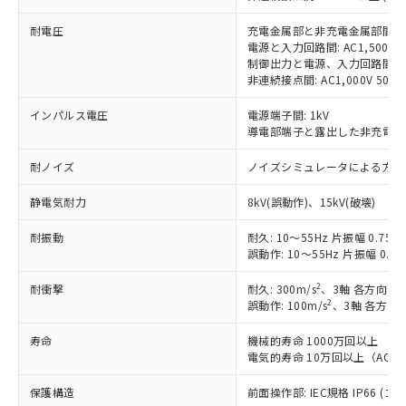
示しないようお願いします。
部品在庫の切り替え状況などにより、予定
「10」：通常の使用状況下において有害物
販売先および販売に係わる関係者が違
マイパーツ機能（部品リスト作成サー
空
受注生産機種、また在庫状況の
耐電圧
充電金属部と非充電金属部間: AC2,0
月が前後することがあります。
質が外部に漏えいし、環境に深刻な影響を
法に輸出するおそれがある場合は、取
ビス）をご利用いただくには、I-Web
白
情報を公開していない機種
電源と入力回路間: AC1,500V 50
及ぼさない年数を意味します。
り引きをいたしません。
メンバーズにご登録されている必要が
制御出力と電源、入力回路間: AC2,0
「－」：未確認です。当社販売部門へお問
あります。
非連続接点間: AC1,000V 50/60
い合わせください。
お客様が当ウェブサイト上で当社にご
※3 非含有証明書ダウンロード
インパルス電圧
電源端子間: 1kV
登録された部品リストについて、当社
導電部端子と露出した非充電金属部
および当社の共同利用者が、当社の製
下記の非含有証明書をダウンロードするこ
品・サービスに関するお客様との取
耐ノイズ
とができます。
ノイズシミュレータによる方形波ノ
合意する
キャンセル
引・商談に必要な範囲で利用すること
をご了承ください。
静電気耐力
8kV(誤動作)、15kV(破壊)
EU RoHS指令（10物質）の非含有証明書
※当社の共同利用者とは、
"個人情報
51物質の非含有証明書（当社基準）
の共同利用に関して"
の「1.共同利
耐振動
耐久: 10～55Hz 片振幅 0.75m
※本証明書は発行日時点で非含有を証明す
用者の範囲」に記載されている法人を
誤動作: 10～55Hz 片振幅 0.35
るもので、過去に遡って非含有を証明する
指します。
ものではありません。
2
耐衝撃
耐久: 300m/s
、3軸 各方向 各
また、RoHS指令のフタル酸エステル類４
2
誤動作: 100m/s
、3軸 各方向 
物質の対応では、対応完了までの期間は出
荷製品に未対応品が混在することから備考
寿命
機械的寿命 1000万回以上
欄に対応日を記載しておりました。
電気的寿命 10万回以上（AC250
既に当社にて対応品への在庫切替を完了
保護構造
前面操作部: IEC規格 IP66 (ゴ
していることから、特段のことがない限