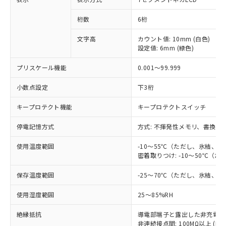
非含有の対応状況を調査中または確認中の
商品の当社在庫状況および標準価格
商品です。
(税抜)を提供させていただくもので
桁数
6桁
「○」：最大均質材料含有率が中国RoHSの
非該当品：ライセンス料など無形物で、有
す。
基準値以下であることを示します。
害物質有無と関係のない商品です。
当社制御機器事業取扱商品の中には、
文字高
カウント値: 10mm (白色)
「×」：最大均質材料含有率が中国RoHSの
仕入先様の事情により、非含有部品として
本サービスの対象外となる商品もある
設定値: 6mm (緑色)
基準値を超えていることを示します。
いたものが、含有品と判明した場合などや
当社は、これら貴社製品のうち、外国
ことをご了承ください。
「－」：未確認です。当社販売部門へお問
むを得ず変更することがあります。
為替および外国貿易法に定める商品
プリスケール機能
0.001～99.999
在庫状況および標準価格照会結果は、
い合わせください。
（以下｢規制貨物等」という）を輸出
記載している更新日時点での社内デー
*EU RoHS指令（10物質）：
または国外への提供する場合は、日本
小数点設定
下3桁
記
タに基づき作成されるものであり、閲
説明
鉛(Pb) 1000ppm以下、 水銀(Hg) 1000ppm以下、 カド
*中国RoHS10物質の基準値 (GB/T26572)：
国政府の輸出許可(または役務取引許
号
覧された時点での実際の在庫および標
ミウム(Cd) 100ppm以下、
Pb(鉛) :1000ppm、 Hg(水銀) : 1000ppm、 Cd(カドミウ
キープロテクト機能
キープロテクトスイッチ
可)を取得するなどの必要な手続きを
六価クロム(Cr(Ⅵ)) 1000ppm以下、ポリ臭化ビフェニル
ム) : 100ppm、
準価格とは異なる場合があることをご
類(PBB) 1000ppm以下、ポリ臭化ジフェニルエーテル類
Cr(Ⅵ)(六価クロム) : 1000ppm、 PBBs(ポリ臭化ビフェ
とります。
了承ください。
(PBDE) 1000ppm以下、フタル酸ビス(2-エチルヘキシ
○
一定数以上の在庫あり
ニル類) : 1000ppm、 PBDEs(ポリ臭化ジフェニルエーテ
停電記憶方式
方式: 不揮発性メモリ、書換回数
当社は規制貨物を破棄する場合は、完
ル) (DEHP)(別名：DOP) 1000ppm以下、フタル酸ブチ
正式な納期状況および標準価格はお客
ル類) : 1000ppm、
ルベンジル（BBP） 1000ppm以下、フタル酸ジブチル
全に破砕するなど、違法に輸出されな
DBP(フタル酸ジブチル) : 1000ppm、 DIBP(フタル酸ジ
様のお取引先、またはお客様担当のオ
使用温度範囲
（DBP） 1000ppm以下、フタル酸ジイソブチル
-10～55℃（ただし、氷結、
イソブチル) : 1000ppm、 BBP(フタル酸ブチルベンジ
△
一定数には満たないが在庫あり
いよう必要な手段を講じます。
ムロン制御機器販売店・当社販売員に
(DIBP) 1000ppm以下
ル) : 1000ppm、
密着取りつけ: -10～50℃（
当社は貴社製品を、核兵器、ミサイ
但し、RoHS指令で産業用監視および制御機器に対する
DEHP(フタル酸ビス(2-エチルヘキシル)) : 1000ppm
ご相談ください。
適用除外項目は除く。
ル、化学兵器、生物兵器またはその他
－
在庫なし(最新の在庫状況につ
オムロン制御機器販売店や当社販売拠
保存温度範囲
-25～70℃（ただし、氷結、
フタル酸エステル類の４物質については閾値を超える意
武器並びにこれらの製造装置等に一切
いては、お客様のお取引先、ま
図的な使用がないことを確認しています。
点は「
販売ネットワーク
」をご確認
※2 環境保護使用期限
使用いたしません。
たはお客様担当のオムロン制御
使用湿度範囲
25～85%RH
ください。
当社は、貴社製品を第三者に販売する
機器販売店・当社販売員にご確
在庫状況および標準価格結果を当社の
※2 対応予定月
「ｅ」：有害物質（10物質）のすべてが基
場合は、上記1、2および3の内容を当
絶縁抵抗
導電部端子と露出した非充電金属部間
認ください)
事前の承諾なく第三者に漏洩または開
準値以下であることを示します。
非連続接点間: 100MΩ以上 (DC
該第三者に通知します。また当社は、