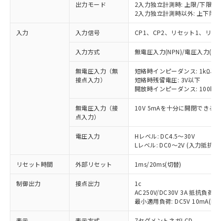
出力モード
2入力独立計測時: 上限/下限
2入力独立計測時以外: 上下限/
入力
入力信号
CP1、CP2、リセット1、リセ
入力方式
無電圧入力(NPN)/電圧入力(PN
無電圧入力（無
短絡時インピーダンス: 1kΩ以下 
接点入力）
短絡時残留電圧: 3V以下
開放時インピーダンス: 100kΩ
※1 対応状況
無電圧入力（接
10V 5mAを十分に開閉でき
点入力）
対応済み：EU RoHS指令（10物質）の
非含有に対応した製品が提供可能な商品で
電圧入力
Hレベル: DC4.5～30V
す。
Lレベル: DC0～2V (入力抵抗 約4
対応予定：EU RoHS指令（10物質）の非含
ご利用条件
有に対応した製品に切り替える予定のある
リセット時間
外部リセット
1ms/20ms(切替)
商品です。
対応予定なし：EU RoHS指令（10物質）の
制御出力
接点出力
1c
以下の条件をお読みいただき、同意のうえ
非含有に非対応の商品で、対応品を出す予
AC250V/DC30V 3A 抵抗負荷(co
ご利用ください。
定はありません。
最小適用負荷: DC5V 10mA(
調査・確認中：EU RoHS指令（10物質）の
本サービスは、当社制御機器事業取扱
※1 中国RoHS○×表
表示
表示方式
7セグメントネガLCD