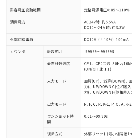
許容電圧変動範囲
定格電源電圧の85～110%（DC
消費電力
AC24V時: 約5.5VA
DC12～24Ｖ時: 約3.3W
外部供給電源
DC12V（±10%）100mA
カウンタ
計数範囲
-99999～999999
最高計数速度
CP1、CP2共通: 30Hz/10kHz
(ON/OFF比 1:1)
入力モード
加算(UP)、減算(DOWN)、加減算
力)、UP/DOWN C(位相差入力)
力)、UP/DOWN F(位相差入力))
出力モード
N, F, C, R, K-1, P, Q, A, K-2, D,
ワンショット時
0.01～99.99s
間
復帰方式
外部リセット(最小信号幅1ms、