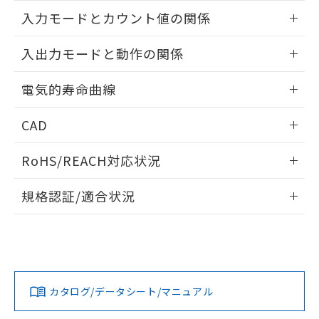
情報更新：2025/06/19
入力モードとカウント値の関係
無電圧入力:
情報更新：2025/06/19
入出力モードと動作の関係
情報更新：2025/06/19
電気的寿命曲線
情報更新：2025/06/19
CAD
ログイン/会員登録いただくと、CADデータをダウンロー
RoHS/REACH対応状況
ドすることができます。
情報更新：2026/7/29
規格認証/適合状況
ログイン/会員登録
EU RoHS
注意事項・凡例
電圧入力:
UL認証
CSA認証
CEマーキング
Yes
Yes
Yes
対応状況
対応予定月
※1
※2
ダウンロードデータをご利用いただく前に、以下を必ずお読
みください。
カタログ/データシート/マニュアル
対応済み
ソフトウェアの使用条件
LR型式承認
DNV型式承認
BV型式承認
KR型式承