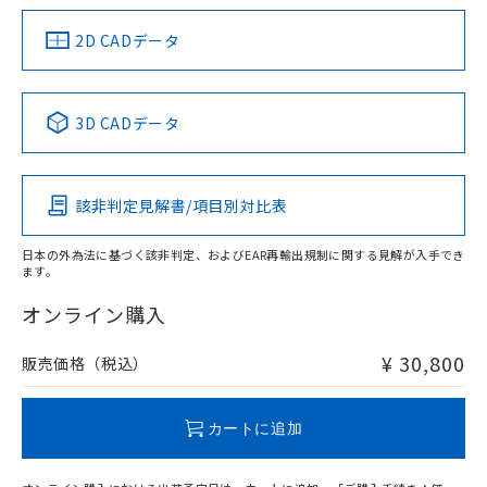
（イギリス
（ノルウェー
（フランス
（韓国
船舶規格）
船舶規格）
船舶規格）
船舶規格
中国 RoHS
注意事項・凡例
2D CADデータ
No
No
No
No
中国 RoHS表
※1 ※2
3D CADデータ
この製品の規格認証/適合状況ページへ
Pb
Hg
Cd
Cr(VI)
その他の認証はこちらのページからご検索ください
該非判定見解書/項目別対比表
X
O
O
O
日本の外為法に基づく該非判定、およびEAR再輸出規制に関する見解が入手でき
ます。
"対応済み"や非含有の記載がされた商品であっても、流通
在庫等で未対応品が混在する可能性があります。
オンライン購入
非含有品が必要な際は、弊社営業部門もしくは販売店へお
問い合わせください。
¥ 30,800
販売価格（税込）
この製品のRoHS/REACH対応状況ページへ
カートに追加