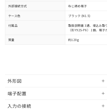
り、2022年1月12日より割愛しておりま
外部接続方式
ねじ締め端子
す。
ケース色
ブラック (N1.5)
付属品
取扱説明書 3通、埋込み取りつ
（形Y92S-P6） 1個、端子カバ
質量
約120g
外形図
情報更新：2025/06/19
端子配置
情報更新：2025/06/19
入力の接続