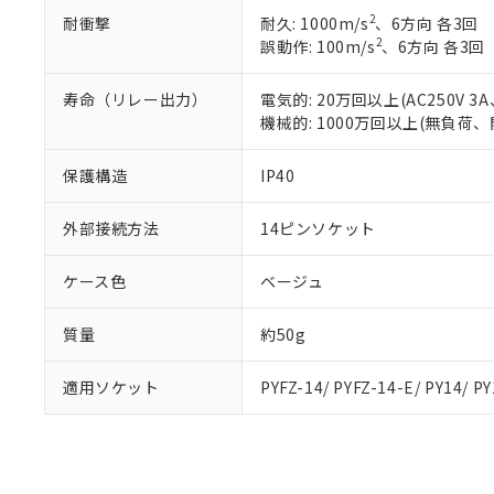
また、RoHS指
2
耐衝撃
耐久: 1000m/s
、6方向 各3回
混在することから
2
誤動作: 100m/s
、6方向 各3回
既に当社にて対応
り割愛しておりま
寿命（リレー出力）
電気的: 20万回以上(AC250V
機械的: 1000万回以上(無負荷、
保護構造
IP40
外部接続方法
14ピンソケット
ケース色
ベージュ
質量
約50g
適用ソケット
PYFZ-14/ PYFZ-14-E/ PY14/ P