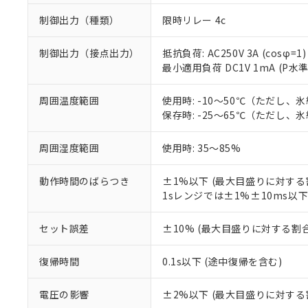
制御出力（種類）
限時リレー 4c
制御出力（接点出力）
抵抗負荷: AC250V 3A (cosφ=1)
最小適用負荷 DC1V 1mA (P水
周囲温度範囲
使用時: -10～50℃（ただし、
保存時: -25～65℃（ただし、
周囲湿度範囲
使用時: 35～85%
動作時間のばらつき
±1%以下 (最大目盛りに対する
※1 対応状況
1sレンジでは±1%±10ms以
対応済み：EU
セット誤差
±10% (最大目盛りに対する割合
対応予定：EU R
対応予定なし：EU
調査・確認中：EU
ご利用条件
復帰時間
0.1s以下 (途中復帰を含む)
非該当品：ライセ
※1 中国RoHS
仕入先様の事情に
電圧の影響
±2%以下 (最大目盛りに対する
があります。
以下の条件をお読