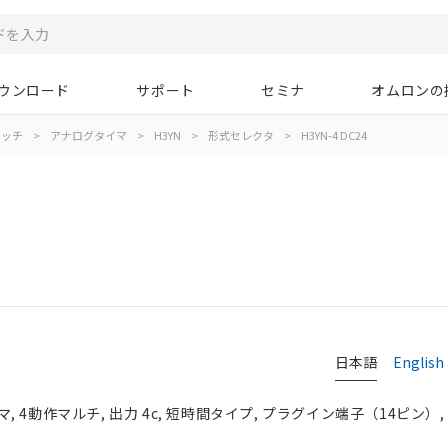
ウンロード
サポート
セミナ
オムロンの
イッチ
>
アナログタイマ
>
H3YN
>
形式セレクタ
>
H3YN-4 DC24
日本語
English
 4動作マルチ, 出力 4c, 短時間タイプ, プラグイン端子（14ピン）,