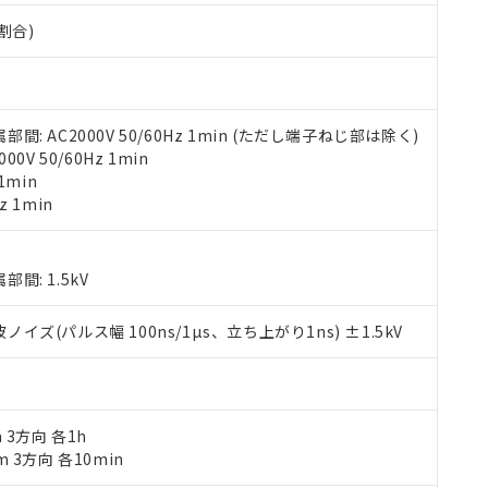
材料含有率が中国RoHSの基準値以下であることを示します。
材料含有率が中国RoHSの基準値を超えていることを示します。
割合)
、当社制御機器事業取扱商品の当社在庫状況および標準価格(税抜)
ら貴社製品のうち、外国為替および外国貿易法に定める商品（以下｢
質）：
す。当社販売部門へお問い合わせください。
 水銀(Hg) 1000ppm以下、 カドミウム(Cd) 100ppm以下、
たは国外への提供する場合は、日本国政府の輸出許可(または役務取
000ppm以下、ポリ臭化ビフェニル類(PBB) 1000ppm以下、ポリ臭化ジフェニルエーテル類(P
事業取扱商品の中には、本サービスの対象外となる商品もあること
手続きをとります。
キシル) (DEHP)(別名：DOP) 1000ppm以下、フタル酸ブチルベンジル（BBP） 100
(GB/T26572)：
以下、フタル酸ジイソブチル (DIBP) 1000ppm以下
び標準価格照会結果は、記載している更新日時点での社内データに
物を破棄する場合は、完全に破砕するなど、違法に輸出されないよ
(水銀) : 1000ppm、 Cd(カドミウム) : 100ppm、
業用監視および制御機器に対する適用除外項目は除く。
覧された時点での実際の在庫および標準価格とは異なる場合がある
1000ppm、 PBBs(ポリ臭化ビフェニル類) : 1000ppm、 PBDEs(ポリ臭化ジフェニルエーテル類
物質については閾値を超える意図的な使用がないことを確認しています。
 AC2000V 50/60Hz 1min (ただし端子ねじ部は除く)
上の在庫あり
 1000ppm、 DIBP(フタル酸ジイソブチル) : 1000ppm、 BBP(フタル酸ブチルベンジル) :
品を、核兵器、ミサイル、化学兵器、生物兵器またはその他武器並
V 50/60Hz 1min
チルヘキシル)) : 1000ppm
況および標準価格はお客様のお取引先、またはお客様担当のオムロ
用いたしません。
1min
ご相談ください。
は満たないが在庫あり
製品を第三者に販売する場合は、上記1、2および3の内容を当該第
z 1min
機器販売店や当社販売拠点は「
販売ネットワーク
」をご確認くだ
販売先および販売に係わる関係者が違法に輸出するおそれがある場
用期限
び標準価格結果を当社の事前の承諾なく第三者に漏洩または開示し
え状況などにより、予定月が前後することがあります。
(最新の在庫状況については、お客様のお取引先、またはお客様担当
（10物質）のすべてが基準値以下であることを示します。
店・当社販売員にご確認ください)
: 1.5kV
能（部品リスト作成サービス）をご利用いただくには、I-Webメン
使用状況下において有害物質が外部に漏えいし、環境に深刻な影響を
あります。
機種、また在庫状況の情報を公開していない機種
(パルス幅 100ns/1µs、立ち上がり1ns) ±1.5kV
ェブサイト上で当社にご登録された部品リストについて、当社およ
書ダウンロード
す。当社販売部門へお問い合わせください。
品・サービスに関するお客様との取引・商談に必要な範囲で利用す
合意する
キャンセル
書をダウンロードすることができます。
利用者とは、
"個人情報の共同利用に関して"
の「1.共同利用者の
します。
10物質）の非含有証明書
m 3方向 各1h
明書（当社基準）
m 3方向 各10min
日時点で非含有を証明するもので、過去に遡って非含有を証明するも