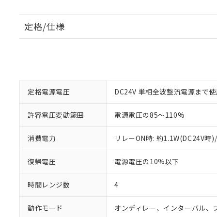
定格/仕様
定格電源電圧
DC24V 単相全波整流電源まで
許容電圧変動範囲
電源電圧の85～110%
消費電力
リレーON時: 約1.1W(DC24V時)
復帰電圧
電源電圧の10%以下
時間レンジ数
4
動作モード
オンディレー、インターバル、