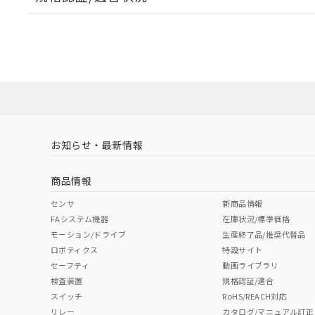
EU RoHS
注意事項・凡例
UL認証
CSA認証
CEマーキング
ダウンロードデータをご利用いただく前に、以下を必ずお読
Yes
Yes
Yes
対応状況
対応予定月
※1
※2
ソフトウェアの使用条件
対応済み
LR型式承認
DNV型式承認
BV型式承認
KR
（イギリス
（ノルウェー
（フランス
（
お知らせ・最新情報
中国 RoHS
注意事項・凡例
船舶規格）
船舶規格）
船舶規格）
船
商品情報
Yes
No
No
No
中国 RoHS表
※1 ※2
センサ
新商品情報
FAシステム機器
在庫状況/標準価格
Pb
Hg
Cd
Cr(V
モーション/ドライブ
生産終了品/推奨代替品
ロボティクス
特設サイト
セーフティ
動画ライブラリ
検査装置
規格認証/適合
X
O
O
O
スイッチ
RoHS/REACH対応
リレー
カタログ/マニュアル訂正