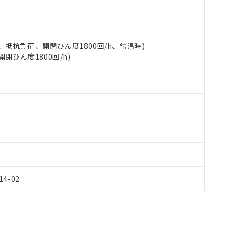
令のフタル酸エステル類４物質の対応では、対応完了までの期間は出
備考欄に対応日を記載しておりました。
品への在庫切替を完了していることから、特段のことがない限り、20
す。
 3A、抵抗負荷、開閉ひん度1800回/h、常温時)
開閉ひん度1800回/h)
Y14-02