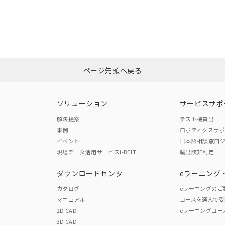
ログイン/会員登録
CCC認証
電波法
みください。
Yes
N/A
非含有証明書
※3
ページ先頭へ戻る
ダウンロードはこちら
型式承認
NK型式承認
ABS型式承認
韓国
（日本
（アメリカ
ソリューション
サービスサポ
舶規格）
船舶規格）
船舶規格）
解決提案
テスト機貸出
事例
ロボティクスサ
No
No
イベント
日本語相談窓口
現場データ活用サービスi-BELT
輸出該非判定
I)
PBBs
PBDEs
DBP
ダウンロードセンタ
eラーニング
この製品の規格認証/適合
その他の認証はこちらのページからご
カタログ
eラーニングのご
マニュアル
コースを選んで受
O
O
O
2D CAD
eラーニングコー
3D CAD