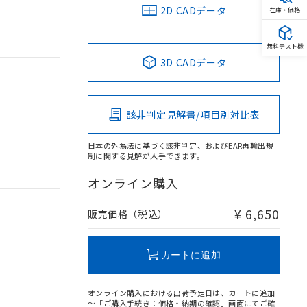
2D CADデータ
在庫・価格
無料テスト機
3D CADデータ
該非判定見解書/項目別対比表
日本の外為法に基づく該非判定、およびEAR再輸出規
制に関する見解が入手できます。
オンライン購入
¥ 6,650
販売価格（税込）
カートに追加
オンライン購入における出荷予定日は、カートに追加
～「ご購入手続き：価格・納期の確認」画面にてご確