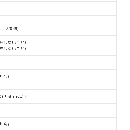
準、参考値)
氷結しないこと）
氷結しないこと）
割合)
下
 RoHS指令（10物質）の非含有に対応した製品が提供可能な商品です
)±50ms以下
oHS指令（10物質）の非含有に対応した製品に切り替える予定のある
 RoHS指令（10物質）の非含有に非対応の商品で、対応品を出す予
 RoHS指令（10物質）の非含有の対応状況を調査中または確認中の
ンス料など無形物で、有害物質有無と関係のない商品です。
○×表
より、非含有部品としていたものが、含有品と判明した場合などやむ
割合)
みいただき、同意のうえご利用ください。