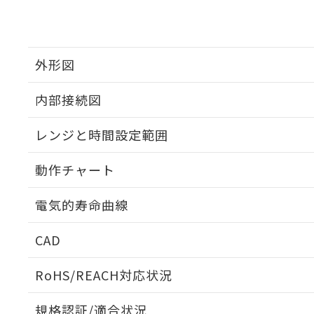
外形図
内部接続図
外形図
レンジと時間設定範囲
内部接続図
動作チャート
レンジと時間設定範囲
電気的寿命曲線
動作チャート
CAD
電気的寿命曲線
ログイン/会員登録いただくと、CADデータをダウンロ
RoHS/REACH対応状況
規格認証/適合状況