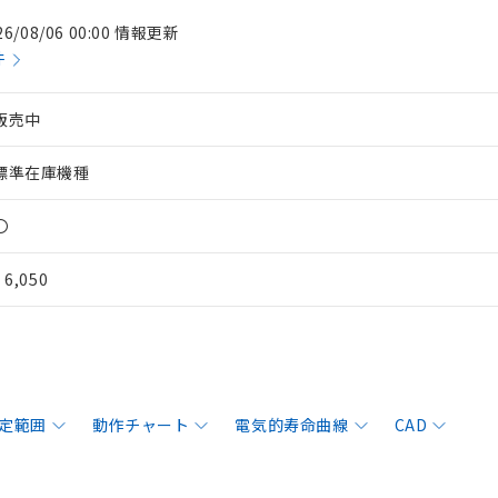
26/08/06 00:00 情報更新
件
販売中
標準在庫機種
〇
¥ 6,050
定範囲
動作チャート
電気的寿命曲線
CAD