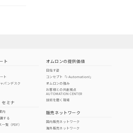
ート
オムロンの提供価値
目指す姿
ポート
コンセプト「i-Automation!」
ジャパンデスク
オムロンの強み
お客様との共創拠点
AUTOMATION CENTER
DIBP
BBP
DEHP
環境保護
技術を磨く現場
・セミナ
状況ページへ
使用期限
検索ください
案内
販売ネットワーク
講する
O
O
O
10
国内販売ネットワーク
ス一覧（PDF）
海外販売ネットワーク