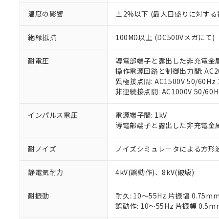
「○」：最大均質
「×」：最大均質
温度の影響
±2%以下 (最大目盛りに対する
本サービスは
当社は、これ
*EU RoHS指令（10物
「－」：未確認で
鉛(Pb) 1000ppm以下、
くものです。
う）を輸出ま
記
説明
六価クロム(Cr(Ⅵ)) 1
当社制御機器
などの必要な
絶縁抵抗
100MΩ以上 (DC500Vメガにて)
フタル酸ビス(2-エチルヘ
号
*中国RoHS10物質の基準値 
ル（DBP） 1000ppm
在庫状況およ
当社は規制貨
Pb(鉛) :1000ppm、 Hg
但し、RoHS指令で産
のであり、閲
ます。
Cr(Ⅵ)(六価クロム) : 
フタル酸エステル類の４
耐電圧
導電部端子と露出した非充電金属部間:
○
一定数以
DBP(フタル酸ジブチル) :
い。
当社は貴社製
操作電源回路と制御出力間: AC2000
DEHP(フタル酸ビス(2-エ
正式な納期状
置等に一切使
異極接点間: AC1500V 50/60Hz 
当社販売員に
※2 対応予定月
△
一定数に
当社は、貴社
非連続接点間: AC1000V 50/60H
オムロン制御
また当社は、
※2 環境保護使
在庫状況およ
部品在庫の切り替
たしません。
－
在庫なし
インパルス電圧
電源端子間: 1kV
す。
「ｅ」：有害物質
機器販売
導電部端子と露出した非充電金属部間
マイパーツ機
「10」：通常の
ている必要が
味します。
空
受注生産
耐ノイズ
ノイズシミュレータによる方形波ノイズ
お客様が当ウ
※3 非含有証明
「－」：未確認で
白
が、当社の製
さい。
下記の非含有証明
静電気耐力
4kV(誤動作)、8kV(破壊)
※当社の共同
いる法人を指
EU RoHS指令（
耐振動
耐久: 10～55Hz 片振幅 0.75m
51物質の非含有証
誤動作: 10～55Hz 片振幅 0.5m
※本証明書は発行