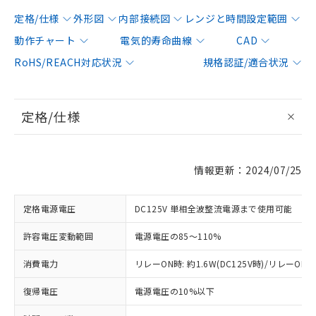
定格/仕様
外形図
内部接続図
レンジと時間設定範囲
動作チャート
電気的寿命曲線
CAD
RoHS/REACH対応状況
規格認証/適合状況
定格/仕様
情報更新：2024/07/25
定格電源電圧
DC125V 単相全波整流電源まで使用可能
許容電圧変動範囲
電源電圧の85～110%
消費電力
リレーON時: 約1.6W(DC125V時)/リレーOFF時:
復帰電圧
電源電圧の10%以下