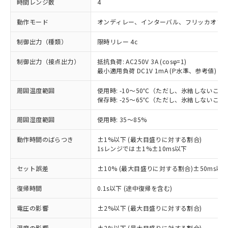
時間レンジ数
4
動作モード
オンディレー、インターバル、フリッカオフ
制御出力（種類）
限時リレー 4c
制御出力（接点出力）
抵抗負荷: AC250V 3A (cosφ=1)
最小適用負荷 DC1V 1mA (P水準、参考値)
周囲温度範囲
使用時: -10～50℃（ただし、氷結しないこと
保存時: -25～65℃（ただし、氷結しないこと
周囲湿度範囲
使用時: 35～85%
動作時間のばらつき
±1%以下 (最大目盛りに対する割合)
1sレンジでは±1%±10ms以下
セット誤差
±10% (最大目盛りに対する割合)±50ms以
復帰時間
0.1s以下 (途中復帰を含む)
※1 対応状況
電圧の影響
±2%以下 (最大目盛りに対する割合)
温度の影響
±2%以下 (最大目盛りに対する割合)