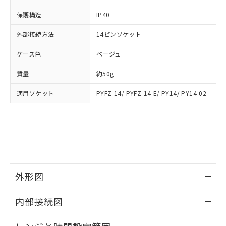
とります。
了承ください。
(PBDE) 1000ppm以下、フタル酸ビス(2-エチルヘキシ
○
一定数以上の在庫あり
ニル類) : 1000ppm、 PBDEs(ポリ臭化ジフェニルエーテ
当社は規制貨物を破棄する場合は、完
ル) (DEHP)(別名：DOP) 1000ppm以下、フタル酸ブチ
正式な納期状況および標準価格はお客
ル類) : 1000ppm、
保護構造
IP40
ルベンジル（BBP） 1000ppm以下、フタル酸ジブチル
全に破砕するなど、違法に輸出されな
DBP(フタル酸ジブチル) : 1000ppm、 DIBP(フタル酸ジ
様のお取引先、またはお客様担当のオ
（DBP） 1000ppm以下、フタル酸ジイソブチル
イソブチル) : 1000ppm、 BBP(フタル酸ブチルベンジ
△
一定数には満たないが在庫あり
いよう必要な手段を講じます。
外部接続方法
ムロン制御機器販売店・当社販売員に
14ピンソケット
(DIBP) 1000ppm以下
ル) : 1000ppm、
当社は貴社製品を、核兵器、ミサイ
但し、RoHS指令で産業用監視および制御機器に対する
DEHP(フタル酸ビス(2-エチルヘキシル)) : 1000ppm
ご相談ください。
適用除外項目は除く。
ル、化学兵器、生物兵器またはその他
ケース色
－
在庫なし(最新の在庫状況につ
ベージュ
オムロン制御機器販売店や当社販売拠
フタル酸エステル類の４物質については閾値を超える意
武器並びにこれらの製造装置等に一切
いては、お客様のお取引先、ま
図的な使用がないことを確認しています。
点は「
販売ネットワーク
」をご確認
※2 環境保護使用期限
質量
使用いたしません。
約50g
たはお客様担当のオムロン制御
ください。
当社は、貴社製品を第三者に販売する
機器販売店・当社販売員にご確
在庫状況および標準価格結果を当社の
※2 対応予定月
適用ソケット
「ｅ」：有害物質（10物質）のすべてが基
PYFZ-14/ PYFZ-14-E/ PY14/ PY14-02
場合は、上記1、2および3の内容を当
認ください)
事前の承諾なく第三者に漏洩または開
準値以下であることを示します。
該第三者に通知します。また当社は、
示しないようお願いします。
部品在庫の切り替え状況などにより、予定
「10」：通常の使用状況下において有害物
販売先および販売に係わる関係者が違
マイパーツ機能（部品リスト作成サー
空
受注生産機種、また在庫状況の
月が前後することがあります。
質が外部に漏えいし、環境に深刻な影響を
法に輸出するおそれがある場合は、取
ビス）をご利用いただくには、I-Web
白
情報を公開していない機種
及ぼさない年数を意味します。
り引きをいたしません。
メンバーズにご登録されている必要が
「－」：未確認です。当社販売部門へお問
あります。
い合わせください。
お客様が当ウェブサイト上で当社にご
※3 非含有証明書ダウンロード
登録された部品リストについて、当社
外形図
および当社の共同利用者が、当社の製
下記の非含有証明書をダウンロードするこ
品・サービスに関するお客様との取
情報更新：2024/07/25
内部接続図
とができます。
合意する
キャンセル
引・商談に必要な範囲で利用すること
をご了承ください。
外形図
情報更新：2024/07/25
EU RoHS指令（10物質）の非含有証明書
※当社の共同利用者とは、
"個人情報