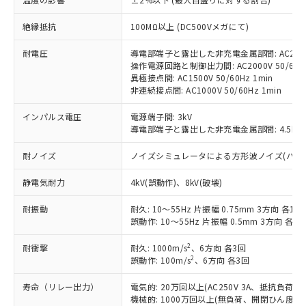
対応済み：EU RoHS指令（10物質）の
非含有に対応した製品が提供可能な商品で
絶縁抵抗
100MΩ以上 (DC500Vメガにて)
す。
対応予定：EU RoHS指令（10物質）の非含
耐電圧
導電部端子と露出した非充電金属部間: AC2000V
ご利用条件
有に対応した製品に切り替える予定のある
操作電源回路と制御出力間: AC2000V 50/60Hz
商品です。
異極接点間: AC1500V 50/60Hz 1min
対応予定なし：EU RoHS指令（10物質）の
非連続接点間: AC1000V 50/60Hz 1min
以下の条件をお読みいただき、同意のうえ
非含有に非対応の商品で、対応品を出す予
ご利用ください。
定はありません。
インパルス電圧
電源端子間: 3kV
導電部端子と露出した非充電金属部間: 4.5kV
調査・確認中：EU RoHS指令（10物質）の
本サービスは、当社制御機器事業取扱
※1 中国RoHS○×表
非含有の対応状況を調査中または確認中の
商品の当社在庫状況および標準価格
耐ノイズ
ノイズシミュレータによる方形波ノイズ(パルス幅 10
商品です。
(税抜)を提供させていただくもので
「○」：最大均質材料含有率が中国RoHSの
非該当品：ライセンス料など無形物で、有
す。
静電気耐力
4kV(誤動作)、8kV(破壊)
基準値以下であることを示します。
害物質有無と関係のない商品です。
当社制御機器事業取扱商品の中には、
「×」：最大均質材料含有率が中国RoHSの
仕入先様の事情により、非含有部品として
耐振動
本サービスの対象外となる商品もある
耐久: 10～55Hz 片振幅 0.75mm 3方向 各1h
基準値を超えていることを示します。
いたものが、含有品と判明した場合などや
当社は、これら貴社製品のうち、外国
誤動作: 10～55Hz 片振幅 0.5mm 3方向 各10
ことをご了承ください。
「－」：未確認です。当社販売部門へお問
むを得ず変更することがあります。
為替および外国貿易法に定める商品
在庫状況および標準価格照会結果は、
い合わせください。
2
耐衝撃
（以下｢規制貨物等」という）を輸出
耐久: 1000m/s
、6方向 各3回
記載している更新日時点での社内デー
2
誤動作: 100m/s
、6方向 各3回
*EU RoHS指令（10物質）：
または国外への提供する場合は、日本
記
タに基づき作成されるものであり、閲
説明
鉛(Pb) 1000ppm以下、 水銀(Hg) 1000ppm以下、 カド
*中国RoHS10物質の基準値 (GB/T26572)：
国政府の輸出許可(または役務取引許
号
覧された時点での実際の在庫および標
ミウム(Cd) 100ppm以下、
Pb(鉛) :1000ppm、 Hg(水銀) : 1000ppm、 Cd(カドミウ
寿命（リレー出力）
電気的: 20万回以上(AC250V 3A、抵抗負荷
可)を取得するなどの必要な手続きを
六価クロム(Cr(Ⅵ)) 1000ppm以下、ポリ臭化ビフェニル
ム) : 100ppm、
準価格とは異なる場合があることをご
機械的: 1000万回以上(無負荷、開閉ひん度180
類(PBB) 1000ppm以下、ポリ臭化ジフェニルエーテル類
Cr(Ⅵ)(六価クロム) : 1000ppm、 PBBs(ポリ臭化ビフェ