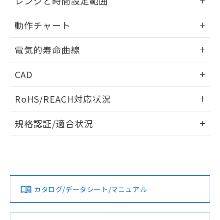
レンジと時間設定範囲
51物質の非含有証明書（当社基準）
の共同利用に関して"
の「1.共同利
内部接続図
※本証明書は発行日時点で非含有を証明す
情報更新：2024/07/25
用者の範囲」に記載されている法人を
動作チャート
るもので、過去に遡って非含有を証明する
指します。
ものではありません。
レンジと時間設定範囲
情報更新：2024/07/25
また、RoHS指令のフタル酸エステル類４
電気的寿命曲線
物質の対応では、対応完了までの期間は出
動作チャート
情報更新：2024/07/25
荷製品に未対応品が混在することから備考
CAD
欄に対応日を記載しておりました。
既に当社にて対応品への在庫切替を完了
電気的寿命曲線
ログイン/会員登録いただくと、CADデータをダウンロー
RoHS/REACH対応状況
していることから、特段のことがない限
ドすることができます。
り、2022年1月12日より割愛しておりま
情報更新：2026/7/29
す。
規格認証/適合状況
ログイン/会員登録
EU RoHS
注意事項・凡例
UL認証
CSA認証
CEマーキング
Yes
Yes
Yes
対応状況
対応予定月
※1
※2
ダウンロードデータをご利用いただく前に、以下を必ずお読
みください。
カタログ/データシート/マニュアル
対応済み
ソフトウェアの使用条件
LR型式承認
DNV型式承認
BV型式承認
KR型式承
（イギリス
（ノルウェー
（フランス
（韓国