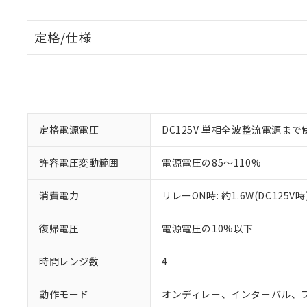
定格/仕様
定格電源電圧
DC125V 単相全波整流電源ま
許容電圧変動範囲
電源電圧の85～110%
消費電力
リレーON時: 約1.6W(DC125V時)
復帰電圧
電源電圧の10%以下
時間レンジ数
4
動作モード
オンディレー、インターバル、