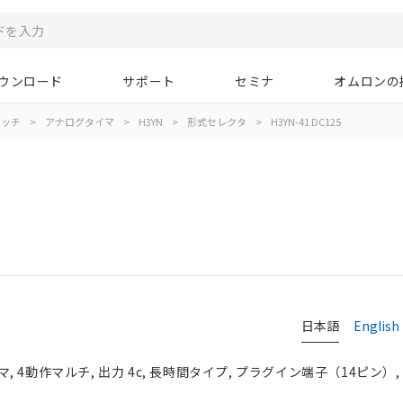
ウンロード
サポート
セミナ
オムロンの
イッチ
>
アナログタイマ
>
H3YN
>
形式セレクタ
>
H3YN-41 DC125
日本語
English
 4動作マルチ, 出力 4c, 長時間タイプ, プラグイン端子（14ピン）,