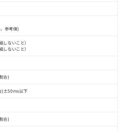
準、参考値)
氷結しないこと）
氷結しないこと）
割合)
 RoHS指令（10物質）の非含有に対応した製品が提供可能な商品です
)±50ms以下
oHS指令（10物質）の非含有に対応した製品に切り替える予定のある
 RoHS指令（10物質）の非含有に非対応の商品で、対応品を出す予
 RoHS指令（10物質）の非含有の対応状況を調査中または確認中の
ンス料など無形物で、有害物質有無と関係のない商品です。
○×表
より、非含有部品としていたものが、含有品と判明した場合などやむ
割合)
みいただき、同意のうえご利用ください。
材料含有率が中国RoHSの基準値以下であることを示します。