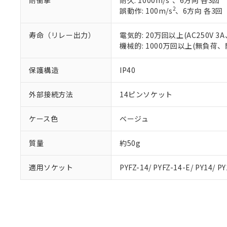
耐衝撃
耐久: 1000m/s
、6方向 各3回
混在することから
2
誤動作: 100m/s
、6方向 各3回
既に当社にて対応
り割愛しておりま
寿命（リレー出力）
電気的: 20万回以上(AC250V
機械的: 1000万回以上(無負荷、
保護構造
IP40
外部接続方法
14ピンソケット
ケース色
ベージュ
質量
約50g
適用ソケット
PYFZ-14/ PYFZ-14-E/ PY14/ P