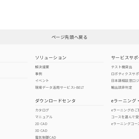
CCC認証
電波法
みください。
Yes
N/A
非含有証明書
※3
ページ先頭へ戻る
ダウンロードはこちら
型式承認
NK型式承認
ABS型式承認
韓国
（日本
（アメリカ
ソリューション
サービスサポ
舶規格）
船舶規格）
船舶規格）
解決提案
テスト機貸出
事例
ロボティクスサ
No
No
イベント
日本語相談窓口
現場データ活用サービスi-BELT
輸出該非判定
I)
PBBs
PBDEs
DBP
ダウンロードセンタ
eラーニング
この製品の規格認証/適合
その他の認証はこちらのページからご
カタログ
eラーニングのご
マニュアル
コースを選んで受
O
O
O
2D CAD
eラーニングコー
3D CAD
電気制御CAD