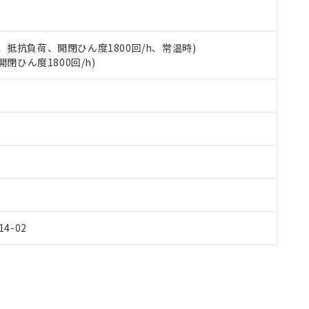
備考欄に対応日を記載しておりました。
品への在庫切替を完了していることから、特段のことがない限り、20
す。
 3A、抵抗負荷、開閉ひん度1800回/h、常温時)
開閉ひん度1800回/h)
Y14-02