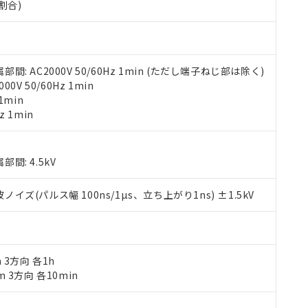
割合)
材料含有率が中国RoHSの基準値を超えていることを示します。
、当社制御機器事業取扱商品の当社在庫状況および標準価格(税抜)
ら貴社製品のうち、外国為替および外国貿易法に定める商品（以下｢
質）：
す。当社販売部門へお問い合わせください。
 水銀(Hg) 1000ppm以下、 カドミウム(Cd) 100ppm以下、
たは国外への提供する場合は、日本国政府の輸出許可(または役務取
000ppm以下、ポリ臭化ビフェニル類(PBB) 1000ppm以下、ポリ臭化ジフェニルエーテル類(P
事業取扱商品の中には、本サービスの対象外となる商品もあること
手続きをとります。
キシル) (DEHP)(別名：DOP) 1000ppm以下、フタル酸ブチルベンジル（BBP） 100
(GB/T26572)：
以下、フタル酸ジイソブチル (DIBP) 1000ppm以下
び標準価格照会結果は、記載している更新日時点での社内データに
物を破棄する場合は、完全に破砕するなど、違法に輸出されないよ
(水銀) : 1000ppm、 Cd(カドミウム) : 100ppm、
業用監視および制御機器に対する適用除外項目は除く。
 AC2000V 50/60Hz 1min (ただし端子ねじ部は除く)
覧された時点での実際の在庫および標準価格とは異なる場合がある
1000ppm、 PBBs(ポリ臭化ビフェニル類) : 1000ppm、 PBDEs(ポリ臭化ジフェニルエーテル類
物質については閾値を超える意図的な使用がないことを確認しています。
上の在庫あり
 1000ppm、 DIBP(フタル酸ジイソブチル) : 1000ppm、 BBP(フタル酸ブチルベンジル) :
V 50/60Hz 1min
品を、核兵器、ミサイル、化学兵器、生物兵器またはその他武器並
チルヘキシル)) : 1000ppm
1min
況および標準価格はお客様のお取引先、またはお客様担当のオムロ
用いたしません。
z 1min
ご相談ください。
は満たないが在庫あり
製品を第三者に販売する場合は、上記1、2および3の内容を当該第
機器販売店や当社販売拠点は「
販売ネットワーク
」をご確認くだ
販売先および販売に係わる関係者が違法に輸出するおそれがある場
用期限
び標準価格結果を当社の事前の承諾なく第三者に漏洩または開示し
え状況などにより、予定月が前後することがあります。
(最新の在庫状況については、お客様のお取引先、またはお客様担当
: 4.5kV
（10物質）のすべてが基準値以下であることを示します。
店・当社販売員にご確認ください)
能（部品リスト作成サービス）をご利用いただくには、I-Webメン
使用状況下において有害物質が外部に漏えいし、環境に深刻な影響を
あります。
(パルス幅 100ns/1µs、立ち上がり1ns) ±1.5kV
機種、また在庫状況の情報を公開していない機種
ェブサイト上で当社にご登録された部品リストについて、当社およ
書ダウンロード
す。当社販売部門へお問い合わせください。
品・サービスに関するお客様との取引・商談に必要な範囲で利用す
合意する
キャンセル
書をダウンロードすることができます。
利用者とは、
"個人情報の共同利用に関して"
の「1.共同利用者の
します。
m 3方向 各1h
10物質）の非含有証明書
m 3方向 各10min
明書（当社基準）
日時点で非含有を証明するもので、過去に遡って非含有を証明するも
令のフタル酸エステル類４物質の対応では、対応完了までの期間は出