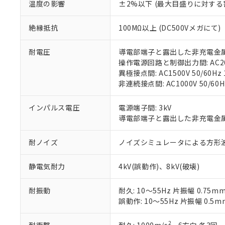
温度の影響
±2%以下 (最大目盛りに対する
「×」：最大均質
本サービスは
当社は、これ
*EU RoHS指令（10物
「－」：未確認で
鉛(Pb) 1000ppm以下、
くものです。
う）を輸出ま
記
説明
六価クロム(Cr(Ⅵ)) 1
絶縁抵抗
100MΩ以上 (DC500Vメガにて)
当社制御機器
などの必要な
フタル酸ビス(2-エチルヘ
号
*中国RoHS10物質の基準値 
ル（DBP） 1000ppm
在庫状況およ
当社は規制貨
Pb(鉛) :1000ppm、 Hg
但し、RoHS指令で産
耐電圧
導電部端子と露出した非充電金属部間:
のであり、閲
ます。
Cr(Ⅵ)(六価クロム) : 
フタル酸エステル類の４
○
一定数以
DBP(フタル酸ジブチル) :
操作電源回路と制御出力間: AC2000
い。
当社は貴社製
DEHP(フタル酸ビス(2-エ
異極接点間: AC1500V 50/60Hz 
正式な納期状
置等に一切使
非連続接点間: AC1000V 50/60H
当社販売員に
※2 対応予定月
△
一定数に
当社は、貴社
オムロン制御
また当社は、
※2 環境保護使
在庫状況およ
部品在庫の切り替
たしません。
インパルス電圧
電源端子間: 3kV
－
在庫なし
す。
導電部端子と露出した非充電金属部間
「ｅ」：有害物質
機器販売
マイパーツ機
「10」：通常の
ている必要が
味します。
耐ノイズ
ノイズシミュレータによる方形波ノイズ
空
受注生産
お客様が当ウ
※3 非含有証明
「－」：未確認で
白
が、当社の製
静電気耐力
4kV(誤動作)、8kV(破壊)
さい。
下記の非含有証明
※当社の共同
いる法人を指
耐振動
耐久: 10～55Hz 片振幅 0.75m
EU RoHS指令（
誤動作: 10～55Hz 片振幅 0.5m
51物質の非含有証
※本証明書は発行
また、RoHS指
2