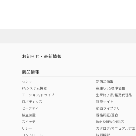
EU RoHS
注意事項・凡例
UL認証
CSA認証
CEマーキング
ダウンロードデータをご利用いただく前に、以下を必ずお読
Yes
Yes
Yes
対応状況
対応予定月
※1
※2
ソフトウェアの使用条件
対応済み
LR型式承認
DNV型式承認
BV型式承認
KR
（イギリス
（ノルウェー
（フランス
（
お知らせ・最新情報
中国 RoHS
注意事項・凡例
船舶規格）
船舶規格）
船舶規格）
船
商品情報
Yes
No
No
No
中国 RoHS表
※1 ※2
センサ
新商品情報
FAシステム機器
在庫状況/標準価格
Pb
Hg
Cd
Cr(V
モーション/ドライブ
生産終了品/推奨代替品
ロボティクス
特設サイト
セーフティ
動画ライブラリ
検査装置
規格認証/適合
X
O
O
O
スイッチ
RoHS/REACH対応
リレー
カタログ/マニュアル訂正
コントロール
技術解説