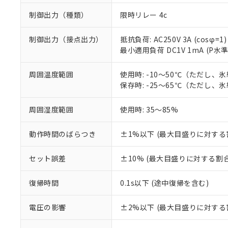
制御出力（種類）
限時リレー 4c
制御出力（接点出力）
抵抗負荷: AC250V 3A (cosφ=1)
最小適用負荷 DC1V 1mA (P水
周囲温度範囲
使用時: -10～50℃（ただし、
保存時: -25～65℃（ただし、
周囲湿度範囲
使用時: 35～85%
※1 対応状況
動作時間のばらつき
±1%以下 (最大目盛りに対する
対応済み：EU
セット誤差
±10% (最大目盛りに対する割合
対応予定：EU R
対応予定なし：EU
復帰時間
0.1s以下 (途中復帰を含む)
調査・確認中：EU
ご利用条件
非該当品：ライセ
※1 中国RoHS
仕入先様の事情に
電圧の影響
±2%以下 (最大目盛りに対する
があります。
以下の条件をお読
「○」：最大均質