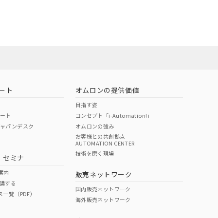
ート
オムロンの提供価値
目指す姿
ポート
コンセプト「i-Automation!」
ジャパンデスク
オムロンの強み
お客様との共創拠点
AUTOMATION CENTER
DIBP
BBP
DEHP
環境保護
技術を磨く現場
・セミナ
状況ページへ
使用期限
検索ください
案内
販売ネットワーク
講する
O
O
O
10
国内販売ネットワーク
ス一覧（PDF）
海外販売ネットワーク