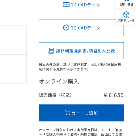
2D CADデータ
在庫・価格
無料テスト機
3D CADデータ
該非判定見解書/項目別対比表
日本の外為法に基づく該非判定、およびEAR再輸出規
制に関する見解が入手できます。
オンライン購入
¥ 6,650
販売価格（税込）
カートに追加
オンライン購入における出荷予定日は、カートに追加
～「ご購入手続き：価格・納期の確認」画面にてご確