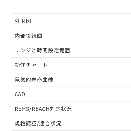
外形図
内部接続図
外形図
レンジと時間設定範囲
内部接続図
動作チャート
レンジと時間設定範囲
電気的寿命曲線
動作チャート
CAD
電気的寿命曲線
ログイン/会員登録いただくと、CADデータをダウンロ
RoHS/REACH対応状況
規格認証/適合状況